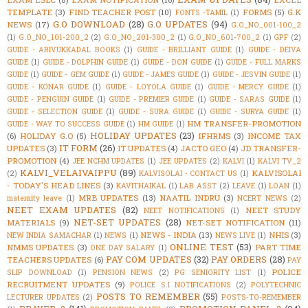
TEMPLATE
(3)
FIND TEACHER POST
(10)
FORMS
(5)
G.K
FONTS -TAMIL
(1)
G.O DOWNLOAD
(28)
G.O UPDATES
(94)
NEWS
(17)
G.O_NO_001-100_2
(1)
G.O_NO_101-200_2
(2)
G.O_NO_201-300_2
(1)
G.O_NO_601-700_2
(1)
GPF
(2)
GUIDE - ARIVUKKADAL BOOKS
(1)
GUIDE - BRILLIANT GUIDE
(1)
GUIDE - DEIVA
GUIDE
(1)
GUIDE - DOLPHIN GUIDE
(1)
GUIDE - DON GUIDE
(1)
GUIDE - FULL MARKS
GUIDE
(1)
GUIDE - GEM GUIDE
(1)
GUIDE - JAMES GUIDE
(1)
GUIDE - JESVIN GUIDE
(1)
GUIDE - KONAR GUIDE
(1)
GUIDE - LOYOLA GUIDE
(1)
GUIDE - MERCY GUIDE
(1)
GUIDE - PENGUIN GUIDE
(1)
GUIDE - PREMIER GUIDE
(1)
GUIDE - SARAS GUIDE
(1)
GUIDE - SELECTION GUIDE
(1)
GUIDE - SURA GUIDE
(1)
GUIDE - SURYA GUIDE
(1)
HM TRANSFER-PROMOTION
GUIDE - WAY TO SUCCESS GUIDE
(1)
HM GUIDE
(1)
HOLIDAY UPDATES
(23)
(6)
HOLIDAY G.O
(5)
IFHRMS
(3)
INCOME TAX
IT FORM
(26)
UPDATES
(3)
IT UPDATES
(4)
JACTO GEO
(4)
JD TRANSFER-
PROMOTION
(4)
JEE NCHM UPDATES
(1)
JEE UPDATES
(2)
KALVI
(1)
KALVI TV_2
KALVI_VELAIVAIPPU
(89)
KALVISOLAI
(2)
KALVISOLAI - CONTACT US
(1)
- TODAY'S HEAD LINES
(3)
KAVITHAIKAL
(1)
LAB ASST
(2)
LEAVE
(1)
LOAN
(1)
MRB UPDATES
(13)
NAATIL INDRU
(3)
maternity leave
(1)
NCERT NEWS
(2)
NEET EXAM UPDATES
(82)
NEET STUDY
NEET NOTIFICATIONS
(1)
NET-SET UPDATES
(28)
MATERIALS
(9)
NET-SET NOTIFICATION
(11)
NEWS - INDIA
(13)
NHIS
(3)
NEW INDIA SAMACHAR
(1)
NEWS
(1)
NEWS LIVE
(1)
ONLINE TEST
(53)
NMMS UPDATES
(3)
PART TIME
ONE DAY SALARY
(1)
PAY COM UPDATES
(32)
PAY ORDERS
(28)
TEACHERS UPDATES
(6)
PAY
POLICE
SLIP DOWNLOAD
(1)
PENSION NEWS
(2)
PG SENIORITY LIST
(1)
RECRUITMENT UPDATES
(9)
POLICE S.I NOTIFICATIONS
(2)
POLYTECHNIC
POSTS TO REMEMBER
(55)
LECTURER UPDATES
(2)
POSTS-TO-REMEMBER