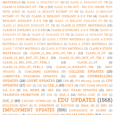
MATERIALS
(9)
CLASS 11 ZOOLOGY OT -EM
(1)
CLASS 11 ZOOLOGY OT -TM
(1)
CLASS 11 ZOOLOGY OT -TM_2
(13)
CLASS 12 BIO BOT - BIO ZOO ONLINE TEST
WITH AUDIO
(1)
CLASS 12 BIOLOGY BOTANY OT EM
(1)
CLASS 12 BIOLOGY
CLASS 12 BIOLOGY ZOOLOGY 2-3-5 EM
(4)
CLASS 12
BOTANY OT TM
(2)
BIOLOGY ZOOLOGY 2-3-5 TM
(4)
CLASS 12 BIOLOGY ZOOLOGY OT EM
(1)
CLASS 12 STUDY MATERIALS
(15)
CLASS 12 BIOLOGY ZOOLOGY OT TM
(1)
CLASS 12 ZOOLOGY 2-3-5 EM
(4)
CLASS 12 ZOOLOGY 2-3-5 TM
(4)
CLASS 12
ZOOLOGY OT EM
(1)
CLASS 12 ZOOLOGY OT TM
(1)
CLASS 12 ZOOLOGY TM
(1)
CLASS 2 STUDY MATERIALS
(1)
CLASS 3 STUDY MATERIALS
(1)
CLASS 4 STUDY
MATERIALS
(1)
CLASS 5 STUDY MATERIALS
(1)
CLASS 6 STUDY MATERIALS
(2)
CLASS 9 STUDY
CLASS 7 STUDY MATERIALS
(2)
CLASS 8 STUDY MATERIALS
(2)
MATERIALS
(3)
CLASS_11_BIO_ZOO_OT_TM_2
(12)
CLASS_11_OT
(4)
CLASS_12_BIO_BOT_OT_EM_2
(10)
CLASS_12_BIO_BOT_OT_TM_2
(10)
CLASS_12_BIO_ZOO_OT_TEM_2
(12)
CLASS_12_OT
(6)
CLASS_12_ZOO_OT_TEM_2
(13)
CLASS_12_ZOOLOGY_TM
(3)
CMAT
COLLEGE UPDATES
(25)
COACHING CENTRES
(7)
UPDATES
(1)
COUNSELLING
COMPUTER TEACHERS UPDATES
(11)
CoSE
(11)
UPDATES
(28)
COURT UPDATES
(28)
CPS
CPS
(5)
CPS Missing Credit
(1)
UPDATES
(27)
CSE_2
(55)
CTET
(3)
CRC
(1)
CSE
(2)
CUET EXAM UPDATES
(1)
D.A G.O
(5)
D.A NEWS
(8)
DEE
(11)
DEO EXAM UPDATES
(21)
DEO
TRANSFER-PROMOTION
(7)
DGE_2
(14)
DGE
(1)
DRESS_CODE
(1)
DSE
(1)
EDU UPDATES
(1568)
DSE_2
(85)
E-BOOKS DOWNLOAD
(1)
EDUCATION NEWS
(1)
EL SURRENDER
(1)
ELECTION
(2)
EMAIL ME
(1)
EMIS
(2)
EMPLOYMENT UPDATES
(506)
EQUIVALENCE OF DEGREE
(2)
EXAM UPDATES
(84)
EXAM ESLC
(8)
EXAM NOTIFICATION
(16)
EXCEL