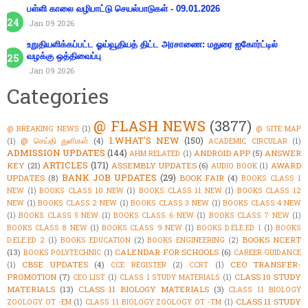
பள்ளி காலை வழிபாட்டு செயல்பாடுகள் - 09.01.2026
Jan 09 2026
உறுதியளிக்கப்பட்ட ஓய்வூதியத் திட்ட அரசாணை: மதுரை ஐகோர்ட்டில்
வழக்கு ஒத்திவைப்பு
Jan 09 2026
Categories
@ FLASH NEWS
(3877)
@ BREAKING NEWS
(1)
@ SITE MAP
1.WHAT'S NEW
(150)
@ செய்தி துளிகள்
(4)
(1)
ACADEMIC CIRCULAR
(1)
ADMISSION UPDATES
(144)
ANDROID APP
(5)
ANSWER
AHM RELATED
(1)
ARTICLES
(171)
KEY
(21)
ASSEMBLY UPDATES
(6)
AWARD
AUDIO BOOK
(1)
BANK JOB UPDATES
(29)
UPDATES
(8)
BOOK FAIR
(4)
BOOKS CLASS 1
NEW
(1)
BOOKS CLASS 10 NEW
(1)
BOOKS CLASS 11 NEW
(1)
BOOKS CLASS 12
NEW
(1)
BOOKS CLASS 2 NEW
(1)
BOOKS CLASS 3 NEW
(1)
BOOKS CLASS 4 NEW
(1)
BOOKS CLASS 5 NEW
(1)
BOOKS CLASS 6 NEW
(1)
BOOKS CLASS 7 NEW
(1)
BOOKS CLASS 8 NEW
(1)
BOOKS CLASS 9 NEW
(1)
BOOKS D.ELE.ED 1
(1)
BOOKS
BOOKS NCERT
D.ELE.ED 2
(1)
BOOKS EDUCATION
(2)
BOOKS ENGINEERING
(2)
(13)
CALENDAR FOR SCHOOLS
(6)
BOOKS POLYTECHNIC
(1)
CAREER GUIDANCE
CBSE UPDATES
(4)
CEO TRANSFER-
(1)
CCE REGISTER
(2)
CCRT
(1)
PROMOTION
(7)
CLASS 10 STUDY
CEO LIST
(1)
CLASS 1 STUDY MATERIALS
(1)
MATERIALS
(13)
CLASS 11 BIOLOGY MATERIALS
(3)
CLASS 11 BIOLOGY
CLASS 11 STUDY
ZOOLOGY OT -EM
(1)
CLASS 11 BIOLOGY ZOOLOGY OT -TM
(1)