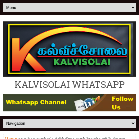
KALVISOLAI WHATSAPP
Home
» » தமிழக தபால் வட்டத்தில் கிராம தபால் சேவகர் பணியிடங்களை