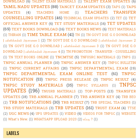
DOWNLOAD
(6)
TALENT EXAM UPDATES
(6)
TALENT EXAM MATERIALS
(1)
TAMIL NADU UPDATES
(88)
TANCET EXAM UPDATES
(3)
TAPS
TAPS
(1)
TEACHERS TRANSFER
UPDATES
(4)
TEACHERS HOME
(1)
COUNSELLING UPDATES
(46)
TET
TECHNICAL EXAM UPDATES
(2)
TET
(1)
TET UPDATES
OFFICIAL ANSWER KEY
(6)
TET STUDY MATERIALS
(16)
(69)
TEXT BOOKS DOWNLOAD
(16)
TEXT BOOKS NEWS
(6)
TEXT MATERIALS
TIME TABLE EXAM
(41)
(1)
THIRAN
(1)
TN
(1)
TN GOVT DSE G.O DOWNLOAD
| பள்ளிக்கல்வி அரசாணை 1
(2)
TN GOVT DSE G.O DOWNLOAD | பள்ளிக்கல்வி அரசாணை 2
(1)
TN GOVT DSE G.O DOWNLOAD | பள்ளிக்கல்வி அரசாணை 3
(1)
TN GOVT DSE G.O
DOWNLOAD | பள்ளிக்கல்வி அரசாணை 4
(1)
TN PROMOTION - TRANSFER - COUSELLING
TNCMTSE
(5)
(1)
TN TEXT BOOKS ONLINE
(1)
TNFUSRC MATERIALS
(1)
TNPS
(1)
TNPSC ANNUAL PLANNER
(10)
TNPSC ANSWER KEY
(3)
TNPSC BULLETIN
TNPSC CURRENT AFFAIRS
(20)
TNPSC DEPARTMENTAL EXAM
(19)
(1)
TNPSC DEPARTMENTAL EXAM ONLINE TEST
(61)
TNPSC
NOTIFICATION
(53)
TNPSC PRESS RELEASE
(3)
TNPSC RESULT
(4)
TNPSC
TNPSC STUDY MATERIALS
(35)
TNPSC SYLLABUS
(1)
UPDATES
(196)
TOP-POSTS
(13)
TRANSFER
TNUSRB MATERIALS
(2)
UPDATES
(18)
TRB ANNUAL PLANNER
(7)
TRB ANSWER KEY
(4)
TRB BEO
TRB NOTIFICATIONS
(30)
TRB RESULT
(7)
(2)
TRB SPECIAL TEACHERS
(1)
TRB UPDATES
(161)
TRB STUDY MATERIALS
(3)
TRUST EXAM
(4)
TTSE
UGC NEWS
(4)
VIDEO
(6)
(2)
UPS UPDATES
(1)
VIDEOS FOR TNPSC
(1)
WEBSITE
(1)
What's New.
(1)
WHATSAPP UPLOAD 2023
(2)
எப்படி ?
(1)
LABELS