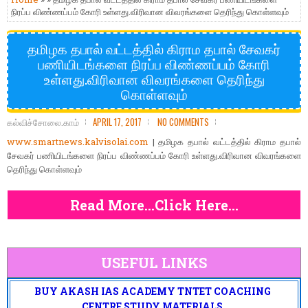
நிரப்ப விண்ணப்பம் கோரி உள்ளது.விரிவான விவரங்களை தெரிந்து கொள்ளவும்
தமிழக தபால் வட்டத்தில் கிராம தபால் சேவகர்
பணியிடங்களை நிரப்ப விண்ணப்பம் கோரி
உள்ளது.விரிவான விவரங்களை தெரிந்து
கொள்ளவும்
கல்விச்சோலை.காம்
APRIL 17, 2017
NO COMMENTS
www.smartnews.kalvisolai.com
| தமிழக தபால் வட்டத்தில் கிராம தபால்
சேவகர் பணியிடங்களை நிரப்ப விண்ணப்பம் கோரி உள்ளது.விரிவான விவரங்களை
தெரிந்து கொள்ளவும்
Read More...Click Here...
USEFUL LINKS
BUY AKASH IAS ACADEMY TNTET COACHING
CENTRE STUDY MATERIALS