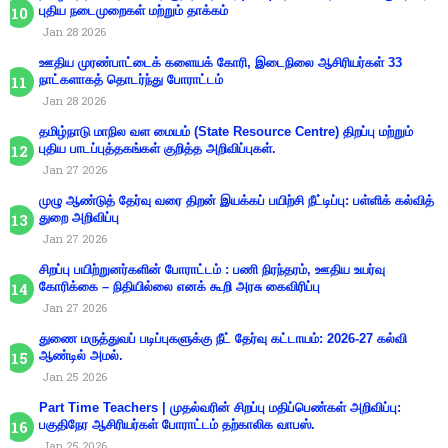
புதிய நடைமுறைகள் மற்றும் தாக்கம்
Jan 28 2026
ஊதிய முரண்பாட்டைக் களையக் கோரி, இடைநிலை ஆசிரியர்கள் 33
நாட்களாகத் தொடர்ந்து போராட்டம்
Jan 28 2026
தமிழ்நாடு மாநில வள மையம் (State Resource Centre) திறப்பு மற்றும்
புதிய பாடப்புத்தகங்கள் குறித்த அறிவிப்புகள்.
Jan 27 2026
முழு ஆண்டுத் தேர்வு வரை திறன் இயக்கப் பயிற்சி நீட்டிப்பு: பள்ளிக் கல்வித்
துறை அறிவிப்பு
Jan 27 2026
சிறப்பு பயிற்றுனர்களின் போராட்டம் : பணி நிரந்தரம், ஊதிய உயர்வு
கோரிக்கை – நிதியில்லை எனக் கூறி அரசு கைவிரிப்பு
Jan 27 2026
துணை மருத்துவப் படிப்புகளுக்கு நீட் தேர்வு கட்டாயம்: 2026-27 கல்வி
ஆண்டில் அமல்.
Jan 25 2026
Part Time Teachers | முதல்வரின் சிறப்பு மதிப்பெண்கள் அறிவிப்பு:
பகுதிநேர ஆசிரியர்கள் போராட்டம் தற்காலிக வாபஸ்.
Jan 25 2026