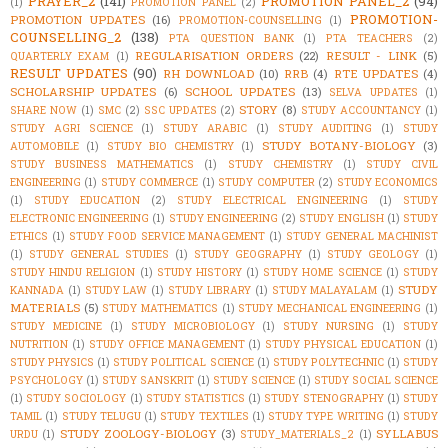
PRAYER_2
(141)
PROMOTION PANEL_2
(94)
(1)
PROMOTION PANEL
(2)
PROMOTION-
PROMOTION UPDATES
(16)
PROMOTION-COUNSELLING
(1)
COUNSELLING_2
(138)
PTA QUESTION BANK
(1)
PTA TEACHERS
(2)
REGULARISATION ORDERS
(22)
RESULT - LINK
(5)
QUARTERLY EXAM
(1)
RESULT UPDATES
(90)
RH DOWNLOAD
(10)
RRB
(4)
RTE UPDATES
(4)
SCHOLARSHIP UPDATES
(6)
SCHOOL UPDATES
(13)
SELVA UPDATES
(1)
STORY
(8)
SHARE NOW
(1)
SMC
(2)
SSC UPDATES
(2)
STUDY ACCOUNTANCY
(1)
STUDY AGRI SCIENCE
(1)
STUDY ARABIC
(1)
STUDY AUDITING
(1)
STUDY
STUDY BOTANY-BIOLOGY
(3)
AUTOMOBILE
(1)
STUDY BIO CHEMISTRY
(1)
STUDY BUSINESS MATHEMATICS
(1)
STUDY CHEMISTRY
(1)
STUDY CIVIL
ENGINEERING
(1)
STUDY COMMERCE
(1)
STUDY COMPUTER
(2)
STUDY ECONOMICS
(1)
STUDY EDUCATION
(2)
STUDY ELECTRICAL ENGINEERING
(1)
STUDY
ELECTRONIC ENGINEERING
(1)
STUDY ENGINEERING
(2)
STUDY ENGLISH
(1)
STUDY
ETHICS
(1)
STUDY FOOD SERVICE MANAGEMENT
(1)
STUDY GENERAL MACHINIST
(1)
STUDY GENERAL STUDIES
(1)
STUDY GEOGRAPHY
(1)
STUDY GEOLOGY
(1)
STUDY HINDU RELIGION
(1)
STUDY HISTORY
(1)
STUDY HOME SCIENCE
(1)
STUDY
STUDY
KANNADA
(1)
STUDY LAW
(1)
STUDY LIBRARY
(1)
STUDY MALAYALAM
(1)
MATERIALS
(5)
STUDY MATHEMATICS
(1)
STUDY MECHANICAL ENGINEERING
(1)
STUDY MEDICINE
(1)
STUDY MICROBIOLOGY
(1)
STUDY NURSING
(1)
STUDY
NUTRITION
(1)
STUDY OFFICE MANAGEMENT
(1)
STUDY PHYSICAL EDUCATION
(1)
STUDY PHYSICS
(1)
STUDY POLITICAL SCIENCE
(1)
STUDY POLYTECHNIC
(1)
STUDY
PSYCHOLOGY
(1)
STUDY SANSKRIT
(1)
STUDY SCIENCE
(1)
STUDY SOCIAL SCIENCE
(1)
STUDY SOCIOLOGY
(1)
STUDY STATISTICS
(1)
STUDY STENOGRAPHY
(1)
STUDY
TAMIL
(1)
STUDY TELUGU
(1)
STUDY TEXTILES
(1)
STUDY TYPE WRITING
(1)
STUDY
STUDY ZOOLOGY-BIOLOGY
(3)
SYLLABUS
URDU
(1)
STUDY_MATERIALS_2
(1)