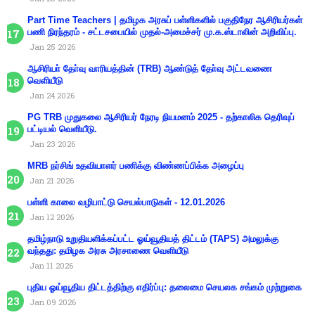
Part Time Teachers | தமிழக அரசுப் பள்ளிகளில் பகுதிநேர ஆசிரியர்கள்
பணி நிரந்தரம் - சட்டசபையில் முதல்-அமைச்சர் மு.க.ஸ்டாலின் அறிவிப்பு.
Jan 25 2026
ஆசிரியா் தோ்வு வாரியத்தின் (TRB) ஆண்டுத் தோ்வு அட்டவணை
வெளியீடு
Jan 24 2026
PG TRB முதுகலை ஆசிரியர் நேரடி நியமனம் 2025 - தற்காலிக தெரிவுப்
பட்டியல் வெளியீடு.
Jan 23 2026
MRB நர்சிங் உதவியாளர் பணிக்கு விண்ணப்பிக்க அழைப்பு
Jan 21 2026
பள்ளி காலை வழிபாட்டு செயல்பாடுகள் - 12.01.2026
Jan 12 2026
தமிழ்நாடு உறுதியளிக்கப்பட்ட ஓய்வூதியத் திட்டம் (TAPS) அமலுக்கு
வந்தது: தமிழக அரசு அரசாணை வெளியீடு
Jan 11 2026
புதிய ஓய்வூதிய திட்டத்திற்கு எதிர்ப்பு: தலைமை செயலக சங்கம் முற்றுகை
Jan 09 2026