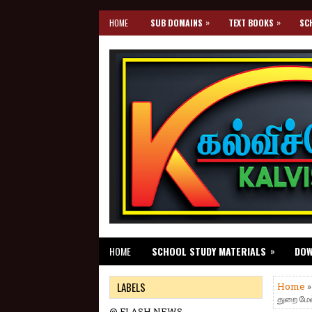
»
»
HOME
SUB DOMAINS
TEXT BOOKS
SC
»
HOME
SCHOOL STUDY MATERIALS
DO
LABELS
Home
துறை மே
@ FLASH NEWS