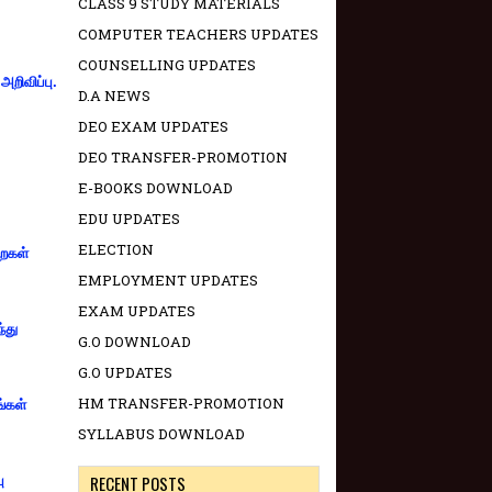
CLASS 9 STUDY MATERIALS
COMPUTER TEACHERS UPDATES
COUNSELLING UPDATES
றிவிப்பு.
D.A NEWS
DEO EXAM UPDATES
DEO TRANSFER-PROMOTION
E-BOOKS DOWNLOAD
EDU UPDATES
ELECTION
றைகள்
EMPLOYMENT UPDATES
EXAM UPDATES
்து
G.O DOWNLOAD
G.O UPDATES
HM TRANSFER-PROMOTION
ங்கள்
SYLLABUS DOWNLOAD
RECENT POSTS
ு