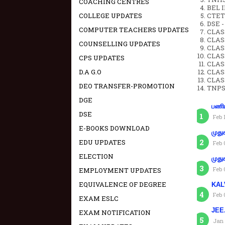
COACHING CENTRES
BEL IN
COLLEGE UPDATES
CTET 
DSE -
COMPUTER TEACHERS UPDATES
CLAS
CLASS
COUNSELLING UPDATES
CLASS
CLAS
CPS UPDATES
CLAS
D.A G.O
CLAS
CLAS
DEO TRANSFER-PROMOTION
TNPS
DGE
பணிய
DSE
Feb 
E-BOOKS DOWNLOAD
முது
EDU UPDATES
Feb 
ELECTION
முது
Feb 
EMPLOYMENT UPDATES
EQUIVALENCE OF DEGREE
KAL
Feb 
EXAM ESLC
JEE.
EXAM NOTIFICATION
Jan 