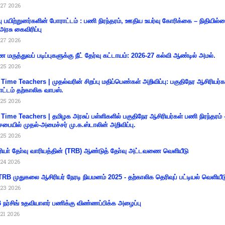
27 2026
்பு பயிற்றுனர்களின் போராட்டம் : பணி நிரந்தரம், ஊதிய உயர்வு கோரிக்கை – நிதியில
 அரசு கைவிரிப்பு
27 2026
 மருத்துவப் படிப்புகளுக்கு நீட் தேர்வு கட்டாயம்: 2026-27 கல்வி ஆண்டில் அமல்.
25 2026
 Time Teachers | முதல்வரின் சிறப்பு மதிப்பெண்கள் அறிவிப்பு: பகுதிநேர ஆசிரியர்க
ட்டம் தற்காலிக வாபஸ்.
25 2026
 Time Teachers | தமிழக அரசுப் பள்ளிகளில் பகுதிநேர ஆசிரியர்கள் பணி நிரந்தரம் 
சபையில் முதல்-அமைச்சர் மு.க.ஸ்டாலின் அறிவிப்பு.
25 2026
ியா் தோ்வு வாரியத்தின் (TRB) ஆண்டுத் தோ்வு அட்டவணை வெளியீடு
24 2026
RB முதுகலை ஆசிரியர் நேரடி நியமனம் 2025 - தற்காலிக தெரிவுப் பட்டியல் வெளியீட
23 2026
நர்சிங் உதவியாளர் பணிக்கு விண்ணப்பிக்க அழைப்பு
21 2026