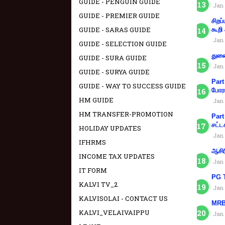
GUIDE - PENGUIN GUIDE
Jan 
GUIDE - PREMIER GUIDE
சிறப
GUIDE - SARAS GUIDE
கூறி
Jan 
GUIDE - SELECTION GUIDE
துணை
GUIDE - SURA GUIDE
Jan 
GUIDE - SURYA GUIDE
Part
GUIDE - WAY TO SUCCESS GUIDE
போரா
HM GUIDE
Jan 
HM TRANSFER-PROMOTION
Part
சட்ட
HOLIDAY UPDATES
Jan 
IFHRMS
ஆசிர
INCOME TAX UPDATES
Jan 
IT FORM
PG T
KALVI TV_2
Jan 
KALVISOLAI - CONTACT US
MRB 
KALVI_VELAIVAIPPU
Jan 