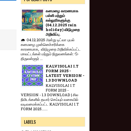
கனமழை காரணமாக
பள்ளி மற்றும்
கல்லூரிகளுக்கு
(04.12.2025 rain
holiday) விடுமுறை
அறிவிப்பு.
🌧️ 04.12.2025 அன்று டிட்வா புயல்
கனமழை முன்னெச்சரிக்கை
காரணமாக, விடுமுறை அறிவிக்கப்பட்ட
மாவட்டங்கள் மற்றும் நிறுவனங்கள்: 💦
திருவள்ளூர் ...
KALVISOLAI I.T
FORM 2025 -
LATEST VERSION -
1.3 DOWNLOAD
KALVISOLAI I.T
FORM 2025 -
VERSION - 1.3 DOWNLOAD | சில
நிமிடங்களில் தயார் செய்யும் வகையில்
வடிவமைக்கப்பட்ட KALVISOLAI I.T
FORM 2025.......
LABELS