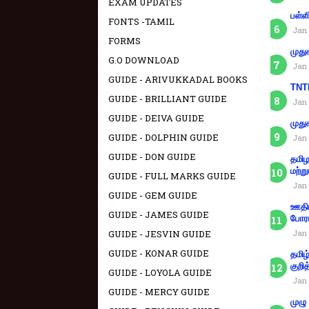
EXAM UPDATES
பள்ள
FONTS -TAMIL
Jan 
FORMS
முது
G.O DOWNLOAD
Jan 
GUIDE - ARIVUKKADAL BOOKS
TNTE
GUIDE - BRILLIANT GUIDE
Jan 
GUIDE - DEIVA GUIDE
முது
GUIDE - DOLPHIN GUIDE
Jan 
GUIDE - DON GUIDE
தமிழ
மற்று
GUIDE - FULL MARKS GUIDE
Jan 
GUIDE - GEM GUIDE
ஊதிய
GUIDE - JAMES GUIDE
போரா
GUIDE - JESVIN GUIDE
Jan 
GUIDE - KONAR GUIDE
தமிழ
குறித
GUIDE - LOYOLA GUIDE
Jan 
GUIDE - MERCY GUIDE
முழு