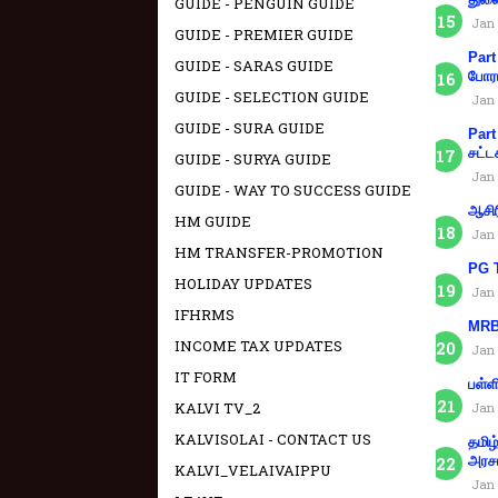
GUIDE - PENGUIN GUIDE
Jan 
GUIDE - PREMIER GUIDE
Part
GUIDE - SARAS GUIDE
போரா
GUIDE - SELECTION GUIDE
Jan 
GUIDE - SURA GUIDE
Part
சட்ட
GUIDE - SURYA GUIDE
Jan 
GUIDE - WAY TO SUCCESS GUIDE
ஆசிர
HM GUIDE
Jan 
HM TRANSFER-PROMOTION
PG T
HOLIDAY UPDATES
Jan 
IFHRMS
MRB 
INCOME TAX UPDATES
Jan 
IT FORM
பள்ள
KALVI TV_2
Jan 
KALVISOLAI - CONTACT US
தமிழ
அரச
KALVI_VELAIVAIPPU
Jan 