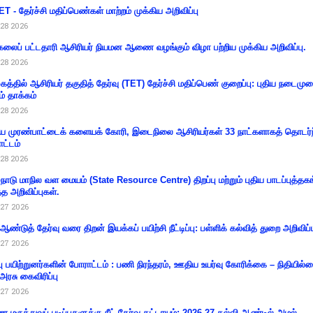
T - தேர்ச்சி மதிப்பெண்கள் மாற்றம் முக்கிய அறிவிப்பு
28 2026
கலைப் பட்டதாரி ஆசிரியர் நியமன ஆணை வழங்கும் விழா பற்றிய முக்கிய அறிவிப்பு.
28 2026
கத்தில் ஆசிரியர் தகுதித் தேர்வு (TET) தேர்ச்சி மதிப்பெண் குறைப்பு: புதிய நடைமு
ம் தாக்கம்
28 2026
 முரண்பாட்டைக் களையக் கோரி, இடைநிலை ஆசிரியர்கள் 33 நாட்களாகத் தொடர்ந
ட்டம்
28 2026
்நாடு மாநில வள மையம் (State Resource Centre) திறப்பு மற்றும் புதிய பாடப்புத்தக
்த அறிவிப்புகள்.
27 2026
 ஆண்டுத் தேர்வு வரை திறன் இயக்கப் பயிற்சி நீட்டிப்பு: பள்ளிக் கல்வித் துறை அறிவிப்ப
27 2026
்பு பயிற்றுனர்களின் போராட்டம் : பணி நிரந்தரம், ஊதிய உயர்வு கோரிக்கை – நிதியில
 அரசு கைவிரிப்பு
27 2026
 மருத்துவப் படிப்புகளுக்கு நீட் தேர்வு கட்டாயம்: 2026-27 கல்வி ஆண்டில் அமல்.