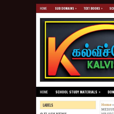
»
»
HOME
SUB DOMAINS
TEXT BOOKS
SC
»
HOME
SCHOOL STUDY MATERIALS
DO
LABELS
Home
»
MEDIUM)
@ FLASH NEWS
HR.SEC