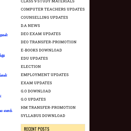
CLASS 9 STUDY MATERIALS
COMPUTER TEACHERS UPDATES
COUNSELLING UPDATES
D.A NEWS
DEO EXAM UPDATES
றைகள்
DEO TRANSFER-PROMOTION
E-BOOKS DOWNLOAD
்து
EDU UPDATES
ELECTION
EMPLOYMENT UPDATES
ங்கள்
EXAM UPDATES
G.O DOWNLOAD
ு
G.O UPDATES
HM TRANSFER-PROMOTION
்லை எனக்
SYLLABUS DOWNLOAD
RECENT POSTS