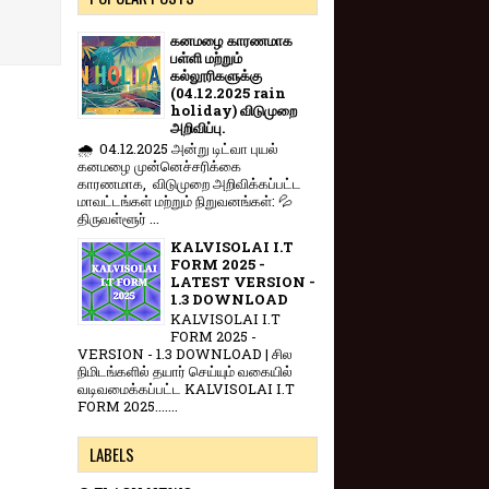
கனமழை காரணமாக
பள்ளி மற்றும்
கல்லூரிகளுக்கு
(04.12.2025 rain
holiday) விடுமுறை
அறிவிப்பு.
🌧️ 04.12.2025 அன்று டிட்வா புயல்
கனமழை முன்னெச்சரிக்கை
காரணமாக, விடுமுறை அறிவிக்கப்பட்ட
மாவட்டங்கள் மற்றும் நிறுவனங்கள்: 💦
திருவள்ளூர் ...
KALVISOLAI I.T
FORM 2025 -
LATEST VERSION -
1.3 DOWNLOAD
KALVISOLAI I.T
FORM 2025 -
VERSION - 1.3 DOWNLOAD | சில
நிமிடங்களில் தயார் செய்யும் வகையில்
வடிவமைக்கப்பட்ட KALVISOLAI I.T
FORM 2025.......
LABELS