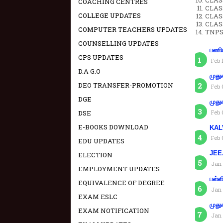
CLAS
COACHING CENTRES
CLAS
COLLEGE UPDATES
CLAS
CLAS
COMPUTER TEACHERS UPDATES
TNPS
COUNSELLING UPDATES
பணிய
CPS UPDATES
Feb 
D.A G.O
முது
DEO TRANSFER-PROMOTION
Feb 
DGE
முது
DSE
Feb 
E-BOOKS DOWNLOAD
KAL
Feb 
EDU UPDATES
JEE.
ELECTION
Jan 
EMPLOYMENT UPDATES
பள்ள
EQUIVALENCE OF DEGREE
Jan 
EXAM ESLC
முது
EXAM NOTIFICATION
Jan 