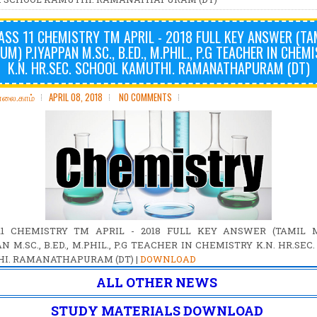
ASS 11 CHEMISTRY TM APRIL - 2018 FULL KEY ANSWER (TA
UM) P.IYAPPAN M.SC., B.ED., M.PHIL., P.G TEACHER IN CHEM
K.N. HR.SEC. SCHOOL KAMUTHI. RAMANATHAPURAM (DT)
ோலை.காம்
APRIL 08, 2018
NO COMMENTS
11 CHEMISTRY TM APRIL - 2018 FULL KEY ANSWER (TAMIL 
AN M.SC., B.ED., M.PHIL., P.G TEACHER IN CHEMISTRY K.N. HR.SEC
I. RAMANATHAPURAM (DT) |
DOWNLOAD
ALL OTHER NEWS
STUDY MATERIALS DOWNLOAD