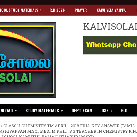
»
HOOL STUDY MATERIALS
R.H 2026
PRAYER
KALVI_VELAIVAIPPU
KALVISOLA
»
»
»
WNLOAD
STUDY MATERIALS
DEPT EXAM
DSE
G.O
 » CLASS 11 CHEMISTRY TM APRIL - 2018 FULL KEY ANSWER (TAMIL
 P.IYAPPAN M.SC., B.ED., M.PHIL., P.G TEACHER IN CHEMISTRY K.N.
. SCHOOL KAMUTHI. RAMANATHAPURAM (DT)