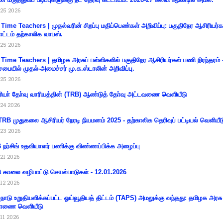
25 2026
 Time Teachers | முதல்வரின் சிறப்பு மதிப்பெண்கள் அறிவிப்பு: பகுதிநேர ஆசிரியர்க
ட்டம் தற்காலிக வாபஸ்.
25 2026
 Time Teachers | தமிழக அரசுப் பள்ளிகளில் பகுதிநேர ஆசிரியர்கள் பணி நிரந்தரம் 
சபையில் முதல்-அமைச்சர் மு.க.ஸ்டாலின் அறிவிப்பு.
25 2026
ியா் தோ்வு வாரியத்தின் (TRB) ஆண்டுத் தோ்வு அட்டவணை வெளியீடு
24 2026
RB முதுகலை ஆசிரியர் நேரடி நியமனம் 2025 - தற்காலிக தெரிவுப் பட்டியல் வெளியீட
23 2026
நர்சிங் உதவியாளர் பணிக்கு விண்ணப்பிக்க அழைப்பு
21 2026
ி காலை வழிபாட்டு செயல்பாடுகள் - 12.01.2026
12 2026
்நாடு உறுதியளிக்கப்பட்ட ஓய்வூதியத் திட்டம் (TAPS) அமலுக்கு வந்தது: தமிழக அரசு
ாணை வெளியீடு
11 2026