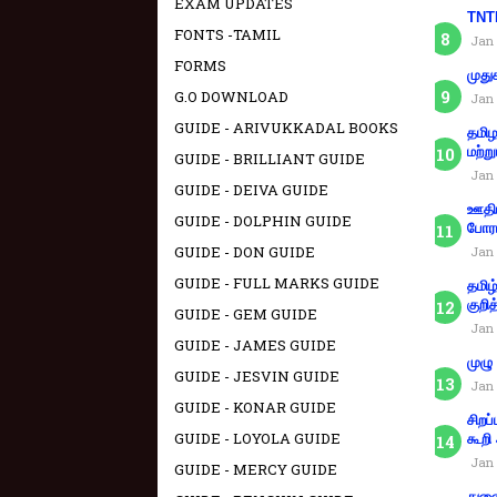
EXAM UPDATES
TNTE
FONTS -TAMIL
Jan 
FORMS
முது
G.O DOWNLOAD
Jan 
GUIDE - ARIVUKKADAL BOOKS
தமிழ
மற்று
GUIDE - BRILLIANT GUIDE
Jan 
GUIDE - DEIVA GUIDE
ஊதிய
GUIDE - DOLPHIN GUIDE
போரா
GUIDE - DON GUIDE
Jan 
GUIDE - FULL MARKS GUIDE
தமிழ
குறித
GUIDE - GEM GUIDE
Jan 
GUIDE - JAMES GUIDE
முழு
GUIDE - JESVIN GUIDE
Jan 
GUIDE - KONAR GUIDE
சிறப
GUIDE - LOYOLA GUIDE
கூறி
Jan 
GUIDE - MERCY GUIDE
துணை