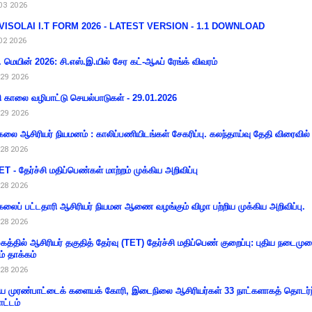
03 2026
VISOLAI I.T FORM 2026 - LATEST VERSION - 1.1 DOWNLOAD
02 2026
 மெயின் 2026: சி.எஸ்.இ.யில் சேர கட்-ஆஃப் ரேங்க் விவரம்
29 2026
ி காலை வழிபாட்டு செயல்பாடுகள் - 29.01.2026
29 2026
கலை ஆசிரியர் நியமனம் : காலிப்பணியிடங்கள் சேகரிப்பு. கலந்தாய்வு தேதி விரைவில் அ
28 2026
T - தேர்ச்சி மதிப்பெண்கள் மாற்றம் முக்கிய அறிவிப்பு
28 2026
கலைப் பட்டதாரி ஆசிரியர் நியமன ஆணை வழங்கும் விழா பற்றிய முக்கிய அறிவிப்பு.
28 2026
கத்தில் ஆசிரியர் தகுதித் தேர்வு (TET) தேர்ச்சி மதிப்பெண் குறைப்பு: புதிய நடைமு
ம் தாக்கம்
28 2026
 முரண்பாட்டைக் களையக் கோரி, இடைநிலை ஆசிரியர்கள் 33 நாட்களாகத் தொடர்ந
ட்டம்