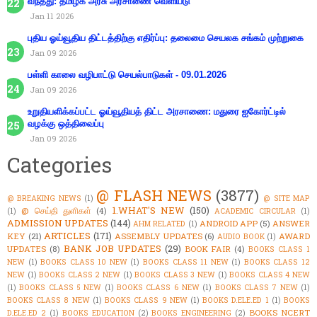
வந்தது: தமிழக அரசு அரசாணை வெளியீடு
Jan 11 2026
புதிய ஓய்வூதிய திட்டத்திற்கு எதிர்ப்பு: தலைமை செயலக சங்கம் முற்றுகை
Jan 09 2026
பள்ளி காலை வழிபாட்டு செயல்பாடுகள் - 09.01.2026
Jan 09 2026
உறுதியளிக்கப்பட்ட ஓய்வூதியத் திட்ட அரசாணை: மதுரை ஐகோர்ட்டில்
வழக்கு ஒத்திவைப்பு
Jan 09 2026
Categories
@ FLASH NEWS
(3877)
@ BREAKING NEWS
(1)
@ SITE MAP
1.WHAT'S NEW
(150)
@ செய்தி துளிகள்
(4)
(1)
ACADEMIC CIRCULAR
(1)
ADMISSION UPDATES
(144)
ANDROID APP
(5)
ANSWER
AHM RELATED
(1)
ARTICLES
(171)
KEY
(21)
ASSEMBLY UPDATES
(6)
AWARD
AUDIO BOOK
(1)
BANK JOB UPDATES
(29)
UPDATES
(8)
BOOK FAIR
(4)
BOOKS CLASS 1
NEW
(1)
BOOKS CLASS 10 NEW
(1)
BOOKS CLASS 11 NEW
(1)
BOOKS CLASS 12
NEW
(1)
BOOKS CLASS 2 NEW
(1)
BOOKS CLASS 3 NEW
(1)
BOOKS CLASS 4 NEW
(1)
BOOKS CLASS 5 NEW
(1)
BOOKS CLASS 6 NEW
(1)
BOOKS CLASS 7 NEW
(1)
BOOKS CLASS 8 NEW
(1)
BOOKS CLASS 9 NEW
(1)
BOOKS D.ELE.ED 1
(1)
BOOKS
BOOKS NCERT
D.ELE.ED 2
(1)
BOOKS EDUCATION
(2)
BOOKS ENGINEERING
(2)