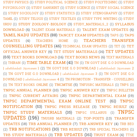
STUDY PHYSICS
(1)
STUDY POLITICAL SCIENCE
(1)
STUDY POLYTECHNIC
(1)
STUDY
PSYCHOLOGY
(1)
STUDY SANSKRIT
(1)
STUDY SCIENCE
(1)
STUDY SOCIAL SCIENCE
(1)
STUDY SOCIOLOGY
(1)
STUDY STATISTICS
(1)
STUDY STENOGRAPHY
(1)
STUDY
TAMIL
(1)
STUDY TELUGU
(1)
STUDY TEXTILES
(1)
STUDY TYPE WRITING
(1)
STUDY
STUDY ZOOLOGY-BIOLOGY
(3)
SYLLABUS
URDU
(1)
STUDY_MATERIALS_2
(1)
DOWNLOAD
(6)
TALENT EXAM UPDATES
(6)
TALENT EXAM MATERIALS
(1)
TAMIL NADU UPDATES
(88)
TANCET EXAM UPDATES
(3)
TAPS
TAPS
(1)
TEACHERS TRANSFER
UPDATES
(4)
TEACHERS HOME
(1)
COUNSELLING UPDATES
(46)
TET
TECHNICAL EXAM UPDATES
(2)
TET
(1)
TET UPDATES
OFFICIAL ANSWER KEY
(6)
TET STUDY MATERIALS
(16)
(69)
TEXT BOOKS DOWNLOAD
(16)
TEXT BOOKS NEWS
(6)
TEXT MATERIALS
TIME TABLE EXAM
(41)
(1)
THIRAN
(1)
TN
(1)
TN GOVT DSE G.O DOWNLOAD
| பள்ளிக்கல்வி அரசாணை 1
(2)
TN GOVT DSE G.O DOWNLOAD | பள்ளிக்கல்வி அரசாணை 2
(1)
TN GOVT DSE G.O DOWNLOAD | பள்ளிக்கல்வி அரசாணை 3
(1)
TN GOVT DSE G.O
DOWNLOAD | பள்ளிக்கல்வி அரசாணை 4
(1)
TN PROMOTION - TRANSFER - COUSELLING
TNCMTSE
(5)
(1)
TN TEXT BOOKS ONLINE
(1)
TNFUSRC MATERIALS
(1)
TNPS
(1)
TNPSC ANNUAL PLANNER
(10)
TNPSC ANSWER KEY
(3)
TNPSC BULLETIN
TNPSC CURRENT AFFAIRS
(20)
TNPSC DEPARTMENTAL EXAM
(19)
(1)
TNPSC DEPARTMENTAL EXAM ONLINE TEST
(61)
TNPSC
NOTIFICATION
(53)
TNPSC PRESS RELEASE
(3)
TNPSC RESULT
(4)
TNPSC
TNPSC STUDY MATERIALS
(35)
TNPSC SYLLABUS
(1)
UPDATES
(196)
TOP-POSTS
(13)
TRANSFER
TNUSRB MATERIALS
(2)
UPDATES
(18)
TRB ANNUAL PLANNER
(7)
TRB ANSWER KEY
(4)
TRB BEO
TRB NOTIFICATIONS
(30)
TRB RESULT
(7)
(2)
TRB SPECIAL TEACHERS
(1)
TRB UPDATES
(161)
TRB STUDY MATERIALS
(3)
TRUST EXAM
(4)
TTSE