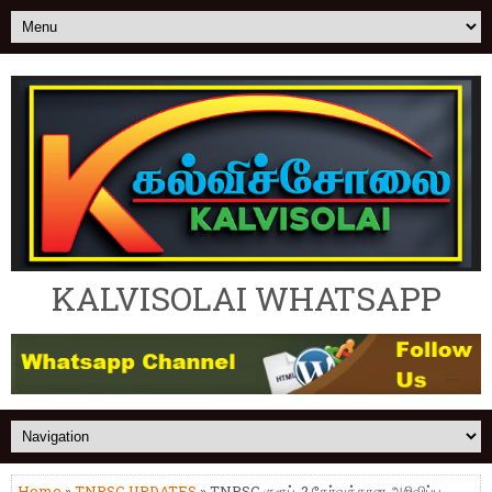
KALVISOLAI WHATSAPP
Home
»
TNPSC UPDATES
» TNPSC குரூப்-2 தேர்வுக்கான அறிவிப்பு