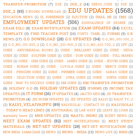
TRANSFER-PROMOTION
(7)
DGE_2
(14)
DGE
(1)
DRESS_CODE
(1)
DSE
(1)
EDU UPDATES
(1568)
DSE_2
(85)
E-BOOKS DOWNLOAD
(1)
EDUCATION NEWS
(1)
EL SURRENDER
(1)
ELECTION
(2)
EMAIL ME
(1)
EMIS
(2)
EMPLOYMENT UPDATES
(506)
EQUIVALENCE OF DEGREE
(2)
EXAM UPDATES
(84)
EXAM ESLC
(8)
EXAM NOTIFICATION
(16)
EXCEL
TEMPLATE
(3)
FIND TEACHER POST
(10)
FORMS
(5)
G.K
FONTS -TAMIL
(1)
G.O DOWNLOAD
(28)
G.O UPDATES
(94)
NEWS
(17)
G.O_NO_001-100_2
(1)
G.O_NO_101-200_2
(2)
G.O_NO_201-300_2
(1)
G.O_NO_601-700_2
(1)
GPF
(2)
GUIDE - ARIVUKKADAL BOOKS
(1)
GUIDE - BRILLIANT GUIDE
(1)
GUIDE - DEIVA
GUIDE
(1)
GUIDE - DOLPHIN GUIDE
(1)
GUIDE - DON GUIDE
(1)
GUIDE - FULL MARKS
GUIDE
(1)
GUIDE - GEM GUIDE
(1)
GUIDE - JAMES GUIDE
(1)
GUIDE - JESVIN GUIDE
(1)
GUIDE - KONAR GUIDE
(1)
GUIDE - LOYOLA GUIDE
(1)
GUIDE - MERCY GUIDE
(1)
GUIDE - PENGUIN GUIDE
(1)
GUIDE - PREMIER GUIDE
(1)
GUIDE - SARAS GUIDE
(1)
GUIDE - SELECTION GUIDE
(1)
GUIDE - SURA GUIDE
(1)
GUIDE - SURYA GUIDE
(1)
HM TRANSFER-PROMOTION
GUIDE - WAY TO SUCCESS GUIDE
(1)
HM GUIDE
(1)
HOLIDAY UPDATES
(23)
(6)
HOLIDAY G.O
(5)
IFHRMS
(3)
INCOME TAX
IT FORM
(26)
UPDATES
(3)
IT UPDATES
(4)
JACTO GEO
(4)
JD TRANSFER-
PROMOTION
(4)
JEE NCHM UPDATES
(1)
JEE UPDATES
(2)
KALVI
(1)
KALVI TV_2
KALVI_VELAIVAIPPU
(89)
KALVISOLAI
(2)
KALVISOLAI - CONTACT US
(1)
- TODAY'S HEAD LINES
(3)
KAVITHAIKAL
(1)
LAB ASST
(2)
LEAVE
(1)
LOAN
(1)
MRB UPDATES
(13)
NAATIL INDRU
(3)
maternity leave
(1)
NCERT NEWS
(2)
NEET EXAM UPDATES
(82)
NEET STUDY
NEET NOTIFICATIONS
(1)
NET-SET UPDATES
(28)
MATERIALS
(9)
NET-SET NOTIFICATION
(11)
NEWS - INDIA
(13)
NHIS
(3)
NEW INDIA SAMACHAR
(1)
NEWS
(1)
NEWS LIVE
(1)