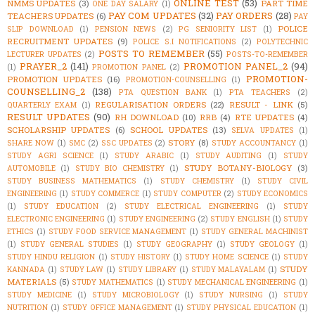
ONLINE TEST
(53)
NMMS UPDATES
(3)
PART TIME
ONE DAY SALARY
(1)
PAY COM UPDATES
(32)
PAY ORDERS
(28)
TEACHERS UPDATES
(6)
PAY
POLICE
SLIP DOWNLOAD
(1)
PENSION NEWS
(2)
PG SENIORITY LIST
(1)
RECRUITMENT UPDATES
(9)
POLICE S.I NOTIFICATIONS
(2)
POLYTECHNIC
POSTS TO REMEMBER
(55)
LECTURER UPDATES
(2)
POSTS-TO-REMEMBER
PRAYER_2
(141)
PROMOTION PANEL_2
(94)
(1)
PROMOTION PANEL
(2)
PROMOTION-
PROMOTION UPDATES
(16)
PROMOTION-COUNSELLING
(1)
COUNSELLING_2
(138)
PTA QUESTION BANK
(1)
PTA TEACHERS
(2)
REGULARISATION ORDERS
(22)
RESULT - LINK
(5)
QUARTERLY EXAM
(1)
RESULT UPDATES
(90)
RH DOWNLOAD
(10)
RRB
(4)
RTE UPDATES
(4)
SCHOLARSHIP UPDATES
(6)
SCHOOL UPDATES
(13)
SELVA UPDATES
(1)
STORY
(8)
SHARE NOW
(1)
SMC
(2)
SSC UPDATES
(2)
STUDY ACCOUNTANCY
(1)
STUDY AGRI SCIENCE
(1)
STUDY ARABIC
(1)
STUDY AUDITING
(1)
STUDY
STUDY BOTANY-BIOLOGY
(3)
AUTOMOBILE
(1)
STUDY BIO CHEMISTRY
(1)
STUDY BUSINESS MATHEMATICS
(1)
STUDY CHEMISTRY
(1)
STUDY CIVIL
ENGINEERING
(1)
STUDY COMMERCE
(1)
STUDY COMPUTER
(2)
STUDY ECONOMICS
(1)
STUDY EDUCATION
(2)
STUDY ELECTRICAL ENGINEERING
(1)
STUDY
ELECTRONIC ENGINEERING
(1)
STUDY ENGINEERING
(2)
STUDY ENGLISH
(1)
STUDY
ETHICS
(1)
STUDY FOOD SERVICE MANAGEMENT
(1)
STUDY GENERAL MACHINIST
(1)
STUDY GENERAL STUDIES
(1)
STUDY GEOGRAPHY
(1)
STUDY GEOLOGY
(1)
STUDY HINDU RELIGION
(1)
STUDY HISTORY
(1)
STUDY HOME SCIENCE
(1)
STUDY
STUDY
KANNADA
(1)
STUDY LAW
(1)
STUDY LIBRARY
(1)
STUDY MALAYALAM
(1)
MATERIALS
(5)
STUDY MATHEMATICS
(1)
STUDY MECHANICAL ENGINEERING
(1)
STUDY MEDICINE
(1)
STUDY MICROBIOLOGY
(1)
STUDY NURSING
(1)
STUDY
NUTRITION
(1)
STUDY OFFICE MANAGEMENT
(1)
STUDY PHYSICAL EDUCATION
(1)