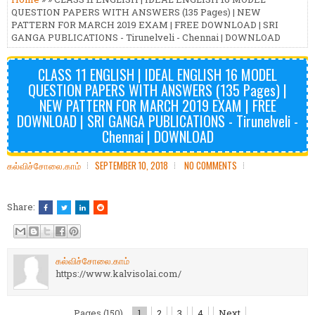
QUESTION PAPERS WITH ANSWERS (135 Pages) | NEW
PATTERN FOR MARCH 2019 EXAM | FREE DOWNLOAD | SRI
GANGA PUBLICATIONS - Tirunelveli - Chennai | DOWNLOAD
CLASS 11 ENGLISH | IDEAL ENGLISH 16 MODEL
QUESTION PAPERS WITH ANSWERS (135 Pages) |
NEW PATTERN FOR MARCH 2019 EXAM | FREE
DOWNLOAD | SRI GANGA PUBLICATIONS - Tirunelveli -
Chennai | DOWNLOAD
கல்விச்சோலை.காம்
SEPTEMBER 10, 2018
NO COMMENTS
Share:
கல்விச்சோலை.காம்
https://www.kalvisolai.com/
Pages (150)
1
2
3
4
Next