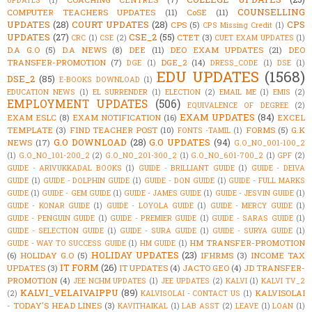
UPDATES
(1)
COUNSELLING
COMPUTER TEACHERS UPDATES
(11)
CoSE
(11)
UPDATES
(28)
COURT UPDATES
(28)
CPS
CPS
(5)
CPS Missing Credit
(1)
UPDATES
(27)
CSE_2
(55)
CTET
(3)
CRC
(1)
CSE
(2)
CUET EXAM UPDATES
(1)
D.A G.O
(5)
D.A NEWS
(8)
DEE
(11)
DEO EXAM UPDATES
(21)
DEO
TRANSFER-PROMOTION
(7)
DGE_2
(14)
DGE
(1)
DRESS_CODE
(1)
DSE
(1)
EDU UPDATES
(1568)
DSE_2
(85)
E-BOOKS DOWNLOAD
(1)
EDUCATION NEWS
(1)
EL SURRENDER
(1)
ELECTION
(2)
EMAIL ME
(1)
EMIS
(2)
EMPLOYMENT UPDATES
(506)
EQUIVALENCE OF DEGREE
(2)
EXAM UPDATES
(84)
EXAM ESLC
(8)
EXAM NOTIFICATION
(16)
EXCEL
TEMPLATE
(3)
FIND TEACHER POST
(10)
FORMS
(5)
G.K
FONTS -TAMIL
(1)
G.O DOWNLOAD
(28)
G.O UPDATES
(94)
NEWS
(17)
G.O_NO_001-100_2
(1)
G.O_NO_101-200_2
(2)
G.O_NO_201-300_2
(1)
G.O_NO_601-700_2
(1)
GPF
(2)
GUIDE - ARIVUKKADAL BOOKS
(1)
GUIDE - BRILLIANT GUIDE
(1)
GUIDE - DEIVA
GUIDE
(1)
GUIDE - DOLPHIN GUIDE
(1)
GUIDE - DON GUIDE
(1)
GUIDE - FULL MARKS
GUIDE
(1)
GUIDE - GEM GUIDE
(1)
GUIDE - JAMES GUIDE
(1)
GUIDE - JESVIN GUIDE
(1)
GUIDE - KONAR GUIDE
(1)
GUIDE - LOYOLA GUIDE
(1)
GUIDE - MERCY GUIDE
(1)
GUIDE - PENGUIN GUIDE
(1)
GUIDE - PREMIER GUIDE
(1)
GUIDE - SARAS GUIDE
(1)
GUIDE - SELECTION GUIDE
(1)
GUIDE - SURA GUIDE
(1)
GUIDE - SURYA GUIDE
(1)
HM TRANSFER-PROMOTION
GUIDE - WAY TO SUCCESS GUIDE
(1)
HM GUIDE
(1)
HOLIDAY UPDATES
(23)
(6)
HOLIDAY G.O
(5)
IFHRMS
(3)
INCOME TAX
IT FORM
(26)
UPDATES
(3)
IT UPDATES
(4)
JACTO GEO
(4)
JD TRANSFER-
PROMOTION
(4)
JEE NCHM UPDATES
(1)
JEE UPDATES
(2)
KALVI
(1)
KALVI TV_2
KALVI_VELAIVAIPPU
(89)
KALVISOLAI
(2)
KALVISOLAI - CONTACT US
(1)
- TODAY'S HEAD LINES
(3)
KAVITHAIKAL
(1)
LAB ASST
(2)
LEAVE
(1)
LOAN
(1)