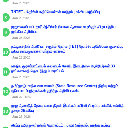
Jan 28 2026
TNTET - தேர்ச்சி மதிப்பெண்கள் மாற்றம் முக்கிய அறிவிப்பு
Jan 28 2026
முதுகலைப் பட்டதாரி ஆசிரியர் நியமன ஆணை வழங்கும் விழா பற்றிய
முக்கிய அறிவிப்பு.
Jan 28 2026
தமிழகத்தில் ஆசிரியர் தகுதித் தேர்வு (TET) தேர்ச்சி மதிப்பெண் குறைப்பு:
புதிய நடைமுறைகள் மற்றும் தாக்கம்
Jan 28 2026
ஊதிய முரண்பாட்டைக் களையக் கோரி, இடைநிலை ஆசிரியர்கள் 33
நாட்களாகத் தொடர்ந்து போராட்டம்
Jan 28 2026
தமிழ்நாடு மாநில வள மையம் (State Resource Centre) திறப்பு மற்றும்
புதிய பாடப்புத்தகங்கள் குறித்த அறிவிப்புகள்.
Jan 27 2026
முழு ஆண்டுத் தேர்வு வரை திறன் இயக்கப் பயிற்சி நீட்டிப்பு: பள்ளிக் கல்வித்
துறை அறிவிப்பு
Jan 27 2026
சிறப்பு பயிற்றுனர்களின் போராட்டம் : பணி நிரந்தரம், ஊதிய உயர்வு