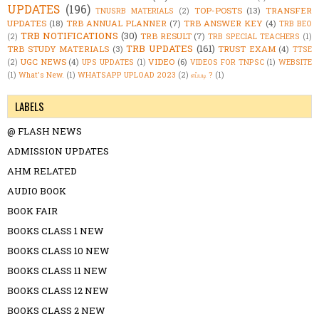
UPDATES
(196)
TOP-POSTS
(13)
TRANSFER
TNUSRB MATERIALS
(2)
UPDATES
(18)
TRB ANNUAL PLANNER
(7)
TRB ANSWER KEY
(4)
TRB BEO
TRB NOTIFICATIONS
(30)
TRB RESULT
(7)
(2)
TRB SPECIAL TEACHERS
(1)
TRB UPDATES
(161)
TRB STUDY MATERIALS
(3)
TRUST EXAM
(4)
TTSE
UGC NEWS
(4)
VIDEO
(6)
(2)
UPS UPDATES
(1)
VIDEOS FOR TNPSC
(1)
WEBSITE
(1)
What's New.
(1)
WHATSAPP UPLOAD 2023
(2)
எப்படி ?
(1)
LABELS
@ FLASH NEWS
ADMISSION UPDATES
AHM RELATED
AUDIO BOOK
BOOK FAIR
BOOKS CLASS 1 NEW
BOOKS CLASS 10 NEW
BOOKS CLASS 11 NEW
BOOKS CLASS 12 NEW
BOOKS CLASS 2 NEW