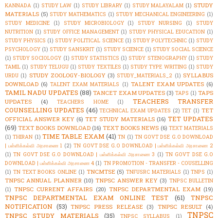
STUDY
KANNADA
(1)
STUDY LAW
(1)
STUDY LIBRARY
(1)
STUDY MALAYALAM
(1)
MATERIALS
(5)
STUDY MATHEMATICS
(1)
STUDY MECHANICAL ENGINEERING
(1)
STUDY MEDICINE
(1)
STUDY MICROBIOLOGY
(1)
STUDY NURSING
(1)
STUDY
NUTRITION
(1)
STUDY OFFICE MANAGEMENT
(1)
STUDY PHYSICAL EDUCATION
(1)
STUDY PHYSICS
(1)
STUDY POLITICAL SCIENCE
(1)
STUDY POLYTECHNIC
(1)
STUDY
PSYCHOLOGY
(1)
STUDY SANSKRIT
(1)
STUDY SCIENCE
(1)
STUDY SOCIAL SCIENCE
(1)
STUDY SOCIOLOGY
(1)
STUDY STATISTICS
(1)
STUDY STENOGRAPHY
(1)
STUDY
TAMIL
(1)
STUDY TELUGU
(1)
STUDY TEXTILES
(1)
STUDY TYPE WRITING
(1)
STUDY
STUDY ZOOLOGY-BIOLOGY
(3)
SYLLABUS
URDU
(1)
STUDY_MATERIALS_2
(1)
DOWNLOAD
(6)
TALENT EXAM UPDATES
(6)
TALENT EXAM MATERIALS
(1)
TAMIL NADU UPDATES
(88)
TANCET EXAM UPDATES
(3)
TAPS
TAPS
(1)
TEACHERS TRANSFER
UPDATES
(4)
TEACHERS HOME
(1)
COUNSELLING UPDATES
(46)
TET
TECHNICAL EXAM UPDATES
(2)
TET
(1)
TET UPDATES
OFFICIAL ANSWER KEY
(6)
TET STUDY MATERIALS
(16)
(69)
TEXT BOOKS DOWNLOAD
(16)
TEXT BOOKS NEWS
(6)
TEXT MATERIALS
TIME TABLE EXAM
(41)
(1)
THIRAN
(1)
TN
(1)
TN GOVT DSE G.O DOWNLOAD
| பள்ளிக்கல்வி அரசாணை 1
(2)
TN GOVT DSE G.O DOWNLOAD | பள்ளிக்கல்வி அரசாணை 2
(1)
TN GOVT DSE G.O DOWNLOAD | பள்ளிக்கல்வி அரசாணை 3
(1)
TN GOVT DSE G.O
DOWNLOAD | பள்ளிக்கல்வி அரசாணை 4
(1)
TN PROMOTION - TRANSFER - COUSELLING
TNCMTSE
(5)
(1)
TN TEXT BOOKS ONLINE
(1)
TNFUSRC MATERIALS
(1)
TNPS
(1)
TNPSC ANNUAL PLANNER
(10)
TNPSC ANSWER KEY
(3)
TNPSC BULLETIN
TNPSC CURRENT AFFAIRS
(20)
TNPSC DEPARTMENTAL EXAM
(19)
(1)
TNPSC DEPARTMENTAL EXAM ONLINE TEST
(61)
TNPSC
NOTIFICATION
(53)
TNPSC PRESS RELEASE
(3)
TNPSC RESULT
(4)
TNPSC
TNPSC STUDY MATERIALS
(35)
TNPSC SYLLABUS
(1)