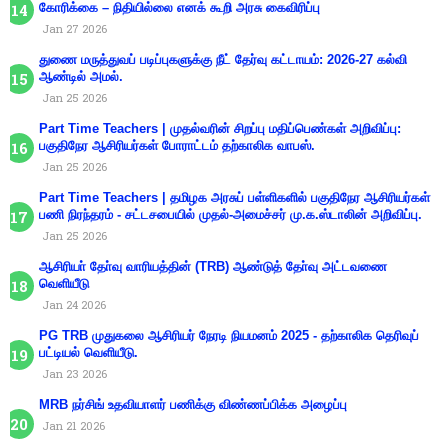
கோரிக்கை – நிதியில்லை எனக் கூறி அரசு கைவிரிப்பு
Jan 27 2026
துணை மருத்துவப் படிப்புகளுக்கு நீட் தேர்வு கட்டாயம்: 2026-27 கல்வி
ஆண்டில் அமல்.
Jan 25 2026
Part Time Teachers | முதல்வரின் சிறப்பு மதிப்பெண்கள் அறிவிப்பு:
பகுதிநேர ஆசிரியர்கள் போராட்டம் தற்காலிக வாபஸ்.
Jan 25 2026
Part Time Teachers | தமிழக அரசுப் பள்ளிகளில் பகுதிநேர ஆசிரியர்கள்
பணி நிரந்தரம் - சட்டசபையில் முதல்-அமைச்சர் மு.க.ஸ்டாலின் அறிவிப்பு.
Jan 25 2026
ஆசிரியா் தோ்வு வாரியத்தின் (TRB) ஆண்டுத் தோ்வு அட்டவணை
வெளியீடு
Jan 24 2026
PG TRB முதுகலை ஆசிரியர் நேரடி நியமனம் 2025 - தற்காலிக தெரிவுப்
பட்டியல் வெளியீடு.
Jan 23 2026
MRB நர்சிங் உதவியாளர் பணிக்கு விண்ணப்பிக்க அழைப்பு
Jan 21 2026