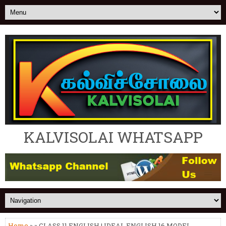
KALVISOLAI WHATSAPP
Home
» » CLASS 11 ENGLISH | IDEAL ENGLISH 16 MODEL