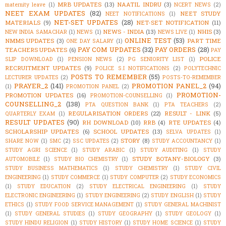
MRB UPDATES
(13)
NAATIL INDRU
(3)
maternity leave
(1)
NCERT NEWS
(2)
NEET EXAM UPDATES
(82)
NEET STUDY
NEET NOTIFICATIONS
(1)
NET-SET UPDATES
(28)
MATERIALS
(9)
NET-SET NOTIFICATION
(11)
NEWS - INDIA
(13)
NHIS
(3)
NEW INDIA SAMACHAR
(1)
NEWS
(1)
NEWS LIVE
(1)
ONLINE TEST
(53)
NMMS UPDATES
(3)
PART TIME
ONE DAY SALARY
(1)
PAY COM UPDATES
(32)
PAY ORDERS
(28)
TEACHERS UPDATES
(6)
PAY
POLICE
SLIP DOWNLOAD
(1)
PENSION NEWS
(2)
PG SENIORITY LIST
(1)
RECRUITMENT UPDATES
(9)
POLICE S.I NOTIFICATIONS
(2)
POLYTECHNIC
POSTS TO REMEMBER
(55)
LECTURER UPDATES
(2)
POSTS-TO-REMEMBER
PRAYER_2
(141)
PROMOTION PANEL_2
(94)
(1)
PROMOTION PANEL
(2)
PROMOTION-
PROMOTION UPDATES
(16)
PROMOTION-COUNSELLING
(1)
COUNSELLING_2
(138)
PTA QUESTION BANK
(1)
PTA TEACHERS
(2)
REGULARISATION ORDERS
(22)
RESULT - LINK
(5)
QUARTERLY EXAM
(1)
RESULT UPDATES
(90)
RH DOWNLOAD
(10)
RRB
(4)
RTE UPDATES
(4)
SCHOLARSHIP UPDATES
(6)
SCHOOL UPDATES
(13)
SELVA UPDATES
(1)
STORY
(8)
SHARE NOW
(1)
SMC
(2)
SSC UPDATES
(2)
STUDY ACCOUNTANCY
(1)
STUDY AGRI SCIENCE
(1)
STUDY ARABIC
(1)
STUDY AUDITING
(1)
STUDY
STUDY BOTANY-BIOLOGY
(3)
AUTOMOBILE
(1)
STUDY BIO CHEMISTRY
(1)
STUDY BUSINESS MATHEMATICS
(1)
STUDY CHEMISTRY
(1)
STUDY CIVIL
ENGINEERING
(1)
STUDY COMMERCE
(1)
STUDY COMPUTER
(2)
STUDY ECONOMICS
(1)
STUDY EDUCATION
(2)
STUDY ELECTRICAL ENGINEERING
(1)
STUDY
ELECTRONIC ENGINEERING
(1)
STUDY ENGINEERING
(2)
STUDY ENGLISH
(1)
STUDY
ETHICS
(1)
STUDY FOOD SERVICE MANAGEMENT
(1)
STUDY GENERAL MACHINIST
(1)
STUDY GENERAL STUDIES
(1)
STUDY GEOGRAPHY
(1)
STUDY GEOLOGY
(1)
STUDY HINDU RELIGION
(1)
STUDY HISTORY
(1)
STUDY HOME SCIENCE
(1)
STUDY