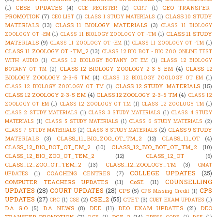
CBSE UPDATES
(4)
CEO TRANSFER-
(1)
CCE REGISTER
(2)
CCRT
(1)
PROMOTION
(7)
CLASS 10 STUDY
CEO LIST
(1)
CLASS 1 STUDY MATERIALS
(1)
MATERIALS
(13)
CLASS 11 BIOLOGY MATERIALS
(3)
CLASS 11 BIOLOGY
CLASS 11 STUDY
ZOOLOGY OT -EM
(1)
CLASS 11 BIOLOGY ZOOLOGY OT -TM
(1)
MATERIALS
(9)
CLASS 11 ZOOLOGY OT -EM
(1)
CLASS 11 ZOOLOGY OT -TM
(1)
CLASS 11 ZOOLOGY OT -TM_2
(13)
CLASS 12 BIO BOT - BIO ZOO ONLINE TEST
WITH AUDIO
(1)
CLASS 12 BIOLOGY BOTANY OT EM
(1)
CLASS 12 BIOLOGY
CLASS 12 BIOLOGY ZOOLOGY 2-3-5 EM
(4)
CLASS 12
BOTANY OT TM
(2)
BIOLOGY ZOOLOGY 2-3-5 TM
(4)
CLASS 12 BIOLOGY ZOOLOGY OT EM
(1)
CLASS 12 STUDY MATERIALS
(15)
CLASS 12 BIOLOGY ZOOLOGY OT TM
(1)
CLASS 12 ZOOLOGY 2-3-5 EM
(4)
CLASS 12 ZOOLOGY 2-3-5 TM
(4)
CLASS 12
ZOOLOGY OT EM
(1)
CLASS 12 ZOOLOGY OT TM
(1)
CLASS 12 ZOOLOGY TM
(1)
CLASS 2 STUDY MATERIALS
(1)
CLASS 3 STUDY MATERIALS
(1)
CLASS 4 STUDY
MATERIALS
(1)
CLASS 5 STUDY MATERIALS
(1)
CLASS 6 STUDY MATERIALS
(2)
CLASS 9 STUDY
CLASS 7 STUDY MATERIALS
(2)
CLASS 8 STUDY MATERIALS
(2)
MATERIALS
(3)
CLASS_11_BIO_ZOO_OT_TM_2
(12)
CLASS_11_OT
(4)
CLASS_12_BIO_BOT_OT_EM_2
(10)
CLASS_12_BIO_BOT_OT_TM_2
(10)
CLASS_12_BIO_ZOO_OT_TEM_2
(12)
CLASS_12_OT
(6)
CLASS_12_ZOO_OT_TEM_2
(13)
CLASS_12_ZOOLOGY_TM
(3)
CMAT
COLLEGE UPDATES
(25)
COACHING CENTRES
(7)
UPDATES
(1)
COUNSELLING
COMPUTER TEACHERS UPDATES
(11)
CoSE
(11)
UPDATES
(28)
COURT UPDATES
(28)
CPS
CPS
(5)
CPS Missing Credit
(1)
UPDATES
(27)
CSE_2
(55)
CTET
(3)
CRC
(1)
CSE
(2)
CUET EXAM UPDATES
(1)
D.A G.O
(5)
D.A NEWS
(8)
DEE
(11)
DEO EXAM UPDATES
(21)
DEO
TRANSFER-PROMOTION
(7)
DGE_2
(14)
DGE
(1)
DRESS_CODE
(1)
DSE
(1)