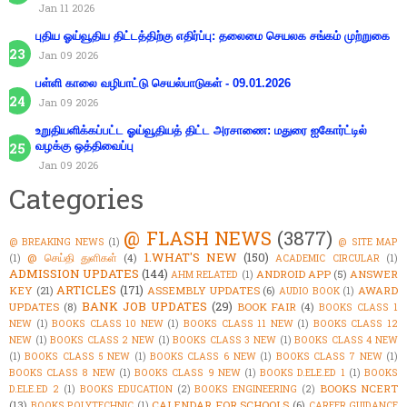
Jan 11 2026
புதிய ஓய்வூதிய திட்டத்திற்கு எதிர்ப்பு: தலைமை செயலக சங்கம் முற்றுகை
Jan 09 2026
பள்ளி காலை வழிபாட்டு செயல்பாடுகள் - 09.01.2026
Jan 09 2026
உறுதியளிக்கப்பட்ட ஓய்வூதியத் திட்ட அரசாணை: மதுரை ஐகோர்ட்டில்
வழக்கு ஒத்திவைப்பு
Jan 09 2026
Categories
@ FLASH NEWS
(3877)
@ BREAKING NEWS
(1)
@ SITE MAP
1.WHAT'S NEW
(150)
@ செய்தி துளிகள்
(4)
(1)
ACADEMIC CIRCULAR
(1)
ADMISSION UPDATES
(144)
ANDROID APP
(5)
ANSWER
AHM RELATED
(1)
ARTICLES
(171)
KEY
(21)
ASSEMBLY UPDATES
(6)
AWARD
AUDIO BOOK
(1)
BANK JOB UPDATES
(29)
UPDATES
(8)
BOOK FAIR
(4)
BOOKS CLASS 1
NEW
(1)
BOOKS CLASS 10 NEW
(1)
BOOKS CLASS 11 NEW
(1)
BOOKS CLASS 12
NEW
(1)
BOOKS CLASS 2 NEW
(1)
BOOKS CLASS 3 NEW
(1)
BOOKS CLASS 4 NEW
(1)
BOOKS CLASS 5 NEW
(1)
BOOKS CLASS 6 NEW
(1)
BOOKS CLASS 7 NEW
(1)
BOOKS CLASS 8 NEW
(1)
BOOKS CLASS 9 NEW
(1)
BOOKS D.ELE.ED 1
(1)
BOOKS
BOOKS NCERT
D.ELE.ED 2
(1)
BOOKS EDUCATION
(2)
BOOKS ENGINEERING
(2)
(13)
CALENDAR FOR SCHOOLS
(6)
BOOKS POLYTECHNIC
(1)
CAREER GUIDANCE