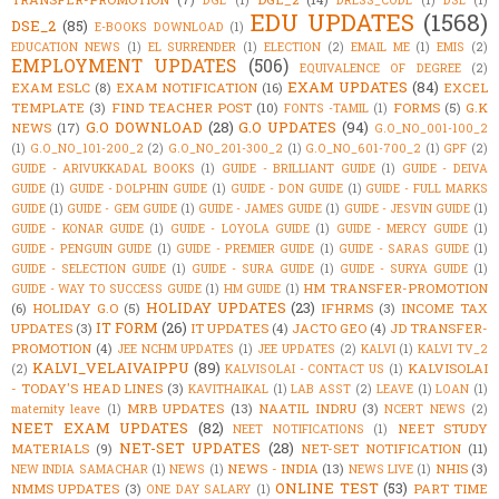
EDU UPDATES
(1568)
DSE_2
(85)
E-BOOKS DOWNLOAD
(1)
EDUCATION NEWS
(1)
EL SURRENDER
(1)
ELECTION
(2)
EMAIL ME
(1)
EMIS
(2)
EMPLOYMENT UPDATES
(506)
EQUIVALENCE OF DEGREE
(2)
EXAM UPDATES
(84)
EXAM ESLC
(8)
EXAM NOTIFICATION
(16)
EXCEL
TEMPLATE
(3)
FIND TEACHER POST
(10)
FORMS
(5)
G.K
FONTS -TAMIL
(1)
G.O DOWNLOAD
(28)
G.O UPDATES
(94)
NEWS
(17)
G.O_NO_001-100_2
(1)
G.O_NO_101-200_2
(2)
G.O_NO_201-300_2
(1)
G.O_NO_601-700_2
(1)
GPF
(2)
GUIDE - ARIVUKKADAL BOOKS
(1)
GUIDE - BRILLIANT GUIDE
(1)
GUIDE - DEIVA
GUIDE
(1)
GUIDE - DOLPHIN GUIDE
(1)
GUIDE - DON GUIDE
(1)
GUIDE - FULL MARKS
GUIDE
(1)
GUIDE - GEM GUIDE
(1)
GUIDE - JAMES GUIDE
(1)
GUIDE - JESVIN GUIDE
(1)
GUIDE - KONAR GUIDE
(1)
GUIDE - LOYOLA GUIDE
(1)
GUIDE - MERCY GUIDE
(1)
GUIDE - PENGUIN GUIDE
(1)
GUIDE - PREMIER GUIDE
(1)
GUIDE - SARAS GUIDE
(1)
GUIDE - SELECTION GUIDE
(1)
GUIDE - SURA GUIDE
(1)
GUIDE - SURYA GUIDE
(1)
HM TRANSFER-PROMOTION
GUIDE - WAY TO SUCCESS GUIDE
(1)
HM GUIDE
(1)
HOLIDAY UPDATES
(23)
(6)
HOLIDAY G.O
(5)
IFHRMS
(3)
INCOME TAX
IT FORM
(26)
UPDATES
(3)
IT UPDATES
(4)
JACTO GEO
(4)
JD TRANSFER-
PROMOTION
(4)
JEE NCHM UPDATES
(1)
JEE UPDATES
(2)
KALVI
(1)
KALVI TV_2
KALVI_VELAIVAIPPU
(89)
KALVISOLAI
(2)
KALVISOLAI - CONTACT US
(1)
- TODAY'S HEAD LINES
(3)
KAVITHAIKAL
(1)
LAB ASST
(2)
LEAVE
(1)
LOAN
(1)
MRB UPDATES
(13)
NAATIL INDRU
(3)
maternity leave
(1)
NCERT NEWS
(2)
NEET EXAM UPDATES
(82)
NEET STUDY
NEET NOTIFICATIONS
(1)
NET-SET UPDATES
(28)
MATERIALS
(9)
NET-SET NOTIFICATION
(11)
NEWS - INDIA
(13)
NHIS
(3)
NEW INDIA SAMACHAR
(1)
NEWS
(1)
NEWS LIVE
(1)
ONLINE TEST
(53)
NMMS UPDATES
(3)
PART TIME
ONE DAY SALARY
(1)