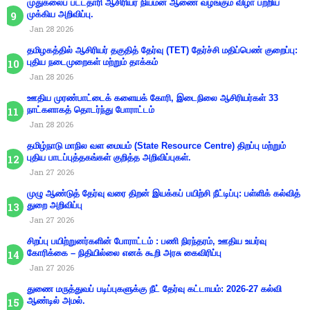
முதுகலைப் பட்டதாரி ஆசிரியர் நியமன ஆணை வழங்கும் விழா பற்றிய
முக்கிய அறிவிப்பு.
Jan 28 2026
தமிழகத்தில் ஆசிரியர் தகுதித் தேர்வு (TET) தேர்ச்சி மதிப்பெண் குறைப்பு:
புதிய நடைமுறைகள் மற்றும் தாக்கம்
Jan 28 2026
ஊதிய முரண்பாட்டைக் களையக் கோரி, இடைநிலை ஆசிரியர்கள் 33
நாட்களாகத் தொடர்ந்து போராட்டம்
Jan 28 2026
தமிழ்நாடு மாநில வள மையம் (State Resource Centre) திறப்பு மற்றும்
புதிய பாடப்புத்தகங்கள் குறித்த அறிவிப்புகள்.
Jan 27 2026
முழு ஆண்டுத் தேர்வு வரை திறன் இயக்கப் பயிற்சி நீட்டிப்பு: பள்ளிக் கல்வித்
துறை அறிவிப்பு
Jan 27 2026
சிறப்பு பயிற்றுனர்களின் போராட்டம் : பணி நிரந்தரம், ஊதிய உயர்வு
கோரிக்கை – நிதியில்லை எனக் கூறி அரசு கைவிரிப்பு
Jan 27 2026
துணை மருத்துவப் படிப்புகளுக்கு நீட் தேர்வு கட்டாயம்: 2026-27 கல்வி
ஆண்டில் அமல்.