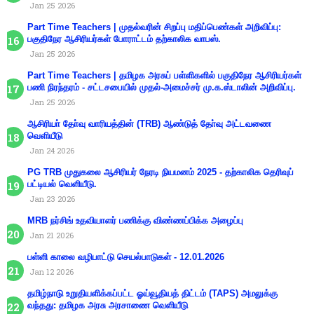
Jan 25 2026
Part Time Teachers | முதல்வரின் சிறப்பு மதிப்பெண்கள் அறிவிப்பு:
பகுதிநேர ஆசிரியர்கள் போராட்டம் தற்காலிக வாபஸ்.
Jan 25 2026
Part Time Teachers | தமிழக அரசுப் பள்ளிகளில் பகுதிநேர ஆசிரியர்கள்
பணி நிரந்தரம் - சட்டசபையில் முதல்-அமைச்சர் மு.க.ஸ்டாலின் அறிவிப்பு.
Jan 25 2026
ஆசிரியா் தோ்வு வாரியத்தின் (TRB) ஆண்டுத் தோ்வு அட்டவணை
வெளியீடு
Jan 24 2026
PG TRB முதுகலை ஆசிரியர் நேரடி நியமனம் 2025 - தற்காலிக தெரிவுப்
பட்டியல் வெளியீடு.
Jan 23 2026
MRB நர்சிங் உதவியாளர் பணிக்கு விண்ணப்பிக்க அழைப்பு
Jan 21 2026
பள்ளி காலை வழிபாட்டு செயல்பாடுகள் - 12.01.2026
Jan 12 2026
தமிழ்நாடு உறுதியளிக்கப்பட்ட ஓய்வூதியத் திட்டம் (TAPS) அமலுக்கு
வந்தது: தமிழக அரசு அரசாணை வெளியீடு