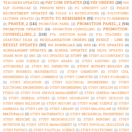
PAY COM UPDATES
(32)
PAY ORDERS
(28)
TEACHERS UPDATES
(6)
PAY
POLICE
SLIP DOWNLOAD
(1)
PENSION NEWS
(2)
PG SENIORITY LIST
(1)
RECRUITMENT UPDATES
(9)
POLICE S.I NOTIFICATIONS
(2)
POLYTECHNIC
POSTS TO REMEMBER
(55)
LECTURER UPDATES
(2)
POSTS-TO-REMEMBER
PRAYER_2
(141)
PROMOTION PANEL_2
(94)
(1)
PROMOTION PANEL
(2)
PROMOTION-
PROMOTION UPDATES
(16)
PROMOTION-COUNSELLING
(1)
COUNSELLING_2
(138)
PTA QUESTION BANK
(1)
PTA TEACHERS
(2)
REGULARISATION ORDERS
(22)
RESULT - LINK
(5)
QUARTERLY EXAM
(1)
RESULT UPDATES
(90)
RH DOWNLOAD
(10)
RRB
(4)
RTE UPDATES
(4)
SCHOLARSHIP UPDATES
(6)
SCHOOL UPDATES
(13)
SELVA UPDATES
(1)
STORY
(8)
SHARE NOW
(1)
SMC
(2)
SSC UPDATES
(2)
STUDY ACCOUNTANCY
(1)
STUDY AGRI SCIENCE
(1)
STUDY ARABIC
(1)
STUDY AUDITING
(1)
STUDY
STUDY BOTANY-BIOLOGY
(3)
AUTOMOBILE
(1)
STUDY BIO CHEMISTRY
(1)
STUDY BUSINESS MATHEMATICS
(1)
STUDY CHEMISTRY
(1)
STUDY CIVIL
ENGINEERING
(1)
STUDY COMMERCE
(1)
STUDY COMPUTER
(2)
STUDY ECONOMICS
(1)
STUDY EDUCATION
(2)
STUDY ELECTRICAL ENGINEERING
(1)
STUDY
ELECTRONIC ENGINEERING
(1)
STUDY ENGINEERING
(2)
STUDY ENGLISH
(1)
STUDY
ETHICS
(1)
STUDY FOOD SERVICE MANAGEMENT
(1)
STUDY GENERAL MACHINIST
(1)
STUDY GENERAL STUDIES
(1)
STUDY GEOGRAPHY
(1)
STUDY GEOLOGY
(1)
STUDY HINDU RELIGION
(1)
STUDY HISTORY
(1)
STUDY HOME SCIENCE
(1)
STUDY
STUDY
KANNADA
(1)
STUDY LAW
(1)
STUDY LIBRARY
(1)
STUDY MALAYALAM
(1)
MATERIALS
(5)
STUDY MATHEMATICS
(1)
STUDY MECHANICAL ENGINEERING
(1)
STUDY MEDICINE
(1)
STUDY MICROBIOLOGY
(1)
STUDY NURSING
(1)
STUDY
NUTRITION
(1)
STUDY OFFICE MANAGEMENT
(1)
STUDY PHYSICAL EDUCATION
(1)
STUDY PHYSICS
(1)
STUDY POLITICAL SCIENCE
(1)
STUDY POLYTECHNIC
(1)
STUDY