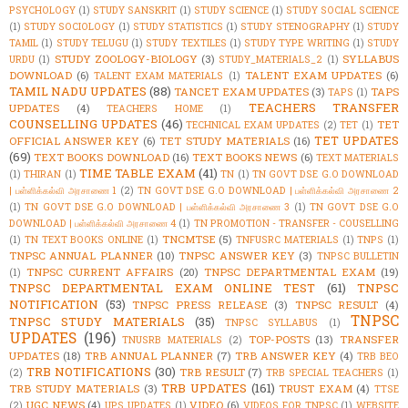
PSYCHOLOGY
(1)
STUDY SANSKRIT
(1)
STUDY SCIENCE
(1)
STUDY SOCIAL SCIENCE
(1)
STUDY SOCIOLOGY
(1)
STUDY STATISTICS
(1)
STUDY STENOGRAPHY
(1)
STUDY
TAMIL
(1)
STUDY TELUGU
(1)
STUDY TEXTILES
(1)
STUDY TYPE WRITING
(1)
STUDY
STUDY ZOOLOGY-BIOLOGY
(3)
SYLLABUS
URDU
(1)
STUDY_MATERIALS_2
(1)
DOWNLOAD
(6)
TALENT EXAM UPDATES
(6)
TALENT EXAM MATERIALS
(1)
TAMIL NADU UPDATES
(88)
TANCET EXAM UPDATES
(3)
TAPS
TAPS
(1)
TEACHERS TRANSFER
UPDATES
(4)
TEACHERS HOME
(1)
COUNSELLING UPDATES
(46)
TET
TECHNICAL EXAM UPDATES
(2)
TET
(1)
TET UPDATES
OFFICIAL ANSWER KEY
(6)
TET STUDY MATERIALS
(16)
(69)
TEXT BOOKS DOWNLOAD
(16)
TEXT BOOKS NEWS
(6)
TEXT MATERIALS
TIME TABLE EXAM
(41)
(1)
THIRAN
(1)
TN
(1)
TN GOVT DSE G.O DOWNLOAD
| பள்ளிக்கல்வி அரசாணை 1
(2)
TN GOVT DSE G.O DOWNLOAD | பள்ளிக்கல்வி அரசாணை 2
(1)
TN GOVT DSE G.O DOWNLOAD | பள்ளிக்கல்வி அரசாணை 3
(1)
TN GOVT DSE G.O
DOWNLOAD | பள்ளிக்கல்வி அரசாணை 4
(1)
TN PROMOTION - TRANSFER - COUSELLING
TNCMTSE
(5)
(1)
TN TEXT BOOKS ONLINE
(1)
TNFUSRC MATERIALS
(1)
TNPS
(1)
TNPSC ANNUAL PLANNER
(10)
TNPSC ANSWER KEY
(3)
TNPSC BULLETIN
TNPSC CURRENT AFFAIRS
(20)
TNPSC DEPARTMENTAL EXAM
(19)
(1)
TNPSC DEPARTMENTAL EXAM ONLINE TEST
(61)
TNPSC
NOTIFICATION
(53)
TNPSC PRESS RELEASE
(3)
TNPSC RESULT
(4)
TNPSC
TNPSC STUDY MATERIALS
(35)
TNPSC SYLLABUS
(1)
UPDATES
(196)
TOP-POSTS
(13)
TRANSFER
TNUSRB MATERIALS
(2)
UPDATES
(18)
TRB ANNUAL PLANNER
(7)
TRB ANSWER KEY
(4)
TRB BEO
TRB NOTIFICATIONS
(30)
TRB RESULT
(7)
(2)
TRB SPECIAL TEACHERS
(1)
TRB UPDATES
(161)
TRB STUDY MATERIALS
(3)
TRUST EXAM
(4)
TTSE
UGC NEWS
(4)
VIDEO
(6)
(2)
UPS UPDATES
(1)
VIDEOS FOR TNPSC
(1)
WEBSITE