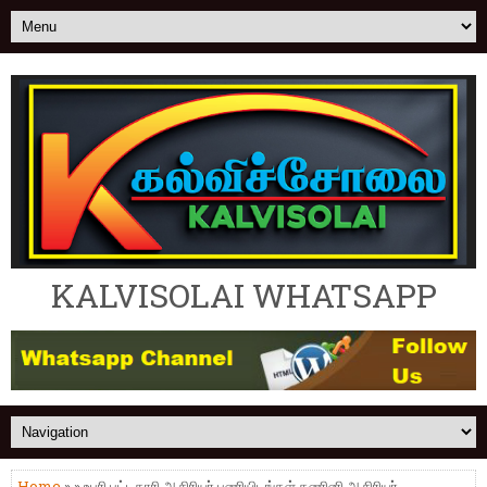
KALVISOLAI WHATSAPP
Home
» » உபரி பட்டதாரி ஆசிரியர் பணியிடங்கள் கணினி ஆசிரியர்