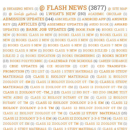
@ FLASH NEWS
(3877)
@ BREAKING NEWS
(1)
@ SITE MAP
1.WHAT'S NEW
(150)
@ செய்தி துளிகள்
(4)
(1)
ACADEMIC CIRCULAR
(1)
ADMISSION UPDATES
(144)
ANDROID APP
(5)
ANSWER
AHM RELATED
(1)
ARTICLES
(171)
KEY
(21)
ASSEMBLY UPDATES
(6)
AWARD
AUDIO BOOK
(1)
BANK JOB UPDATES
(29)
UPDATES
(8)
BOOK FAIR
(4)
BOOKS CLASS 1
NEW
(1)
BOOKS CLASS 10 NEW
(1)
BOOKS CLASS 11 NEW
(1)
BOOKS CLASS 12
NEW
(1)
BOOKS CLASS 2 NEW
(1)
BOOKS CLASS 3 NEW
(1)
BOOKS CLASS 4 NEW
(1)
BOOKS CLASS 5 NEW
(1)
BOOKS CLASS 6 NEW
(1)
BOOKS CLASS 7 NEW
(1)
BOOKS CLASS 8 NEW
(1)
BOOKS CLASS 9 NEW
(1)
BOOKS D.ELE.ED 1
(1)
BOOKS
BOOKS NCERT
D.ELE.ED 2
(1)
BOOKS EDUCATION
(2)
BOOKS ENGINEERING
(2)
(13)
CALENDAR FOR SCHOOLS
(6)
BOOKS POLYTECHNIC
(1)
CAREER GUIDANCE
CBSE UPDATES
(4)
CEO TRANSFER-
(1)
CCE REGISTER
(2)
CCRT
(1)
PROMOTION
(7)
CLASS 10 STUDY
CEO LIST
(1)
CLASS 1 STUDY MATERIALS
(1)
MATERIALS
(13)
CLASS 11 BIOLOGY MATERIALS
(3)
CLASS 11 BIOLOGY
CLASS 11 STUDY
ZOOLOGY OT -EM
(1)
CLASS 11 BIOLOGY ZOOLOGY OT -TM
(1)
MATERIALS
(9)
CLASS 11 ZOOLOGY OT -EM
(1)
CLASS 11 ZOOLOGY OT -TM
(1)
CLASS 11 ZOOLOGY OT -TM_2
(13)
CLASS 12 BIO BOT - BIO ZOO ONLINE TEST
WITH AUDIO
(1)
CLASS 12 BIOLOGY BOTANY OT EM
(1)
CLASS 12 BIOLOGY
CLASS 12 BIOLOGY ZOOLOGY 2-3-5 EM
(4)
CLASS 12
BOTANY OT TM
(2)
BIOLOGY ZOOLOGY 2-3-5 TM
(4)
CLASS 12 BIOLOGY ZOOLOGY OT EM
(1)
CLASS 12 STUDY MATERIALS
(15)
CLASS 12 BIOLOGY ZOOLOGY OT TM
(1)
CLASS 12 ZOOLOGY 2-3-5 EM
(4)
CLASS 12 ZOOLOGY 2-3-5 TM
(4)
CLASS 12
ZOOLOGY OT EM
(1)
CLASS 12 ZOOLOGY OT TM
(1)
CLASS 12 ZOOLOGY TM
(1)
CLASS 2 STUDY MATERIALS
(1)
CLASS 3 STUDY MATERIALS
(1)
CLASS 4 STUDY