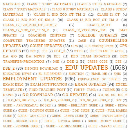
MATERIALS
(1)
CLASS 5 STUDY MATERIALS
(1)
CLASS 6 STUDY MATERIALS
(2)
CLASS 9 STUDY
CLASS 7 STUDY MATERIALS
(2)
CLASS 8 STUDY MATERIALS
(2)
MATERIALS
(3)
CLASS_11_BIO_ZOO_OT_TM_2
(12)
CLASS_11_OT
(4)
CLASS_12_BIO_BOT_OT_EM_2
(10)
CLASS_12_BIO_BOT_OT_TM_2
(10)
CLASS_12_BIO_ZOO_OT_TEM_2
(12)
CLASS_12_OT
(6)
CLASS_12_ZOO_OT_TEM_2
(13)
CLASS_12_ZOOLOGY_TM
(3)
CMAT
COLLEGE UPDATES
(25)
COACHING CENTRES
(7)
UPDATES
(1)
COUNSELLING
COMPUTER TEACHERS UPDATES
(11)
CoSE
(11)
UPDATES
(28)
COURT UPDATES
(28)
CPS
CPS
(5)
CPS Missing Credit
(1)
UPDATES
(27)
CSE_2
(55)
CTET
(3)
CRC
(1)
CSE
(2)
CUET EXAM UPDATES
(1)
D.A G.O
(5)
D.A NEWS
(8)
DEE
(11)
DEO EXAM UPDATES
(21)
DEO
TRANSFER-PROMOTION
(7)
DGE_2
(14)
DGE
(1)
DRESS_CODE
(1)
DSE
(1)
EDU UPDATES
(1568)
DSE_2
(85)
E-BOOKS DOWNLOAD
(1)
EDUCATION NEWS
(1)
EL SURRENDER
(1)
ELECTION
(2)
EMAIL ME
(1)
EMIS
(2)
EMPLOYMENT UPDATES
(506)
EQUIVALENCE OF DEGREE
(2)
EXAM UPDATES
(84)
EXAM ESLC
(8)
EXAM NOTIFICATION
(16)
EXCEL
TEMPLATE
(3)
FIND TEACHER POST
(10)
FORMS
(5)
G.K
FONTS -TAMIL
(1)
G.O DOWNLOAD
(28)
G.O UPDATES
(94)
NEWS
(17)
G.O_NO_001-100_2
(1)
G.O_NO_101-200_2
(2)
G.O_NO_201-300_2
(1)
G.O_NO_601-700_2
(1)
GPF
(2)
GUIDE - ARIVUKKADAL BOOKS
(1)
GUIDE - BRILLIANT GUIDE
(1)
GUIDE - DEIVA
GUIDE
(1)
GUIDE - DOLPHIN GUIDE
(1)
GUIDE - DON GUIDE
(1)
GUIDE - FULL MARKS
GUIDE
(1)
GUIDE - GEM GUIDE
(1)
GUIDE - JAMES GUIDE
(1)
GUIDE - JESVIN GUIDE
(1)
GUIDE - KONAR GUIDE
(1)
GUIDE - LOYOLA GUIDE
(1)
GUIDE - MERCY GUIDE
(1)
GUIDE - PENGUIN GUIDE
(1)
GUIDE - PREMIER GUIDE
(1)
GUIDE - SARAS GUIDE
(1)