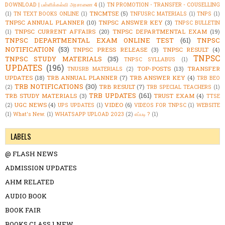
DOWNLOAD | பள்ளிக்கல்வி அரசாணை 4
(1)
TN PROMOTION - TRANSFER - COUSELLING
TNCMTSE
(5)
(1)
TN TEXT BOOKS ONLINE
(1)
TNFUSRC MATERIALS
(1)
TNPS
(1)
TNPSC ANNUAL PLANNER
(10)
TNPSC ANSWER KEY
(3)
TNPSC BULLETIN
TNPSC CURRENT AFFAIRS
(20)
TNPSC DEPARTMENTAL EXAM
(19)
(1)
TNPSC DEPARTMENTAL EXAM ONLINE TEST
(61)
TNPSC
NOTIFICATION
(53)
TNPSC PRESS RELEASE
(3)
TNPSC RESULT
(4)
TNPSC
TNPSC STUDY MATERIALS
(35)
TNPSC SYLLABUS
(1)
UPDATES
(196)
TOP-POSTS
(13)
TRANSFER
TNUSRB MATERIALS
(2)
UPDATES
(18)
TRB ANNUAL PLANNER
(7)
TRB ANSWER KEY
(4)
TRB BEO
TRB NOTIFICATIONS
(30)
TRB RESULT
(7)
(2)
TRB SPECIAL TEACHERS
(1)
TRB UPDATES
(161)
TRB STUDY MATERIALS
(3)
TRUST EXAM
(4)
TTSE
UGC NEWS
(4)
VIDEO
(6)
(2)
UPS UPDATES
(1)
VIDEOS FOR TNPSC
(1)
WEBSITE
(1)
What's New.
(1)
WHATSAPP UPLOAD 2023
(2)
எப்படி ?
(1)
LABELS
@ FLASH NEWS
ADMISSION UPDATES
AHM RELATED
AUDIO BOOK
BOOK FAIR
BOOKS CLASS 1 NEW