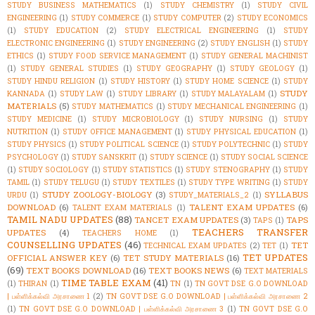
STUDY BUSINESS MATHEMATICS
(1)
STUDY CHEMISTRY
(1)
STUDY CIVIL
ENGINEERING
(1)
STUDY COMMERCE
(1)
STUDY COMPUTER
(2)
STUDY ECONOMICS
(1)
STUDY EDUCATION
(2)
STUDY ELECTRICAL ENGINEERING
(1)
STUDY
ELECTRONIC ENGINEERING
(1)
STUDY ENGINEERING
(2)
STUDY ENGLISH
(1)
STUDY
ETHICS
(1)
STUDY FOOD SERVICE MANAGEMENT
(1)
STUDY GENERAL MACHINIST
(1)
STUDY GENERAL STUDIES
(1)
STUDY GEOGRAPHY
(1)
STUDY GEOLOGY
(1)
STUDY HINDU RELIGION
(1)
STUDY HISTORY
(1)
STUDY HOME SCIENCE
(1)
STUDY
STUDY
KANNADA
(1)
STUDY LAW
(1)
STUDY LIBRARY
(1)
STUDY MALAYALAM
(1)
MATERIALS
(5)
STUDY MATHEMATICS
(1)
STUDY MECHANICAL ENGINEERING
(1)
STUDY MEDICINE
(1)
STUDY MICROBIOLOGY
(1)
STUDY NURSING
(1)
STUDY
NUTRITION
(1)
STUDY OFFICE MANAGEMENT
(1)
STUDY PHYSICAL EDUCATION
(1)
STUDY PHYSICS
(1)
STUDY POLITICAL SCIENCE
(1)
STUDY POLYTECHNIC
(1)
STUDY
PSYCHOLOGY
(1)
STUDY SANSKRIT
(1)
STUDY SCIENCE
(1)
STUDY SOCIAL SCIENCE
(1)
STUDY SOCIOLOGY
(1)
STUDY STATISTICS
(1)
STUDY STENOGRAPHY
(1)
STUDY
TAMIL
(1)
STUDY TELUGU
(1)
STUDY TEXTILES
(1)
STUDY TYPE WRITING
(1)
STUDY
STUDY ZOOLOGY-BIOLOGY
(3)
SYLLABUS
URDU
(1)
STUDY_MATERIALS_2
(1)
DOWNLOAD
(6)
TALENT EXAM UPDATES
(6)
TALENT EXAM MATERIALS
(1)
TAMIL NADU UPDATES
(88)
TANCET EXAM UPDATES
(3)
TAPS
TAPS
(1)
TEACHERS TRANSFER
UPDATES
(4)
TEACHERS HOME
(1)
COUNSELLING UPDATES
(46)
TET
TECHNICAL EXAM UPDATES
(2)
TET
(1)
TET UPDATES
OFFICIAL ANSWER KEY
(6)
TET STUDY MATERIALS
(16)
(69)
TEXT BOOKS DOWNLOAD
(16)
TEXT BOOKS NEWS
(6)
TEXT MATERIALS
TIME TABLE EXAM
(41)
(1)
THIRAN
(1)
TN
(1)
TN GOVT DSE G.O DOWNLOAD
| பள்ளிக்கல்வி அரசாணை 1
(2)
TN GOVT DSE G.O DOWNLOAD | பள்ளிக்கல்வி அரசாணை 2
(1)
TN GOVT DSE G.O DOWNLOAD | பள்ளிக்கல்வி அரசாணை 3
(1)
TN GOVT DSE G.O