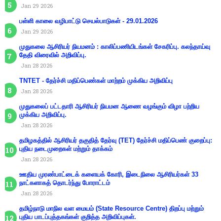
Jan 29 2026
பள்ளி காலை வழிபாட்டு செயல்பாடுகள் - 29.01.2026
Jan 29 2026
முதுகலை ஆசிரியர் நியமனம் : காலிப்பணியிடங்கள் சேகரிப்பு. கலந்தாய்வு
தேதி விரைவில் அறிவிப்பு.
Jan 28 2026
TNTET - தேர்ச்சி மதிப்பெண்கள் மாற்றம் முக்கிய அறிவிப்பு
Jan 28 2026
முதுகலைப் பட்டதாரி ஆசிரியர் நியமன ஆணை வழங்கும் விழா பற்றிய
முக்கிய அறிவிப்பு.
Jan 28 2026
தமிழகத்தில் ஆசிரியர் தகுதித் தேர்வு (TET) தேர்ச்சி மதிப்பெண் குறைப்பு:
புதிய நடைமுறைகள் மற்றும் தாக்கம்
Jan 28 2026
ஊதிய முரண்பாட்டைக் களையக் கோரி, இடைநிலை ஆசிரியர்கள் 33
நாட்களாகத் தொடர்ந்து போராட்டம்
Jan 28 2026
தமிழ்நாடு மாநில வள மையம் (State Resource Centre) திறப்பு மற்றும்
புதிய பாடப்புத்தகங்கள் குறித்த அறிவிப்புகள்.