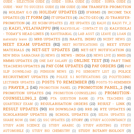
GUIDE - SELECTION GUIDE
(1)
GUIDE - SURA GUIDE
(1)
GUIDE - SURYA GUIDE
(1)
HM TRANSFER-PROMOTION
GUIDE - WAY TO SUCCESS GUIDE
(1)
HM GUIDE
(1)
HOLIDAY UPDATES
(23)
(6)
HOLIDAY G.O
(5)
IFHRMS
(3)
INCOME TAX
IT FORM
(26)
UPDATES
(3)
IT UPDATES
(4)
JACTO GEO
(4)
JD TRANSFER-
PROMOTION
(4)
JEE NCHM UPDATES
(1)
JEE UPDATES
(2)
KALVI
(1)
KALVI TV_2
KALVI_VELAIVAIPPU
(89)
KALVISOLAI
(2)
KALVISOLAI - CONTACT US
(1)
- TODAY'S HEAD LINES
(3)
KAVITHAIKAL
(1)
LAB ASST
(2)
LEAVE
(1)
LOAN
(1)
MRB UPDATES
(13)
NAATIL INDRU
(3)
maternity leave
(1)
NCERT NEWS
(2)
NEET EXAM UPDATES
(82)
NEET STUDY
NEET NOTIFICATIONS
(1)
NET-SET UPDATES
(28)
MATERIALS
(9)
NET-SET NOTIFICATION
(11)
NEWS - INDIA
(13)
NHIS
(3)
NEW INDIA SAMACHAR
(1)
NEWS
(1)
NEWS LIVE
(1)
ONLINE TEST
(53)
NMMS UPDATES
(3)
PART TIME
ONE DAY SALARY
(1)
PAY COM UPDATES
(32)
PAY ORDERS
(28)
TEACHERS UPDATES
(6)
PAY
POLICE
SLIP DOWNLOAD
(1)
PENSION NEWS
(2)
PG SENIORITY LIST
(1)
RECRUITMENT UPDATES
(9)
POLICE S.I NOTIFICATIONS
(2)
POLYTECHNIC
POSTS TO REMEMBER
(55)
LECTURER UPDATES
(2)
POSTS-TO-REMEMBER
PRAYER_2
(141)
PROMOTION PANEL_2
(94)
(1)
PROMOTION PANEL
(2)
PROMOTION-
PROMOTION UPDATES
(16)
PROMOTION-COUNSELLING
(1)
COUNSELLING_2
(138)
PTA QUESTION BANK
(1)
PTA TEACHERS
(2)
REGULARISATION ORDERS
(22)
RESULT - LINK
(5)
QUARTERLY EXAM
(1)
RESULT UPDATES
(90)
RH DOWNLOAD
(10)
RRB
(4)
RTE UPDATES
(4)
SCHOLARSHIP UPDATES
(6)
SCHOOL UPDATES
(13)
SELVA UPDATES
(1)
STORY
(8)
SHARE NOW
(1)
SMC
(2)
SSC UPDATES
(2)
STUDY ACCOUNTANCY
(1)
STUDY AGRI SCIENCE
(1)
STUDY ARABIC
(1)
STUDY AUDITING
(1)
STUDY
STUDY BOTANY-BIOLOGY
(3)
AUTOMOBILE
(1)
STUDY BIO CHEMISTRY
(1)