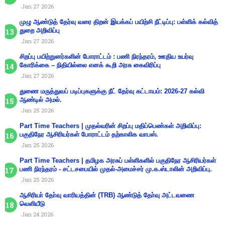
Jan 27 2026
முழு ஆண்டுத் தேர்வு வரை திறன் இயக்கப் பயிற்சி நீட்டிப்பு: பள்ளிக் கல்வித்
துறை அறிவிப்பு
Jan 27 2026
சிறப்பு பயிற்றுனர்களின் போராட்டம் : பணி நிரந்தரம், ஊதிய உயர்வு
கோரிக்கை – நிதியில்லை எனக் கூறி அரசு கைவிரிப்பு
Jan 27 2026
துணை மருத்துவப் படிப்புகளுக்கு நீட் தேர்வு கட்டாயம்: 2026-27 கல்வி
ஆண்டில் அமல்.
Jan 25 2026
Part Time Teachers | முதல்வரின் சிறப்பு மதிப்பெண்கள் அறிவிப்பு:
பகுதிநேர ஆசிரியர்கள் போராட்டம் தற்காலிக வாபஸ்.
Jan 25 2026
Part Time Teachers | தமிழக அரசுப் பள்ளிகளில் பகுதிநேர ஆசிரியர்கள்
பணி நிரந்தரம் - சட்டசபையில் முதல்-அமைச்சர் மு.க.ஸ்டாலின் அறிவிப்பு.
Jan 25 2026
ஆசிரியா் தோ்வு வாரியத்தின் (TRB) ஆண்டுத் தோ்வு அட்டவணை
வெளியீடு
Jan 24 2026