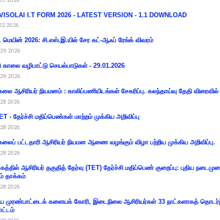
VISOLAI I.T FORM 2026 - LATEST VERSION - 1.1 DOWNLOAD
02 2026
 மெயின் 2026: சி.எஸ்.இ.யில் சேர கட்-ஆஃப் ரேங்க் விவரம்
29 2026
ி காலை வழிபாட்டு செயல்பாடுகள் - 29.01.2026
29 2026
கலை ஆசிரியர் நியமனம் : காலிப்பணியிடங்கள் சேகரிப்பு. கலந்தாய்வு தேதி விரைவில் அ
28 2026
T - தேர்ச்சி மதிப்பெண்கள் மாற்றம் முக்கிய அறிவிப்பு
28 2026
கலைப் பட்டதாரி ஆசிரியர் நியமன ஆணை வழங்கும் விழா பற்றிய முக்கிய அறிவிப்பு.
28 2026
கத்தில் ஆசிரியர் தகுதித் தேர்வு (TET) தேர்ச்சி மதிப்பெண் குறைப்பு: புதிய நடைமு
ம் தாக்கம்
28 2026
 முரண்பாட்டைக் களையக் கோரி, இடைநிலை ஆசிரியர்கள் 33 நாட்களாகத் தொடர்ந
ட்டம்