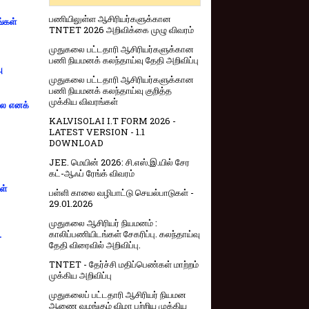
பணியிலுள்ள ஆசிரியர்களுக்கான
ங்கள்
TNTET 2026 அறிவிக்கை முழு விவரம்
முதுகலை பட்டதாரி ஆசிரியர்களுக்கான
பணி நியமனக் கலந்தாய்வு தேதி அறிவிப்பு
ு
முதுகலை பட்டதாரி ஆசிரியர்களுக்கான
பணி நியமனக் கலந்தாய்வு குறித்த
முக்கிய விவரங்கள்
்லை எனக்
KALVISOLAI I.T FORM 2026 -
LATEST VERSION - 1.1
DOWNLOAD
JEE. மெயின் 2026: சி.எஸ்.இ.யில் சேர
கட்-ஆஃப் ரேங்க் விவரம்
ள்
பள்ளி காலை வழிபாட்டு செயல்பாடுகள் -
29.01.2026
முதுகலை ஆசிரியர் நியமனம் :
காலிப்பணியிடங்கள் சேகரிப்பு. கலந்தாய்வு
-
தேதி விரைவில் அறிவிப்பு.
TNTET - தேர்ச்சி மதிப்பெண்கள் மாற்றம்
முக்கிய அறிவிப்பு
முதுகலைப் பட்டதாரி ஆசிரியர் நியமன
ஆணை வழங்கும் விழா பற்றிய முக்கிய