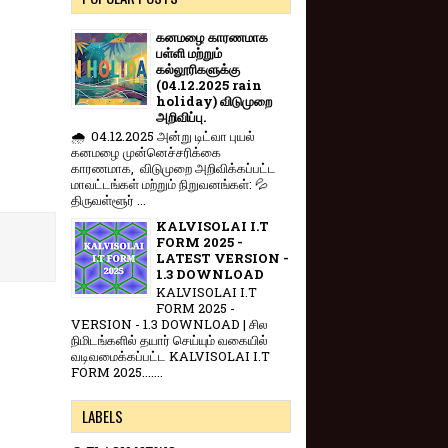
கனமழை காரணமாக
பள்ளி மற்றும்
கல்லூரிகளுக்கு
(04.12.2025 rain
holiday) விடுமுறை
அறிவிப்பு.
🌧️ 04.12.2025 அன்று டிட்வா புயல்
கனமழை முன்னெச்சரிக்கை
காரணமாக, விடுமுறை அறிவிக்கப்பட்ட
மாவட்டங்கள் மற்றும் நிறுவனங்கள்: 💦
திருவள்ளூர் ...
KALVISOLAI I.T
FORM 2025 -
LATEST VERSION -
1.3 DOWNLOAD
KALVISOLAI I.T
FORM 2025 -
VERSION - 1.3 DOWNLOAD | சில
நிமிடங்களில் தயார் செய்யும் வகையில்
வடிவமைக்கப்பட்ட KALVISOLAI I.T
FORM 2025.......
LABELS