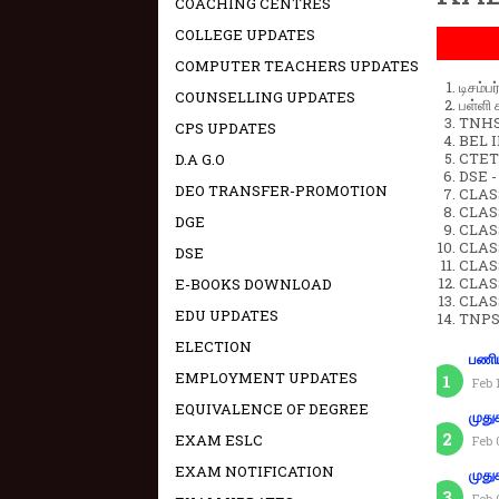
COACHING CENTRES
COLLEGE UPDATES
COMPUTER TEACHERS UPDATES
டிசம்ப
COUNSELLING UPDATES
பள்ளி 
TNHSP
CPS UPDATES
BEL IN
CTET 
D.A G.O
DSE -
DEO TRANSFER-PROMOTION
CLAS
CLASS
DGE
CLASS
CLAS
DSE
CLAS
CLAS
E-BOOKS DOWNLOAD
CLAS
EDU UPDATES
TNPS
ELECTION
பணிய
EMPLOYMENT UPDATES
Feb 
EQUIVALENCE OF DEGREE
முது
EXAM ESLC
Feb 
EXAM NOTIFICATION
முது
Feb 