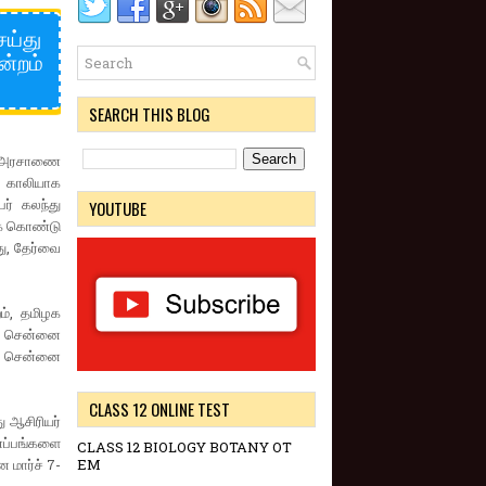
ெய்து
ன்றம்
SEARCH THIS BLOG
்ட அரசாணை
ல் காலியாக
ர் கலந்து
YOUTUBE
ுக் கொண்டு
து, தேர்வை
ம், தமிழக
்த சென்னை
ு, சென்னை
CLASS 12 ONLINE TEST
ு ஆசிரியர்
ணப்பங்களை
CLASS 12 BIOLOGY BOTANY OT
 மார்ச் 7-
EM