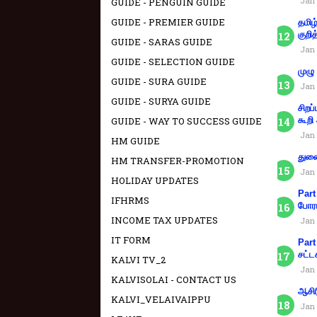
Jan 
GUIDE - PENGUIN GUIDE
GUIDE - PREMIER GUIDE
தமிழ
குறித
GUIDE - SARAS GUIDE
Jan 
GUIDE - SELECTION GUIDE
முழு
GUIDE - SURA GUIDE
Jan 
GUIDE - SURYA GUIDE
சிறப
GUIDE - WAY TO SUCCESS GUIDE
கூறி
Jan 
HM GUIDE
துணை
HM TRANSFER-PROMOTION
Jan 
HOLIDAY UPDATES
Part
IFHRMS
போரா
INCOME TAX UPDATES
Jan 
IT FORM
Part
சட்ட
KALVI TV_2
Jan 
KALVISOLAI - CONTACT US
ஆசிர
KALVI_VELAIVAIPPU
Jan 