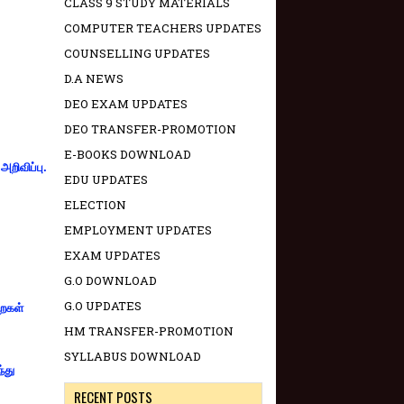
CLASS 9 STUDY MATERIALS
COMPUTER TEACHERS UPDATES
COUNSELLING UPDATES
D.A NEWS
DEO EXAM UPDATES
DEO TRANSFER-PROMOTION
E-BOOKS DOWNLOAD
றிவிப்பு.
EDU UPDATES
ELECTION
EMPLOYMENT UPDATES
EXAM UPDATES
G.O DOWNLOAD
G.O UPDATES
றைகள்
HM TRANSFER-PROMOTION
SYLLABUS DOWNLOAD
்து
RECENT POSTS