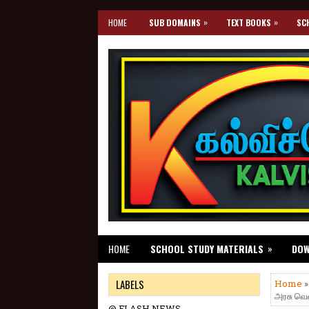
»
»
HOME
SUB DOMAINS
TEXT BOOKS
SC
»
HOME
SCHOOL STUDY MATERIALS
DO
LABELS
Home
அரசு வெள
@ FLASH NEWS