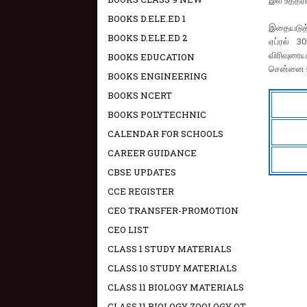
இல் உத்தரவ
BOOKS D.ELE.ED 1
இதையடுத்த
BOOKS D.ELE.ED 2
ஏப்ரல் 3
விரிவுரை
BOOKS EDUCATION
சென்னை உய
BOOKS ENGINEERING
BOOKS NCERT
BOOKS POLYTECHNIC
CALENDAR FOR SCHOOLS
CAREER GUIDANCE
CBSE UPDATES
CCE REGISTER
CEO TRANSFER-PROMOTION
CEO LIST
CLASS 1 STUDY MATERIALS
CLASS 10 STUDY MATERIALS
CLASS 11 BIOLOGY MATERIALS
CLASS 11 BIOLOGY ZOOLOGY OT -