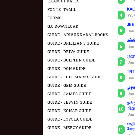
EXAM UPDATES
FONTS -TAMIL
KAL
Feb 
FORMS
JEE.
G.O DOWNLOAD
Jan 
GUIDE - ARIVUKKADAL BOOKS
பள்ள
GUIDE - BRILLIANT GUIDE
Jan 
GUIDE - DEIVA GUIDE
முது
GUIDE - DOLPHIN GUIDE
Jan 
GUIDE - DON GUIDE
TNTE
GUIDE - FULL MARKS GUIDE
Jan 
GUIDE - GEM GUIDE
முது
GUIDE - JAMES GUIDE
Jan 
GUIDE - JESVIN GUIDE
தமிழ
மற்று
GUIDE - KONAR GUIDE
Jan 
GUIDE - LOYOLA GUIDE
ஊதிய
GUIDE - MERCY GUIDE
போரா