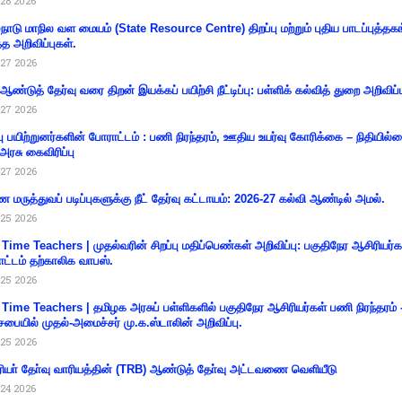
28 2026
்நாடு மாநில வள மையம் (State Resource Centre) திறப்பு மற்றும் புதிய பாடப்புத்தக
்த அறிவிப்புகள்.
27 2026
 ஆண்டுத் தேர்வு வரை திறன் இயக்கப் பயிற்சி நீட்டிப்பு: பள்ளிக் கல்வித் துறை அறிவிப்ப
27 2026
்பு பயிற்றுனர்களின் போராட்டம் : பணி நிரந்தரம், ஊதிய உயர்வு கோரிக்கை – நிதியில
 அரசு கைவிரிப்பு
27 2026
 மருத்துவப் படிப்புகளுக்கு நீட் தேர்வு கட்டாயம்: 2026-27 கல்வி ஆண்டில் அமல்.
25 2026
 Time Teachers | முதல்வரின் சிறப்பு மதிப்பெண்கள் அறிவிப்பு: பகுதிநேர ஆசிரியர்க
ட்டம் தற்காலிக வாபஸ்.
25 2026
 Time Teachers | தமிழக அரசுப் பள்ளிகளில் பகுதிநேர ஆசிரியர்கள் பணி நிரந்தரம் 
சபையில் முதல்-அமைச்சர் மு.க.ஸ்டாலின் அறிவிப்பு.
25 2026
ியா் தோ்வு வாரியத்தின் (TRB) ஆண்டுத் தோ்வு அட்டவணை வெளியீடு
24 2026