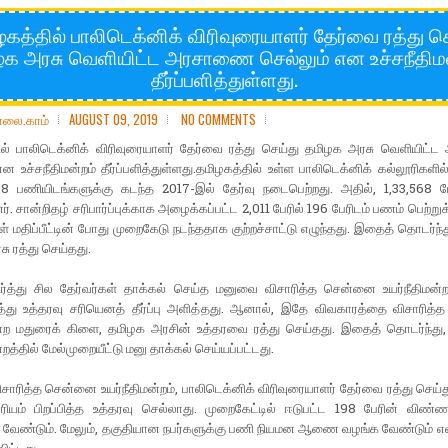
கத்தில் பாலிடெக்னிக் விரிவுரையாளர் தேர்வை ரத்து ச
க அரசு வெளியிட்ட அரசாணை செல்லும் என உச்சநீதிம
தீர்ப்பளித்துள்ளது.
ோலை.காம்
AUGUST 09, 2019
NO COMMENTS
ில் பாலிடெக்னிக் விரிவுரையாளர் தேர்வை ரத்து செய்து தமிழக அரசு வெளியிட
என உச்சநீதிமன்றம் தீர்ப்பளித்துள்ளது.தமிழகத்தில் உள்ள பாலிடெக்னிக் கல்லூரிகளி
58 பணியிடங்களுக்கு கடந்த 2017-இல் தேர்வு நடைபெற்றது. அதில், 1,33,568 பே
 சான்றிதழ் சரிபார்ப்புக்காக அழைக்கப்பட்ட 2,011 பேரில் 196 பேரிடம் பணம் பெற்ற
் மதிப்பீட்டின் போது முறைகேடு நடந்ததாக குற்றச்சாட்டு எழுந்தது. இதைத் தொடர்ந்
ு ரத்து செய்தது.
்த்து சில தேர்வர்கள் தாக்கல் செய்த மனுவை விசாரித்த சென்னை உயர்நீதிமன்ற
த்து உத்தரவு சரியெனத் தீர்ப்பு அளித்தது. ஆனால், இதே விவகாரத்தை விசாரித
மன்ற மதுரைக் கிளை, தமிழக அரசின் உத்தரவை ரத்து செய்தது. இதைத் தொடர்ந்த
்றத்தில் மேல்முறையீட்டு மனு தாக்கல் செய்யப்பட்டது.
ாரித்த சென்னை உயர்நீதிமன்றம், பாலிடெக்னிக் விரிவுரையாளர் தேர்வை ரத்து செய்த
ாரியம் பிறப்பித்த உத்தரவு செல்லாது. முறைகேட்டில் ஈடுபட்ட 198 பேரின் விண்
க வேண்டும். மேலும், தகுதியான நபர்களுக்கு பணி நியமன ஆணை வழங்க வேண்டும் என