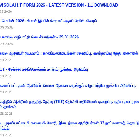
VISOLAI I.T FORM 2026 - LATEST VERSION - 1.1 DOWNLOAD
02 2026
 மெயின் 2026: சி.எஸ்.இ.யில் சேர கட்-ஆஃப் ரேங்க் விவரம்
29 2026
ி காலை வழிபாட்டு செயல்பாடுகள் - 29.01.2026
29 2026
கலை ஆசிரியர் நியமனம் : காலிப்பணியிடங்கள் சேகரிப்பு. கலந்தாய்வு தேதி விரைவில் அ
28 2026
T - தேர்ச்சி மதிப்பெண்கள் மாற்றம் முக்கிய அறிவிப்பு
28 2026
கலைப் பட்டதாரி ஆசிரியர் நியமன ஆணை வழங்கும் விழா பற்றிய முக்கிய அறிவிப்பு.
28 2026
கத்தில் ஆசிரியர் தகுதித் தேர்வு (TET) தேர்ச்சி மதிப்பெண் குறைப்பு: புதிய நடைமு
ம் தாக்கம்
28 2026
 முரண்பாட்டைக் களையக் கோரி, இடைநிலை ஆசிரியர்கள் 33 நாட்களாகத் தொடர்ந
ட்டம்
28 2026