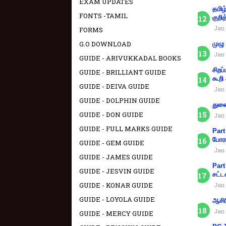
EXAM UPDATES
தமிழ
FONTS -TAMIL
குறித
Jan 
FORMS
G.O DOWNLOAD
முழு
Jan 
GUIDE - ARIVUKKADAL BOOKS
சிறப
GUIDE - BRILLIANT GUIDE
கூறி
GUIDE - DEIVA GUIDE
Jan 
GUIDE - DOLPHIN GUIDE
துணை
GUIDE - DON GUIDE
Jan 
GUIDE - FULL MARKS GUIDE
Part
போரா
GUIDE - GEM GUIDE
Jan 
GUIDE - JAMES GUIDE
Part
GUIDE - JESVIN GUIDE
சட்ட
GUIDE - KONAR GUIDE
Jan 
GUIDE - LOYOLA GUIDE
ஆசிர
Jan 
GUIDE - MERCY GUIDE