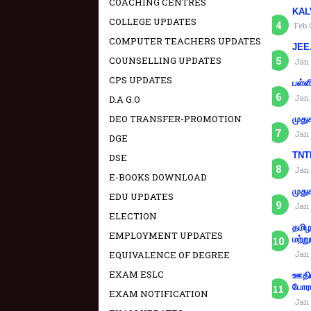
COACHING CENTRES
KAL
COLLEGE UPDATES
Feb 
COMPUTER TEACHERS UPDATES
JEE.
COUNSELLING UPDATES
Jan 
CPS UPDATES
பள்ள
Jan 
D.A G.O
DEO TRANSFER-PROMOTION
முது
Jan 
DGE
TNTE
DSE
Jan 
E-BOOKS DOWNLOAD
முது
EDU UPDATES
Jan 
ELECTION
தமிழ
EMPLOYMENT UPDATES
மற்று
EQUIVALENCE OF DEGREE
Jan 
EXAM ESLC
ஊதிய
போரா
EXAM NOTIFICATION
Jan 