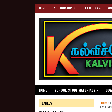
»
»
HOME
SUB DOMAINS
TEXT BOOKS
SC
»
HOME
SCHOOL STUDY MATERIALS
DO
LABELS
Home
»
ACADEM
@ FLASH NEWS