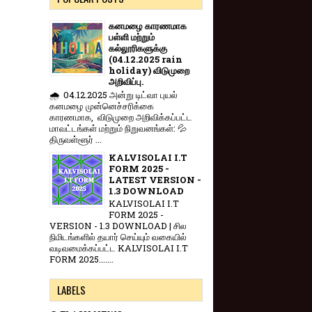
கனமழை காரணமாக
பள்ளி மற்றும்
கல்லூரிகளுக்கு
(04.12.2025 rain
holiday) விடுமுறை
அறிவிப்பு.
🌧️ 04.12.2025 அன்று டிட்வா புயல்
கனமழை முன்னெச்சரிக்கை
காரணமாக, விடுமுறை அறிவிக்கப்பட்ட
மாவட்டங்கள் மற்றும் நிறுவனங்கள்: 💦
திருவள்ளூர் ...
KALVISOLAI I.T
FORM 2025 -
LATEST VERSION -
1.3 DOWNLOAD
KALVISOLAI I.T
FORM 2025 -
VERSION - 1.3 DOWNLOAD | சில
நிமிடங்களில் தயார் செய்யும் வகையில்
வடிவமைக்கப்பட்ட KALVISOLAI I.T
FORM 2025.......
LABELS