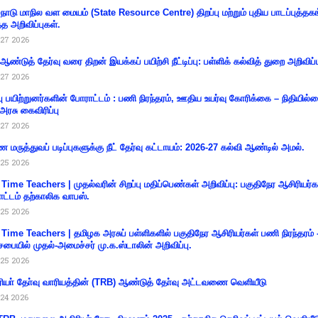
்நாடு மாநில வள மையம் (State Resource Centre) திறப்பு மற்றும் புதிய பாடப்புத்தக
்த அறிவிப்புகள்.
27 2026
 ஆண்டுத் தேர்வு வரை திறன் இயக்கப் பயிற்சி நீட்டிப்பு: பள்ளிக் கல்வித் துறை அறிவிப்ப
27 2026
்பு பயிற்றுனர்களின் போராட்டம் : பணி நிரந்தரம், ஊதிய உயர்வு கோரிக்கை – நிதியில
 அரசு கைவிரிப்பு
27 2026
 மருத்துவப் படிப்புகளுக்கு நீட் தேர்வு கட்டாயம்: 2026-27 கல்வி ஆண்டில் அமல்.
25 2026
 Time Teachers | முதல்வரின் சிறப்பு மதிப்பெண்கள் அறிவிப்பு: பகுதிநேர ஆசிரியர்க
ட்டம் தற்காலிக வாபஸ்.
25 2026
 Time Teachers | தமிழக அரசுப் பள்ளிகளில் பகுதிநேர ஆசிரியர்கள் பணி நிரந்தரம் 
சபையில் முதல்-அமைச்சர் மு.க.ஸ்டாலின் அறிவிப்பு.
25 2026
ியா் தோ்வு வாரியத்தின் (TRB) ஆண்டுத் தோ்வு அட்டவணை வெளியீடு
24 2026