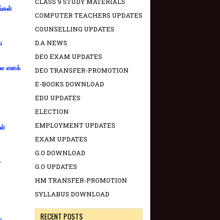
CLASS 9 STUDY MATERIALS
ங்கள்
COMPUTER TEACHERS UPDATES
COUNSELLING UPDATES
D.A NEWS
ு
DEO EXAM UPDATES
்லை எனக்
DEO TRANSFER-PROMOTION
E-BOOKS DOWNLOAD
EDU UPDATES
ELECTION
EMPLOYMENT UPDATES
ள்
EXAM UPDATES
G.O DOWNLOAD
-
G.O UPDATES
HM TRANSFER-PROMOTION
SYLLABUS DOWNLOAD
RECENT POSTS