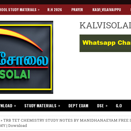
»
HOOL STUDY MATERIALS
R.H 2026
PRAYER
KALVI_VELAIVAIPPU
KALVISOLA
»
»
»
WNLOAD
STUDY MATERIALS
DEPT EXAM
DSE
G.O
 » TRB TET CHEMISTRY STUDY NOTES BY MANIDHANAEYAM FREE 
Y | Download