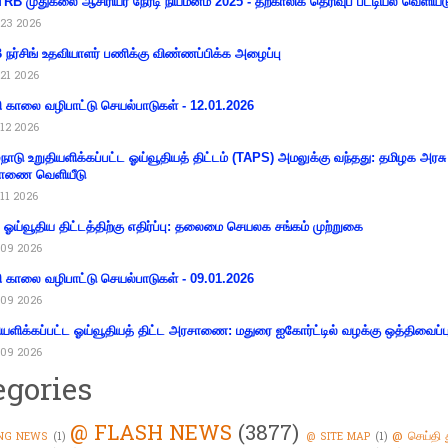
RB முதுகலை ஆசிரியர் நேரடி நியமனம் 2025 - தற்காலிக தெரிவுப் பட்டியல் வெளியீட
23 2026
நர்சிங் உதவியாளர் பணிக்கு விண்ணப்பிக்க அழைப்பு
21 2026
ி காலை வழிபாட்டு செயல்பாடுகள் - 12.01.2026
12 2026
்நாடு உறுதியளிக்கப்பட்ட ஓய்வூதியத் திட்டம் (TAPS) அமலுக்கு வந்தது: தமிழக அரசு
ாணை வெளியீடு
11 2026
ய ஓய்வூதிய திட்டத்திற்கு எதிர்ப்பு: தலைமை செயலக சங்கம் முற்றுகை
09 2026
ி காலை வழிபாட்டு செயல்பாடுகள் - 09.01.2026
09 2026
ியளிக்கப்பட்ட ஓய்வூதியத் திட்ட அரசாணை: மதுரை ஐகோர்ட்டில் வழக்கு ஒத்திவைப்ப
09 2026
egories
@ FLASH NEWS
(3877)
@ செய்தி 
NG NEWS
(1)
@ SITE MAP
(1)