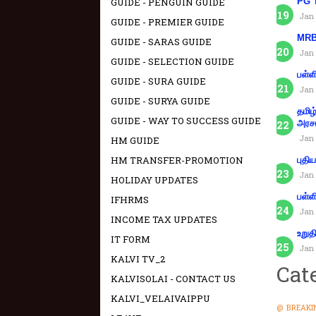
GUIDE - PENGUIN GUIDE
PG T
Jan 
GUIDE - PREMIER GUIDE
MRB 
GUIDE - SARAS GUIDE
Jan 
GUIDE - SELECTION GUIDE
பள்ள
GUIDE - SURA GUIDE
Jan 
GUIDE - SURYA GUIDE
தமிழ
GUIDE - WAY TO SUCCESS GUIDE
அரச
Jan 
HM GUIDE
HM TRANSFER-PROMOTION
புதி
Jan 
HOLIDAY UPDATES
பள்ள
IFHRMS
Jan 
INCOME TAX UPDATES
உறுத
IT FORM
Jan 
KALVI TV_2
Cat
KALVISOLAI - CONTACT US
KALVI_VELAIVAIPPU
@ BREAKI