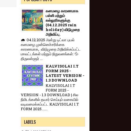
கனமழை காரணமாக
பள்ளி மற்றும்
கல்லூரிகளுக்கு
(04.12.2025 rain
holiday) விடுமுறை
அறிவிப்பு.
🌧️ 04.12.2025 அன்று டிட்வா புயல்
கனமழை முன்னெச்சரிக்கை
காரணமாக, விடுமுறை அறிவிக்கப்பட்ட
மாவட்டங்கள் மற்றும் நிறுவனங்கள்: 💦
திருவள்ளூர் ...
KALVISOLAI I.T
FORM 2025 -
LATEST VERSION -
1.3 DOWNLOAD
KALVISOLAI I.T
FORM 2025 -
VERSION - 1.3 DOWNLOAD | சில
நிமிடங்களில் தயார் செய்யும் வகையில்
வடிவமைக்கப்பட்ட KALVISOLAI I.T
FORM 2025.......
LABELS