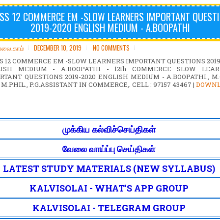
SS 12 COMMERCE EM -SLOW LEARNERS IMPORTANT QUEST
2019-2020 ENGLISH MEDIUM - A.BOOPATHI
ோலை.காம்
DECEMBER 10, 2019
NO COMMENTS
S 12 COMMERCE EM -SLOW LEARNERS IMPORTANT QUESTIONS 2019
LISH MEDIUM - A.BOOPATHI - 12th COMMERCE SLOW LEAR
RTANT QUESTIONS 2019-2020 ENGLISH MEDIUM - A.BOOPATHI., M.
, M.PHIL., P.G.ASSISTANT IN COMMERCE,. CELL : 97157 43467 |
DOWN
முக்கிய கல்விச்செய்திகள்
வேலை வாய்ப்பு செய்திகள்
LATEST STUDY MATERIALS (NEW SYLLABUS)
KALVISOLAI - WHAT'S APP GROUP
KALVISOLAI - TELEGRAM GROUP