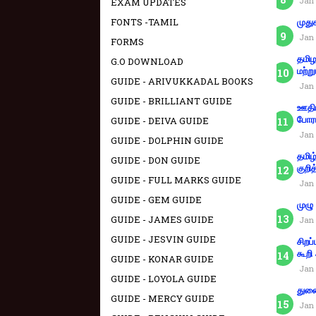
Jan 
EXAM UPDATES
FONTS -TAMIL
முது
Jan 
FORMS
தமிழ
G.O DOWNLOAD
மற்று
GUIDE - ARIVUKKADAL BOOKS
Jan 
GUIDE - BRILLIANT GUIDE
ஊதிய
GUIDE - DEIVA GUIDE
போரா
Jan 
GUIDE - DOLPHIN GUIDE
தமிழ
GUIDE - DON GUIDE
குறித
GUIDE - FULL MARKS GUIDE
Jan 
GUIDE - GEM GUIDE
முழு
GUIDE - JAMES GUIDE
Jan 
GUIDE - JESVIN GUIDE
சிறப
கூறி
GUIDE - KONAR GUIDE
Jan 
GUIDE - LOYOLA GUIDE
துணை
GUIDE - MERCY GUIDE
Jan 