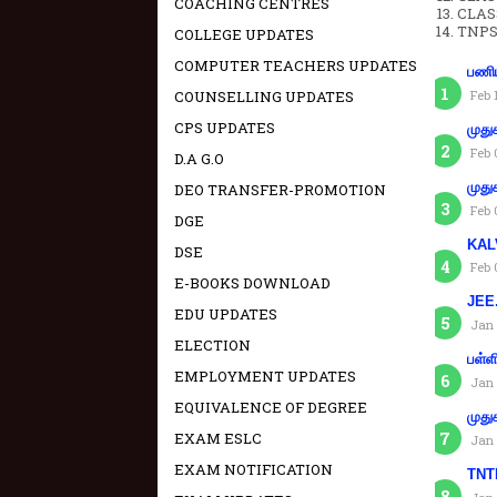
COACHING CENTRES
CLAS
TNPS
COLLEGE UPDATES
COMPUTER TEACHERS UPDATES
பணிய
COUNSELLING UPDATES
Feb 
CPS UPDATES
முது
Feb 
D.A G.O
முது
DEO TRANSFER-PROMOTION
Feb 
DGE
KAL
DSE
Feb 
E-BOOKS DOWNLOAD
JEE.
EDU UPDATES
Jan 
ELECTION
பள்ள
EMPLOYMENT UPDATES
Jan 
EQUIVALENCE OF DEGREE
முது
EXAM ESLC
Jan 
EXAM NOTIFICATION
TNTE