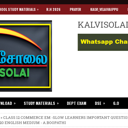
»
HOOL STUDY MATERIALS
R.H 2026
PRAYER
KALVI_VELAIVAIPPU
KALVISOLA
»
»
»
WNLOAD
STUDY MATERIALS
DEPT EXAM
DSE
G.O
 » CLASS 12 COMMERCE EM -SLOW LEARNERS IMPORTANT QUESTI
020 ENGLISH MEDIUM - A.BOOPATHI