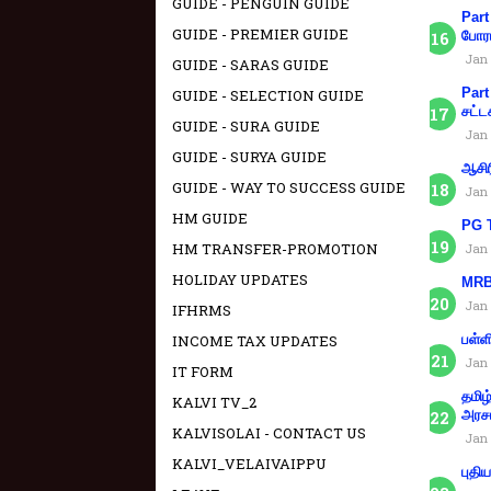
GUIDE - PENGUIN GUIDE
Part
GUIDE - PREMIER GUIDE
போரா
Jan 
GUIDE - SARAS GUIDE
Part
GUIDE - SELECTION GUIDE
சட்ட
GUIDE - SURA GUIDE
Jan 
GUIDE - SURYA GUIDE
ஆசிர
GUIDE - WAY TO SUCCESS GUIDE
Jan 
HM GUIDE
PG T
HM TRANSFER-PROMOTION
Jan 
HOLIDAY UPDATES
MRB 
Jan 
IFHRMS
INCOME TAX UPDATES
பள்ள
Jan 
IT FORM
தமிழ
KALVI TV_2
அரச
KALVISOLAI - CONTACT US
Jan 
KALVI_VELAIVAIPPU
புதி