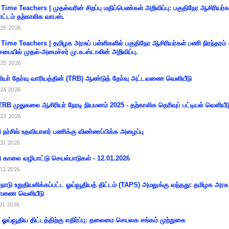
 Time Teachers | முதல்வரின் சிறப்பு மதிப்பெண்கள் அறிவிப்பு: பகுதிநேர ஆசிரியர்க
ட்டம் தற்காலிக வாபஸ்.
25 2026
 Time Teachers | தமிழக அரசுப் பள்ளிகளில் பகுதிநேர ஆசிரியர்கள் பணி நிரந்தரம் 
சபையில் முதல்-அமைச்சர் மு.க.ஸ்டாலின் அறிவிப்பு.
25 2026
ியா் தோ்வு வாரியத்தின் (TRB) ஆண்டுத் தோ்வு அட்டவணை வெளியீடு
24 2026
RB முதுகலை ஆசிரியர் நேரடி நியமனம் 2025 - தற்காலிக தெரிவுப் பட்டியல் வெளியீட
23 2026
நர்சிங் உதவியாளர் பணிக்கு விண்ணப்பிக்க அழைப்பு
21 2026
ி காலை வழிபாட்டு செயல்பாடுகள் - 12.01.2026
12 2026
்நாடு உறுதியளிக்கப்பட்ட ஓய்வூதியத் திட்டம் (TAPS) அமலுக்கு வந்தது: தமிழக அரசு
ாணை வெளியீடு
11 2026
ய ஓய்வூதிய திட்டத்திற்கு எதிர்ப்பு: தலைமை செயலக சங்கம் முற்றுகை