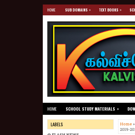
»
»
HOME
SUB DOMAINS
TEXT BOOKS
SC
»
HOME
SCHOOL STUDY MATERIALS
DO
LABELS
Home
»
2019-2
@ FLASH NEWS