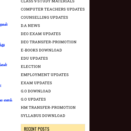
CLASS 9 STUDY MATERIALS
COMPUTER TEACHERS UPDATES
COUNSELLING UPDATES
றைகள்
D.A NEWS
DEO EXAM UPDATES
DEO TRANSFER-PROMOTION
்து
E-BOOKS DOWNLOAD
EDU UPDATES
ங்கள்
ELECTION
EMPLOYMENT UPDATES
EXAM UPDATES
ு
G.O DOWNLOAD
G.O UPDATES
்லை எனக்
HM TRANSFER-PROMOTION
SYLLABUS DOWNLOAD
RECENT POSTS