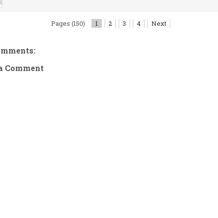
Pages (150)
1
2
3
4
Next
omments:
 a Comment