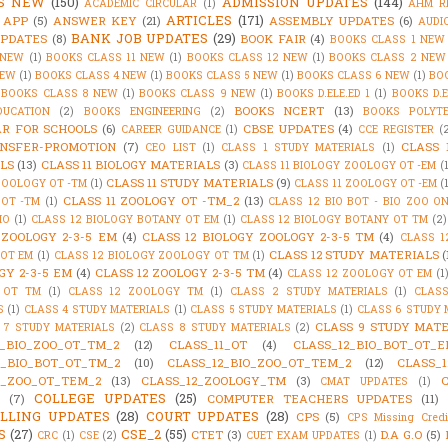
'S NEW
(150)
ADMISSION UPDATES
(144)
ACADEMIC CIRCULAR
(1)
AHM R
ARTICLES
(171)
 APP
(5)
ANSWER KEY
(21)
ASSEMBLY UPDATES
(6)
AUDI
BANK JOB UPDATES
(29)
PDATES
(8)
BOOK FAIR
(4)
BOOKS CLASS 1 NEW
 NEW
(1)
BOOKS CLASS 11 NEW
(1)
BOOKS CLASS 12 NEW
(1)
BOOKS CLASS 2 NEW
NEW
(1)
BOOKS CLASS 4 NEW
(1)
BOOKS CLASS 5 NEW
(1)
BOOKS CLASS 6 NEW
(1)
BO
BOOKS CLASS 8 NEW
(1)
BOOKS CLASS 9 NEW
(1)
BOOKS D.ELE.ED 1
(1)
BOOKS D.E
BOOKS NCERT
(13)
DUCATION
(2)
BOOKS ENGINEERING
(2)
BOOKS POLYTE
R FOR SCHOOLS
(6)
CBSE UPDATES
(4)
CAREER GUIDANCE
(1)
CCE REGISTER
(
NSFER-PROMOTION
(7)
CLASS 
CEO LIST
(1)
CLASS 1 STUDY MATERIALS
(1)
LS
(13)
CLASS 11 BIOLOGY MATERIALS
(3)
CLASS 11 BIOLOGY ZOOLOGY OT -EM
(
CLASS 11 STUDY MATERIALS
(9)
ZOOLOGY OT -TM
(1)
CLASS 11 ZOOLOGY OT -EM
(
CLASS 11 ZOOLOGY OT -TM_2
(13)
OT -TM
(1)
CLASS 12 BIO BOT - BIO ZOO O
IO
(1)
CLASS 12 BIOLOGY BOTANY OT EM
(1)
CLASS 12 BIOLOGY BOTANY OT TM
(2)
 ZOOLOGY 2-3-5 EM
(4)
CLASS 12 BIOLOGY ZOOLOGY 2-3-5 TM
(4)
CLASS 1
CLASS 12 STUDY MATERIALS
(
OT EM
(1)
CLASS 12 BIOLOGY ZOOLOGY OT TM
(1)
GY 2-3-5 EM
(4)
CLASS 12 ZOOLOGY 2-3-5 TM
(4)
CLASS 12 ZOOLOGY OT EM
(1
 OT TM
(1)
CLASS 12 ZOOLOGY TM
(1)
CLASS 2 STUDY MATERIALS
(1)
CLAS
S
(1)
CLASS 4 STUDY MATERIALS
(1)
CLASS 5 STUDY MATERIALS
(1)
CLASS 6 STUDY 
CLASS 9 STUDY MATE
 7 STUDY MATERIALS
(2)
CLASS 8 STUDY MATERIALS
(2)
1_BIO_ZOO_OT_TM_2
(12)
CLASS_11_OT
(4)
CLASS_12_BIO_BOT_OT_E
2_BIO_BOT_OT_TM_2
(10)
CLASS_12_BIO_ZOO_OT_TEM_2
(12)
CLASS_1
2_ZOO_OT_TEM_2
(13)
CLASS_12_ZOOLOGY_TM
(3)
CMAT UPDATES
(1)
COLLEGE UPDATES
(25)
(7)
COMPUTER TEACHERS UPDATES
(11)
LLING UPDATES
(28)
COURT UPDATES
(28)
CPS
(5)
CPS Missing Credi
S
(27)
CSE_2
(55)
CTET
(3)
D.A G.O
(5)
CRC
(1)
CSE
(2)
CUET EXAM UPDATES
(1)