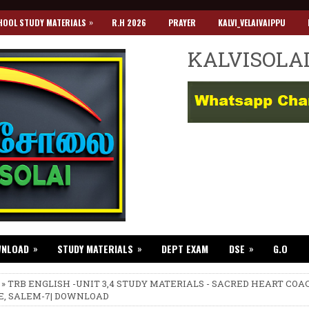
»
HOOL STUDY MATERIALS
R.H 2026
PRAYER
KALVI_VELAIVAIPPU
KALVISOLA
»
»
»
WNLOAD
STUDY MATERIALS
DEPT EXAM
DSE
G.O
 » TRB ENGLISH -UNIT 3,4 STUDY MATERIALS - SACRED HEART CO
, SALEM-7| DOWNLOAD