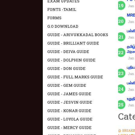
EXAM UPDATES
Jan 
FONTS -TAMIL
MRB 
FORMS
Jan 
G.O DOWNLOAD
பள்ள
GUIDE - ARIVUKKADAL BOOKS
Jan 
GUIDE - BRILLIANT GUIDE
தமிழ
GUIDE - DEIVA GUIDE
அரச
Jan 
GUIDE - DOLPHIN GUIDE
புதி
GUIDE - DON GUIDE
Jan 
GUIDE - FULL MARKS GUIDE
பள்ள
GUIDE - GEM GUIDE
Jan 
GUIDE - JAMES GUIDE
உறுத
GUIDE - JESVIN GUIDE
Jan 
GUIDE - KONAR GUIDE
Cat
GUIDE - LOYOLA GUIDE
GUIDE - MERCY GUIDE
@ BREAKI