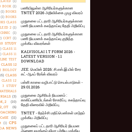
ELATED
(1)
O BOOK
(1)
பணியிலுள்ள ஆசிரியர்களுக்கான
(1)
BOOKS
TNTET 2026 அறிவிக்கை முழு விவரம்
(1)
BOOKS
முதுகலை பட்டதாரி ஆசிரியர்களுக்கான
OKS CLASS
பணி நியமனக் கலந்தாய்வு தேதி அறிவிப்பு
LE.ED 2
(1)
CHNIC
(1)
முதுகலை பட்டதாரி ஆசிரியர்களுக்கான
2)
CCRT
(1)
பணி நியமனக் கலந்தாய்வு குறித்த
முக்கிய விவரங்கள்
10 STUDY
1)
CLASS 11
KALVISOLAI I.T FORM 2026 -
1)
CLASS 11
LATEST VERSION - 1.1
NLINE TEST
DOWNLOAD
CLASS 12
JEE. மெயின் 2026: சி.எஸ்.இ.யில் சேர
2 BIOLOGY
கட்-ஆஃப் ரேங்க் விவரம்
15)
CLASS
)
CLASS 12
பள்ளி காலை வழிபாட்டு செயல்பாடுகள் -
S 3 STUDY
29.01.2026
MATERIALS
முதுகலை ஆசிரியர் நியமனம் :
RIALS
(3)
காலிப்பணியிடங்கள் சேகரிப்பு. கலந்தாய்வு
M_2
(10)
தேதி விரைவில் அறிவிப்பு.
2_OT
(6)
COACHING
TNTET - தேர்ச்சி மதிப்பெண்கள் மாற்றம்
முக்கிய அறிவிப்பு
CoSE
(11)
CPS
t
(1)
முதுகலைப் பட்டதாரி ஆசிரியர் நியமன
D.A NEWS
ஆணை வழங்கும் விழா பற்றிய முக்கிய