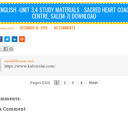
ENGLISH -UNIT 3,4 STUDY MATERIALS - SACRED HEART COA
CENTRE, SALEM-7| DOWNLOAD
ோலை.காம்
DECEMBER 16, 2019
NO COMMENTS
கல்விச்சோலை.காம்
https://www.kalvisolai.com/
Pages (150)
1
2
3
4
Next
omments:
 a Comment