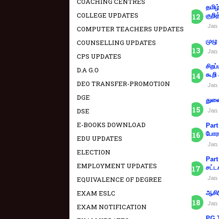
COACHING CENTRES
தமிழ
COLLEGE UPDATES
குறித
Jan 
COMPUTER TEACHERS UPDATES
முழு
COUNSELLING UPDATES
Jan 
CPS UPDATES
சிறப
D.A G.O
கூறி
DEO TRANSFER-PROMOTION
Jan 
DGE
துணை
DSE
Jan 
E-BOOKS DOWNLOAD
Part
போரா
EDU UPDATES
Jan 
ELECTION
Part
EMPLOYMENT UPDATES
சட்ட
Jan 
EQUIVALENCE OF DEGREE
EXAM ESLC
ஆசிர
Jan 
EXAM NOTIFICATION
PG T