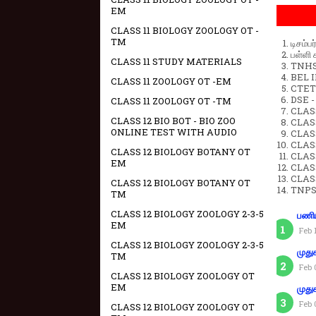
EM
CLASS 11 BIOLOGY ZOOLOGY OT -
TM
டிசம்ப
பள்ளி 
CLASS 11 STUDY MATERIALS
TNHSP
BEL IN
CLASS 11 ZOOLOGY OT -EM
CTET 
DSE -
CLASS 11 ZOOLOGY OT -TM
CLAS
CLASS 12 BIO BOT - BIO ZOO
CLASS
ONLINE TEST WITH AUDIO
CLASS
CLAS
CLASS 12 BIOLOGY BOTANY OT
CLAS
EM
CLAS
CLAS
CLASS 12 BIOLOGY BOTANY OT
TNPS
TM
CLASS 12 BIOLOGY ZOOLOGY 2-3-5
பணிய
EM
Feb 
CLASS 12 BIOLOGY ZOOLOGY 2-3-5
முது
TM
Feb 
CLASS 12 BIOLOGY ZOOLOGY OT
EM
முது
Feb 
CLASS 12 BIOLOGY ZOOLOGY OT