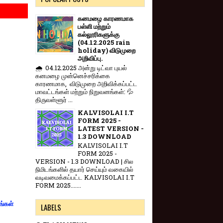
கனமழை காரணமாக
பள்ளி மற்றும்
கல்லூரிகளுக்கு
(04.12.2025 rain
holiday) விடுமுறை
அறிவிப்பு.
🌧️ 04.12.2025 அன்று டிட்வா புயல்
கனமழை முன்னெச்சரிக்கை
காரணமாக, விடுமுறை அறிவிக்கப்பட்ட
மாவட்டங்கள் மற்றும் நிறுவனங்கள்: 💦
திருவள்ளூர் ...
KALVISOLAI I.T
FORM 2025 -
LATEST VERSION -
1.3 DOWNLOAD
KALVISOLAI I.T
FORM 2025 -
VERSION - 1.3 DOWNLOAD | சில
நிமிடங்களில் தயார் செய்யும் வகையில்
வடிவமைக்கப்பட்ட KALVISOLAI I.T
FORM 2025.......
ங்கள்
LABELS