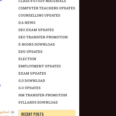
CLASS 9 STUDY MATERIALS
COMPUTER TEACHERS UPDATES
COUNSELLING UPDATES
D.A NEWS
DEO EXAM UPDATES
DEO TRANSFER-PROMOTION
E-BOOKS DOWNLOAD
EDU UPDATES
ELECTION
EMPLOYMENT UPDATES
EXAM UPDATES
G.O DOWNLOAD
ு
G.O UPDATES
HM TRANSFER-PROMOTION
SYLLABUS DOWNLOAD
துளிகள்
(4)
RECENT POSTS