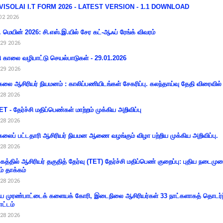
VISOLAI I.T FORM 2026 - LATEST VERSION - 1.1 DOWNLOAD
02 2026
 மெயின் 2026: சி.எஸ்.இ.யில் சேர கட்-ஆஃப் ரேங்க் விவரம்
29 2026
ி காலை வழிபாட்டு செயல்பாடுகள் - 29.01.2026
29 2026
கலை ஆசிரியர் நியமனம் : காலிப்பணியிடங்கள் சேகரிப்பு. கலந்தாய்வு தேதி விரைவில் அ
28 2026
T - தேர்ச்சி மதிப்பெண்கள் மாற்றம் முக்கிய அறிவிப்பு
28 2026
கலைப் பட்டதாரி ஆசிரியர் நியமன ஆணை வழங்கும் விழா பற்றிய முக்கிய அறிவிப்பு.
28 2026
கத்தில் ஆசிரியர் தகுதித் தேர்வு (TET) தேர்ச்சி மதிப்பெண் குறைப்பு: புதிய நடைமு
ம் தாக்கம்
28 2026
 முரண்பாட்டைக் களையக் கோரி, இடைநிலை ஆசிரியர்கள் 33 நாட்களாகத் தொடர்ந
ட்டம்
28 2026