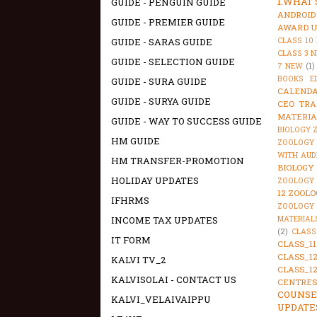
1.WHAT
GUIDE - PENGUIN GUIDE
ANDROID
GUIDE - PREMIER GUIDE
AWARD U
GUIDE - SARAS GUIDE
CLASS 10
CLASS 3 
GUIDE - SELECTION GUIDE
7 NEW
(1)
BOOKS E
GUIDE - SURA GUIDE
CALENDA
GUIDE - SURYA GUIDE
CEO TRA
MATERIA
GUIDE - WAY TO SUCCESS GUIDE
BIOLOGY 
HM GUIDE
ZOOLOGY 
WITH AUD
HM TRANSFER-PROMOTION
BIOLOGY
HOLIDAY UPDATES
ZOOLOGY 
12 ZOOLO
IFHRMS
ZOOLOGY
INCOME TAX UPDATES
MATERIAL
(2)
CLASS
IT FORM
CLASS_1
CLASS_1
KALVI TV_2
CLASS_1
KALVISOLAI - CONTACT US
CENTRES
COUNSE
KALVI_VELAIVAIPPU
UPDATE