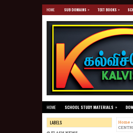
»
»
HOME
SUB DOMAINS
TEXT BOOKS
SC
»
HOME
SCHOOL STUDY MATERIALS
DO
LABELS
Home
»
CENTRE
@ FLASH NEWS