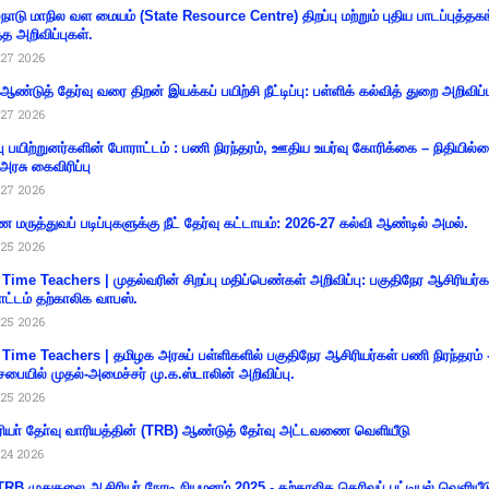
்நாடு மாநில வள மையம் (State Resource Centre) திறப்பு மற்றும் புதிய பாடப்புத்தக
்த அறிவிப்புகள்.
27 2026
 ஆண்டுத் தேர்வு வரை திறன் இயக்கப் பயிற்சி நீட்டிப்பு: பள்ளிக் கல்வித் துறை அறிவிப்ப
27 2026
்பு பயிற்றுனர்களின் போராட்டம் : பணி நிரந்தரம், ஊதிய உயர்வு கோரிக்கை – நிதியில
 அரசு கைவிரிப்பு
27 2026
 மருத்துவப் படிப்புகளுக்கு நீட் தேர்வு கட்டாயம்: 2026-27 கல்வி ஆண்டில் அமல்.
25 2026
 Time Teachers | முதல்வரின் சிறப்பு மதிப்பெண்கள் அறிவிப்பு: பகுதிநேர ஆசிரியர்க
ட்டம் தற்காலிக வாபஸ்.
25 2026
 Time Teachers | தமிழக அரசுப் பள்ளிகளில் பகுதிநேர ஆசிரியர்கள் பணி நிரந்தரம் 
சபையில் முதல்-அமைச்சர் மு.க.ஸ்டாலின் அறிவிப்பு.
25 2026
ியா் தோ்வு வாரியத்தின் (TRB) ஆண்டுத் தோ்வு அட்டவணை வெளியீடு
24 2026
RB முதுகலை ஆசிரியர் நேரடி நியமனம் 2025 - தற்காலிக தெரிவுப் பட்டியல் வெளியீட