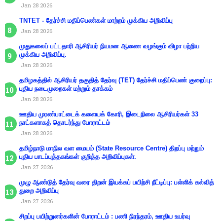
Jan 28 2026
TNTET - தேர்ச்சி மதிப்பெண்கள் மாற்றம் முக்கிய அறிவிப்பு
Jan 28 2026
முதுகலைப் பட்டதாரி ஆசிரியர் நியமன ஆணை வழங்கும் விழா பற்றிய
முக்கிய அறிவிப்பு.
Jan 28 2026
தமிழகத்தில் ஆசிரியர் தகுதித் தேர்வு (TET) தேர்ச்சி மதிப்பெண் குறைப்பு:
புதிய நடைமுறைகள் மற்றும் தாக்கம்
Jan 28 2026
ஊதிய முரண்பாட்டைக் களையக் கோரி, இடைநிலை ஆசிரியர்கள் 33
நாட்களாகத் தொடர்ந்து போராட்டம்
Jan 28 2026
தமிழ்நாடு மாநில வள மையம் (State Resource Centre) திறப்பு மற்றும்
புதிய பாடப்புத்தகங்கள் குறித்த அறிவிப்புகள்.
Jan 27 2026
முழு ஆண்டுத் தேர்வு வரை திறன் இயக்கப் பயிற்சி நீட்டிப்பு: பள்ளிக் கல்வித்
துறை அறிவிப்பு
Jan 27 2026
சிறப்பு பயிற்றுனர்களின் போராட்டம் : பணி நிரந்தரம், ஊதிய உயர்வு