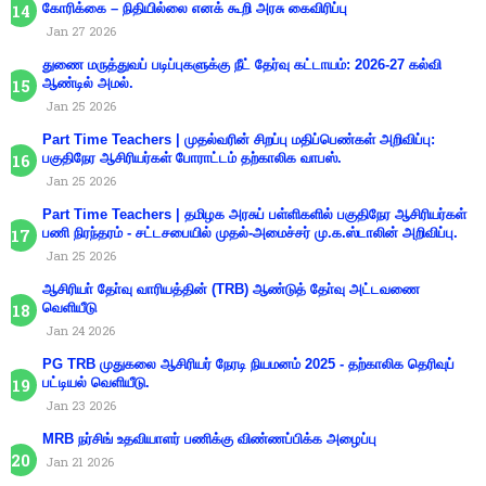
கோரிக்கை – நிதியில்லை எனக் கூறி அரசு கைவிரிப்பு
Jan 27 2026
துணை மருத்துவப் படிப்புகளுக்கு நீட் தேர்வு கட்டாயம்: 2026-27 கல்வி
ஆண்டில் அமல்.
Jan 25 2026
Part Time Teachers | முதல்வரின் சிறப்பு மதிப்பெண்கள் அறிவிப்பு:
பகுதிநேர ஆசிரியர்கள் போராட்டம் தற்காலிக வாபஸ்.
Jan 25 2026
Part Time Teachers | தமிழக அரசுப் பள்ளிகளில் பகுதிநேர ஆசிரியர்கள்
பணி நிரந்தரம் - சட்டசபையில் முதல்-அமைச்சர் மு.க.ஸ்டாலின் அறிவிப்பு.
Jan 25 2026
ஆசிரியா் தோ்வு வாரியத்தின் (TRB) ஆண்டுத் தோ்வு அட்டவணை
வெளியீடு
Jan 24 2026
PG TRB முதுகலை ஆசிரியர் நேரடி நியமனம் 2025 - தற்காலிக தெரிவுப்
பட்டியல் வெளியீடு.
Jan 23 2026
MRB நர்சிங் உதவியாளர் பணிக்கு விண்ணப்பிக்க அழைப்பு
Jan 21 2026