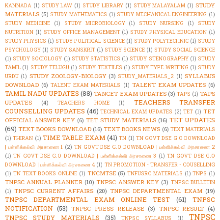
STUDY
KANNADA
(1)
STUDY LAW
(1)
STUDY LIBRARY
(1)
STUDY MALAYALAM
(1)
MATERIALS
(5)
STUDY MATHEMATICS
(1)
STUDY MECHANICAL ENGINEERING
(1)
STUDY MEDICINE
(1)
STUDY MICROBIOLOGY
(1)
STUDY NURSING
(1)
STUDY
NUTRITION
(1)
STUDY OFFICE MANAGEMENT
(1)
STUDY PHYSICAL EDUCATION
(1)
STUDY PHYSICS
(1)
STUDY POLITICAL SCIENCE
(1)
STUDY POLYTECHNIC
(1)
STUDY
PSYCHOLOGY
(1)
STUDY SANSKRIT
(1)
STUDY SCIENCE
(1)
STUDY SOCIAL SCIENCE
(1)
STUDY SOCIOLOGY
(1)
STUDY STATISTICS
(1)
STUDY STENOGRAPHY
(1)
STUDY
TAMIL
(1)
STUDY TELUGU
(1)
STUDY TEXTILES
(1)
STUDY TYPE WRITING
(1)
STUDY
STUDY ZOOLOGY-BIOLOGY
(3)
SYLLABUS
URDU
(1)
STUDY_MATERIALS_2
(1)
DOWNLOAD
(6)
TALENT EXAM UPDATES
(6)
TALENT EXAM MATERIALS
(1)
TAMIL NADU UPDATES
(88)
TANCET EXAM UPDATES
(3)
TAPS
TAPS
(1)
TEACHERS TRANSFER
UPDATES
(4)
TEACHERS HOME
(1)
COUNSELLING UPDATES
(46)
TET
TECHNICAL EXAM UPDATES
(2)
TET
(1)
TET UPDATES
OFFICIAL ANSWER KEY
(6)
TET STUDY MATERIALS
(16)
(69)
TEXT BOOKS DOWNLOAD
(16)
TEXT BOOKS NEWS
(6)
TEXT MATERIALS
TIME TABLE EXAM
(41)
(1)
THIRAN
(1)
TN
(1)
TN GOVT DSE G.O DOWNLOAD
| பள்ளிக்கல்வி அரசாணை 1
(2)
TN GOVT DSE G.O DOWNLOAD | பள்ளிக்கல்வி அரசாணை 2
(1)
TN GOVT DSE G.O DOWNLOAD | பள்ளிக்கல்வி அரசாணை 3
(1)
TN GOVT DSE G.O
DOWNLOAD | பள்ளிக்கல்வி அரசாணை 4
(1)
TN PROMOTION - TRANSFER - COUSELLING
TNCMTSE
(5)
(1)
TN TEXT BOOKS ONLINE
(1)
TNFUSRC MATERIALS
(1)
TNPS
(1)
TNPSC ANNUAL PLANNER
(10)
TNPSC ANSWER KEY
(3)
TNPSC BULLETIN
TNPSC CURRENT AFFAIRS
(20)
TNPSC DEPARTMENTAL EXAM
(19)
(1)
TNPSC DEPARTMENTAL EXAM ONLINE TEST
(61)
TNPSC
NOTIFICATION
(53)
TNPSC PRESS RELEASE
(3)
TNPSC RESULT
(4)
TNPSC
TNPSC STUDY MATERIALS
(35)
TNPSC SYLLABUS
(1)