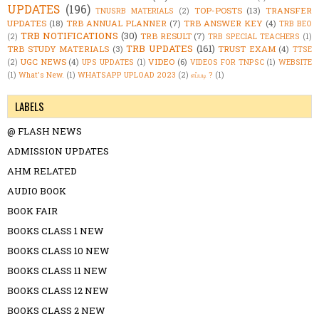
UPDATES
(196)
TOP-POSTS
(13)
TRANSFER
TNUSRB MATERIALS
(2)
UPDATES
(18)
TRB ANNUAL PLANNER
(7)
TRB ANSWER KEY
(4)
TRB BEO
TRB NOTIFICATIONS
(30)
TRB RESULT
(7)
(2)
TRB SPECIAL TEACHERS
(1)
TRB UPDATES
(161)
TRB STUDY MATERIALS
(3)
TRUST EXAM
(4)
TTSE
UGC NEWS
(4)
VIDEO
(6)
(2)
UPS UPDATES
(1)
VIDEOS FOR TNPSC
(1)
WEBSITE
(1)
What's New.
(1)
WHATSAPP UPLOAD 2023
(2)
எப்படி ?
(1)
LABELS
@ FLASH NEWS
ADMISSION UPDATES
AHM RELATED
AUDIO BOOK
BOOK FAIR
BOOKS CLASS 1 NEW
BOOKS CLASS 10 NEW
BOOKS CLASS 11 NEW
BOOKS CLASS 12 NEW
BOOKS CLASS 2 NEW