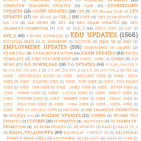
COUNSELLING
COMPUTER TEACHERS UPDATES
(11)
CoSE
(11)
UPDATES
(28)
COURT UPDATES
(28)
CPS
CPS
(5)
CPS Missing Credit
(1)
UPDATES
(27)
CSE_2
(55)
CTET
(3)
CRC
(1)
CSE
(2)
CUET EXAM UPDATES
(1)
D.A G.O
(5)
D.A NEWS
(8)
DEE
(11)
DEO EXAM UPDATES
(21)
DEO
TRANSFER-PROMOTION
(7)
DGE_2
(14)
DGE
(1)
DRESS_CODE
(1)
DSE
(1)
EDU UPDATES
(1568)
DSE_2
(85)
E-BOOKS DOWNLOAD
(1)
EDUCATION NEWS
(1)
EL SURRENDER
(1)
ELECTION
(2)
EMAIL ME
(1)
EMIS
(2)
EMPLOYMENT UPDATES
(506)
EQUIVALENCE OF DEGREE
(2)
EXAM UPDATES
(84)
EXAM ESLC
(8)
EXAM NOTIFICATION
(16)
EXCEL
TEMPLATE
(3)
FIND TEACHER POST
(10)
FORMS
(5)
G.K
FONTS -TAMIL
(1)
G.O DOWNLOAD
(28)
G.O UPDATES
(94)
NEWS
(17)
G.O_NO_001-100_2
(1)
G.O_NO_101-200_2
(2)
G.O_NO_201-300_2
(1)
G.O_NO_601-700_2
(1)
GPF
(2)
GUIDE - ARIVUKKADAL BOOKS
(1)
GUIDE - BRILLIANT GUIDE
(1)
GUIDE - DEIVA
GUIDE
(1)
GUIDE - DOLPHIN GUIDE
(1)
GUIDE - DON GUIDE
(1)
GUIDE - FULL MARKS
GUIDE
(1)
GUIDE - GEM GUIDE
(1)
GUIDE - JAMES GUIDE
(1)
GUIDE - JESVIN GUIDE
(1)
GUIDE - KONAR GUIDE
(1)
GUIDE - LOYOLA GUIDE
(1)
GUIDE - MERCY GUIDE
(1)
GUIDE - PENGUIN GUIDE
(1)
GUIDE - PREMIER GUIDE
(1)
GUIDE - SARAS GUIDE
(1)
GUIDE - SELECTION GUIDE
(1)
GUIDE - SURA GUIDE
(1)
GUIDE - SURYA GUIDE
(1)
HM TRANSFER-PROMOTION
GUIDE - WAY TO SUCCESS GUIDE
(1)
HM GUIDE
(1)
HOLIDAY UPDATES
(23)
(6)
HOLIDAY G.O
(5)
IFHRMS
(3)
INCOME TAX
IT FORM
(26)
UPDATES
(3)
IT UPDATES
(4)
JACTO GEO
(4)
JD TRANSFER-
PROMOTION
(4)
JEE NCHM UPDATES
(1)
JEE UPDATES
(2)
KALVI
(1)
KALVI TV_2
KALVI_VELAIVAIPPU
(89)
KALVISOLAI
(2)
KALVISOLAI - CONTACT US
(1)
- TODAY'S HEAD LINES
(3)
KAVITHAIKAL
(1)
LAB ASST
(2)
LEAVE
(1)
LOAN
(1)