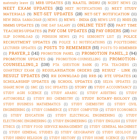
MRB UPDATES
(13)
NAATIL INDRU
(3)
maternity leave
(1)
NCERT NEWS
(2)
NEET EXAM UPDATES
(82)
NEET STUDY
NEET NOTIFICATIONS
(1)
NET-SET UPDATES
(28)
MATERIALS
(9)
NET-SET NOTIFICATION
(11)
NEWS - INDIA
(13)
NHIS
(3)
NEW INDIA SAMACHAR
(1)
NEWS
(1)
NEWS LIVE
(1)
ONLINE TEST
(53)
NMMS UPDATES
(3)
PART TIME
ONE DAY SALARY
(1)
PAY COM UPDATES
(32)
PAY ORDERS
(28)
TEACHERS UPDATES
(6)
PAY
POLICE
SLIP DOWNLOAD
(1)
PENSION NEWS
(2)
PG SENIORITY LIST
(1)
RECRUITMENT UPDATES
(9)
POLICE S.I NOTIFICATIONS
(2)
POLYTECHNIC
POSTS TO REMEMBER
(55)
LECTURER UPDATES
(2)
POSTS-TO-REMEMBER
PRAYER_2
(141)
PROMOTION PANEL_2
(94)
(1)
PROMOTION PANEL
(2)
PROMOTION-
PROMOTION UPDATES
(16)
PROMOTION-COUNSELLING
(1)
COUNSELLING_2
(138)
PTA QUESTION BANK
(1)
PTA TEACHERS
(2)
REGULARISATION ORDERS
(22)
RESULT - LINK
(5)
QUARTERLY EXAM
(1)
RESULT UPDATES
(90)
RH DOWNLOAD
(10)
RRB
(4)
RTE UPDATES
(4)
SCHOLARSHIP UPDATES
(6)
SCHOOL UPDATES
(13)
SELVA UPDATES
(1)
STORY
(8)
SHARE NOW
(1)
SMC
(2)
SSC UPDATES
(2)
STUDY ACCOUNTANCY
(1)
STUDY AGRI SCIENCE
(1)
STUDY ARABIC
(1)
STUDY AUDITING
(1)
STUDY
STUDY BOTANY-BIOLOGY
(3)
AUTOMOBILE
(1)
STUDY BIO CHEMISTRY
(1)
STUDY BUSINESS MATHEMATICS
(1)
STUDY CHEMISTRY
(1)
STUDY CIVIL
ENGINEERING
(1)
STUDY COMMERCE
(1)
STUDY COMPUTER
(2)
STUDY ECONOMICS
(1)
STUDY EDUCATION
(2)
STUDY ELECTRICAL ENGINEERING
(1)
STUDY
ELECTRONIC ENGINEERING
(1)
STUDY ENGINEERING
(2)
STUDY ENGLISH
(1)
STUDY
ETHICS
(1)
STUDY FOOD SERVICE MANAGEMENT
(1)
STUDY GENERAL MACHINIST
(1)
STUDY GENERAL STUDIES
(1)
STUDY GEOGRAPHY
(1)
STUDY GEOLOGY
(1)
STUDY HINDU RELIGION
(1)
STUDY HISTORY
(1)
STUDY HOME SCIENCE
(1)
STUDY