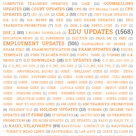
COUNSELLING
COMPUTER TEACHERS UPDATES
(11)
CoSE
(11)
UPDATES
(28)
COURT UPDATES
(28)
CPS
CPS
(5)
CPS Missing Credit
(1)
UPDATES
(27)
CSE_2
(55)
CTET
(3)
CRC
(1)
CSE
(2)
CUET EXAM UPDATES
(1)
D.A G.O
(5)
D.A NEWS
(8)
DEE
(11)
DEO EXAM UPDATES
(21)
DEO
TRANSFER-PROMOTION
(7)
DGE_2
(14)
DGE
(1)
DRESS_CODE
(1)
DSE
(1)
EDU UPDATES
(1568)
DSE_2
(85)
E-BOOKS DOWNLOAD
(1)
EDUCATION NEWS
(1)
EL SURRENDER
(1)
ELECTION
(2)
EMAIL ME
(1)
EMIS
(2)
EMPLOYMENT UPDATES
(506)
EQUIVALENCE OF DEGREE
(2)
EXAM UPDATES
(84)
EXAM ESLC
(8)
EXAM NOTIFICATION
(16)
EXCEL
TEMPLATE
(3)
FIND TEACHER POST
(10)
FORMS
(5)
G.K
FONTS -TAMIL
(1)
G.O DOWNLOAD
(28)
G.O UPDATES
(94)
NEWS
(17)
G.O_NO_001-100_2
(1)
G.O_NO_101-200_2
(2)
G.O_NO_201-300_2
(1)
G.O_NO_601-700_2
(1)
GPF
(2)
GUIDE - ARIVUKKADAL BOOKS
(1)
GUIDE - BRILLIANT GUIDE
(1)
GUIDE - DEIVA
GUIDE
(1)
GUIDE - DOLPHIN GUIDE
(1)
GUIDE - DON GUIDE
(1)
GUIDE - FULL MARKS
GUIDE
(1)
GUIDE - GEM GUIDE
(1)
GUIDE - JAMES GUIDE
(1)
GUIDE - JESVIN GUIDE
(1)
GUIDE - KONAR GUIDE
(1)
GUIDE - LOYOLA GUIDE
(1)
GUIDE - MERCY GUIDE
(1)
GUIDE - PENGUIN GUIDE
(1)
GUIDE - PREMIER GUIDE
(1)
GUIDE - SARAS GUIDE
(1)
GUIDE - SELECTION GUIDE
(1)
GUIDE - SURA GUIDE
(1)
GUIDE - SURYA GUIDE
(1)
HM TRANSFER-PROMOTION
GUIDE - WAY TO SUCCESS GUIDE
(1)
HM GUIDE
(1)
HOLIDAY UPDATES
(23)
(6)
HOLIDAY G.O
(5)
IFHRMS
(3)
INCOME TAX
IT FORM
(26)
UPDATES
(3)
IT UPDATES
(4)
JACTO GEO
(4)
JD TRANSFER-
PROMOTION
(4)
JEE NCHM UPDATES
(1)
JEE UPDATES
(2)
KALVI
(1)
KALVI TV_2
KALVI_VELAIVAIPPU
(89)
KALVISOLAI
(2)
KALVISOLAI - CONTACT US
(1)
- TODAY'S HEAD LINES
(3)
KAVITHAIKAL
(1)
LAB ASST
(2)
LEAVE
(1)
LOAN
(1)