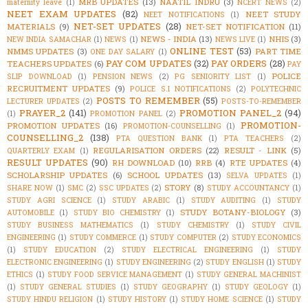
MRB UPDATES
(13)
NAATIL INDRU
(3)
maternity leave
(1)
NCERT NEWS
(2)
NEET EXAM UPDATES
(82)
NEET STUDY
NEET NOTIFICATIONS
(1)
NET-SET UPDATES
(28)
MATERIALS
(9)
NET-SET NOTIFICATION
(11)
NEWS - INDIA
(13)
NHIS
(3)
NEW INDIA SAMACHAR
(1)
NEWS
(1)
NEWS LIVE
(1)
ONLINE TEST
(53)
NMMS UPDATES
(3)
PART TIME
ONE DAY SALARY
(1)
PAY COM UPDATES
(32)
PAY ORDERS
(28)
TEACHERS UPDATES
(6)
PAY
POLICE
SLIP DOWNLOAD
(1)
PENSION NEWS
(2)
PG SENIORITY LIST
(1)
RECRUITMENT UPDATES
(9)
POLICE S.I NOTIFICATIONS
(2)
POLYTECHNIC
POSTS TO REMEMBER
(55)
LECTURER UPDATES
(2)
POSTS-TO-REMEMBER
PRAYER_2
(141)
PROMOTION PANEL_2
(94)
(1)
PROMOTION PANEL
(2)
PROMOTION-
PROMOTION UPDATES
(16)
PROMOTION-COUNSELLING
(1)
COUNSELLING_2
(138)
PTA QUESTION BANK
(1)
PTA TEACHERS
(2)
REGULARISATION ORDERS
(22)
RESULT - LINK
(5)
QUARTERLY EXAM
(1)
RESULT UPDATES
(90)
RH DOWNLOAD
(10)
RRB
(4)
RTE UPDATES
(4)
SCHOLARSHIP UPDATES
(6)
SCHOOL UPDATES
(13)
SELVA UPDATES
(1)
STORY
(8)
SHARE NOW
(1)
SMC
(2)
SSC UPDATES
(2)
STUDY ACCOUNTANCY
(1)
STUDY AGRI SCIENCE
(1)
STUDY ARABIC
(1)
STUDY AUDITING
(1)
STUDY
STUDY BOTANY-BIOLOGY
(3)
AUTOMOBILE
(1)
STUDY BIO CHEMISTRY
(1)
STUDY BUSINESS MATHEMATICS
(1)
STUDY CHEMISTRY
(1)
STUDY CIVIL
ENGINEERING
(1)
STUDY COMMERCE
(1)
STUDY COMPUTER
(2)
STUDY ECONOMICS
(1)
STUDY EDUCATION
(2)
STUDY ELECTRICAL ENGINEERING
(1)
STUDY
ELECTRONIC ENGINEERING
(1)
STUDY ENGINEERING
(2)
STUDY ENGLISH
(1)
STUDY
ETHICS
(1)
STUDY FOOD SERVICE MANAGEMENT
(1)
STUDY GENERAL MACHINIST
(1)
STUDY GENERAL STUDIES
(1)
STUDY GEOGRAPHY
(1)
STUDY GEOLOGY
(1)
STUDY HINDU RELIGION
(1)
STUDY HISTORY
(1)
STUDY HOME SCIENCE
(1)
STUDY