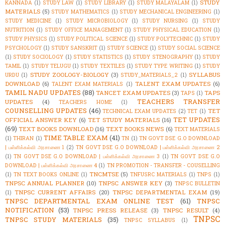
STUDY
KANNADA
(1)
STUDY LAW
(1)
STUDY LIBRARY
(1)
STUDY MALAYALAM
(1)
MATERIALS
(5)
STUDY MATHEMATICS
(1)
STUDY MECHANICAL ENGINEERING
(1)
STUDY MEDICINE
(1)
STUDY MICROBIOLOGY
(1)
STUDY NURSING
(1)
STUDY
NUTRITION
(1)
STUDY OFFICE MANAGEMENT
(1)
STUDY PHYSICAL EDUCATION
(1)
STUDY PHYSICS
(1)
STUDY POLITICAL SCIENCE
(1)
STUDY POLYTECHNIC
(1)
STUDY
PSYCHOLOGY
(1)
STUDY SANSKRIT
(1)
STUDY SCIENCE
(1)
STUDY SOCIAL SCIENCE
(1)
STUDY SOCIOLOGY
(1)
STUDY STATISTICS
(1)
STUDY STENOGRAPHY
(1)
STUDY
TAMIL
(1)
STUDY TELUGU
(1)
STUDY TEXTILES
(1)
STUDY TYPE WRITING
(1)
STUDY
STUDY ZOOLOGY-BIOLOGY
(3)
SYLLABUS
URDU
(1)
STUDY_MATERIALS_2
(1)
DOWNLOAD
(6)
TALENT EXAM UPDATES
(6)
TALENT EXAM MATERIALS
(1)
TAMIL NADU UPDATES
(88)
TANCET EXAM UPDATES
(3)
TAPS
TAPS
(1)
TEACHERS TRANSFER
UPDATES
(4)
TEACHERS HOME
(1)
COUNSELLING UPDATES
(46)
TET
TECHNICAL EXAM UPDATES
(2)
TET
(1)
TET UPDATES
OFFICIAL ANSWER KEY
(6)
TET STUDY MATERIALS
(16)
(69)
TEXT BOOKS DOWNLOAD
(16)
TEXT BOOKS NEWS
(6)
TEXT MATERIALS
TIME TABLE EXAM
(41)
(1)
THIRAN
(1)
TN
(1)
TN GOVT DSE G.O DOWNLOAD
| பள்ளிக்கல்வி அரசாணை 1
(2)
TN GOVT DSE G.O DOWNLOAD | பள்ளிக்கல்வி அரசாணை 2
(1)
TN GOVT DSE G.O DOWNLOAD | பள்ளிக்கல்வி அரசாணை 3
(1)
TN GOVT DSE G.O
DOWNLOAD | பள்ளிக்கல்வி அரசாணை 4
(1)
TN PROMOTION - TRANSFER - COUSELLING
TNCMTSE
(5)
(1)
TN TEXT BOOKS ONLINE
(1)
TNFUSRC MATERIALS
(1)
TNPS
(1)
TNPSC ANNUAL PLANNER
(10)
TNPSC ANSWER KEY
(3)
TNPSC BULLETIN
TNPSC CURRENT AFFAIRS
(20)
TNPSC DEPARTMENTAL EXAM
(19)
(1)
TNPSC DEPARTMENTAL EXAM ONLINE TEST
(61)
TNPSC
NOTIFICATION
(53)
TNPSC PRESS RELEASE
(3)
TNPSC RESULT
(4)
TNPSC
TNPSC STUDY MATERIALS
(35)
TNPSC SYLLABUS
(1)