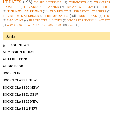
UPDATES
(196)
TOP-POSTS
(13)
TRANSFER
TNUSRB MATERIALS
(2)
UPDATES
(18)
TRB ANNUAL PLANNER
(7)
TRB ANSWER KEY
(4)
TRB BEO
TRB NOTIFICATIONS
(30)
TRB RESULT
(7)
(2)
TRB SPECIAL TEACHERS
(1)
TRB UPDATES
(161)
TRB STUDY MATERIALS
(3)
TRUST EXAM
(4)
TTSE
UGC NEWS
(4)
VIDEO
(6)
(2)
UPS UPDATES
(1)
VIDEOS FOR TNPSC
(1)
WEBSITE
(1)
What's New.
(1)
WHATSAPP UPLOAD 2023
(2)
எப்படி ?
(1)
LABELS
@ FLASH NEWS
ADMISSION UPDATES
AHM RELATED
AUDIO BOOK
BOOK FAIR
BOOKS CLASS 1 NEW
BOOKS CLASS 10 NEW
BOOKS CLASS 11 NEW
BOOKS CLASS 12 NEW
BOOKS CLASS 2 NEW