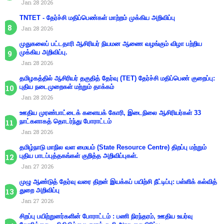
Jan 28 2026
TNTET - தேர்ச்சி மதிப்பெண்கள் மாற்றம் முக்கிய அறிவிப்பு
Jan 28 2026
முதுகலைப் பட்டதாரி ஆசிரியர் நியமன ஆணை வழங்கும் விழா பற்றிய
முக்கிய அறிவிப்பு.
Jan 28 2026
தமிழகத்தில் ஆசிரியர் தகுதித் தேர்வு (TET) தேர்ச்சி மதிப்பெண் குறைப்பு:
புதிய நடைமுறைகள் மற்றும் தாக்கம்
Jan 28 2026
ஊதிய முரண்பாட்டைக் களையக் கோரி, இடைநிலை ஆசிரியர்கள் 33
நாட்களாகத் தொடர்ந்து போராட்டம்
Jan 28 2026
தமிழ்நாடு மாநில வள மையம் (State Resource Centre) திறப்பு மற்றும்
புதிய பாடப்புத்தகங்கள் குறித்த அறிவிப்புகள்.
Jan 27 2026
முழு ஆண்டுத் தேர்வு வரை திறன் இயக்கப் பயிற்சி நீட்டிப்பு: பள்ளிக் கல்வித்
துறை அறிவிப்பு
Jan 27 2026
சிறப்பு பயிற்றுனர்களின் போராட்டம் : பணி நிரந்தரம், ஊதிய உயர்வு