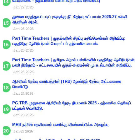
கோரிக்கை – நிதியில்லை எனக் கூறி அரசு கைவிரிப்பு
Jan 27 2026
துணை மருத்துவப் படிப்புகளுக்கு நீட் தேர்வு கட்டாயம்: 2026-27 கல்வி
ஆண்டில் அமல்.
Jan 25 2026
Part Time Teachers | முதல்வரின் சிறப்பு மதிப்பெண்கள் அறிவிப்பு:
பகுதிநேர ஆசிரியர்கள் போராட்டம் தற்காலிக வாபஸ்.
Jan 25 2026
Part Time Teachers | தமிழக அரசுப் பள்ளிகளில் பகுதிநேர ஆசிரியர்கள்
பணி நிரந்தரம் - சட்டசபையில் முதல்-அமைச்சர் மு.க.ஸ்டாலின் அறிவிப்பு.
Jan 25 2026
ஆசிரியா் தோ்வு வாரியத்தின் (TRB) ஆண்டுத் தோ்வு அட்டவணை
வெளியீடு
Jan 24 2026
PG TRB முதுகலை ஆசிரியர் நேரடி நியமனம் 2025 - தற்காலிக தெரிவுப்
பட்டியல் வெளியீடு.
Jan 23 2026
MRB நர்சிங் உதவியாளர் பணிக்கு விண்ணப்பிக்க அழைப்பு
Jan 21 2026