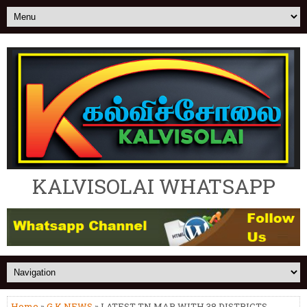
KALVISOLAI WHATSAPP
Home
»
G.K NEWS
» LATEST TN MAP WITH 38 DISTRICTS