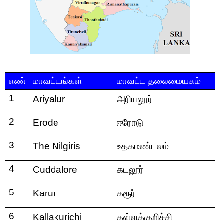
எண்
மாவட்டங்கள்
மாவட்ட தலைமையகம் 
1
Ariyalur
அரியலூர்
2
Erode
ஈரோடு
3
The Nilgiris
உதகமண்டலம்
4
Cuddalore
கடலூர்
5
Karur
கரூர்
6
Kallakurichi
கள்ளக்குறிச்சி