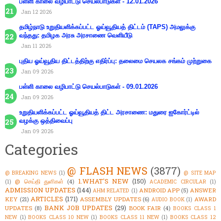
பள்ளி காலை வழிபாட்டு செயல்பாடுகள் - 12.01.2026
Jan 12 2026
தமிழ்நாடு உறுதியளிக்கப்பட்ட ஓய்வூதியத் திட்டம் (TAPS) அமலுக்கு
வந்தது: தமிழக அரசு அரசாணை வெளியீடு
Jan 11 2026
புதிய ஓய்வூதிய திட்டத்திற்கு எதிர்ப்பு: தலைமை செயலக சங்கம் முற்றுகை
Jan 09 2026
பள்ளி காலை வழிபாட்டு செயல்பாடுகள் - 09.01.2026
Jan 09 2026
உறுதியளிக்கப்பட்ட ஓய்வூதியத் திட்ட அரசாணை: மதுரை ஐகோர்ட்டில்
வழக்கு ஒத்திவைப்பு
Jan 09 2026
Categories
@ FLASH NEWS
(3877)
@ BREAKING NEWS
(1)
@ SITE MAP
1.WHAT'S NEW
(150)
@ செய்தி துளிகள்
(4)
(1)
ACADEMIC CIRCULAR
(1)
ADMISSION UPDATES
(144)
ANDROID APP
(5)
ANSWER
AHM RELATED
(1)
ARTICLES
(171)
KEY
(21)
ASSEMBLY UPDATES
(6)
AWARD
AUDIO BOOK
(1)
BANK JOB UPDATES
(29)
UPDATES
(8)
BOOK FAIR
(4)
BOOKS CLASS 1
NEW
(1)
BOOKS CLASS 10 NEW
(1)
BOOKS CLASS 11 NEW
(1)
BOOKS CLASS 12