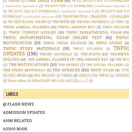
TIME TABLE EXAM
(41)
(1)
THIRAN
(1)
TN
(1)
TN GOVT DSE G.O DOWNLOAD
| பள்ளிக்கல்வி அரசாணை 1
(2)
TN GOVT DSE G.O DOWNLOAD | பள்ளிக்கல்வி அரசாணை 2
(1)
TN GOVT DSE G.O DOWNLOAD | பள்ளிக்கல்வி அரசாணை 3
(1)
TN GOVT DSE G.O
DOWNLOAD | பள்ளிக்கல்வி அரசாணை 4
(1)
TN PROMOTION - TRANSFER - COUSELLING
TNCMTSE
(5)
(1)
TN TEXT BOOKS ONLINE
(1)
TNFUSRC MATERIALS
(1)
TNPS
(1)
TNPSC ANNUAL PLANNER
(10)
TNPSC ANSWER KEY
(3)
TNPSC BULLETIN
TNPSC CURRENT AFFAIRS
(20)
TNPSC DEPARTMENTAL EXAM
(19)
(1)
TNPSC DEPARTMENTAL EXAM ONLINE TEST
(61)
TNPSC
NOTIFICATION
(53)
TNPSC PRESS RELEASE
(3)
TNPSC RESULT
(4)
TNPSC
TNPSC STUDY MATERIALS
(35)
TNPSC SYLLABUS
(1)
UPDATES
(196)
TOP-POSTS
(13)
TRANSFER
TNUSRB MATERIALS
(2)
UPDATES
(18)
TRB ANNUAL PLANNER
(7)
TRB ANSWER KEY
(4)
TRB BEO
TRB NOTIFICATIONS
(30)
TRB RESULT
(7)
(2)
TRB SPECIAL TEACHERS
(1)
TRB UPDATES
(161)
TRB STUDY MATERIALS
(3)
TRUST EXAM
(4)
TTSE
UGC NEWS
(4)
VIDEO
(6)
(2)
UPS UPDATES
(1)
VIDEOS FOR TNPSC
(1)
WEBSITE
(1)
What's New.
(1)
WHATSAPP UPLOAD 2023
(2)
எப்படி ?
(1)
LABELS
@ FLASH NEWS
ADMISSION UPDATES
AHM RELATED
AUDIO BOOK