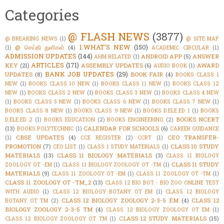
Categories
@ FLASH NEWS
(3877)
@ BREAKING NEWS
(1)
@ SITE MAP
1.WHAT'S NEW
(150)
@ செய்தி துளிகள்
(4)
(1)
ACADEMIC CIRCULAR
(1)
ADMISSION UPDATES
(144)
ANDROID APP
(5)
ANSWER
AHM RELATED
(1)
ARTICLES
(171)
KEY
(21)
ASSEMBLY UPDATES
(6)
AWARD
AUDIO BOOK
(1)
BANK JOB UPDATES
(29)
UPDATES
(8)
BOOK FAIR
(4)
BOOKS CLASS 1
NEW
(1)
BOOKS CLASS 10 NEW
(1)
BOOKS CLASS 11 NEW
(1)
BOOKS CLASS 12
NEW
(1)
BOOKS CLASS 2 NEW
(1)
BOOKS CLASS 3 NEW
(1)
BOOKS CLASS 4 NEW
(1)
BOOKS CLASS 5 NEW
(1)
BOOKS CLASS 6 NEW
(1)
BOOKS CLASS 7 NEW
(1)
BOOKS CLASS 8 NEW
(1)
BOOKS CLASS 9 NEW
(1)
BOOKS D.ELE.ED 1
(1)
BOOKS
BOOKS NCERT
D.ELE.ED 2
(1)
BOOKS EDUCATION
(2)
BOOKS ENGINEERING
(2)
(13)
CALENDAR FOR SCHOOLS
(6)
BOOKS POLYTECHNIC
(1)
CAREER GUIDANCE
CBSE UPDATES
(4)
CEO TRANSFER-
(1)
CCE REGISTER
(2)
CCRT
(1)
PROMOTION
(7)
CLASS 10 STUDY
CEO LIST
(1)
CLASS 1 STUDY MATERIALS
(1)
MATERIALS
(13)
CLASS 11 BIOLOGY MATERIALS
(3)
CLASS 11 BIOLOGY
CLASS 11 STUDY
ZOOLOGY OT -EM
(1)
CLASS 11 BIOLOGY ZOOLOGY OT -TM
(1)
MATERIALS
(9)
CLASS 11 ZOOLOGY OT -EM
(1)
CLASS 11 ZOOLOGY OT -TM
(1)
CLASS 11 ZOOLOGY OT -TM_2
(13)
CLASS 12 BIO BOT - BIO ZOO ONLINE TEST
WITH AUDIO
(1)
CLASS 12 BIOLOGY BOTANY OT EM
(1)
CLASS 12 BIOLOGY
CLASS 12 BIOLOGY ZOOLOGY 2-3-5 EM
(4)
CLASS 12
BOTANY OT TM
(2)
BIOLOGY ZOOLOGY 2-3-5 TM
(4)
CLASS 12 BIOLOGY ZOOLOGY OT EM
(1)
CLASS 12 STUDY MATERIALS
(15)
CLASS 12 BIOLOGY ZOOLOGY OT TM
(1)