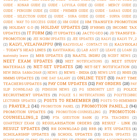
GUIDE - KONAR GUIDE
(1)
GUIDE - LOYOLA GUIDE
(1)
GUIDE - MERCY GUIDE
(1)
GUIDE - PENGUIN GUIDE
(1)
GUIDE - PREMIER GUIDE
(1)
GUIDE - SARAS GUIDE
(1)
GUIDE - SELECTION GUIDE
(1)
GUIDE - SURA GUIDE
(1)
GUIDE - SURYA GUIDE
(1)
HM TRANSFER-PROMOTION
GUIDE - WAY TO SUCCESS GUIDE
(1)
HM GUIDE
(1)
HOLIDAY UPDATES
(23)
(6)
HOLIDAY G.O
(5)
IFHRMS
(3)
INCOME TAX
IT FORM
(26)
UPDATES
(3)
IT UPDATES
(4)
JACTO GEO
(4)
JD TRANSFER-
PROMOTION
(4)
JEE NCHM UPDATES
(1)
JEE UPDATES
(2)
KALVI
(1)
KALVI TV_2
KALVI_VELAIVAIPPU
(89)
KALVISOLAI
(2)
KALVISOLAI - CONTACT US
(1)
- TODAY'S HEAD LINES
(3)
KAVITHAIKAL
(1)
LAB ASST
(2)
LEAVE
(1)
LOAN
(1)
MRB UPDATES
(13)
NAATIL INDRU
(3)
maternity leave
(1)
NCERT NEWS
(2)
NEET EXAM UPDATES
(82)
NEET STUDY
NEET NOTIFICATIONS
(1)
NET-SET UPDATES
(28)
MATERIALS
(9)
NET-SET NOTIFICATION
(11)
NEWS - INDIA
(13)
NHIS
(3)
NEW INDIA SAMACHAR
(1)
NEWS
(1)
NEWS LIVE
(1)
ONLINE TEST
(53)
NMMS UPDATES
(3)
PART TIME
ONE DAY SALARY
(1)
PAY COM UPDATES
(32)
PAY ORDERS
(28)
TEACHERS UPDATES
(6)
PAY
POLICE
SLIP DOWNLOAD
(1)
PENSION NEWS
(2)
PG SENIORITY LIST
(1)
RECRUITMENT UPDATES
(9)
POLICE S.I NOTIFICATIONS
(2)
POLYTECHNIC
POSTS TO REMEMBER
(55)
LECTURER UPDATES
(2)
POSTS-TO-REMEMBER
PRAYER_2
(141)
PROMOTION PANEL_2
(94)
(1)
PROMOTION PANEL
(2)
PROMOTION-
PROMOTION UPDATES
(16)
PROMOTION-COUNSELLING
(1)
COUNSELLING_2
(138)
PTA QUESTION BANK
(1)
PTA TEACHERS
(2)
REGULARISATION ORDERS
(22)
RESULT - LINK
(5)
QUARTERLY EXAM
(1)
RESULT UPDATES
(90)
RH DOWNLOAD
(10)
RRB
(4)
RTE UPDATES
(4)
SCHOLARSHIP UPDATES
(6)
SCHOOL UPDATES
(13)
SELVA UPDATES
(1)
STORY
(8)