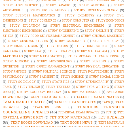
SHARE NOW
(1)
SMC
(2)
SSC UPDATES
(2)
STUDY ACCOUNTANCY
(1)
STUDY AGRI SCIENCE
(1)
STUDY ARABIC
(1)
STUDY AUDITING
(1)
STUDY
STUDY BOTANY-BIOLOGY
(3)
AUTOMOBILE
(1)
STUDY BIO CHEMISTRY
(1)
STUDY BUSINESS MATHEMATICS
(1)
STUDY CHEMISTRY
(1)
STUDY CIVIL
ENGINEERING
(1)
STUDY COMMERCE
(1)
STUDY COMPUTER
(2)
STUDY ECONOMICS
(1)
STUDY EDUCATION
(2)
STUDY ELECTRICAL ENGINEERING
(1)
STUDY
ELECTRONIC ENGINEERING
(1)
STUDY ENGINEERING
(2)
STUDY ENGLISH
(1)
STUDY
ETHICS
(1)
STUDY FOOD SERVICE MANAGEMENT
(1)
STUDY GENERAL MACHINIST
(1)
STUDY GENERAL STUDIES
(1)
STUDY GEOGRAPHY
(1)
STUDY GEOLOGY
(1)
STUDY HINDU RELIGION
(1)
STUDY HISTORY
(1)
STUDY HOME SCIENCE
(1)
STUDY
STUDY
KANNADA
(1)
STUDY LAW
(1)
STUDY LIBRARY
(1)
STUDY MALAYALAM
(1)
MATERIALS
(5)
STUDY MATHEMATICS
(1)
STUDY MECHANICAL ENGINEERING
(1)
STUDY MEDICINE
(1)
STUDY MICROBIOLOGY
(1)
STUDY NURSING
(1)
STUDY
NUTRITION
(1)
STUDY OFFICE MANAGEMENT
(1)
STUDY PHYSICAL EDUCATION
(1)
STUDY PHYSICS
(1)
STUDY POLITICAL SCIENCE
(1)
STUDY POLYTECHNIC
(1)
STUDY
PSYCHOLOGY
(1)
STUDY SANSKRIT
(1)
STUDY SCIENCE
(1)
STUDY SOCIAL SCIENCE
(1)
STUDY SOCIOLOGY
(1)
STUDY STATISTICS
(1)
STUDY STENOGRAPHY
(1)
STUDY
TAMIL
(1)
STUDY TELUGU
(1)
STUDY TEXTILES
(1)
STUDY TYPE WRITING
(1)
STUDY
STUDY ZOOLOGY-BIOLOGY
(3)
SYLLABUS
URDU
(1)
STUDY_MATERIALS_2
(1)
DOWNLOAD
(6)
TALENT EXAM UPDATES
(6)
TALENT EXAM MATERIALS
(1)
TAMIL NADU UPDATES
(88)
TANCET EXAM UPDATES
(3)
TAPS
TAPS
(1)
TEACHERS TRANSFER
UPDATES
(4)
TEACHERS HOME
(1)
COUNSELLING UPDATES
(46)
TET
TECHNICAL EXAM UPDATES
(2)
TET
(1)
TET UPDATES
OFFICIAL ANSWER KEY
(6)
TET STUDY MATERIALS
(16)
(69)
TEXT BOOKS DOWNLOAD
(16)
TEXT BOOKS NEWS
(6)
TEXT MATERIALS