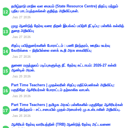
தமிழ்நாடு மாநில வள மையம் (State Resource Centre) திறப்பு மற்றும்
புதிய பாடப்புத்தகங்கள் குறித்த அறிவிப்புகள்.
Jan 27 2026
முழு ஆண்டுத் தேர்வு வரை திறன் இயக்கப் பயிற்சி நீட்டிப்பு: பள்ளிக் கல்வித்
துறை அறிவிப்பு
Jan 27 2026
சிறப்பு பயிற்றுனர்களின் போராட்டம் : பணி நிரந்தரம், ஊதிய உயர்வு
கோரிக்கை – நிதியில்லை எனக் கூறி அரசு கைவிரிப்பு
Jan 27 2026
துணை மருத்துவப் படிப்புகளுக்கு நீட் தேர்வு கட்டாயம்: 2026-27 கல்வி
ஆண்டில் அமல்.
Jan 25 2026
Part Time Teachers | முதல்வரின் சிறப்பு மதிப்பெண்கள் அறிவிப்பு:
பகுதிநேர ஆசிரியர்கள் போராட்டம் தற்காலிக வாபஸ்.
Jan 25 2026
Part Time Teachers | தமிழக அரசுப் பள்ளிகளில் பகுதிநேர ஆசிரியர்கள்
பணி நிரந்தரம் - சட்டசபையில் முதல்-அமைச்சர் மு.க.ஸ்டாலின் அறிவிப்பு.
Jan 25 2026
ஆசிரியா் தோ்வு வாரியத்தின் (TRB) ஆண்டுத் தோ்வு அட்டவணை