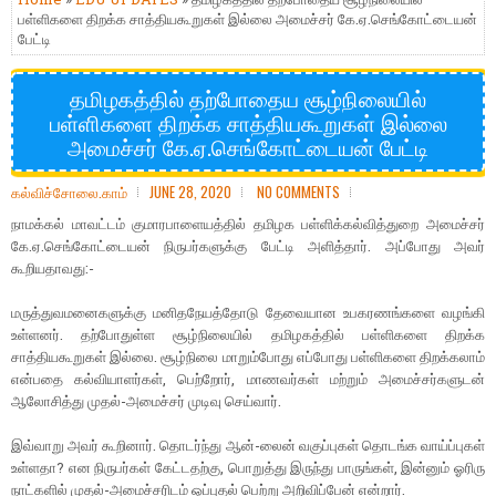
பள்ளிகளை திறக்க சாத்தியகூறுகள் இல்லை அமைச்சர் கே.ஏ.செங்கோட்டையன்
பேட்டி
தமிழகத்தில் தற்போதைய சூழ்நிலையில்
பள்ளிகளை திறக்க சாத்தியகூறுகள் இல்லை
அமைச்சர் கே.ஏ.செங்கோட்டையன் பேட்டி
கல்விச்சோலை.காம்
JUNE 28, 2020
NO COMMENTS
நாமக்கல் மாவட்டம் குமாரபாளையத்தில் தமிழக பள்ளிக்கல்வித்துறை அமைச்சர்
கே.ஏ.செங்கோட்டையன் நிருபர்களுக்கு பேட்டி அளித்தார். அப்போது அவர்
கூறியதாவது:-
மருத்துவமனைகளுக்கு மனிதநேயத்தோடு தேவையான உபகரணங்களை வழங்கி
உள்ளனர். தற்போதுள்ள சூழ்நிலையில் தமிழகத்தில் பள்ளிகளை திறக்க
சாத்தியகூறுகள் இல்லை. சூழ்நிலை மாறும்போது எப்போது பள்ளிகளை திறக்கலாம்
என்பதை கல்வியாளர்கள், பெற்றோர், மாணவர்கள் மற்றும் அமைச்சர்களுடன்
ஆலோசித்து முதல்-அமைச்சர் முடிவு செய்வார்.
இவ்வாறு அவர் கூறினார். தொடர்ந்து ஆன்-லைன் வகுப்புகள் தொடங்க வாய்ப்புகள்
உள்ளதா? என நிருபர்கள் கேட்டதற்கு, பொறுத்து இருந்து பாருங்கள், இன்னும் ஓரிரு
நாட்களில் முதல்-அமைச்சரிடம் ஒப்புதல் பெற்று அறிவிப்பேன் என்றார்.