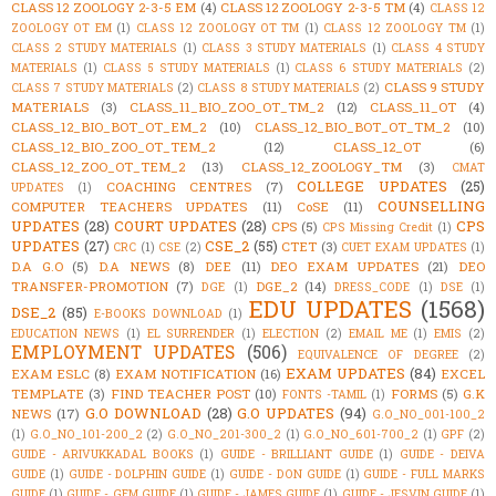
CLASS 12 ZOOLOGY 2-3-5 EM
(4)
CLASS 12 ZOOLOGY 2-3-5 TM
(4)
CLASS 12
ZOOLOGY OT EM
(1)
CLASS 12 ZOOLOGY OT TM
(1)
CLASS 12 ZOOLOGY TM
(1)
CLASS 2 STUDY MATERIALS
(1)
CLASS 3 STUDY MATERIALS
(1)
CLASS 4 STUDY
MATERIALS
(1)
CLASS 5 STUDY MATERIALS
(1)
CLASS 6 STUDY MATERIALS
(2)
CLASS 9 STUDY
CLASS 7 STUDY MATERIALS
(2)
CLASS 8 STUDY MATERIALS
(2)
MATERIALS
(3)
CLASS_11_BIO_ZOO_OT_TM_2
(12)
CLASS_11_OT
(4)
CLASS_12_BIO_BOT_OT_EM_2
(10)
CLASS_12_BIO_BOT_OT_TM_2
(10)
CLASS_12_BIO_ZOO_OT_TEM_2
(12)
CLASS_12_OT
(6)
CLASS_12_ZOO_OT_TEM_2
(13)
CLASS_12_ZOOLOGY_TM
(3)
CMAT
COLLEGE UPDATES
(25)
COACHING CENTRES
(7)
UPDATES
(1)
COUNSELLING
COMPUTER TEACHERS UPDATES
(11)
CoSE
(11)
UPDATES
(28)
COURT UPDATES
(28)
CPS
CPS
(5)
CPS Missing Credit
(1)
UPDATES
(27)
CSE_2
(55)
CTET
(3)
CRC
(1)
CSE
(2)
CUET EXAM UPDATES
(1)
D.A G.O
(5)
D.A NEWS
(8)
DEE
(11)
DEO EXAM UPDATES
(21)
DEO
TRANSFER-PROMOTION
(7)
DGE_2
(14)
DGE
(1)
DRESS_CODE
(1)
DSE
(1)
EDU UPDATES
(1568)
DSE_2
(85)
E-BOOKS DOWNLOAD
(1)
EDUCATION NEWS
(1)
EL SURRENDER
(1)
ELECTION
(2)
EMAIL ME
(1)
EMIS
(2)
EMPLOYMENT UPDATES
(506)
EQUIVALENCE OF DEGREE
(2)
EXAM UPDATES
(84)
EXAM ESLC
(8)
EXAM NOTIFICATION
(16)
EXCEL
TEMPLATE
(3)
FIND TEACHER POST
(10)
FORMS
(5)
G.K
FONTS -TAMIL
(1)
G.O DOWNLOAD
(28)
G.O UPDATES
(94)
NEWS
(17)
G.O_NO_001-100_2
(1)
G.O_NO_101-200_2
(2)
G.O_NO_201-300_2
(1)
G.O_NO_601-700_2
(1)
GPF
(2)
GUIDE - ARIVUKKADAL BOOKS
(1)
GUIDE - BRILLIANT GUIDE
(1)
GUIDE - DEIVA
GUIDE
(1)
GUIDE - DOLPHIN GUIDE
(1)
GUIDE - DON GUIDE
(1)
GUIDE - FULL MARKS
GUIDE
(1)
GUIDE - GEM GUIDE
(1)
GUIDE - JAMES GUIDE
(1)
GUIDE - JESVIN GUIDE
(1)