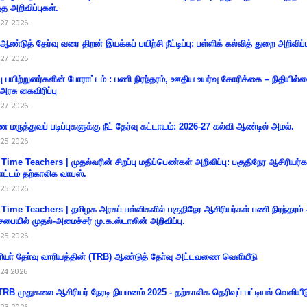
்த அறிவிப்புகள்.
27 2026
 ஆண்டுத் தேர்வு வரை திறன் இயக்கப் பயிற்சி நீட்டிப்பு: பள்ளிக் கல்வித் துறை அறிவிப்ப
27 2026
்பு பயிற்றுனர்களின் போராட்டம் : பணி நிரந்தரம், ஊதிய உயர்வு கோரிக்கை – நிதியில
 அரசு கைவிரிப்பு
27 2026
 மருத்துவப் படிப்புகளுக்கு நீட் தேர்வு கட்டாயம்: 2026-27 கல்வி ஆண்டில் அமல்.
25 2026
 Time Teachers | முதல்வரின் சிறப்பு மதிப்பெண்கள் அறிவிப்பு: பகுதிநேர ஆசிரியர்க
ட்டம் தற்காலிக வாபஸ்.
25 2026
 Time Teachers | தமிழக அரசுப் பள்ளிகளில் பகுதிநேர ஆசிரியர்கள் பணி நிரந்தரம் 
சபையில் முதல்-அமைச்சர் மு.க.ஸ்டாலின் அறிவிப்பு.
25 2026
ியா் தோ்வு வாரியத்தின் (TRB) ஆண்டுத் தோ்வு அட்டவணை வெளியீடு
24 2026
RB முதுகலை ஆசிரியர் நேரடி நியமனம் 2025 - தற்காலிக தெரிவுப் பட்டியல் வெளியீட
23 2026