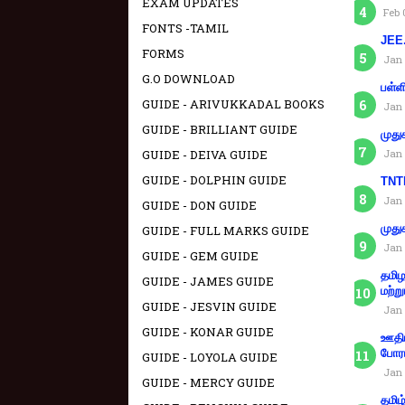
EXAM UPDATES
Feb 
FONTS -TAMIL
JEE.
FORMS
Jan 
G.O DOWNLOAD
பள்ள
GUIDE - ARIVUKKADAL BOOKS
Jan 
GUIDE - BRILLIANT GUIDE
முது
Jan 
GUIDE - DEIVA GUIDE
GUIDE - DOLPHIN GUIDE
TNTE
Jan 
GUIDE - DON GUIDE
முது
GUIDE - FULL MARKS GUIDE
Jan 
GUIDE - GEM GUIDE
தமிழ
GUIDE - JAMES GUIDE
மற்று
GUIDE - JESVIN GUIDE
Jan 
GUIDE - KONAR GUIDE
ஊதிய
போரா
GUIDE - LOYOLA GUIDE
Jan 
GUIDE - MERCY GUIDE
தமிழ