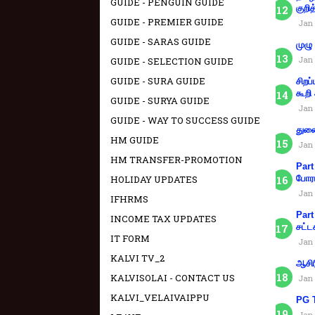
GUIDE - PENGUIN GUIDE
குறித
GUIDE - PREMIER GUIDE
Jan 
GUIDE - SARAS GUIDE
முழு
Jan 
GUIDE - SELECTION GUIDE
GUIDE - SURA GUIDE
சிறப
கூறி
GUIDE - SURYA GUIDE
Jan 
GUIDE - WAY TO SUCCESS GUIDE
துணை
HM GUIDE
Jan 
HM TRANSFER-PROMOTION
Part
போரா
HOLIDAY UPDATES
Jan 
IFHRMS
Part
INCOME TAX UPDATES
சட்ட
IT FORM
Jan 
KALVI TV_2
ஆசிர
KALVISOLAI - CONTACT US
Jan 
KALVI_VELAIVAIPPU
PG T
Jan 