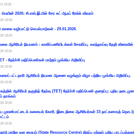
02 2026
 மெயின் 2026: சி.எஸ்.இ.யில் சேர கட்-ஆஃப் ரேங்க் விவரம்
29 2026
ி காலை வழிபாட்டு செயல்பாடுகள் - 29.01.2026
29 2026
கலை ஆசிரியர் நியமனம் : காலிப்பணியிடங்கள் சேகரிப்பு. கலந்தாய்வு தேதி விரைவில் அ
28 2026
T - தேர்ச்சி மதிப்பெண்கள் மாற்றம் முக்கிய அறிவிப்பு
28 2026
கலைப் பட்டதாரி ஆசிரியர் நியமன ஆணை வழங்கும் விழா பற்றிய முக்கிய அறிவிப்பு.
28 2026
கத்தில் ஆசிரியர் தகுதித் தேர்வு (TET) தேர்ச்சி மதிப்பெண் குறைப்பு: புதிய நடைமு
ம் தாக்கம்
28 2026
 முரண்பாட்டைக் களையக் கோரி, இடைநிலை ஆசிரியர்கள் 33 நாட்களாகத் தொடர்ந
ட்டம்
28 2026
்நாடு மாநில வள மையம் (State Resource Centre) திறப்பு மற்றும் புதிய பாடப்புத்தக