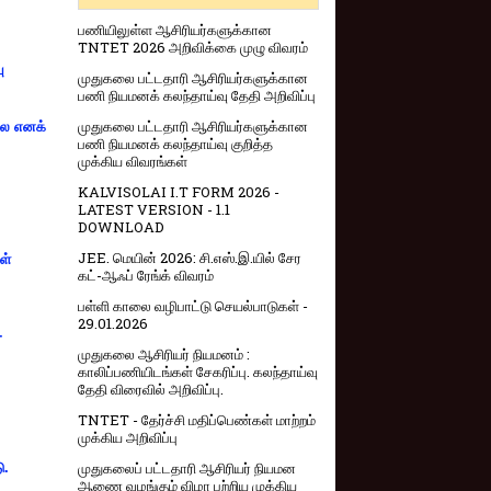
பணியிலுள்ள ஆசிரியர்களுக்கான
TNTET 2026 அறிவிக்கை முழு விவரம்
ு
முதுகலை பட்டதாரி ஆசிரியர்களுக்கான
பணி நியமனக் கலந்தாய்வு தேதி அறிவிப்பு
முதுகலை பட்டதாரி ஆசிரியர்களுக்கான
்லை எனக்
பணி நியமனக் கலந்தாய்வு குறித்த
முக்கிய விவரங்கள்
KALVISOLAI I.T FORM 2026 -
LATEST VERSION - 1.1
DOWNLOAD
JEE. மெயின் 2026: சி.எஸ்.இ.யில் சேர
ள்
கட்-ஆஃப் ரேங்க் விவரம்
பள்ளி காலை வழிபாட்டு செயல்பாடுகள் -
29.01.2026
-
முதுகலை ஆசிரியர் நியமனம் :
காலிப்பணியிடங்கள் சேகரிப்பு. கலந்தாய்வு
தேதி விரைவில் அறிவிப்பு.
TNTET - தேர்ச்சி மதிப்பெண்கள் மாற்றம்
முக்கிய அறிவிப்பு
முதுகலைப் பட்டதாரி ஆசிரியர் நியமன
ு.
ஆணை வழங்கும் விழா பற்றிய முக்கிய