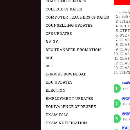
COACHING CENTRES
COLLEGE UPDATES
டிசம்ப
பள்ளி 
COMPUTER TEACHERS UPDATES
TNHSP
COUNSELLING UPDATES
BEL IN
CTET 
CPS UPDATES
DSE -
CLAS
D.A G.O
CLASS
CLASS
DEO TRANSFER-PROMOTION
CLAS
DGE
CLAS
CLAS
DSE
CLAS
TNPS
E-BOOKS DOWNLOAD
EDU UPDATES
பணிய
Feb 
ELECTION
முது
EMPLOYMENT UPDATES
Feb 
EQUIVALENCE OF DEGREE
முது
EXAM ESLC
Feb 
EXAM NOTIFICATION
KAL