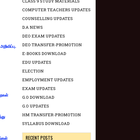
CLASS 9 STUDY MATERIALS
COMPUTER TEACHERS UPDATES
COUNSELLING UPDATES
D.A NEWS
DEO EXAM UPDATES
DEO TRANSFER-PROMOTION
றிவிப்பு.
E-BOOKS DOWNLOAD
EDU UPDATES
ELECTION
EMPLOYMENT UPDATES
EXAM UPDATES
றைகள்
G.O DOWNLOAD
G.O UPDATES
HM TRANSFER-PROMOTION
்து
SYLLABUS DOWNLOAD
RECENT POSTS
ங்கள்