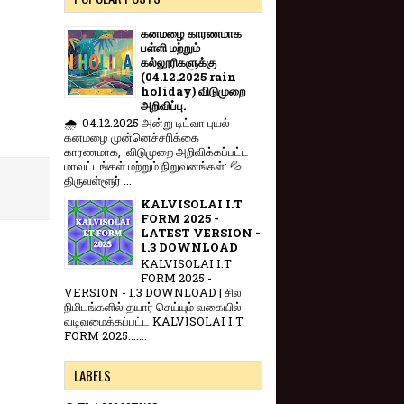
கனமழை காரணமாக
பள்ளி மற்றும்
கல்லூரிகளுக்கு
(04.12.2025 rain
holiday) விடுமுறை
அறிவிப்பு.
🌧️ 04.12.2025 அன்று டிட்வா புயல்
கனமழை முன்னெச்சரிக்கை
காரணமாக, விடுமுறை அறிவிக்கப்பட்ட
மாவட்டங்கள் மற்றும் நிறுவனங்கள்: 💦
திருவள்ளூர் ...
KALVISOLAI I.T
FORM 2025 -
LATEST VERSION -
1.3 DOWNLOAD
KALVISOLAI I.T
FORM 2025 -
VERSION - 1.3 DOWNLOAD | சில
நிமிடங்களில் தயார் செய்யும் வகையில்
வடிவமைக்கப்பட்ட KALVISOLAI I.T
FORM 2025.......
LABELS