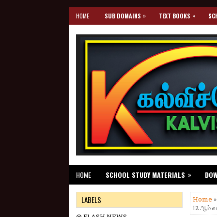
»
»
HOME
SUB DOMAINS
TEXT BOOKS
SC
»
HOME
SCHOOL STUDY MATERIALS
DO
LABELS
Home
12 ஆம் வ
@ FLASH NEWS