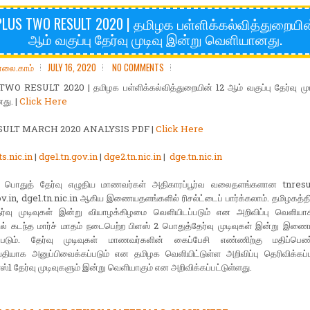
PLUS TWO RESULT 2020 | தமிழக பள்ளிக்கல்வித்துறையின
ஆம் வகுப்பு தேர்வு முடிவு இன்று வெளியானது.
ோலை.காம்
JULY 16, 2020
NO COMMENTS
WO RESULT 2020 | தமிழக பள்ளிக்கல்வித்துறையின் 12 ஆம் வகுப்பு தேர்வு முட
ு. |
Click Here
SULT MARCH 2020 ANALYSIS PDF |
Click Here
ts.nic.in
|
dge1.tn.gov.in
|
dge2.tn.nic.in
|
dge.tn.nic.in
 பொதுத் தேர்வு எழுதிய மாணவர்கள் அதிகாரப்பூர்வ வலைதளங்களான tnresult
v.in, dge1.tn.nic.in ஆகிய இணையதளங்களில் ரிசல்ட்டைப் பார்க்கலாம். தமிழகத்தி
ேர்வு முடிவுகள் இன்று வியாழக்கிழமை வெளியிடப்படும் என அறிவிப்பு வெளியாக
ல் கடந்த மார்ச் மாதம் நடைபெற்ற பிளஸ் 2 பொதுத்தேர்வு முடிவுகள் இன்று இணை
்படும். தேர்வு முடிவுகள் மாணவர்களின் கைப்பேசி எண்ணிற்கு மதிப்பெண
்தியாக அனுப்பிவைக்கப்படும் என தமிழக வெளியிட்டுள்ள அறிவிப்பு தெரிவிக்கப்ப
ளஸ்1 தேர்வு முடிவுகளும் இன்று வெளியாகும் என அறிவிக்கப்பட்டுள்ளது.