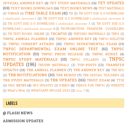
TET UPDATES
OFFICIAL ANSWER KEY
(6)
TET STUDY MATERIALS
(16)
(69)
TEXT BOOKS DOWNLOAD
(16)
TEXT BOOKS NEWS
(6)
TEXT MATERIALS
TIME TABLE EXAM
(41)
(1)
THIRAN
(1)
TN
(1)
TN GOVT DSE G.O DOWNLOAD
| பள்ளிக்கல்வி அரசாணை 1
(2)
TN GOVT DSE G.O DOWNLOAD | பள்ளிக்கல்வி அரசாணை 2
(1)
TN GOVT DSE G.O DOWNLOAD | பள்ளிக்கல்வி அரசாணை 3
(1)
TN GOVT DSE G.O
DOWNLOAD | பள்ளிக்கல்வி அரசாணை 4
(1)
TN PROMOTION - TRANSFER - COUSELLING
TNCMTSE
(5)
(1)
TN TEXT BOOKS ONLINE
(1)
TNFUSRC MATERIALS
(1)
TNPS
(1)
TNPSC ANNUAL PLANNER
(10)
TNPSC ANSWER KEY
(3)
TNPSC BULLETIN
TNPSC CURRENT AFFAIRS
(20)
TNPSC DEPARTMENTAL EXAM
(19)
(1)
TNPSC DEPARTMENTAL EXAM ONLINE TEST
(61)
TNPSC
NOTIFICATION
(53)
TNPSC PRESS RELEASE
(3)
TNPSC RESULT
(4)
TNPSC
TNPSC STUDY MATERIALS
(35)
TNPSC SYLLABUS
(1)
UPDATES
(196)
TOP-POSTS
(13)
TRANSFER
TNUSRB MATERIALS
(2)
UPDATES
(18)
TRB ANNUAL PLANNER
(7)
TRB ANSWER KEY
(4)
TRB BEO
TRB NOTIFICATIONS
(30)
TRB RESULT
(7)
(2)
TRB SPECIAL TEACHERS
(1)
TRB UPDATES
(161)
TRB STUDY MATERIALS
(3)
TRUST EXAM
(4)
TTSE
UGC NEWS
(4)
VIDEO
(6)
(2)
UPS UPDATES
(1)
VIDEOS FOR TNPSC
(1)
WEBSITE
(1)
What's New.
(1)
WHATSAPP UPLOAD 2023
(2)
எப்படி ?
(1)
LABELS
@ FLASH NEWS
ADMISSION UPDATES