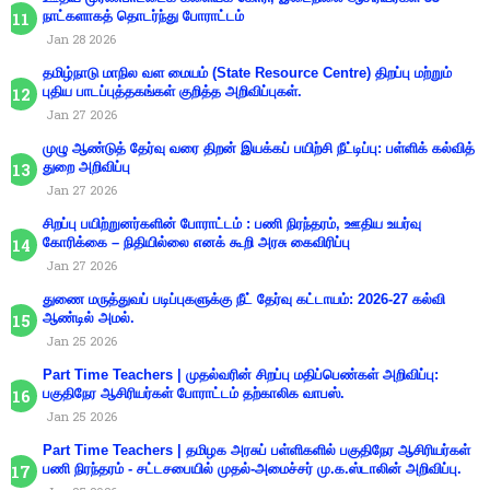
நாட்களாகத் தொடர்ந்து போராட்டம்
Jan 28 2026
தமிழ்நாடு மாநில வள மையம் (State Resource Centre) திறப்பு மற்றும்
புதிய பாடப்புத்தகங்கள் குறித்த அறிவிப்புகள்.
Jan 27 2026
முழு ஆண்டுத் தேர்வு வரை திறன் இயக்கப் பயிற்சி நீட்டிப்பு: பள்ளிக் கல்வித்
துறை அறிவிப்பு
Jan 27 2026
சிறப்பு பயிற்றுனர்களின் போராட்டம் : பணி நிரந்தரம், ஊதிய உயர்வு
கோரிக்கை – நிதியில்லை எனக் கூறி அரசு கைவிரிப்பு
Jan 27 2026
துணை மருத்துவப் படிப்புகளுக்கு நீட் தேர்வு கட்டாயம்: 2026-27 கல்வி
ஆண்டில் அமல்.
Jan 25 2026
Part Time Teachers | முதல்வரின் சிறப்பு மதிப்பெண்கள் அறிவிப்பு:
பகுதிநேர ஆசிரியர்கள் போராட்டம் தற்காலிக வாபஸ்.
Jan 25 2026
Part Time Teachers | தமிழக அரசுப் பள்ளிகளில் பகுதிநேர ஆசிரியர்கள்
பணி நிரந்தரம் - சட்டசபையில் முதல்-அமைச்சர் மு.க.ஸ்டாலின் அறிவிப்பு.