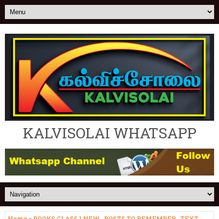
KALVISOLAI WHATSAPP
Home
»
BOOKS CLASS 1 NEW
,
POSTS TO REMEMBER
,
TEXT