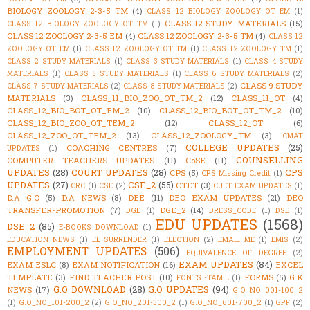
BIOLOGY ZOOLOGY 2-3-5 TM
(4)
CLASS 12 BIOLOGY ZOOLOGY OT EM
(1)
CLASS 12 STUDY MATERIALS
(15)
CLASS 12 BIOLOGY ZOOLOGY OT TM
(1)
CLASS 12 ZOOLOGY 2-3-5 EM
(4)
CLASS 12 ZOOLOGY 2-3-5 TM
(4)
CLASS 12
ZOOLOGY OT EM
(1)
CLASS 12 ZOOLOGY OT TM
(1)
CLASS 12 ZOOLOGY TM
(1)
CLASS 2 STUDY MATERIALS
(1)
CLASS 3 STUDY MATERIALS
(1)
CLASS 4 STUDY
MATERIALS
(1)
CLASS 5 STUDY MATERIALS
(1)
CLASS 6 STUDY MATERIALS
(2)
CLASS 9 STUDY
CLASS 7 STUDY MATERIALS
(2)
CLASS 8 STUDY MATERIALS
(2)
MATERIALS
(3)
CLASS_11_BIO_ZOO_OT_TM_2
(12)
CLASS_11_OT
(4)
CLASS_12_BIO_BOT_OT_EM_2
(10)
CLASS_12_BIO_BOT_OT_TM_2
(10)
CLASS_12_BIO_ZOO_OT_TEM_2
(12)
CLASS_12_OT
(6)
CLASS_12_ZOO_OT_TEM_2
(13)
CLASS_12_ZOOLOGY_TM
(3)
CMAT
COLLEGE UPDATES
(25)
COACHING CENTRES
(7)
UPDATES
(1)
COUNSELLING
COMPUTER TEACHERS UPDATES
(11)
CoSE
(11)
UPDATES
(28)
COURT UPDATES
(28)
CPS
CPS
(5)
CPS Missing Credit
(1)
UPDATES
(27)
CSE_2
(55)
CTET
(3)
CRC
(1)
CSE
(2)
CUET EXAM UPDATES
(1)
D.A G.O
(5)
D.A NEWS
(8)
DEE
(11)
DEO EXAM UPDATES
(21)
DEO
TRANSFER-PROMOTION
(7)
DGE_2
(14)
DGE
(1)
DRESS_CODE
(1)
DSE
(1)
EDU UPDATES
(1568)
DSE_2
(85)
E-BOOKS DOWNLOAD
(1)
EDUCATION NEWS
(1)
EL SURRENDER
(1)
ELECTION
(2)
EMAIL ME
(1)
EMIS
(2)
EMPLOYMENT UPDATES
(506)
EQUIVALENCE OF DEGREE
(2)
EXAM UPDATES
(84)
EXAM ESLC
(8)
EXAM NOTIFICATION
(16)
EXCEL
TEMPLATE
(3)
FIND TEACHER POST
(10)
FORMS
(5)
G.K
FONTS -TAMIL
(1)
G.O DOWNLOAD
(28)
G.O UPDATES
(94)
NEWS
(17)
G.O_NO_001-100_2
(1)
G.O_NO_101-200_2
(2)
G.O_NO_201-300_2
(1)
G.O_NO_601-700_2
(1)
GPF
(2)