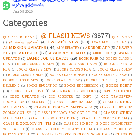
வழக்கு ஒத்திவைப்பு
Jan 09 2026
Categories
@ FLASH NEWS
(3877)
@ BREAKING NEWS
(1)
@ SITE MAP
1.WHAT'S NEW
(150)
@ செய்தி துளிகள்
(4)
(1)
ACADEMIC CIRCULAR
(1)
ADMISSION UPDATES
(144)
ANDROID APP
(5)
ANSWER
AHM RELATED
(1)
ARTICLES
(171)
KEY
(21)
ASSEMBLY UPDATES
(6)
AWARD
AUDIO BOOK
(1)
BANK JOB UPDATES
(29)
UPDATES
(8)
BOOK FAIR
(4)
BOOKS CLASS 1
NEW
(1)
BOOKS CLASS 10 NEW
(1)
BOOKS CLASS 11 NEW
(1)
BOOKS CLASS 12
NEW
(1)
BOOKS CLASS 2 NEW
(1)
BOOKS CLASS 3 NEW
(1)
BOOKS CLASS 4 NEW
(1)
BOOKS CLASS 5 NEW
(1)
BOOKS CLASS 6 NEW
(1)
BOOKS CLASS 7 NEW
(1)
BOOKS CLASS 8 NEW
(1)
BOOKS CLASS 9 NEW
(1)
BOOKS D.ELE.ED 1
(1)
BOOKS
BOOKS NCERT
D.ELE.ED 2
(1)
BOOKS EDUCATION
(2)
BOOKS ENGINEERING
(2)
(13)
CALENDAR FOR SCHOOLS
(6)
BOOKS POLYTECHNIC
(1)
CAREER GUIDANCE
CBSE UPDATES
(4)
CEO TRANSFER-
(1)
CCE REGISTER
(2)
CCRT
(1)
PROMOTION
(7)
CLASS 10 STUDY
CEO LIST
(1)
CLASS 1 STUDY MATERIALS
(1)
MATERIALS
(13)
CLASS 11 BIOLOGY MATERIALS
(3)
CLASS 11 BIOLOGY
CLASS 11 STUDY
ZOOLOGY OT -EM
(1)
CLASS 11 BIOLOGY ZOOLOGY OT -TM
(1)
MATERIALS
(9)
CLASS 11 ZOOLOGY OT -EM
(1)
CLASS 11 ZOOLOGY OT -TM
(1)
CLASS 11 ZOOLOGY OT -TM_2
(13)
CLASS 12 BIO BOT - BIO ZOO ONLINE TEST
WITH AUDIO
(1)
CLASS 12 BIOLOGY BOTANY OT EM
(1)
CLASS 12 BIOLOGY
CLASS 12 BIOLOGY ZOOLOGY 2-3-5 EM
(4)
CLASS 12
BOTANY OT TM
(2)