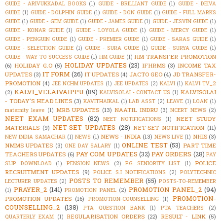
GUIDE - ARIVUKKADAL BOOKS
(1)
GUIDE - BRILLIANT GUIDE
(1)
GUIDE - DEIVA
GUIDE
(1)
GUIDE - DOLPHIN GUIDE
(1)
GUIDE - DON GUIDE
(1)
GUIDE - FULL MARKS
GUIDE
(1)
GUIDE - GEM GUIDE
(1)
GUIDE - JAMES GUIDE
(1)
GUIDE - JESVIN GUIDE
(1)
GUIDE - KONAR GUIDE
(1)
GUIDE - LOYOLA GUIDE
(1)
GUIDE - MERCY GUIDE
(1)
GUIDE - PENGUIN GUIDE
(1)
GUIDE - PREMIER GUIDE
(1)
GUIDE - SARAS GUIDE
(1)
GUIDE - SELECTION GUIDE
(1)
GUIDE - SURA GUIDE
(1)
GUIDE - SURYA GUIDE
(1)
HM TRANSFER-PROMOTION
GUIDE - WAY TO SUCCESS GUIDE
(1)
HM GUIDE
(1)
HOLIDAY UPDATES
(23)
(6)
HOLIDAY G.O
(5)
IFHRMS
(3)
INCOME TAX
IT FORM
(26)
UPDATES
(3)
IT UPDATES
(4)
JACTO GEO
(4)
JD TRANSFER-
PROMOTION
(4)
JEE NCHM UPDATES
(1)
JEE UPDATES
(2)
KALVI
(1)
KALVI TV_2
KALVI_VELAIVAIPPU
(89)
KALVISOLAI
(2)
KALVISOLAI - CONTACT US
(1)
- TODAY'S HEAD LINES
(3)
KAVITHAIKAL
(1)
LAB ASST
(2)
LEAVE
(1)
LOAN
(1)
MRB UPDATES
(13)
NAATIL INDRU
(3)
maternity leave
(1)
NCERT NEWS
(2)
NEET EXAM UPDATES
(82)
NEET STUDY
NEET NOTIFICATIONS
(1)
NET-SET UPDATES
(28)
MATERIALS
(9)
NET-SET NOTIFICATION
(11)
NEWS - INDIA
(13)
NHIS
(3)
NEW INDIA SAMACHAR
(1)
NEWS
(1)
NEWS LIVE
(1)
ONLINE TEST
(53)
NMMS UPDATES
(3)
PART TIME
ONE DAY SALARY
(1)
PAY COM UPDATES
(32)
PAY ORDERS
(28)
TEACHERS UPDATES
(6)
PAY
POLICE
SLIP DOWNLOAD
(1)
PENSION NEWS
(2)
PG SENIORITY LIST
(1)
RECRUITMENT UPDATES
(9)
POLICE S.I NOTIFICATIONS
(2)
POLYTECHNIC
POSTS TO REMEMBER
(55)
LECTURER UPDATES
(2)
POSTS-TO-REMEMBER
PRAYER_2
(141)
PROMOTION PANEL_2
(94)
(1)
PROMOTION PANEL
(2)
PROMOTION-
PROMOTION UPDATES
(16)
PROMOTION-COUNSELLING
(1)
COUNSELLING_2
(138)
PTA QUESTION BANK
(1)
PTA TEACHERS
(2)
REGULARISATION ORDERS
(22)
RESULT - LINK
(5)
QUARTERLY EXAM
(1)