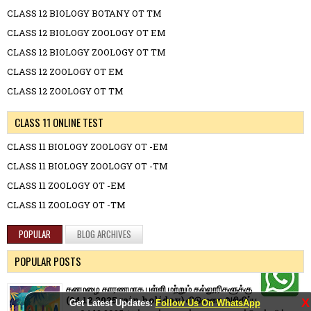
CLASS 12 BIOLOGY BOTANY OT TM
CLASS 12 BIOLOGY ZOOLOGY OT EM
CLASS 12 BIOLOGY ZOOLOGY OT TM
CLASS 12 ZOOLOGY OT EM
CLASS 12 ZOOLOGY OT TM
CLASS 11 ONLINE TEST
CLASS 11 BIOLOGY ZOOLOGY OT -EM
CLASS 11 BIOLOGY ZOOLOGY OT -TM
CLASS 11 ZOOLOGY OT -EM
CLASS 11 ZOOLOGY OT -TM
POPULAR
BLOG ARCHIVES
POPULAR POSTS
கனமழை காரணமாக பள்ளி மற்றும் கல்லூரிகளுக்கு
(04.12.2025 rain holiday) விடுமுறை அறிவிப்பு.
X
Get Latest Updates:
Follow Us On WhatsApp