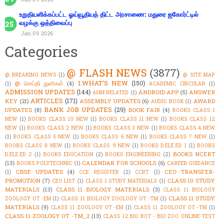
உறுதியளிக்கப்பட்ட ஓய்வூதியத் திட்ட அரசாணை: மதுரை ஐகோர்ட்டில்
வழக்கு ஒத்திவைப்பு
Jan 09 2026
Categories
@ FLASH NEWS
(3877)
@ BREAKING NEWS
(1)
@ SITE MAP
1.WHAT'S NEW
(150)
@ செய்தி துளிகள்
(4)
(1)
ACADEMIC CIRCULAR
(1)
ADMISSION UPDATES
(144)
ANDROID APP
(5)
ANSWER
AHM RELATED
(1)
ARTICLES
(171)
KEY
(21)
ASSEMBLY UPDATES
(6)
AWARD
AUDIO BOOK
(1)
BANK JOB UPDATES
(29)
UPDATES
(8)
BOOK FAIR
(4)
BOOKS CLASS 1
NEW
(1)
BOOKS CLASS 10 NEW
(1)
BOOKS CLASS 11 NEW
(1)
BOOKS CLASS 12
NEW
(1)
BOOKS CLASS 2 NEW
(1)
BOOKS CLASS 3 NEW
(1)
BOOKS CLASS 4 NEW
(1)
BOOKS CLASS 5 NEW
(1)
BOOKS CLASS 6 NEW
(1)
BOOKS CLASS 7 NEW
(1)
BOOKS CLASS 8 NEW
(1)
BOOKS CLASS 9 NEW
(1)
BOOKS D.ELE.ED 1
(1)
BOOKS
BOOKS NCERT
D.ELE.ED 2
(1)
BOOKS EDUCATION
(2)
BOOKS ENGINEERING
(2)
(13)
CALENDAR FOR SCHOOLS
(6)
BOOKS POLYTECHNIC
(1)
CAREER GUIDANCE
CBSE UPDATES
(4)
CEO TRANSFER-
(1)
CCE REGISTER
(2)
CCRT
(1)
PROMOTION
(7)
CLASS 10 STUDY
CEO LIST
(1)
CLASS 1 STUDY MATERIALS
(1)
MATERIALS
(13)
CLASS 11 BIOLOGY MATERIALS
(3)
CLASS 11 BIOLOGY
CLASS 11 STUDY
ZOOLOGY OT -EM
(1)
CLASS 11 BIOLOGY ZOOLOGY OT -TM
(1)
MATERIALS
(9)
CLASS 11 ZOOLOGY OT -EM
(1)
CLASS 11 ZOOLOGY OT -TM
(1)
CLASS 11 ZOOLOGY OT -TM_2
(13)
CLASS 12 BIO BOT - BIO ZOO ONLINE TEST