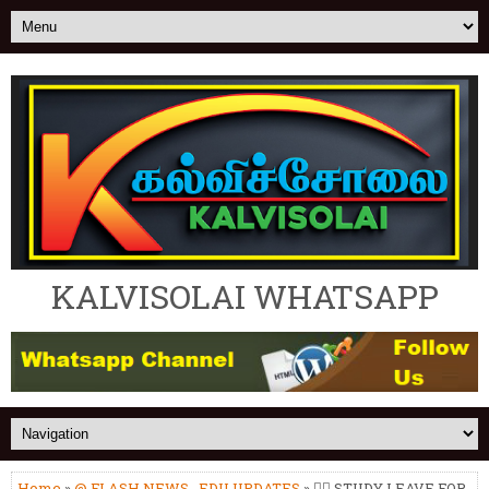
KALVISOLAI WHATSAPP
Home
»
@ FLASH NEWS
,
EDU UPDATES
» 🤷‍♂️ STUDY LEAVE FOR