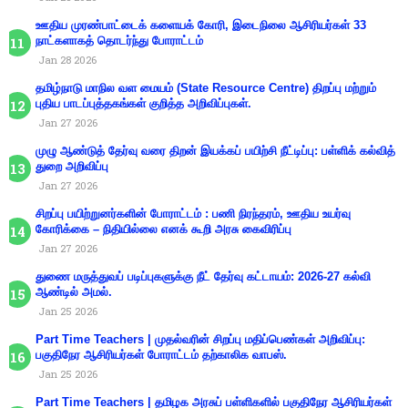
ஊதிய முரண்பாட்டைக் களையக் கோரி, இடைநிலை ஆசிரியர்கள் 33
நாட்களாகத் தொடர்ந்து போராட்டம்
Jan 28 2026
தமிழ்நாடு மாநில வள மையம் (State Resource Centre) திறப்பு மற்றும்
புதிய பாடப்புத்தகங்கள் குறித்த அறிவிப்புகள்.
Jan 27 2026
முழு ஆண்டுத் தேர்வு வரை திறன் இயக்கப் பயிற்சி நீட்டிப்பு: பள்ளிக் கல்வித்
துறை அறிவிப்பு
Jan 27 2026
சிறப்பு பயிற்றுனர்களின் போராட்டம் : பணி நிரந்தரம், ஊதிய உயர்வு
கோரிக்கை – நிதியில்லை எனக் கூறி அரசு கைவிரிப்பு
Jan 27 2026
துணை மருத்துவப் படிப்புகளுக்கு நீட் தேர்வு கட்டாயம்: 2026-27 கல்வி
ஆண்டில் அமல்.
Jan 25 2026
Part Time Teachers | முதல்வரின் சிறப்பு மதிப்பெண்கள் அறிவிப்பு:
பகுதிநேர ஆசிரியர்கள் போராட்டம் தற்காலிக வாபஸ்.
Jan 25 2026
Part Time Teachers | தமிழக அரசுப் பள்ளிகளில் பகுதிநேர ஆசிரியர்கள்