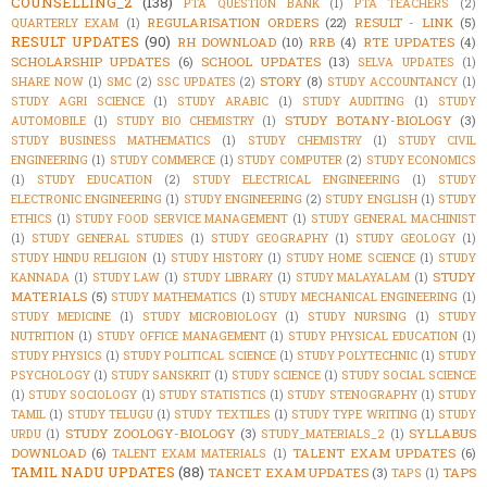
COUNSELLING_2
(138)
PTA QUESTION BANK
(1)
PTA TEACHERS
(2)
REGULARISATION ORDERS
(22)
RESULT - LINK
(5)
QUARTERLY EXAM
(1)
RESULT UPDATES
(90)
RH DOWNLOAD
(10)
RRB
(4)
RTE UPDATES
(4)
SCHOLARSHIP UPDATES
(6)
SCHOOL UPDATES
(13)
SELVA UPDATES
(1)
STORY
(8)
SHARE NOW
(1)
SMC
(2)
SSC UPDATES
(2)
STUDY ACCOUNTANCY
(1)
STUDY AGRI SCIENCE
(1)
STUDY ARABIC
(1)
STUDY AUDITING
(1)
STUDY
STUDY BOTANY-BIOLOGY
(3)
AUTOMOBILE
(1)
STUDY BIO CHEMISTRY
(1)
STUDY BUSINESS MATHEMATICS
(1)
STUDY CHEMISTRY
(1)
STUDY CIVIL
ENGINEERING
(1)
STUDY COMMERCE
(1)
STUDY COMPUTER
(2)
STUDY ECONOMICS
(1)
STUDY EDUCATION
(2)
STUDY ELECTRICAL ENGINEERING
(1)
STUDY
ELECTRONIC ENGINEERING
(1)
STUDY ENGINEERING
(2)
STUDY ENGLISH
(1)
STUDY
ETHICS
(1)
STUDY FOOD SERVICE MANAGEMENT
(1)
STUDY GENERAL MACHINIST
(1)
STUDY GENERAL STUDIES
(1)
STUDY GEOGRAPHY
(1)
STUDY GEOLOGY
(1)
STUDY HINDU RELIGION
(1)
STUDY HISTORY
(1)
STUDY HOME SCIENCE
(1)
STUDY
STUDY
KANNADA
(1)
STUDY LAW
(1)
STUDY LIBRARY
(1)
STUDY MALAYALAM
(1)
MATERIALS
(5)
STUDY MATHEMATICS
(1)
STUDY MECHANICAL ENGINEERING
(1)
STUDY MEDICINE
(1)
STUDY MICROBIOLOGY
(1)
STUDY NURSING
(1)
STUDY
NUTRITION
(1)
STUDY OFFICE MANAGEMENT
(1)
STUDY PHYSICAL EDUCATION
(1)
STUDY PHYSICS
(1)
STUDY POLITICAL SCIENCE
(1)
STUDY POLYTECHNIC
(1)
STUDY
PSYCHOLOGY
(1)
STUDY SANSKRIT
(1)
STUDY SCIENCE
(1)
STUDY SOCIAL SCIENCE
(1)
STUDY SOCIOLOGY
(1)
STUDY STATISTICS
(1)
STUDY STENOGRAPHY
(1)
STUDY
TAMIL
(1)
STUDY TELUGU
(1)
STUDY TEXTILES
(1)
STUDY TYPE WRITING
(1)
STUDY
STUDY ZOOLOGY-BIOLOGY
(3)
SYLLABUS
URDU
(1)
STUDY_MATERIALS_2
(1)
DOWNLOAD
(6)
TALENT EXAM UPDATES
(6)
TALENT EXAM MATERIALS
(1)
TAMIL NADU UPDATES
(88)
TANCET EXAM UPDATES
(3)
TAPS
TAPS
(1)