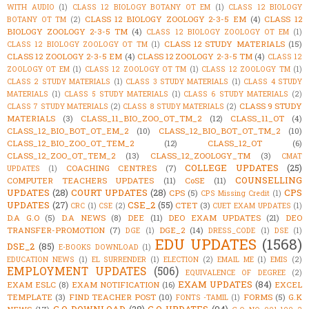
WITH AUDIO
(1)
CLASS 12 BIOLOGY BOTANY OT EM
(1)
CLASS 12 BIOLOGY
CLASS 12 BIOLOGY ZOOLOGY 2-3-5 EM
(4)
CLASS 12
BOTANY OT TM
(2)
BIOLOGY ZOOLOGY 2-3-5 TM
(4)
CLASS 12 BIOLOGY ZOOLOGY OT EM
(1)
CLASS 12 STUDY MATERIALS
(15)
CLASS 12 BIOLOGY ZOOLOGY OT TM
(1)
CLASS 12 ZOOLOGY 2-3-5 EM
(4)
CLASS 12 ZOOLOGY 2-3-5 TM
(4)
CLASS 12
ZOOLOGY OT EM
(1)
CLASS 12 ZOOLOGY OT TM
(1)
CLASS 12 ZOOLOGY TM
(1)
CLASS 2 STUDY MATERIALS
(1)
CLASS 3 STUDY MATERIALS
(1)
CLASS 4 STUDY
MATERIALS
(1)
CLASS 5 STUDY MATERIALS
(1)
CLASS 6 STUDY MATERIALS
(2)
CLASS 9 STUDY
CLASS 7 STUDY MATERIALS
(2)
CLASS 8 STUDY MATERIALS
(2)
MATERIALS
(3)
CLASS_11_BIO_ZOO_OT_TM_2
(12)
CLASS_11_OT
(4)
CLASS_12_BIO_BOT_OT_EM_2
(10)
CLASS_12_BIO_BOT_OT_TM_2
(10)
CLASS_12_BIO_ZOO_OT_TEM_2
(12)
CLASS_12_OT
(6)
CLASS_12_ZOO_OT_TEM_2
(13)
CLASS_12_ZOOLOGY_TM
(3)
CMAT
COLLEGE UPDATES
(25)
COACHING CENTRES
(7)
UPDATES
(1)
COUNSELLING
COMPUTER TEACHERS UPDATES
(11)
CoSE
(11)
UPDATES
(28)
COURT UPDATES
(28)
CPS
CPS
(5)
CPS Missing Credit
(1)
UPDATES
(27)
CSE_2
(55)
CTET
(3)
CRC
(1)
CSE
(2)
CUET EXAM UPDATES
(1)
D.A G.O
(5)
D.A NEWS
(8)
DEE
(11)
DEO EXAM UPDATES
(21)
DEO
TRANSFER-PROMOTION
(7)
DGE_2
(14)
DGE
(1)
DRESS_CODE
(1)
DSE
(1)
EDU UPDATES
(1568)
DSE_2
(85)
E-BOOKS DOWNLOAD
(1)
EDUCATION NEWS
(1)
EL SURRENDER
(1)
ELECTION
(2)
EMAIL ME
(1)
EMIS
(2)
EMPLOYMENT UPDATES
(506)
EQUIVALENCE OF DEGREE
(2)
EXAM UPDATES
(84)
EXAM ESLC
(8)
EXAM NOTIFICATION
(16)
EXCEL
TEMPLATE
(3)
FIND TEACHER POST
(10)
FORMS
(5)
G.K
FONTS -TAMIL
(1)