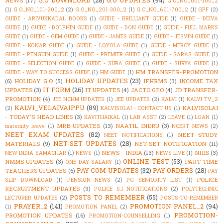
G.O DOWNLOAD
(28)
G.O UPDATES
(94)
NEWS
(17)
G.O_NO_001-100_2
(1)
G.O_NO_101-200_2
(2)
G.O_NO_201-300_2
(1)
G.O_NO_601-700_2
(1)
GPF
(2)
GUIDE - ARIVUKKADAL BOOKS
(1)
GUIDE - BRILLIANT GUIDE
(1)
GUIDE - DEIVA
GUIDE
(1)
GUIDE - DOLPHIN GUIDE
(1)
GUIDE - DON GUIDE
(1)
GUIDE - FULL MARKS
GUIDE
(1)
GUIDE - GEM GUIDE
(1)
GUIDE - JAMES GUIDE
(1)
GUIDE - JESVIN GUIDE
(1)
GUIDE - KONAR GUIDE
(1)
GUIDE - LOYOLA GUIDE
(1)
GUIDE - MERCY GUIDE
(1)
GUIDE - PENGUIN GUIDE
(1)
GUIDE - PREMIER GUIDE
(1)
GUIDE - SARAS GUIDE
(1)
GUIDE - SELECTION GUIDE
(1)
GUIDE - SURA GUIDE
(1)
GUIDE - SURYA GUIDE
(1)
HM TRANSFER-PROMOTION
GUIDE - WAY TO SUCCESS GUIDE
(1)
HM GUIDE
(1)
HOLIDAY UPDATES
(23)
(6)
HOLIDAY G.O
(5)
IFHRMS
(3)
INCOME TAX
IT FORM
(26)
UPDATES
(3)
IT UPDATES
(4)
JACTO GEO
(4)
JD TRANSFER-
PROMOTION
(4)
JEE NCHM UPDATES
(1)
JEE UPDATES
(2)
KALVI
(1)
KALVI TV_2
KALVI_VELAIVAIPPU
(89)
KALVISOLAI
(2)
KALVISOLAI - CONTACT US
(1)
- TODAY'S HEAD LINES
(3)
KAVITHAIKAL
(1)
LAB ASST
(2)
LEAVE
(1)
LOAN
(1)
MRB UPDATES
(13)
NAATIL INDRU
(3)
maternity leave
(1)
NCERT NEWS
(2)
NEET EXAM UPDATES
(82)
NEET STUDY
NEET NOTIFICATIONS
(1)
NET-SET UPDATES
(28)
MATERIALS
(9)
NET-SET NOTIFICATION
(11)
NEWS - INDIA
(13)
NHIS
(3)
NEW INDIA SAMACHAR
(1)
NEWS
(1)
NEWS LIVE
(1)
ONLINE TEST
(53)
NMMS UPDATES
(3)
PART TIME
ONE DAY SALARY
(1)
PAY COM UPDATES
(32)
PAY ORDERS
(28)
TEACHERS UPDATES
(6)
PAY
POLICE
SLIP DOWNLOAD
(1)
PENSION NEWS
(2)
PG SENIORITY LIST
(1)
RECRUITMENT UPDATES
(9)
POLICE S.I NOTIFICATIONS
(2)
POLYTECHNIC
POSTS TO REMEMBER
(55)
LECTURER UPDATES
(2)
POSTS-TO-REMEMBER
PRAYER_2
(141)
PROMOTION PANEL_2
(94)
(1)
PROMOTION PANEL
(2)
PROMOTION-
PROMOTION UPDATES
(16)
PROMOTION-COUNSELLING
(1)