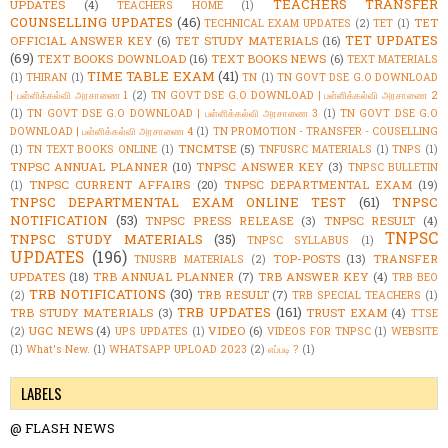
TEACHERS TRANSFER
UPDATES
(4)
TEACHERS HOME
(1)
COUNSELLING UPDATES
(46)
TET
TECHNICAL EXAM UPDATES
(2)
TET
(1)
TET UPDATES
OFFICIAL ANSWER KEY
(6)
TET STUDY MATERIALS
(16)
(69)
TEXT BOOKS DOWNLOAD
(16)
TEXT BOOKS NEWS
(6)
TEXT MATERIALS
TIME TABLE EXAM
(41)
(1)
THIRAN
(1)
TN
(1)
TN GOVT DSE G.O DOWNLOAD
| பள்ளிக்கல்வி அரசாணை 1
(2)
TN GOVT DSE G.O DOWNLOAD | பள்ளிக்கல்வி அரசாணை 2
(1)
TN GOVT DSE G.O DOWNLOAD | பள்ளிக்கல்வி அரசாணை 3
(1)
TN GOVT DSE G.O
DOWNLOAD | பள்ளிக்கல்வி அரசாணை 4
(1)
TN PROMOTION - TRANSFER - COUSELLING
TNCMTSE
(5)
(1)
TN TEXT BOOKS ONLINE
(1)
TNFUSRC MATERIALS
(1)
TNPS
(1)
TNPSC ANNUAL PLANNER
(10)
TNPSC ANSWER KEY
(3)
TNPSC BULLETIN
TNPSC CURRENT AFFAIRS
(20)
TNPSC DEPARTMENTAL EXAM
(19)
(1)
TNPSC DEPARTMENTAL EXAM ONLINE TEST
(61)
TNPSC
NOTIFICATION
(53)
TNPSC PRESS RELEASE
(3)
TNPSC RESULT
(4)
TNPSC
TNPSC STUDY MATERIALS
(35)
TNPSC SYLLABUS
(1)
UPDATES
(196)
TOP-POSTS
(13)
TRANSFER
TNUSRB MATERIALS
(2)
UPDATES
(18)
TRB ANNUAL PLANNER
(7)
TRB ANSWER KEY
(4)
TRB BEO
TRB NOTIFICATIONS
(30)
TRB RESULT
(7)
(2)
TRB SPECIAL TEACHERS
(1)
TRB UPDATES
(161)
TRB STUDY MATERIALS
(3)
TRUST EXAM
(4)
TTSE
UGC NEWS
(4)
VIDEO
(6)
(2)
UPS UPDATES
(1)
VIDEOS FOR TNPSC
(1)
WEBSITE
(1)
What's New.
(1)
WHATSAPP UPLOAD 2023
(2)
எப்படி ?
(1)
LABELS
@ FLASH NEWS