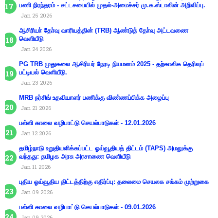
பணி நிரந்தரம் - சட்டசபையில் முதல்-அமைச்சர் மு.க.ஸ்டாலின் அறிவிப்பு.
Jan 25 2026
ஆசிரியா் தோ்வு வாரியத்தின் (TRB) ஆண்டுத் தோ்வு அட்டவணை
வெளியீடு
Jan 24 2026
PG TRB முதுகலை ஆசிரியர் நேரடி நியமனம் 2025 - தற்காலிக தெரிவுப்
பட்டியல் வெளியீடு.
Jan 23 2026
MRB நர்சிங் உதவியாளர் பணிக்கு விண்ணப்பிக்க அழைப்பு
Jan 21 2026
பள்ளி காலை வழிபாட்டு செயல்பாடுகள் - 12.01.2026
Jan 12 2026
தமிழ்நாடு உறுதியளிக்கப்பட்ட ஓய்வூதியத் திட்டம் (TAPS) அமலுக்கு
வந்தது: தமிழக அரசு அரசாணை வெளியீடு
Jan 11 2026
புதிய ஓய்வூதிய திட்டத்திற்கு எதிர்ப்பு: தலைமை செயலக சங்கம் முற்றுகை
Jan 09 2026
பள்ளி காலை வழிபாட்டு செயல்பாடுகள் - 09.01.2026
Jan 09 2026