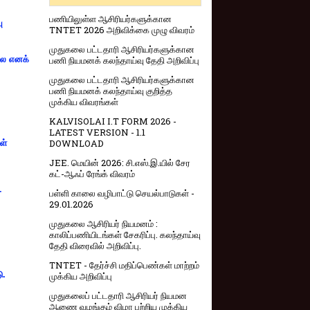
பணியிலுள்ள ஆசிரியர்களுக்கான
ு
TNTET 2026 அறிவிக்கை முழு விவரம்
முதுகலை பட்டதாரி ஆசிரியர்களுக்கான
்லை எனக்
பணி நியமனக் கலந்தாய்வு தேதி அறிவிப்பு
முதுகலை பட்டதாரி ஆசிரியர்களுக்கான
பணி நியமனக் கலந்தாய்வு குறித்த
முக்கிய விவரங்கள்
KALVISOLAI I.T FORM 2026 -
LATEST VERSION - 1.1
DOWNLOAD
ள்
JEE. மெயின் 2026: சி.எஸ்.இ.யில் சேர
கட்-ஆஃப் ரேங்க் விவரம்
-
பள்ளி காலை வழிபாட்டு செயல்பாடுகள் -
29.01.2026
முதுகலை ஆசிரியர் நியமனம் :
காலிப்பணியிடங்கள் சேகரிப்பு. கலந்தாய்வு
தேதி விரைவில் அறிவிப்பு.
TNTET - தேர்ச்சி மதிப்பெண்கள் மாற்றம்
ு.
முக்கிய அறிவிப்பு
முதுகலைப் பட்டதாரி ஆசிரியர் நியமன
ஆணை வழங்கும் விழா பற்றிய முக்கிய