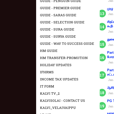
GUIDE - PENGUIN GUIDE
Jan 
GUIDE - PREMIER GUIDE
முழு
Jan 
GUIDE - SARAS GUIDE
GUIDE - SELECTION GUIDE
சிறப
கூறி
GUIDE - SURA GUIDE
Jan 
GUIDE - SURYA GUIDE
துணை
GUIDE - WAY TO SUCCESS GUIDE
Jan 
HM GUIDE
Part
போரா
HM TRANSFER-PROMOTION
Jan 
HOLIDAY UPDATES
Part
IFHRMS
சட்ட
INCOME TAX UPDATES
Jan 
IT FORM
ஆசிர
KALVI TV_2
Jan 
KALVISOLAI - CONTACT US
PG T
Jan 
KALVI_VELAIVAIPPU