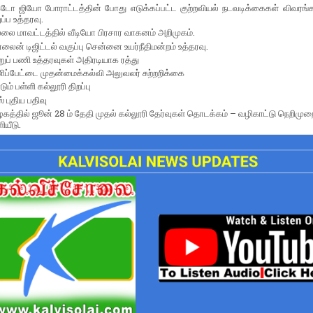
்டோ ஜியோ போராட்டத்தின் போது எடுக்கப்பட்ட குற்றவியல் நடவடிக்கைகள் விவரங
்ப உத்தரவு.
்லை மாவட்டத்தில் வீடியோ பிரசார வாகனம் அறிமுகம்.
ைன் டிஜிட்டல் வகுப்பு சென்னை உயர்நீதிமன்றம் உத்தரவு.
றுப் பணி உத்தரவுகள் அதிரடியாக ரத்து
ிப்பேட்டை முதன்மைக்கல்வி அலுவலர் சுற்றறிக்கை
டும் பள்ளி கல்லூரி திறப்பு
் புதிய பதிவு
ழகத்தில் ஜூன் 28 ம் தேதி முதல் கல்லூரி தேர்வுகள் தொடக்கம் – வழிகாட்டு நெறிமுற
ியீடு.