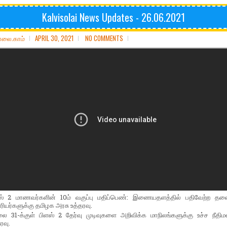
Kalvisolai News Updates - 26.06.2021
ோலை.காம்
APRIL 30, 2021
NO COMMENTS
ஸ் 2 மாணவர்களின் 10ம் வகுப்பு மதிப்பெண்: இணையதளத்தில் பதிவேற்ற த
ியர்களுக்கு தமிழக அரசு உத்தரவு.
ை 31-க்குள் பிளஸ் 2 தேர்வு முடிவுகளை அறிவிக்க மாநிலங்களுக்கு உச்ச நீதிமன
ரவு.