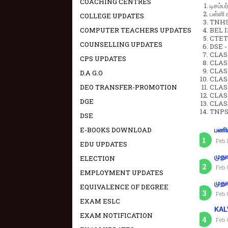
COACHING CENTRES
டிசம்ப
பள்ளி 
COLLEGE UPDATES
TNHSP
COMPUTER TEACHERS UPDATES
BEL IN
CTET 
COUNSELLING UPDATES
DSE -
CLAS
CPS UPDATES
CLASS
CLASS
D.A G.O
CLAS
DEO TRANSFER-PROMOTION
CLAS
CLAS
DGE
CLAS
TNPS
DSE
E-BOOKS DOWNLOAD
பணிய
Feb 
EDU UPDATES
முது
ELECTION
Feb 
EMPLOYMENT UPDATES
முது
EQUIVALENCE OF DEGREE
Feb 
EXAM ESLC
KAL
EXAM NOTIFICATION
Feb 