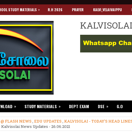
»
HOOL STUDY MATERIALS
R.H 2026
PRAYER
KALVI_VELAIVAIPPU
KALVISOLA
»
»
»
WNLOAD
STUDY MATERIALS
DEPT EXAM
DSE
G.O
»
@ FLASH NEWS
,
EDU UPDATES
,
KALVISOLAI - TODAY'S HEAD LINE
 Kalvisolai News Updates - 26.06.2021