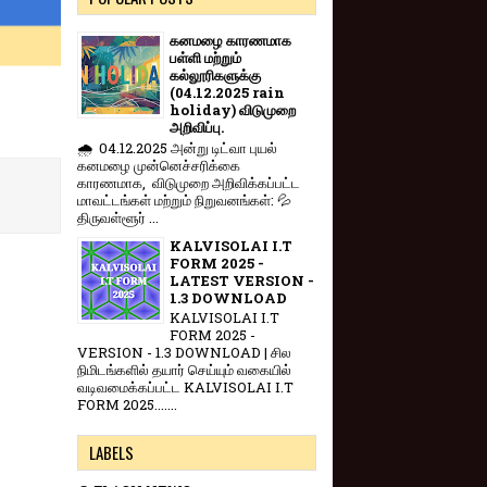
கனமழை காரணமாக
பள்ளி மற்றும்
கல்லூரிகளுக்கு
(04.12.2025 rain
holiday) விடுமுறை
அறிவிப்பு.
🌧️ 04.12.2025 அன்று டிட்வா புயல்
கனமழை முன்னெச்சரிக்கை
காரணமாக, விடுமுறை அறிவிக்கப்பட்ட
மாவட்டங்கள் மற்றும் நிறுவனங்கள்: 💦
திருவள்ளூர் ...
KALVISOLAI I.T
FORM 2025 -
LATEST VERSION -
1.3 DOWNLOAD
KALVISOLAI I.T
FORM 2025 -
VERSION - 1.3 DOWNLOAD | சில
நிமிடங்களில் தயார் செய்யும் வகையில்
வடிவமைக்கப்பட்ட KALVISOLAI I.T
FORM 2025.......
LABELS