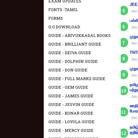
EXAM UPDATES
JEE.
FONTS -TAMIL
Jan 
FORMS
பள்ள
G.O DOWNLOAD
Jan 
GUIDE - ARIVUKKADAL BOOKS
முது
Jan 
GUIDE - BRILLIANT GUIDE
GUIDE - DEIVA GUIDE
TNTE
Jan 
GUIDE - DOLPHIN GUIDE
முது
GUIDE - DON GUIDE
Jan 
GUIDE - FULL MARKS GUIDE
தமிழ
GUIDE - GEM GUIDE
மற்று
GUIDE - JAMES GUIDE
Jan 
GUIDE - JESVIN GUIDE
ஊதிய
போரா
GUIDE - KONAR GUIDE
Jan 
GUIDE - LOYOLA GUIDE
தமிழ
GUIDE - MERCY GUIDE
குறித