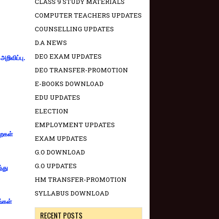
CLASS 9 STUDY MATERIALS
COMPUTER TEACHERS UPDATES
COUNSELLING UPDATES
D.A NEWS
DEO EXAM UPDATES
றிவிப்பு.
DEO TRANSFER-PROMOTION
E-BOOKS DOWNLOAD
EDU UPDATES
ELECTION
EMPLOYMENT UPDATES
றைகள்
EXAM UPDATES
G.O DOWNLOAD
G.O UPDATES
்து
HM TRANSFER-PROMOTION
SYLLABUS DOWNLOAD
ங்கள்
RECENT POSTS