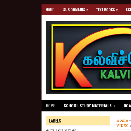
»
»
HOME
SUB DOMAINS
TEXT BOOKS
SC
»
HOME
SCHOOL STUDY MATERIALS
DO
LABELS
Home
VIDEO
»
@ FLASH NEWS