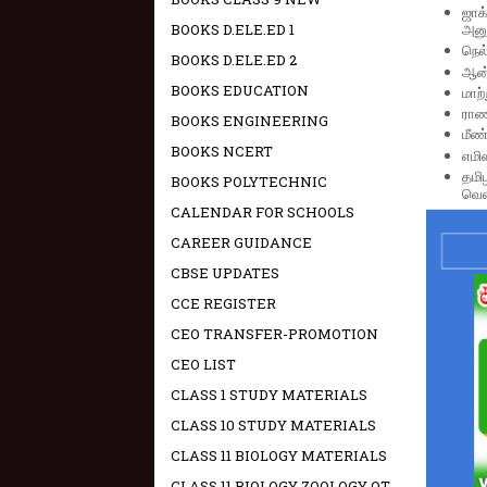
ஜாக
BOOKS D.ELE.ED 1
அனுப
நெல
BOOKS D.ELE.ED 2
ஆன்ல
BOOKS EDUCATION
மாற்
ராண
BOOKS ENGINEERING
மீண்
BOOKS NCERT
எமிஸ
தமி
BOOKS POLYTECHNIC
வெள
CALENDAR FOR SCHOOLS
CAREER GUIDANCE
CBSE UPDATES
CCE REGISTER
CEO TRANSFER-PROMOTION
CEO LIST
CLASS 1 STUDY MATERIALS
CLASS 10 STUDY MATERIALS
CLASS 11 BIOLOGY MATERIALS
CLASS 11 BIOLOGY ZOOLOGY OT -