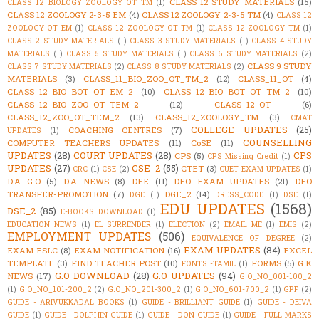
CLASS 12 STUDY MATERIALS
(15)
CLASS 12 BIOLOGY ZOOLOGY OT TM
(1)
CLASS 12 ZOOLOGY 2-3-5 EM
(4)
CLASS 12 ZOOLOGY 2-3-5 TM
(4)
CLASS 12
ZOOLOGY OT EM
(1)
CLASS 12 ZOOLOGY OT TM
(1)
CLASS 12 ZOOLOGY TM
(1)
CLASS 2 STUDY MATERIALS
(1)
CLASS 3 STUDY MATERIALS
(1)
CLASS 4 STUDY
MATERIALS
(1)
CLASS 5 STUDY MATERIALS
(1)
CLASS 6 STUDY MATERIALS
(2)
CLASS 9 STUDY
CLASS 7 STUDY MATERIALS
(2)
CLASS 8 STUDY MATERIALS
(2)
MATERIALS
(3)
CLASS_11_BIO_ZOO_OT_TM_2
(12)
CLASS_11_OT
(4)
CLASS_12_BIO_BOT_OT_EM_2
(10)
CLASS_12_BIO_BOT_OT_TM_2
(10)
CLASS_12_BIO_ZOO_OT_TEM_2
(12)
CLASS_12_OT
(6)
CLASS_12_ZOO_OT_TEM_2
(13)
CLASS_12_ZOOLOGY_TM
(3)
CMAT
COLLEGE UPDATES
(25)
COACHING CENTRES
(7)
UPDATES
(1)
COUNSELLING
COMPUTER TEACHERS UPDATES
(11)
CoSE
(11)
UPDATES
(28)
COURT UPDATES
(28)
CPS
CPS
(5)
CPS Missing Credit
(1)
UPDATES
(27)
CSE_2
(55)
CTET
(3)
CRC
(1)
CSE
(2)
CUET EXAM UPDATES
(1)
D.A G.O
(5)
D.A NEWS
(8)
DEE
(11)
DEO EXAM UPDATES
(21)
DEO
TRANSFER-PROMOTION
(7)
DGE_2
(14)
DGE
(1)
DRESS_CODE
(1)
DSE
(1)
EDU UPDATES
(1568)
DSE_2
(85)
E-BOOKS DOWNLOAD
(1)
EDUCATION NEWS
(1)
EL SURRENDER
(1)
ELECTION
(2)
EMAIL ME
(1)
EMIS
(2)
EMPLOYMENT UPDATES
(506)
EQUIVALENCE OF DEGREE
(2)
EXAM UPDATES
(84)
EXAM ESLC
(8)
EXAM NOTIFICATION
(16)
EXCEL
TEMPLATE
(3)
FIND TEACHER POST
(10)
FORMS
(5)
G.K
FONTS -TAMIL
(1)
G.O DOWNLOAD
(28)
G.O UPDATES
(94)
NEWS
(17)
G.O_NO_001-100_2
(1)
G.O_NO_101-200_2
(2)
G.O_NO_201-300_2
(1)
G.O_NO_601-700_2
(1)
GPF
(2)
GUIDE - ARIVUKKADAL BOOKS
(1)
GUIDE - BRILLIANT GUIDE
(1)
GUIDE - DEIVA
GUIDE
(1)
GUIDE - DOLPHIN GUIDE
(1)
GUIDE - DON GUIDE
(1)
GUIDE - FULL MARKS