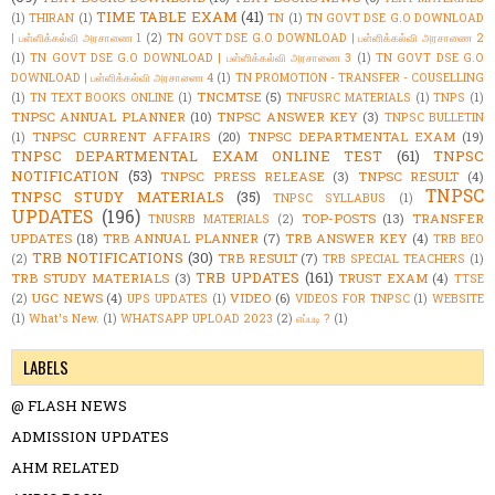
TIME TABLE EXAM
(41)
(1)
THIRAN
(1)
TN
(1)
TN GOVT DSE G.O DOWNLOAD
| பள்ளிக்கல்வி அரசாணை 1
(2)
TN GOVT DSE G.O DOWNLOAD | பள்ளிக்கல்வி அரசாணை 2
(1)
TN GOVT DSE G.O DOWNLOAD | பள்ளிக்கல்வி அரசாணை 3
(1)
TN GOVT DSE G.O
DOWNLOAD | பள்ளிக்கல்வி அரசாணை 4
(1)
TN PROMOTION - TRANSFER - COUSELLING
TNCMTSE
(5)
(1)
TN TEXT BOOKS ONLINE
(1)
TNFUSRC MATERIALS
(1)
TNPS
(1)
TNPSC ANNUAL PLANNER
(10)
TNPSC ANSWER KEY
(3)
TNPSC BULLETIN
TNPSC CURRENT AFFAIRS
(20)
TNPSC DEPARTMENTAL EXAM
(19)
(1)
TNPSC DEPARTMENTAL EXAM ONLINE TEST
(61)
TNPSC
NOTIFICATION
(53)
TNPSC PRESS RELEASE
(3)
TNPSC RESULT
(4)
TNPSC
TNPSC STUDY MATERIALS
(35)
TNPSC SYLLABUS
(1)
UPDATES
(196)
TOP-POSTS
(13)
TRANSFER
TNUSRB MATERIALS
(2)
UPDATES
(18)
TRB ANNUAL PLANNER
(7)
TRB ANSWER KEY
(4)
TRB BEO
TRB NOTIFICATIONS
(30)
TRB RESULT
(7)
(2)
TRB SPECIAL TEACHERS
(1)
TRB UPDATES
(161)
TRB STUDY MATERIALS
(3)
TRUST EXAM
(4)
TTSE
UGC NEWS
(4)
VIDEO
(6)
(2)
UPS UPDATES
(1)
VIDEOS FOR TNPSC
(1)
WEBSITE
(1)
What's New.
(1)
WHATSAPP UPLOAD 2023
(2)
எப்படி ?
(1)
LABELS
@ FLASH NEWS
ADMISSION UPDATES
AHM RELATED