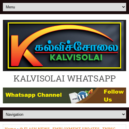
KALVISOLAI WHATSAPP
Home
»
@ FLASH NEWS
,
EMPLOYMENT UPDATES
,
TNPSC