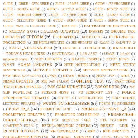
GUIDE
(1)
GUIDE - GEM GUIDE
(1)
GUIDE - JAMES GUIDE
(1)
GUIDE - JESVIN GUIDE
(1)
GUIDE - KONAR GUIDE
(1)
GUIDE - LOYOLA GUIDE
(1)
GUIDE - MERCY GUIDE
(1)
GUIDE - PENGUIN GUIDE
(1)
GUIDE - PREMIER GUIDE
(1)
GUIDE - SARAS GUIDE
(1)
GUIDE - SELECTION GUIDE
(1)
GUIDE - SURA GUIDE
(1)
GUIDE - SURYA GUIDE
(1)
HM TRANSFER-PROMOTION
GUIDE - WAY TO SUCCESS GUIDE
(1)
HM GUIDE
(1)
HOLIDAY UPDATES
(23)
(6)
HOLIDAY G.O
(5)
IFHRMS
(3)
INCOME TAX
IT FORM
(26)
UPDATES
(3)
IT UPDATES
(4)
JACTO GEO
(4)
JD TRANSFER-
PROMOTION
(4)
JEE NCHM UPDATES
(1)
JEE UPDATES
(2)
KALVI
(1)
KALVI TV_2
KALVI_VELAIVAIPPU
(89)
KALVISOLAI
(2)
KALVISOLAI - CONTACT US
(1)
- TODAY'S HEAD LINES
(3)
KAVITHAIKAL
(1)
LAB ASST
(2)
LEAVE
(1)
LOAN
(1)
MRB UPDATES
(13)
NAATIL INDRU
(3)
maternity leave
(1)
NCERT NEWS
(2)
NEET EXAM UPDATES
(82)
NEET STUDY
NEET NOTIFICATIONS
(1)
NET-SET UPDATES
(28)
MATERIALS
(9)
NET-SET NOTIFICATION
(11)
NEWS - INDIA
(13)
NHIS
(3)
NEW INDIA SAMACHAR
(1)
NEWS
(1)
NEWS LIVE
(1)
ONLINE TEST
(53)
NMMS UPDATES
(3)
PART TIME
ONE DAY SALARY
(1)
PAY COM UPDATES
(32)
PAY ORDERS
(28)
TEACHERS UPDATES
(6)
PAY
POLICE
SLIP DOWNLOAD
(1)
PENSION NEWS
(2)
PG SENIORITY LIST
(1)
RECRUITMENT UPDATES
(9)
POLICE S.I NOTIFICATIONS
(2)
POLYTECHNIC
POSTS TO REMEMBER
(55)
LECTURER UPDATES
(2)
POSTS-TO-REMEMBER
PRAYER_2
(141)
PROMOTION PANEL_2
(94)
(1)
PROMOTION PANEL
(2)
PROMOTION-
PROMOTION UPDATES
(16)
PROMOTION-COUNSELLING
(1)
COUNSELLING_2
(138)
PTA QUESTION BANK
(1)
PTA TEACHERS
(2)
REGULARISATION ORDERS
(22)
RESULT - LINK
(5)
QUARTERLY EXAM
(1)
RESULT UPDATES
(90)
RH DOWNLOAD
(10)
RRB
(4)
RTE UPDATES
(4)
SCHOLARSHIP UPDATES
(6)
SCHOOL UPDATES
(13)
SELVA UPDATES
(1)