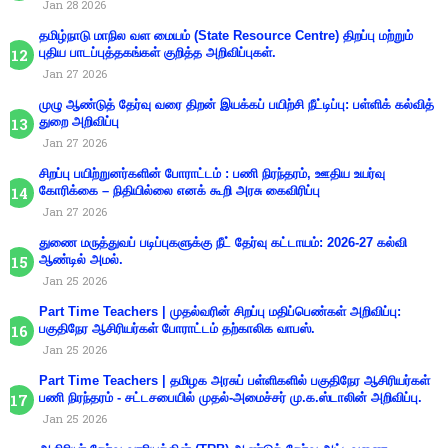
Jan 28 2026
தமிழ்நாடு மாநில வள மையம் (State Resource Centre) திறப்பு மற்றும்
புதிய பாடப்புத்தகங்கள் குறித்த அறிவிப்புகள்.
Jan 27 2026
முழு ஆண்டுத் தேர்வு வரை திறன் இயக்கப் பயிற்சி நீட்டிப்பு: பள்ளிக் கல்வித்
துறை அறிவிப்பு
Jan 27 2026
சிறப்பு பயிற்றுனர்களின் போராட்டம் : பணி நிரந்தரம், ஊதிய உயர்வு
கோரிக்கை – நிதியில்லை எனக் கூறி அரசு கைவிரிப்பு
Jan 27 2026
துணை மருத்துவப் படிப்புகளுக்கு நீட் தேர்வு கட்டாயம்: 2026-27 கல்வி
ஆண்டில் அமல்.
Jan 25 2026
Part Time Teachers | முதல்வரின் சிறப்பு மதிப்பெண்கள் அறிவிப்பு:
பகுதிநேர ஆசிரியர்கள் போராட்டம் தற்காலிக வாபஸ்.
Jan 25 2026
Part Time Teachers | தமிழக அரசுப் பள்ளிகளில் பகுதிநேர ஆசிரியர்கள்
பணி நிரந்தரம் - சட்டசபையில் முதல்-அமைச்சர் மு.க.ஸ்டாலின் அறிவிப்பு.
Jan 25 2026