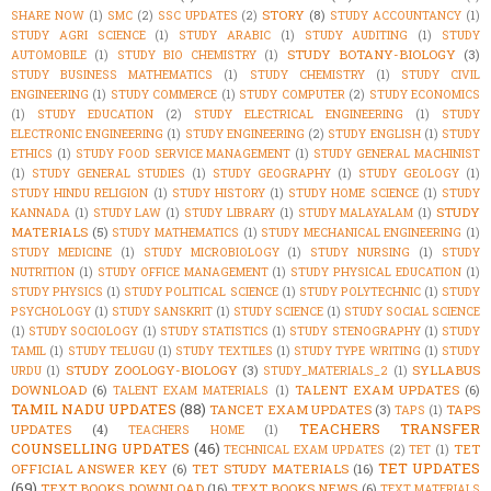
STORY
(8)
SHARE NOW
(1)
SMC
(2)
SSC UPDATES
(2)
STUDY ACCOUNTANCY
(1)
STUDY AGRI SCIENCE
(1)
STUDY ARABIC
(1)
STUDY AUDITING
(1)
STUDY
STUDY BOTANY-BIOLOGY
(3)
AUTOMOBILE
(1)
STUDY BIO CHEMISTRY
(1)
STUDY BUSINESS MATHEMATICS
(1)
STUDY CHEMISTRY
(1)
STUDY CIVIL
ENGINEERING
(1)
STUDY COMMERCE
(1)
STUDY COMPUTER
(2)
STUDY ECONOMICS
(1)
STUDY EDUCATION
(2)
STUDY ELECTRICAL ENGINEERING
(1)
STUDY
ELECTRONIC ENGINEERING
(1)
STUDY ENGINEERING
(2)
STUDY ENGLISH
(1)
STUDY
ETHICS
(1)
STUDY FOOD SERVICE MANAGEMENT
(1)
STUDY GENERAL MACHINIST
(1)
STUDY GENERAL STUDIES
(1)
STUDY GEOGRAPHY
(1)
STUDY GEOLOGY
(1)
STUDY HINDU RELIGION
(1)
STUDY HISTORY
(1)
STUDY HOME SCIENCE
(1)
STUDY
STUDY
KANNADA
(1)
STUDY LAW
(1)
STUDY LIBRARY
(1)
STUDY MALAYALAM
(1)
MATERIALS
(5)
STUDY MATHEMATICS
(1)
STUDY MECHANICAL ENGINEERING
(1)
STUDY MEDICINE
(1)
STUDY MICROBIOLOGY
(1)
STUDY NURSING
(1)
STUDY
NUTRITION
(1)
STUDY OFFICE MANAGEMENT
(1)
STUDY PHYSICAL EDUCATION
(1)
STUDY PHYSICS
(1)
STUDY POLITICAL SCIENCE
(1)
STUDY POLYTECHNIC
(1)
STUDY
PSYCHOLOGY
(1)
STUDY SANSKRIT
(1)
STUDY SCIENCE
(1)
STUDY SOCIAL SCIENCE
(1)
STUDY SOCIOLOGY
(1)
STUDY STATISTICS
(1)
STUDY STENOGRAPHY
(1)
STUDY
TAMIL
(1)
STUDY TELUGU
(1)
STUDY TEXTILES
(1)
STUDY TYPE WRITING
(1)
STUDY
STUDY ZOOLOGY-BIOLOGY
(3)
SYLLABUS
URDU
(1)
STUDY_MATERIALS_2
(1)
DOWNLOAD
(6)
TALENT EXAM UPDATES
(6)
TALENT EXAM MATERIALS
(1)
TAMIL NADU UPDATES
(88)
TANCET EXAM UPDATES
(3)
TAPS
TAPS
(1)
TEACHERS TRANSFER
UPDATES
(4)
TEACHERS HOME
(1)
COUNSELLING UPDATES
(46)
TET
TECHNICAL EXAM UPDATES
(2)
TET
(1)
TET UPDATES
OFFICIAL ANSWER KEY
(6)
TET STUDY MATERIALS
(16)
(69)
TEXT BOOKS DOWNLOAD
(16)
TEXT BOOKS NEWS
(6)
TEXT MATERIALS