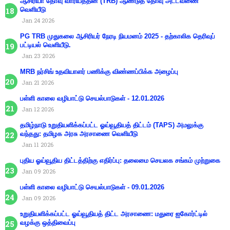
ஆசிரியா் தோ்வு வாரியத்தின் (TRB) ஆண்டுத் தோ்வு அட்டவணை
வெளியீடு
Jan 24 2026
PG TRB முதுகலை ஆசிரியர் நேரடி நியமனம் 2025 - தற்காலிக தெரிவுப்
பட்டியல் வெளியீடு.
Jan 23 2026
MRB நர்சிங் உதவியாளர் பணிக்கு விண்ணப்பிக்க அழைப்பு
Jan 21 2026
பள்ளி காலை வழிபாட்டு செயல்பாடுகள் - 12.01.2026
Jan 12 2026
தமிழ்நாடு உறுதியளிக்கப்பட்ட ஓய்வூதியத் திட்டம் (TAPS) அமலுக்கு
வந்தது: தமிழக அரசு அரசாணை வெளியீடு
Jan 11 2026
புதிய ஓய்வூதிய திட்டத்திற்கு எதிர்ப்பு: தலைமை செயலக சங்கம் முற்றுகை
Jan 09 2026
பள்ளி காலை வழிபாட்டு செயல்பாடுகள் - 09.01.2026
Jan 09 2026
உறுதியளிக்கப்பட்ட ஓய்வூதியத் திட்ட அரசாணை: மதுரை ஐகோர்ட்டில்
வழக்கு ஒத்திவைப்பு