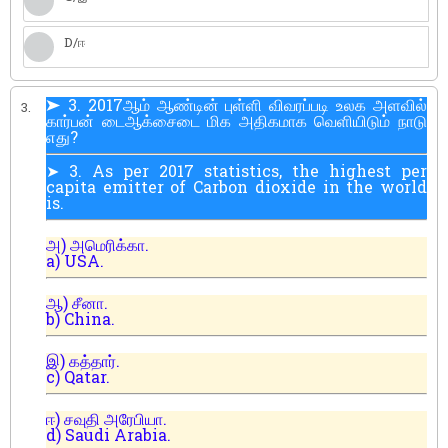
D/ஈ
➤ 3. 2017ஆம் ஆண்டின் புள்ளி விவரப்படி உலக அளவில்
3.
கார்பன் டைஆக்சைடை மிக அதிகமாக வெளியிடும் நாடு
எது?
➤ 3. As per 2017 statistics, the highest per
capita emitter of Carbon dioxide in the world
is.
அ) அமெரிக்கா.
a) USA.
ஆ) சீனா.
b) China.
இ) கத்தார்.
c) Qatar.
ஈ) சவுதி அரேபியா.
d) Saudi Arabia.