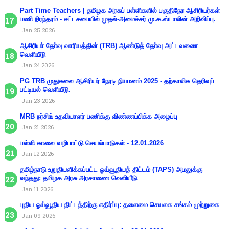
Part Time Teachers | தமிழக அரசுப் பள்ளிகளில் பகுதிநேர ஆசிரியர்கள்
பணி நிரந்தரம் - சட்டசபையில் முதல்-அமைச்சர் மு.க.ஸ்டாலின் அறிவிப்பு.
Jan 25 2026
ஆசிரியா் தோ்வு வாரியத்தின் (TRB) ஆண்டுத் தோ்வு அட்டவணை
வெளியீடு
Jan 24 2026
PG TRB முதுகலை ஆசிரியர் நேரடி நியமனம் 2025 - தற்காலிக தெரிவுப்
பட்டியல் வெளியீடு.
Jan 23 2026
MRB நர்சிங் உதவியாளர் பணிக்கு விண்ணப்பிக்க அழைப்பு
Jan 21 2026
பள்ளி காலை வழிபாட்டு செயல்பாடுகள் - 12.01.2026
Jan 12 2026
தமிழ்நாடு உறுதியளிக்கப்பட்ட ஓய்வூதியத் திட்டம் (TAPS) அமலுக்கு
வந்தது: தமிழக அரசு அரசாணை வெளியீடு
Jan 11 2026
புதிய ஓய்வூதிய திட்டத்திற்கு எதிர்ப்பு: தலைமை செயலக சங்கம் முற்றுகை
Jan 09 2026