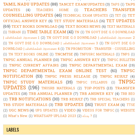
TAMIL NADU UPDATES
(88)
TANCET EXAM UPDATES
(3)
TAPS
TAPS
(1)
TEACHERS TRANSFER
UPDATES
(4)
TEACHERS HOME
(1)
COUNSELLING UPDATES
(46)
TET
TECHNICAL EXAM UPDATES
(2)
TET
(1)
TET UPDATES
OFFICIAL ANSWER KEY
(6)
TET STUDY MATERIALS
(16)
(69)
TEXT BOOKS DOWNLOAD
(16)
TEXT BOOKS NEWS
(6)
TEXT MATERIALS
TIME TABLE EXAM
(41)
(1)
THIRAN
(1)
TN
(1)
TN GOVT DSE G.O DOWNLOAD
| பள்ளிக்கல்வி அரசாணை 1
(2)
TN GOVT DSE G.O DOWNLOAD | பள்ளிக்கல்வி அரசாணை 2
(1)
TN GOVT DSE G.O DOWNLOAD | பள்ளிக்கல்வி அரசாணை 3
(1)
TN GOVT DSE G.O
DOWNLOAD | பள்ளிக்கல்வி அரசாணை 4
(1)
TN PROMOTION - TRANSFER - COUSELLING
TNCMTSE
(5)
(1)
TN TEXT BOOKS ONLINE
(1)
TNFUSRC MATERIALS
(1)
TNPS
(1)
TNPSC ANNUAL PLANNER
(10)
TNPSC ANSWER KEY
(3)
TNPSC BULLETIN
TNPSC CURRENT AFFAIRS
(20)
TNPSC DEPARTMENTAL EXAM
(19)
(1)
TNPSC DEPARTMENTAL EXAM ONLINE TEST
(61)
TNPSC
NOTIFICATION
(53)
TNPSC PRESS RELEASE
(3)
TNPSC RESULT
(4)
TNPSC
TNPSC STUDY MATERIALS
(35)
TNPSC SYLLABUS
(1)
UPDATES
(196)
TOP-POSTS
(13)
TRANSFER
TNUSRB MATERIALS
(2)
UPDATES
(18)
TRB ANNUAL PLANNER
(7)
TRB ANSWER KEY
(4)
TRB BEO
TRB NOTIFICATIONS
(30)
TRB RESULT
(7)
(2)
TRB SPECIAL TEACHERS
(1)
TRB UPDATES
(161)
TRB STUDY MATERIALS
(3)
TRUST EXAM
(4)
TTSE
UGC NEWS
(4)
VIDEO
(6)
(2)
UPS UPDATES
(1)
VIDEOS FOR TNPSC
(1)
WEBSITE
(1)
What's New.
(1)
WHATSAPP UPLOAD 2023
(2)
எப்படி ?
(1)
LABELS