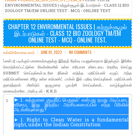
ENVIRONMENTAL ISSUES | சுற்றுச்சூழல் இடர்பாடுகள் - CLASS 12 BIO
ZOOLOGY TM/EM ONLINE TEST - MCQ - ONLINE TEST.
CHAPTER 12 ENVIRONMENTAL ISSUES | சுற்றுச்சூழல்
இடர்பாடுகள் - CLASS 12 BIO ZOOLOGY TM/EM
ONLINE TEST - MCQ - ONLINE TEST.
கல்விச்சோலை.காம்
JUNE 01, 2022
NO COMMENTS
ப்ளஸ் டூ படிக்கும் மாணவர்களுக்கு இந்தத் தேர்வு பயனுள்ளதாக இருக்கும். இங்கே
கொடுக்கப்பட்டுள்ள கேள்விகளில் உள்ள சரியான விடையை தெரிவு செய்து
SUBMIT செய்யுங்கள்.உடனே நீங்கள் எடுத்த மதிப்பெண் வரும். அந்த
மதிப்பெண்ணை கீழே உள்ள கமெண்ட் பாக்ஸ் இல் பதிவு செய்யுங்கள். மதிப்பெண்
குறைந்தால் மீண்டும் ஒருமுறை முயற்சி செய்யுங்கள்... வாழ்த்துக்கள்
மாணவர்களே...அன்புடன் - K.K.D.
➤ 1. சுத்தமான குடிநீர்ப் பெறுதல்' என்பது நமது அடிப்படை
1.
உரிமை, இது இந்திய அரசியலமைப்பில் எந்த பிரிவில்
அடங்கியுள்ளது?
➤ 1. Right to Clean Water is a fundamental
right, under the Indian Constitution