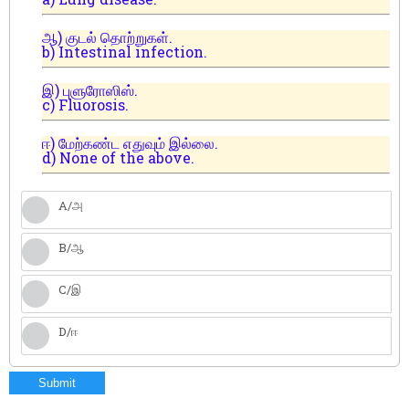
ஆ) குடல் தொற்றுகள்.
b) Intestinal infection.
இ) புளுரோஸிஸ்.
c) Fluorosis.
ஈ) மேற்கண்ட எதுவும் இல்லை.
d) None of the above.
A/அ
B/ஆ
C/இ
D/ஈ
Submit