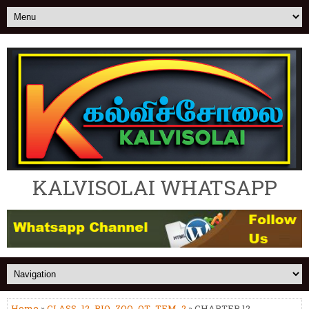
KALVISOLAI WHATSAPP
Home
»
CLASS_12_BIO_ZOO_OT_TEM_2
» CHAPTER 12