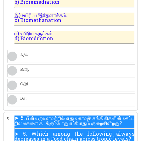
b) Bioremediation
இ) உயிரிய மீத்தேனாக்கம்.
c) Biomethanation
ஈ) உயிரிய சுருக்கம்.
d) Bioreduction
A/அ
B/ஆ
C/இ
D/ஈ
➤ 5. பின்வருவனவற்றில் எது உணவுச் சங்கிலிகளின் ஊட்ட
5.
நிலைகளை கடக்கும்போது எப்போதும் குறைகின்றது?
➤ 5. Which among the following always
decreases in a Food chain across tropic levels?