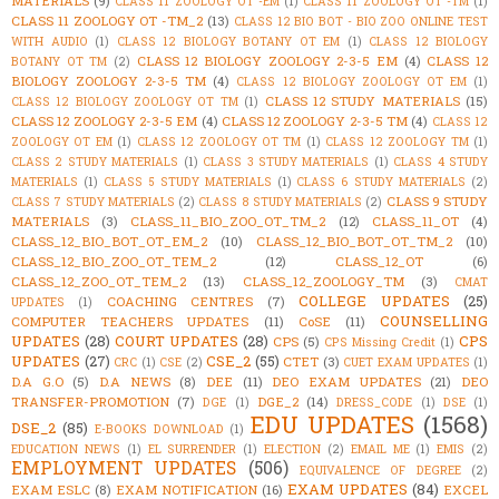
MATERIALS
(9)
CLASS 11 ZOOLOGY OT -EM
(1)
CLASS 11 ZOOLOGY OT -TM
(1)
CLASS 11 ZOOLOGY OT -TM_2
(13)
CLASS 12 BIO BOT - BIO ZOO ONLINE TEST
WITH AUDIO
(1)
CLASS 12 BIOLOGY BOTANY OT EM
(1)
CLASS 12 BIOLOGY
CLASS 12 BIOLOGY ZOOLOGY 2-3-5 EM
(4)
CLASS 12
BOTANY OT TM
(2)
BIOLOGY ZOOLOGY 2-3-5 TM
(4)
CLASS 12 BIOLOGY ZOOLOGY OT EM
(1)
CLASS 12 STUDY MATERIALS
(15)
CLASS 12 BIOLOGY ZOOLOGY OT TM
(1)
CLASS 12 ZOOLOGY 2-3-5 EM
(4)
CLASS 12 ZOOLOGY 2-3-5 TM
(4)
CLASS 12
ZOOLOGY OT EM
(1)
CLASS 12 ZOOLOGY OT TM
(1)
CLASS 12 ZOOLOGY TM
(1)
CLASS 2 STUDY MATERIALS
(1)
CLASS 3 STUDY MATERIALS
(1)
CLASS 4 STUDY
MATERIALS
(1)
CLASS 5 STUDY MATERIALS
(1)
CLASS 6 STUDY MATERIALS
(2)
CLASS 9 STUDY
CLASS 7 STUDY MATERIALS
(2)
CLASS 8 STUDY MATERIALS
(2)
MATERIALS
(3)
CLASS_11_BIO_ZOO_OT_TM_2
(12)
CLASS_11_OT
(4)
CLASS_12_BIO_BOT_OT_EM_2
(10)
CLASS_12_BIO_BOT_OT_TM_2
(10)
CLASS_12_BIO_ZOO_OT_TEM_2
(12)
CLASS_12_OT
(6)
CLASS_12_ZOO_OT_TEM_2
(13)
CLASS_12_ZOOLOGY_TM
(3)
CMAT
COLLEGE UPDATES
(25)
COACHING CENTRES
(7)
UPDATES
(1)
COUNSELLING
COMPUTER TEACHERS UPDATES
(11)
CoSE
(11)
UPDATES
(28)
COURT UPDATES
(28)
CPS
CPS
(5)
CPS Missing Credit
(1)
UPDATES
(27)
CSE_2
(55)
CTET
(3)
CRC
(1)
CSE
(2)
CUET EXAM UPDATES
(1)
D.A G.O
(5)
D.A NEWS
(8)
DEE
(11)
DEO EXAM UPDATES
(21)
DEO
TRANSFER-PROMOTION
(7)
DGE_2
(14)
DGE
(1)
DRESS_CODE
(1)
DSE
(1)
EDU UPDATES
(1568)
DSE_2
(85)
E-BOOKS DOWNLOAD
(1)
EDUCATION NEWS
(1)
EL SURRENDER
(1)
ELECTION
(2)
EMAIL ME
(1)
EMIS
(2)
EMPLOYMENT UPDATES
(506)
EQUIVALENCE OF DEGREE
(2)
EXAM UPDATES
(84)
EXAM ESLC
(8)
EXAM NOTIFICATION
(16)
EXCEL