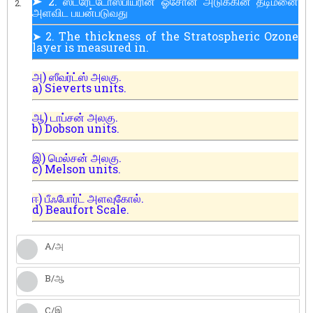
➤ 2. ஸ்ட்ரேட்டோஸ்பியரின் ஓசோன் அடுக்கின் தடிமனை
2.
அளவிட பயன்படுவது
➤ 2. The thickness of the Stratospheric Ozone
layer is measured in.
அ) ஸீவர்ட்ஸ் அலகு.
a) Sieverts units.
ஆ) டாப்சன் அலகு.
b) Dobson units.
இ) மெல்சன் அலகு.
c) Melson units.
ஈ) பீஃபோர்ட் அளவுகோல்.
d) Beaufort Scale.
A/அ
B/ஆ
C/இ