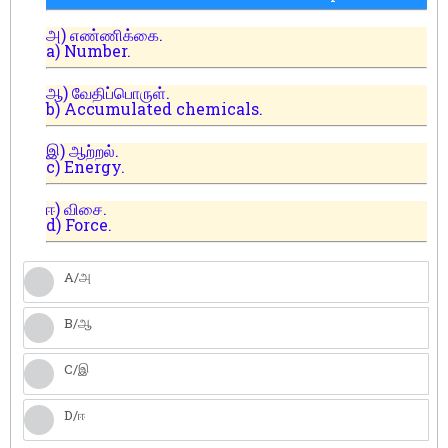
அ) எண்ணிக்கை.
a) Number.
ஆ) வேதிப்பொருள்.
b) Accumulated chemicals.
இ) ஆற்றல்.
c) Energy.
ஈ) விசை.
d) Force.
A/அ
B/ஆ
C/இ
D/ஈ