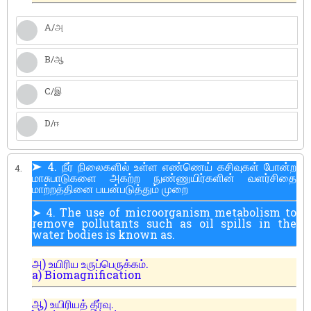
A/அ
B/ஆ
C/இ
D/ஈ
➤ 4. நீர் நிலைகளில் உள்ள எண்ணெய் கசிவுகள் போன்ற
4.
மாசுபாடுகளை அகற்ற நுண்ணுயிர்களின் வளர்சிதை
மாற்றத்தினை பயன்படுத்தும் முறை
➤ 4. The use of microorganism metabolism to
remove pollutants such as oil spills in the
water bodies is known as.
அ) உயிரிய உருப்பெருக்கம்.
a) Biomagnification
ஆ) உயிரியத் தீர்வு.