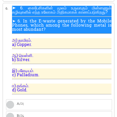
➤ 6. கைபேசிகளின் மூலம் உருவாகும் மின்னணுக்
6.
கழிவுகளில் எந்த உலோகம் அதிகமாகக் காணப்படுகிறது?
➤ 6. In the E-waste generated by the Mobile
Phones, which among the following metal is
most abundant?
அ) தாமிரம்.
a) Copper.
ஆ) வெள்ளி.
b) Silver.
இ) பலேடியம்.
c) Palladium.
ஈ) தங்கம்.
d) Gold.
A/அ
B/ஆ