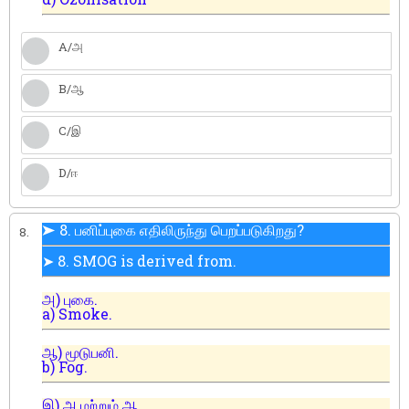
A/அ
B/ஆ
C/இ
D/ஈ
➤ 8. பனிப்புகை எதிலிருந்து பெறப்படுகிறது?
8.
➤ 8. SMOG is derived from.
அ) புகை.
a) Smoke.
ஆ) மூடுபனி.
b) Fog.
இ) அ மற்றும் ஆ.