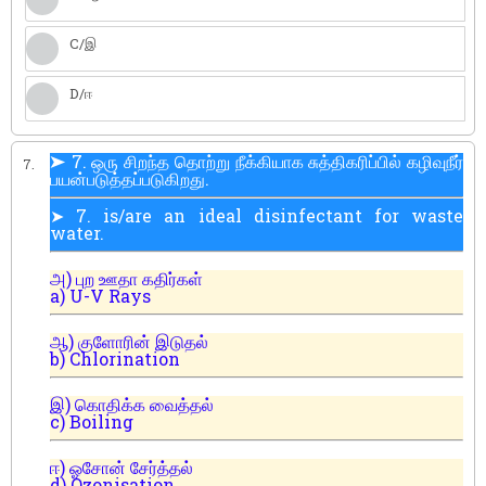
C/இ
D/ஈ
➤ 7. ஒரு சிறந்த தொற்று நீக்கியாக சுத்திகரிப்பில் கழிவுநீர்
7.
பயன்படுத்தப்படுகிறது.
➤ 7. is/are an ideal disinfectant for waste
water.
அ) புற ஊதா கதிர்கள்
a) U-V Rays
ஆ) குளோரின் இடுதல்
b) Chlorination
இ) கொதிக்க வைத்தல்
c) Boiling
ஈ) ஓசோன் சேர்த்தல்
d) Ozonisation