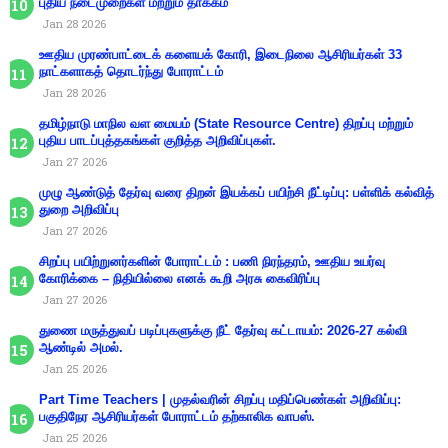
புதிய நடைமுறைகள் மற்றும் தாக்கம்
Jan 28 2026
ஊதிய முரண்பாட்டைக் களையக் கோரி, இடைநிலை ஆசிரியர்கள் 33
நாட்களாகத் தொடர்ந்து போராட்டம்
Jan 28 2026
தமிழ்நாடு மாநில வள மையம் (State Resource Centre) திறப்பு மற்றும்
புதிய பாடப்புத்தகங்கள் குறித்த அறிவிப்புகள்.
Jan 27 2026
முழு ஆண்டுத் தேர்வு வரை திறன் இயக்கப் பயிற்சி நீட்டிப்பு: பள்ளிக் கல்வித்
துறை அறிவிப்பு
Jan 27 2026
சிறப்பு பயிற்றுனர்களின் போராட்டம் : பணி நிரந்தரம், ஊதிய உயர்வு
கோரிக்கை – நிதியில்லை எனக் கூறி அரசு கைவிரிப்பு
Jan 27 2026
துணை மருத்துவப் படிப்புகளுக்கு நீட் தேர்வு கட்டாயம்: 2026-27 கல்வி
ஆண்டில் அமல்.
Jan 25 2026
Part Time Teachers | முதல்வரின் சிறப்பு மதிப்பெண்கள் அறிவிப்பு:
பகுதிநேர ஆசிரியர்கள் போராட்டம் தற்காலிக வாபஸ்.
Jan 25 2026