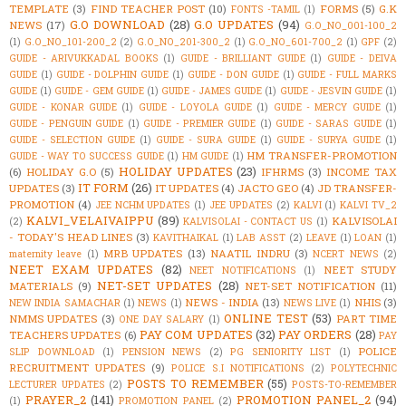
TEMPLATE
(3)
FIND TEACHER POST
(10)
FORMS
(5)
G.K
FONTS -TAMIL
(1)
G.O DOWNLOAD
(28)
G.O UPDATES
(94)
NEWS
(17)
G.O_NO_001-100_2
(1)
G.O_NO_101-200_2
(2)
G.O_NO_201-300_2
(1)
G.O_NO_601-700_2
(1)
GPF
(2)
GUIDE - ARIVUKKADAL BOOKS
(1)
GUIDE - BRILLIANT GUIDE
(1)
GUIDE - DEIVA
GUIDE
(1)
GUIDE - DOLPHIN GUIDE
(1)
GUIDE - DON GUIDE
(1)
GUIDE - FULL MARKS
GUIDE
(1)
GUIDE - GEM GUIDE
(1)
GUIDE - JAMES GUIDE
(1)
GUIDE - JESVIN GUIDE
(1)
GUIDE - KONAR GUIDE
(1)
GUIDE - LOYOLA GUIDE
(1)
GUIDE - MERCY GUIDE
(1)
GUIDE - PENGUIN GUIDE
(1)
GUIDE - PREMIER GUIDE
(1)
GUIDE - SARAS GUIDE
(1)
GUIDE - SELECTION GUIDE
(1)
GUIDE - SURA GUIDE
(1)
GUIDE - SURYA GUIDE
(1)
HM TRANSFER-PROMOTION
GUIDE - WAY TO SUCCESS GUIDE
(1)
HM GUIDE
(1)
HOLIDAY UPDATES
(23)
(6)
HOLIDAY G.O
(5)
IFHRMS
(3)
INCOME TAX
IT FORM
(26)
UPDATES
(3)
IT UPDATES
(4)
JACTO GEO
(4)
JD TRANSFER-
PROMOTION
(4)
JEE NCHM UPDATES
(1)
JEE UPDATES
(2)
KALVI
(1)
KALVI TV_2
KALVI_VELAIVAIPPU
(89)
KALVISOLAI
(2)
KALVISOLAI - CONTACT US
(1)
- TODAY'S HEAD LINES
(3)
KAVITHAIKAL
(1)
LAB ASST
(2)
LEAVE
(1)
LOAN
(1)
MRB UPDATES
(13)
NAATIL INDRU
(3)
maternity leave
(1)
NCERT NEWS
(2)
NEET EXAM UPDATES
(82)
NEET STUDY
NEET NOTIFICATIONS
(1)
NET-SET UPDATES
(28)
MATERIALS
(9)
NET-SET NOTIFICATION
(11)
NEWS - INDIA
(13)
NHIS
(3)
NEW INDIA SAMACHAR
(1)
NEWS
(1)
NEWS LIVE
(1)
ONLINE TEST
(53)
NMMS UPDATES
(3)
PART TIME
ONE DAY SALARY
(1)
PAY COM UPDATES
(32)
PAY ORDERS
(28)
TEACHERS UPDATES
(6)
PAY
POLICE
SLIP DOWNLOAD
(1)
PENSION NEWS
(2)
PG SENIORITY LIST
(1)
RECRUITMENT UPDATES
(9)
POLICE S.I NOTIFICATIONS
(2)
POLYTECHNIC
POSTS TO REMEMBER
(55)
LECTURER UPDATES
(2)
POSTS-TO-REMEMBER
PRAYER_2
(141)
PROMOTION PANEL_2
(94)
(1)
PROMOTION PANEL
(2)