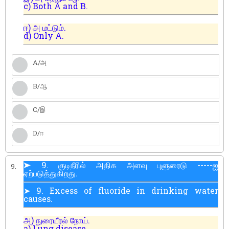
c) Both A and B.
ஈ) அ மட்டும்.
d) Only A.
A/அ
B/ஆ
C/இ
D/ஈ
➤ 9. குடிநீரில் அதிக அளவு புளுரைடு -----ஐ
9.
ஏற்படுத்துகிறது.
➤ 9. Excess of fluoride in drinking water
causes.
அ) நுரையீரல் நோய்.
a) Lung disease.