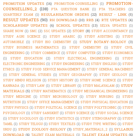
PROMOTION-
PROMOTION UPDATES
(16)
PROMOTION-COUNSELLING
(1)
COUNSELLING_2
(138)
PTA QUESTION BANK
(1)
PTA TEACHERS
(2)
REGULARISATION ORDERS
(22)
RESULT - LINK
(5)
QUARTERLY EXAM
(1)
RESULT UPDATES
(90)
RH DOWNLOAD
(10)
RRB
(4)
RTE UPDATES
(4)
SCHOLARSHIP UPDATES
(6)
SCHOOL UPDATES
(13)
SELVA UPDATES
(1)
STORY
(8)
SHARE NOW
(1)
SMC
(2)
SSC UPDATES
(2)
STUDY ACCOUNTANCY
(1)
STUDY AGRI SCIENCE
(1)
STUDY ARABIC
(1)
STUDY AUDITING
(1)
STUDY
STUDY BOTANY-BIOLOGY
(3)
AUTOMOBILE
(1)
STUDY BIO CHEMISTRY
(1)
STUDY BUSINESS MATHEMATICS
(1)
STUDY CHEMISTRY
(1)
STUDY CIVIL
ENGINEERING
(1)
STUDY COMMERCE
(1)
STUDY COMPUTER
(2)
STUDY ECONOMICS
(1)
STUDY EDUCATION
(2)
STUDY ELECTRICAL ENGINEERING
(1)
STUDY
ELECTRONIC ENGINEERING
(1)
STUDY ENGINEERING
(2)
STUDY ENGLISH
(1)
STUDY
ETHICS
(1)
STUDY FOOD SERVICE MANAGEMENT
(1)
STUDY GENERAL MACHINIST
(1)
STUDY GENERAL STUDIES
(1)
STUDY GEOGRAPHY
(1)
STUDY GEOLOGY
(1)
STUDY HINDU RELIGION
(1)
STUDY HISTORY
(1)
STUDY HOME SCIENCE
(1)
STUDY
STUDY
KANNADA
(1)
STUDY LAW
(1)
STUDY LIBRARY
(1)
STUDY MALAYALAM
(1)
MATERIALS
(5)
STUDY MATHEMATICS
(1)
STUDY MECHANICAL ENGINEERING
(1)
STUDY MEDICINE
(1)
STUDY MICROBIOLOGY
(1)
STUDY NURSING
(1)
STUDY
NUTRITION
(1)
STUDY OFFICE MANAGEMENT
(1)
STUDY PHYSICAL EDUCATION
(1)
STUDY PHYSICS
(1)
STUDY POLITICAL SCIENCE
(1)
STUDY POLYTECHNIC
(1)
STUDY
PSYCHOLOGY
(1)
STUDY SANSKRIT
(1)
STUDY SCIENCE
(1)
STUDY SOCIAL SCIENCE
(1)
STUDY SOCIOLOGY
(1)
STUDY STATISTICS
(1)
STUDY STENOGRAPHY
(1)
STUDY
TAMIL
(1)
STUDY TELUGU
(1)
STUDY TEXTILES
(1)
STUDY TYPE WRITING
(1)
STUDY
STUDY ZOOLOGY-BIOLOGY
(3)
SYLLABUS
URDU
(1)
STUDY_MATERIALS_2
(1)
DOWNLOAD
(6)
TALENT EXAM UPDATES
(6)
TALENT EXAM MATERIALS
(1)