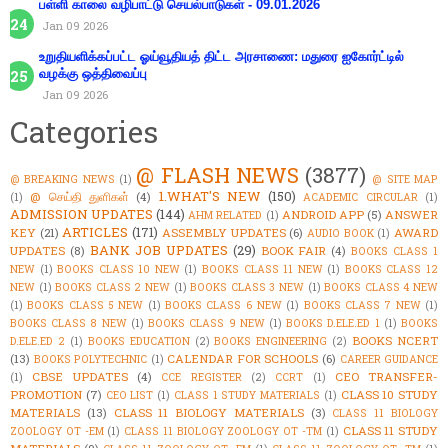
பள்ளி காலை வழிபாட்டு செயல்பாடுகள் - 09.01.2026
Jan 09 2026
உறுதியளிக்கப்பட்ட ஓய்வூதியத் திட்ட அரசாணை: மதுரை ஐகோர்ட்டில்
வழக்கு ஒத்திவைப்பு
Jan 09 2026
Categories
@ FLASH NEWS
(3877)
@ BREAKING NEWS
(1)
@ SITE MAP
1.WHAT'S NEW
(150)
@ செய்தி துளிகள்
(4)
(1)
ACADEMIC CIRCULAR
(1)
ADMISSION UPDATES
(144)
ANDROID APP
(5)
ANSWER
AHM RELATED
(1)
ARTICLES
(171)
KEY
(21)
ASSEMBLY UPDATES
(6)
AWARD
AUDIO BOOK
(1)
BANK JOB UPDATES
(29)
UPDATES
(8)
BOOK FAIR
(4)
BOOKS CLASS 1
NEW
(1)
BOOKS CLASS 10 NEW
(1)
BOOKS CLASS 11 NEW
(1)
BOOKS CLASS 12
NEW
(1)
BOOKS CLASS 2 NEW
(1)
BOOKS CLASS 3 NEW
(1)
BOOKS CLASS 4 NEW
(1)
BOOKS CLASS 5 NEW
(1)
BOOKS CLASS 6 NEW
(1)
BOOKS CLASS 7 NEW
(1)
BOOKS CLASS 8 NEW
(1)
BOOKS CLASS 9 NEW
(1)
BOOKS D.ELE.ED 1
(1)
BOOKS
BOOKS NCERT
D.ELE.ED 2
(1)
BOOKS EDUCATION
(2)
BOOKS ENGINEERING
(2)
(13)
CALENDAR FOR SCHOOLS
(6)
BOOKS POLYTECHNIC
(1)
CAREER GUIDANCE
CBSE UPDATES
(4)
CEO TRANSFER-
(1)
CCE REGISTER
(2)
CCRT
(1)
PROMOTION
(7)
CLASS 10 STUDY
CEO LIST
(1)
CLASS 1 STUDY MATERIALS
(1)
MATERIALS
(13)
CLASS 11 BIOLOGY MATERIALS
(3)
CLASS 11 BIOLOGY
CLASS 11 STUDY
ZOOLOGY OT -EM
(1)
CLASS 11 BIOLOGY ZOOLOGY OT -TM
(1)