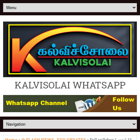
KALVISOLAI WHATSAPP
Home
»
@ FLASH NEWS
,
EDU UPDATES
» Full syllabus 1 முதல் 12-