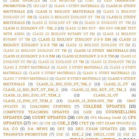
CBSE UPDATES
(4)
CEO TRANSFER-
(1)
CCE REGISTER
(2)
CCRT
(1)
PROMOTION
(7)
CLASS 10 STUDY
CEO LIST
(1)
CLASS 1 STUDY MATERIALS
(1)
MATERIALS
(13)
CLASS 11 BIOLOGY MATERIALS
(3)
CLASS 11 BIOLOGY
CLASS 11 STUDY
ZOOLOGY OT -EM
(1)
CLASS 11 BIOLOGY ZOOLOGY OT -TM
(1)
MATERIALS
(9)
CLASS 11 ZOOLOGY OT -EM
(1)
CLASS 11 ZOOLOGY OT -TM
(1)
CLASS 11 ZOOLOGY OT -TM_2
(13)
CLASS 12 BIO BOT - BIO ZOO ONLINE TEST
WITH AUDIO
(1)
CLASS 12 BIOLOGY BOTANY OT EM
(1)
CLASS 12 BIOLOGY
CLASS 12 BIOLOGY ZOOLOGY 2-3-5 EM
(4)
CLASS 12
BOTANY OT TM
(2)
BIOLOGY ZOOLOGY 2-3-5 TM
(4)
CLASS 12 BIOLOGY ZOOLOGY OT EM
(1)
CLASS 12 STUDY MATERIALS
(15)
CLASS 12 BIOLOGY ZOOLOGY OT TM
(1)
CLASS 12 ZOOLOGY 2-3-5 EM
(4)
CLASS 12 ZOOLOGY 2-3-5 TM
(4)
CLASS 12
ZOOLOGY OT EM
(1)
CLASS 12 ZOOLOGY OT TM
(1)
CLASS 12 ZOOLOGY TM
(1)
CLASS 2 STUDY MATERIALS
(1)
CLASS 3 STUDY MATERIALS
(1)
CLASS 4 STUDY
MATERIALS
(1)
CLASS 5 STUDY MATERIALS
(1)
CLASS 6 STUDY MATERIALS
(2)
CLASS 9 STUDY
CLASS 7 STUDY MATERIALS
(2)
CLASS 8 STUDY MATERIALS
(2)
MATERIALS
(3)
CLASS_11_BIO_ZOO_OT_TM_2
(12)
CLASS_11_OT
(4)
CLASS_12_BIO_BOT_OT_EM_2
(10)
CLASS_12_BIO_BOT_OT_TM_2
(10)
CLASS_12_BIO_ZOO_OT_TEM_2
(12)
CLASS_12_OT
(6)
CLASS_12_ZOO_OT_TEM_2
(13)
CLASS_12_ZOOLOGY_TM
(3)
CMAT
COLLEGE UPDATES
(25)
COACHING CENTRES
(7)
UPDATES
(1)
COUNSELLING
COMPUTER TEACHERS UPDATES
(11)
CoSE
(11)
UPDATES
(28)
COURT UPDATES
(28)
CPS
CPS
(5)
CPS Missing Credit
(1)
UPDATES
(27)
CSE_2
(55)
CTET
(3)
CRC
(1)
CSE
(2)
CUET EXAM UPDATES
(1)
D.A G.O
(5)
D.A NEWS
(8)
DEE
(11)
DEO EXAM UPDATES
(21)
DEO
TRANSFER-PROMOTION
(7)
DGE_2
(14)
DGE
(1)
DRESS_CODE
(1)
DSE
(1)