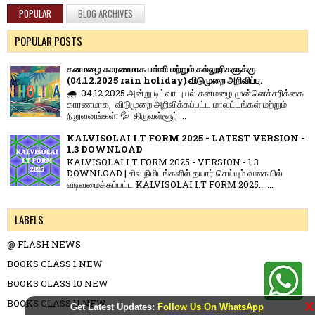
POPULAR
BLOG ARCHIVES
POPULAR POSTS
கனமழை காரணமாக பள்ளி மற்றும் கல்லூரிகளுக்கு
(04.12.2025 rain holiday) விடுமுறை அறிவிப்பு.
🌧️ 04.12.2025 அன்று டிட்வா புயல் கனமழை முன்னெச்சரிக்கை
காரணமாக, விடுமுறை அறிவிக்கப்பட்ட மாவட்டங்கள் மற்றும்
நிறுவனங்கள்: 💦 திருவள்ளூர் ...
KALVISOLAI I.T FORM 2025 - LATEST VERSION -
1.3 DOWNLOAD
KALVISOLAI I.T FORM 2025 - VERSION - 1.3
DOWNLOAD | சில நிமிடங்களில் தயார் செய்யும் வகையில்
வடிவமைக்கப்பட்ட KALVISOLAI I.T FORM 2025.......
LABELS
@ FLASH NEWS
BOOKS CLASS 1 NEW
BOOKS CLASS 10 NEW
BOOKS CLASS 11 NEW
X
Get Latest Updates:
Follow Us On WhatsApp