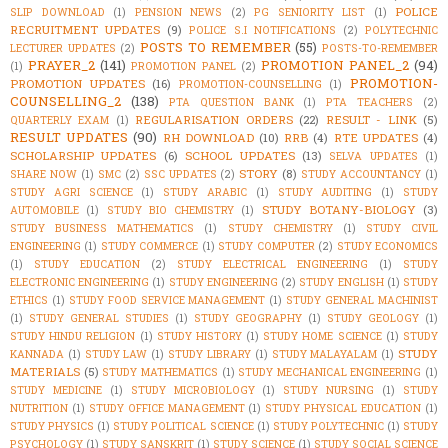
POLICE
SLIP DOWNLOAD
(1)
PENSION NEWS
(2)
PG SENIORITY LIST
(1)
RECRUITMENT UPDATES
(9)
POLICE S.I NOTIFICATIONS
(2)
POLYTECHNIC
POSTS TO REMEMBER
(55)
LECTURER UPDATES
(2)
POSTS-TO-REMEMBER
PRAYER_2
(141)
PROMOTION PANEL_2
(94)
(1)
PROMOTION PANEL
(2)
PROMOTION-
PROMOTION UPDATES
(16)
PROMOTION-COUNSELLING
(1)
COUNSELLING_2
(138)
PTA QUESTION BANK
(1)
PTA TEACHERS
(2)
REGULARISATION ORDERS
(22)
RESULT - LINK
(5)
QUARTERLY EXAM
(1)
RESULT UPDATES
(90)
RH DOWNLOAD
(10)
RRB
(4)
RTE UPDATES
(4)
SCHOLARSHIP UPDATES
(6)
SCHOOL UPDATES
(13)
SELVA UPDATES
(1)
STORY
(8)
SHARE NOW
(1)
SMC
(2)
SSC UPDATES
(2)
STUDY ACCOUNTANCY
(1)
STUDY AGRI SCIENCE
(1)
STUDY ARABIC
(1)
STUDY AUDITING
(1)
STUDY
STUDY BOTANY-BIOLOGY
(3)
AUTOMOBILE
(1)
STUDY BIO CHEMISTRY
(1)
STUDY BUSINESS MATHEMATICS
(1)
STUDY CHEMISTRY
(1)
STUDY CIVIL
ENGINEERING
(1)
STUDY COMMERCE
(1)
STUDY COMPUTER
(2)
STUDY ECONOMICS
(1)
STUDY EDUCATION
(2)
STUDY ELECTRICAL ENGINEERING
(1)
STUDY
ELECTRONIC ENGINEERING
(1)
STUDY ENGINEERING
(2)
STUDY ENGLISH
(1)
STUDY
ETHICS
(1)
STUDY FOOD SERVICE MANAGEMENT
(1)
STUDY GENERAL MACHINIST
(1)
STUDY GENERAL STUDIES
(1)
STUDY GEOGRAPHY
(1)
STUDY GEOLOGY
(1)
STUDY HINDU RELIGION
(1)
STUDY HISTORY
(1)
STUDY HOME SCIENCE
(1)
STUDY
STUDY
KANNADA
(1)
STUDY LAW
(1)
STUDY LIBRARY
(1)
STUDY MALAYALAM
(1)
MATERIALS
(5)
STUDY MATHEMATICS
(1)
STUDY MECHANICAL ENGINEERING
(1)
STUDY MEDICINE
(1)
STUDY MICROBIOLOGY
(1)
STUDY NURSING
(1)
STUDY
NUTRITION
(1)
STUDY OFFICE MANAGEMENT
(1)
STUDY PHYSICAL EDUCATION
(1)
STUDY PHYSICS
(1)
STUDY POLITICAL SCIENCE
(1)
STUDY POLYTECHNIC
(1)
STUDY
PSYCHOLOGY
(1)
STUDY SANSKRIT
(1)
STUDY SCIENCE
(1)
STUDY SOCIAL SCIENCE