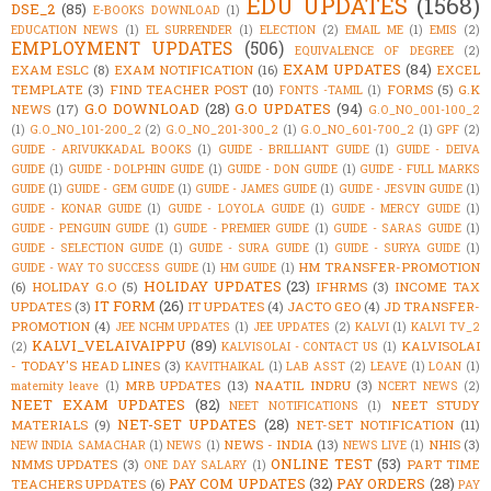
EDU UPDATES
(1568)
DSE_2
(85)
E-BOOKS DOWNLOAD
(1)
EDUCATION NEWS
(1)
EL SURRENDER
(1)
ELECTION
(2)
EMAIL ME
(1)
EMIS
(2)
EMPLOYMENT UPDATES
(506)
EQUIVALENCE OF DEGREE
(2)
EXAM UPDATES
(84)
EXAM ESLC
(8)
EXAM NOTIFICATION
(16)
EXCEL
TEMPLATE
(3)
FIND TEACHER POST
(10)
FORMS
(5)
G.K
FONTS -TAMIL
(1)
G.O DOWNLOAD
(28)
G.O UPDATES
(94)
NEWS
(17)
G.O_NO_001-100_2
(1)
G.O_NO_101-200_2
(2)
G.O_NO_201-300_2
(1)
G.O_NO_601-700_2
(1)
GPF
(2)
GUIDE - ARIVUKKADAL BOOKS
(1)
GUIDE - BRILLIANT GUIDE
(1)
GUIDE - DEIVA
GUIDE
(1)
GUIDE - DOLPHIN GUIDE
(1)
GUIDE - DON GUIDE
(1)
GUIDE - FULL MARKS
GUIDE
(1)
GUIDE - GEM GUIDE
(1)
GUIDE - JAMES GUIDE
(1)
GUIDE - JESVIN GUIDE
(1)
GUIDE - KONAR GUIDE
(1)
GUIDE - LOYOLA GUIDE
(1)
GUIDE - MERCY GUIDE
(1)
GUIDE - PENGUIN GUIDE
(1)
GUIDE - PREMIER GUIDE
(1)
GUIDE - SARAS GUIDE
(1)
GUIDE - SELECTION GUIDE
(1)
GUIDE - SURA GUIDE
(1)
GUIDE - SURYA GUIDE
(1)
HM TRANSFER-PROMOTION
GUIDE - WAY TO SUCCESS GUIDE
(1)
HM GUIDE
(1)
HOLIDAY UPDATES
(23)
(6)
HOLIDAY G.O
(5)
IFHRMS
(3)
INCOME TAX
IT FORM
(26)
UPDATES
(3)
IT UPDATES
(4)
JACTO GEO
(4)
JD TRANSFER-
PROMOTION
(4)
JEE NCHM UPDATES
(1)
JEE UPDATES
(2)
KALVI
(1)
KALVI TV_2
KALVI_VELAIVAIPPU
(89)
KALVISOLAI
(2)
KALVISOLAI - CONTACT US
(1)
- TODAY'S HEAD LINES
(3)
KAVITHAIKAL
(1)
LAB ASST
(2)
LEAVE
(1)
LOAN
(1)
MRB UPDATES
(13)
NAATIL INDRU
(3)
maternity leave
(1)
NCERT NEWS
(2)
NEET EXAM UPDATES
(82)
NEET STUDY
NEET NOTIFICATIONS
(1)
NET-SET UPDATES
(28)
MATERIALS
(9)
NET-SET NOTIFICATION
(11)
NEWS - INDIA
(13)
NHIS
(3)
NEW INDIA SAMACHAR
(1)
NEWS
(1)
NEWS LIVE
(1)
ONLINE TEST
(53)
NMMS UPDATES
(3)
PART TIME
ONE DAY SALARY
(1)
PAY COM UPDATES
(32)
PAY ORDERS
(28)
TEACHERS UPDATES
(6)
PAY