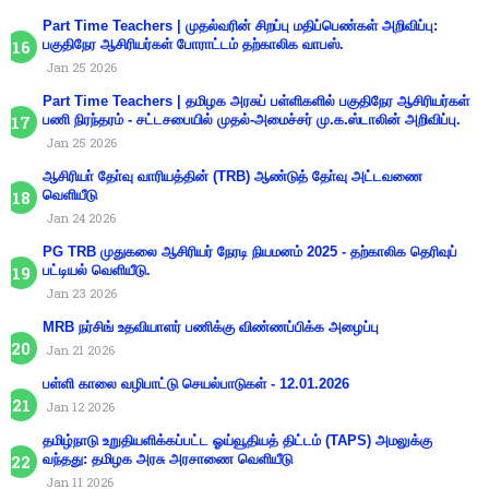
Part Time Teachers | முதல்வரின் சிறப்பு மதிப்பெண்கள் அறிவிப்பு:
பகுதிநேர ஆசிரியர்கள் போராட்டம் தற்காலிக வாபஸ்.
Jan 25 2026
Part Time Teachers | தமிழக அரசுப் பள்ளிகளில் பகுதிநேர ஆசிரியர்கள்
பணி நிரந்தரம் - சட்டசபையில் முதல்-அமைச்சர் மு.க.ஸ்டாலின் அறிவிப்பு.
Jan 25 2026
ஆசிரியா் தோ்வு வாரியத்தின் (TRB) ஆண்டுத் தோ்வு அட்டவணை
வெளியீடு
Jan 24 2026
PG TRB முதுகலை ஆசிரியர் நேரடி நியமனம் 2025 - தற்காலிக தெரிவுப்
பட்டியல் வெளியீடு.
Jan 23 2026
MRB நர்சிங் உதவியாளர் பணிக்கு விண்ணப்பிக்க அழைப்பு
Jan 21 2026
பள்ளி காலை வழிபாட்டு செயல்பாடுகள் - 12.01.2026
Jan 12 2026
தமிழ்நாடு உறுதியளிக்கப்பட்ட ஓய்வூதியத் திட்டம் (TAPS) அமலுக்கு
வந்தது: தமிழக அரசு அரசாணை வெளியீடு
Jan 11 2026