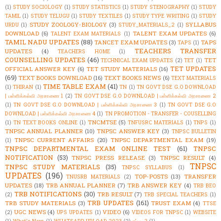
(1)
STUDY SOCIOLOGY
(1)
STUDY STATISTICS
(1)
STUDY STENOGRAPHY
(1)
STUDY
TAMIL
(1)
STUDY TELUGU
(1)
STUDY TEXTILES
(1)
STUDY TYPE WRITING
(1)
STUDY
STUDY ZOOLOGY-BIOLOGY
(3)
SYLLABUS
URDU
(1)
STUDY_MATERIALS_2
(1)
DOWNLOAD
(6)
TALENT EXAM UPDATES
(6)
TALENT EXAM MATERIALS
(1)
TAMIL NADU UPDATES
(88)
TANCET EXAM UPDATES
(3)
TAPS
TAPS
(1)
TEACHERS TRANSFER
UPDATES
(4)
TEACHERS HOME
(1)
COUNSELLING UPDATES
(46)
TET
TECHNICAL EXAM UPDATES
(2)
TET
(1)
TET UPDATES
OFFICIAL ANSWER KEY
(6)
TET STUDY MATERIALS
(16)
(69)
TEXT BOOKS DOWNLOAD
(16)
TEXT BOOKS NEWS
(6)
TEXT MATERIALS
TIME TABLE EXAM
(41)
(1)
THIRAN
(1)
TN
(1)
TN GOVT DSE G.O DOWNLOAD
| பள்ளிக்கல்வி அரசாணை 1
(2)
TN GOVT DSE G.O DOWNLOAD | பள்ளிக்கல்வி அரசாணை 2
(1)
TN GOVT DSE G.O DOWNLOAD | பள்ளிக்கல்வி அரசாணை 3
(1)
TN GOVT DSE G.O
DOWNLOAD | பள்ளிக்கல்வி அரசாணை 4
(1)
TN PROMOTION - TRANSFER - COUSELLING
TNCMTSE
(5)
(1)
TN TEXT BOOKS ONLINE
(1)
TNFUSRC MATERIALS
(1)
TNPS
(1)
TNPSC ANNUAL PLANNER
(10)
TNPSC ANSWER KEY
(3)
TNPSC BULLETIN
TNPSC CURRENT AFFAIRS
(20)
TNPSC DEPARTMENTAL EXAM
(19)
(1)
TNPSC DEPARTMENTAL EXAM ONLINE TEST
(61)
TNPSC
NOTIFICATION
(53)
TNPSC PRESS RELEASE
(3)
TNPSC RESULT
(4)
TNPSC
TNPSC STUDY MATERIALS
(35)
TNPSC SYLLABUS
(1)
UPDATES
(196)
TOP-POSTS
(13)
TRANSFER
TNUSRB MATERIALS
(2)
UPDATES
(18)
TRB ANNUAL PLANNER
(7)
TRB ANSWER KEY
(4)
TRB BEO
TRB NOTIFICATIONS
(30)
TRB RESULT
(7)
(2)
TRB SPECIAL TEACHERS
(1)
TRB UPDATES
(161)
TRB STUDY MATERIALS
(3)
TRUST EXAM
(4)
TTSE
UGC NEWS
(4)
VIDEO
(6)
(2)
UPS UPDATES
(1)
VIDEOS FOR TNPSC
(1)
WEBSITE