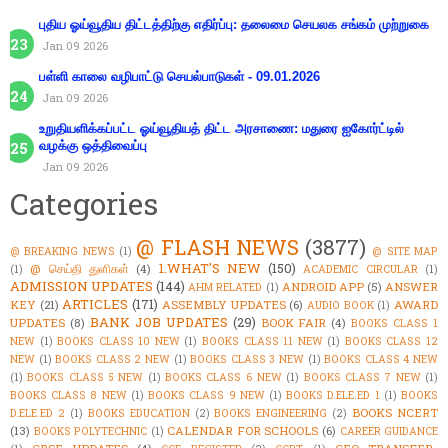
புதிய ஓய்வூதிய திட்டத்திற்கு எதிர்ப்பு: தலைமை செயலக சங்கம் முற்றுகை
Jan 09 2026
பள்ளி காலை வழிபாட்டு செயல்பாடுகள் - 09.01.2026
Jan 09 2026
உறுதியளிக்கப்பட்ட ஓய்வூதியத் திட்ட அரசாணை: மதுரை ஐகோர்ட்டில்
வழக்கு ஒத்திவைப்பு
Jan 09 2026
Categories
@ FLASH NEWS
(3877)
@ BREAKING NEWS
(1)
@ SITE MAP
1.WHAT'S NEW
(150)
@ செய்தி துளிகள்
(4)
(1)
ACADEMIC CIRCULAR
(1)
ADMISSION UPDATES
(144)
ANDROID APP
(5)
ANSWER
AHM RELATED
(1)
ARTICLES
(171)
KEY
(21)
ASSEMBLY UPDATES
(6)
AWARD
AUDIO BOOK
(1)
BANK JOB UPDATES
(29)
UPDATES
(8)
BOOK FAIR
(4)
BOOKS CLASS 1
NEW
(1)
BOOKS CLASS 10 NEW
(1)
BOOKS CLASS 11 NEW
(1)
BOOKS CLASS 12
NEW
(1)
BOOKS CLASS 2 NEW
(1)
BOOKS CLASS 3 NEW
(1)
BOOKS CLASS 4 NEW
(1)
BOOKS CLASS 5 NEW
(1)
BOOKS CLASS 6 NEW
(1)
BOOKS CLASS 7 NEW
(1)
BOOKS CLASS 8 NEW
(1)
BOOKS CLASS 9 NEW
(1)
BOOKS D.ELE.ED 1
(1)
BOOKS
BOOKS NCERT
D.ELE.ED 2
(1)
BOOKS EDUCATION
(2)
BOOKS ENGINEERING
(2)
(13)
CALENDAR FOR SCHOOLS
(6)
BOOKS POLYTECHNIC
(1)
CAREER GUIDANCE