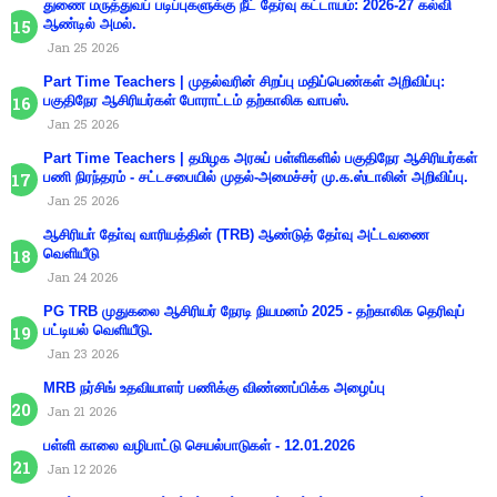
துணை மருத்துவப் படிப்புகளுக்கு நீட் தேர்வு கட்டாயம்: 2026-27 கல்வி
ஆண்டில் அமல்.
Jan 25 2026
Part Time Teachers | முதல்வரின் சிறப்பு மதிப்பெண்கள் அறிவிப்பு:
பகுதிநேர ஆசிரியர்கள் போராட்டம் தற்காலிக வாபஸ்.
Jan 25 2026
Part Time Teachers | தமிழக அரசுப் பள்ளிகளில் பகுதிநேர ஆசிரியர்கள்
பணி நிரந்தரம் - சட்டசபையில் முதல்-அமைச்சர் மு.க.ஸ்டாலின் அறிவிப்பு.
Jan 25 2026
ஆசிரியா் தோ்வு வாரியத்தின் (TRB) ஆண்டுத் தோ்வு அட்டவணை
வெளியீடு
Jan 24 2026
PG TRB முதுகலை ஆசிரியர் நேரடி நியமனம் 2025 - தற்காலிக தெரிவுப்
பட்டியல் வெளியீடு.
Jan 23 2026
MRB நர்சிங் உதவியாளர் பணிக்கு விண்ணப்பிக்க அழைப்பு
Jan 21 2026
பள்ளி காலை வழிபாட்டு செயல்பாடுகள் - 12.01.2026
Jan 12 2026