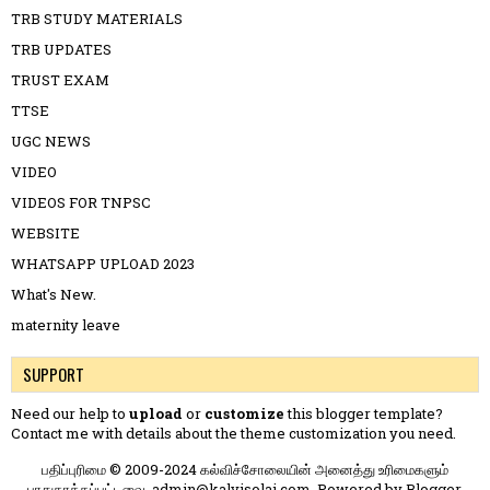
TRB STUDY MATERIALS
TRB UPDATES
TRUST EXAM
TTSE
UGC NEWS
VIDEO
VIDEOS FOR TNPSC
WEBSITE
WHATSAPP UPLOAD 2023
What's New.
maternity leave
SUPPORT
Need our help to
upload
or
customize
this blogger template?
Contact me
with details about the theme customization you need.
பதிப்புரிமை © 2009-2024 கல்விச்சோலையின் அனைத்து உரிமைகளும்
பாதுகாக்கப்பட்டவை. admin@kalvisolai.com. Powered by
Blogger
.