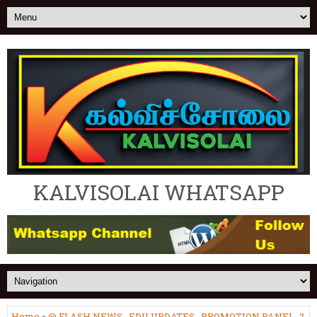
KALVISOLAI WHATSAPP
Home
»
@ FLASH NEWS
,
EDU UPDATES
,
PROMOTION PANEL_2