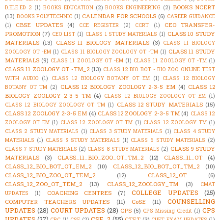
BOOKS NCERT
D.ELE.ED 2
(1)
BOOKS EDUCATION
(2)
BOOKS ENGINEERING
(2)
(13)
CALENDAR FOR SCHOOLS
(6)
BOOKS POLYTECHNIC
(1)
CAREER GUIDANCE
CBSE UPDATES
(4)
CEO TRANSFER-
(1)
CCE REGISTER
(2)
CCRT
(1)
PROMOTION
(7)
CLASS 10 STUDY
CEO LIST
(1)
CLASS 1 STUDY MATERIALS
(1)
MATERIALS
(13)
CLASS 11 BIOLOGY MATERIALS
(3)
CLASS 11 BIOLOGY
CLASS 11 STUDY
ZOOLOGY OT -EM
(1)
CLASS 11 BIOLOGY ZOOLOGY OT -TM
(1)
MATERIALS
(9)
CLASS 11 ZOOLOGY OT -EM
(1)
CLASS 11 ZOOLOGY OT -TM
(1)
CLASS 11 ZOOLOGY OT -TM_2
(13)
CLASS 12 BIO BOT - BIO ZOO ONLINE TEST
WITH AUDIO
(1)
CLASS 12 BIOLOGY BOTANY OT EM
(1)
CLASS 12 BIOLOGY
CLASS 12 BIOLOGY ZOOLOGY 2-3-5 EM
(4)
CLASS 12
BOTANY OT TM
(2)
BIOLOGY ZOOLOGY 2-3-5 TM
(4)
CLASS 12 BIOLOGY ZOOLOGY OT EM
(1)
CLASS 12 STUDY MATERIALS
(15)
CLASS 12 BIOLOGY ZOOLOGY OT TM
(1)
CLASS 12 ZOOLOGY 2-3-5 EM
(4)
CLASS 12 ZOOLOGY 2-3-5 TM
(4)
CLASS 12
ZOOLOGY OT EM
(1)
CLASS 12 ZOOLOGY OT TM
(1)
CLASS 12 ZOOLOGY TM
(1)
CLASS 2 STUDY MATERIALS
(1)
CLASS 3 STUDY MATERIALS
(1)
CLASS 4 STUDY
MATERIALS
(1)
CLASS 5 STUDY MATERIALS
(1)
CLASS 6 STUDY MATERIALS
(2)
CLASS 9 STUDY
CLASS 7 STUDY MATERIALS
(2)
CLASS 8 STUDY MATERIALS
(2)
MATERIALS
(3)
CLASS_11_BIO_ZOO_OT_TM_2
(12)
CLASS_11_OT
(4)
CLASS_12_BIO_BOT_OT_EM_2
(10)
CLASS_12_BIO_BOT_OT_TM_2
(10)
CLASS_12_BIO_ZOO_OT_TEM_2
(12)
CLASS_12_OT
(6)
CLASS_12_ZOO_OT_TEM_2
(13)
CLASS_12_ZOOLOGY_TM
(3)
CMAT
COLLEGE UPDATES
(25)
COACHING CENTRES
(7)
UPDATES
(1)
COUNSELLING
COMPUTER TEACHERS UPDATES
(11)
CoSE
(11)
UPDATES
(28)
COURT UPDATES
(28)
CPS
CPS
(5)
CPS Missing Credit
(1)
UPDATES
(27)
CSE_2
(55)
CTET
(3)
CRC
(1)
CSE
(2)
CUET EXAM UPDATES
(1)