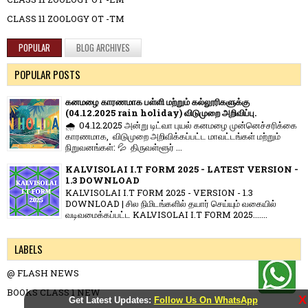
CLASS 11 ZOOLOGY OT -TM
POPULAR
BLOG ARCHIVES
POPULAR POSTS
கனமழை காரணமாக பள்ளி மற்றும் கல்லூரிகளுக்கு
(04.12.2025 rain holiday) விடுமுறை அறிவிப்பு.
🌧️ 04.12.2025 அன்று டிட்வா புயல் கனமழை முன்னெச்சரிக்கை
காரணமாக, விடுமுறை அறிவிக்கப்பட்ட மாவட்டங்கள் மற்றும்
நிறுவனங்கள்: 💦 திருவள்ளூர் ...
KALVISOLAI I.T FORM 2025 - LATEST VERSION -
1.3 DOWNLOAD
KALVISOLAI I.T FORM 2025 - VERSION - 1.3
DOWNLOAD | சில நிமிடங்களில் தயார் செய்யும் வகையில்
வடிவமைக்கப்பட்ட KALVISOLAI I.T FORM 2025.......
LABELS
@ FLASH NEWS
BOOKS CLASS 1 NEW
X
Get Latest Updates:
Follow Us On WhatsApp