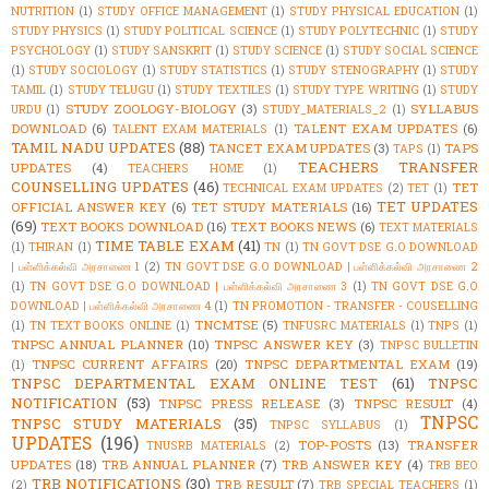
NUTRITION
(1)
STUDY OFFICE MANAGEMENT
(1)
STUDY PHYSICAL EDUCATION
(1)
STUDY PHYSICS
(1)
STUDY POLITICAL SCIENCE
(1)
STUDY POLYTECHNIC
(1)
STUDY
PSYCHOLOGY
(1)
STUDY SANSKRIT
(1)
STUDY SCIENCE
(1)
STUDY SOCIAL SCIENCE
(1)
STUDY SOCIOLOGY
(1)
STUDY STATISTICS
(1)
STUDY STENOGRAPHY
(1)
STUDY
TAMIL
(1)
STUDY TELUGU
(1)
STUDY TEXTILES
(1)
STUDY TYPE WRITING
(1)
STUDY
STUDY ZOOLOGY-BIOLOGY
(3)
SYLLABUS
URDU
(1)
STUDY_MATERIALS_2
(1)
DOWNLOAD
(6)
TALENT EXAM UPDATES
(6)
TALENT EXAM MATERIALS
(1)
TAMIL NADU UPDATES
(88)
TANCET EXAM UPDATES
(3)
TAPS
TAPS
(1)
TEACHERS TRANSFER
UPDATES
(4)
TEACHERS HOME
(1)
COUNSELLING UPDATES
(46)
TET
TECHNICAL EXAM UPDATES
(2)
TET
(1)
TET UPDATES
OFFICIAL ANSWER KEY
(6)
TET STUDY MATERIALS
(16)
(69)
TEXT BOOKS DOWNLOAD
(16)
TEXT BOOKS NEWS
(6)
TEXT MATERIALS
TIME TABLE EXAM
(41)
(1)
THIRAN
(1)
TN
(1)
TN GOVT DSE G.O DOWNLOAD
| பள்ளிக்கல்வி அரசாணை 1
(2)
TN GOVT DSE G.O DOWNLOAD | பள்ளிக்கல்வி அரசாணை 2
(1)
TN GOVT DSE G.O DOWNLOAD | பள்ளிக்கல்வி அரசாணை 3
(1)
TN GOVT DSE G.O
DOWNLOAD | பள்ளிக்கல்வி அரசாணை 4
(1)
TN PROMOTION - TRANSFER - COUSELLING
TNCMTSE
(5)
(1)
TN TEXT BOOKS ONLINE
(1)
TNFUSRC MATERIALS
(1)
TNPS
(1)
TNPSC ANNUAL PLANNER
(10)
TNPSC ANSWER KEY
(3)
TNPSC BULLETIN
TNPSC CURRENT AFFAIRS
(20)
TNPSC DEPARTMENTAL EXAM
(19)
(1)
TNPSC DEPARTMENTAL EXAM ONLINE TEST
(61)
TNPSC
NOTIFICATION
(53)
TNPSC PRESS RELEASE
(3)
TNPSC RESULT
(4)
TNPSC
TNPSC STUDY MATERIALS
(35)
TNPSC SYLLABUS
(1)
UPDATES
(196)
TOP-POSTS
(13)
TRANSFER
TNUSRB MATERIALS
(2)
UPDATES
(18)
TRB ANNUAL PLANNER
(7)
TRB ANSWER KEY
(4)
TRB BEO
TRB NOTIFICATIONS
(30)
TRB RESULT
(7)
(2)
TRB SPECIAL TEACHERS
(1)