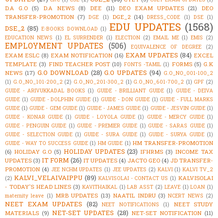
D.A G.O
(5)
D.A NEWS
(8)
DEE
(11)
DEO EXAM UPDATES
(21)
DEO
TRANSFER-PROMOTION
(7)
DGE_2
(14)
DGE
(1)
DRESS_CODE
(1)
DSE
(1)
EDU UPDATES
(1568)
DSE_2
(85)
E-BOOKS DOWNLOAD
(1)
EDUCATION NEWS
(1)
EL SURRENDER
(1)
ELECTION
(2)
EMAIL ME
(1)
EMIS
(2)
EMPLOYMENT UPDATES
(506)
EQUIVALENCE OF DEGREE
(2)
EXAM UPDATES
(84)
EXAM ESLC
(8)
EXAM NOTIFICATION
(16)
EXCEL
TEMPLATE
(3)
FIND TEACHER POST
(10)
FORMS
(5)
G.K
FONTS -TAMIL
(1)
G.O DOWNLOAD
(28)
G.O UPDATES
(94)
NEWS
(17)
G.O_NO_001-100_2
(1)
G.O_NO_101-200_2
(2)
G.O_NO_201-300_2
(1)
G.O_NO_601-700_2
(1)
GPF
(2)
GUIDE - ARIVUKKADAL BOOKS
(1)
GUIDE - BRILLIANT GUIDE
(1)
GUIDE - DEIVA
GUIDE
(1)
GUIDE - DOLPHIN GUIDE
(1)
GUIDE - DON GUIDE
(1)
GUIDE - FULL MARKS
GUIDE
(1)
GUIDE - GEM GUIDE
(1)
GUIDE - JAMES GUIDE
(1)
GUIDE - JESVIN GUIDE
(1)
GUIDE - KONAR GUIDE
(1)
GUIDE - LOYOLA GUIDE
(1)
GUIDE - MERCY GUIDE
(1)
GUIDE - PENGUIN GUIDE
(1)
GUIDE - PREMIER GUIDE
(1)
GUIDE - SARAS GUIDE
(1)
GUIDE - SELECTION GUIDE
(1)
GUIDE - SURA GUIDE
(1)
GUIDE - SURYA GUIDE
(1)
HM TRANSFER-PROMOTION
GUIDE - WAY TO SUCCESS GUIDE
(1)
HM GUIDE
(1)
HOLIDAY UPDATES
(23)
(6)
HOLIDAY G.O
(5)
IFHRMS
(3)
INCOME TAX
IT FORM
(26)
UPDATES
(3)
IT UPDATES
(4)
JACTO GEO
(4)
JD TRANSFER-
PROMOTION
(4)
JEE NCHM UPDATES
(1)
JEE UPDATES
(2)
KALVI
(1)
KALVI TV_2
KALVI_VELAIVAIPPU
(89)
KALVISOLAI
(2)
KALVISOLAI - CONTACT US
(1)
- TODAY'S HEAD LINES
(3)
KAVITHAIKAL
(1)
LAB ASST
(2)
LEAVE
(1)
LOAN
(1)
MRB UPDATES
(13)
NAATIL INDRU
(3)
maternity leave
(1)
NCERT NEWS
(2)
NEET EXAM UPDATES
(82)
NEET STUDY
NEET NOTIFICATIONS
(1)
NET-SET UPDATES
(28)
MATERIALS
(9)
NET-SET NOTIFICATION
(11)