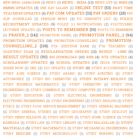
NEWS - INDIA
(13)
NHIS
(3)
NEW INDIA SAMACHAR
(1)
NEWS
(1)
NEWS LIVE
(1)
ONLINE TEST
(53)
NMMS UPDATES
(3)
PART TIME
ONE DAY SALARY
(1)
PAY COM UPDATES
(32)
PAY ORDERS
(28)
TEACHERS UPDATES
(6)
PAY
POLICE
SLIP DOWNLOAD
(1)
PENSION NEWS
(2)
PG SENIORITY LIST
(1)
RECRUITMENT UPDATES
(9)
POLICE S.I NOTIFICATIONS
(2)
POLYTECHNIC
POSTS TO REMEMBER
(55)
LECTURER UPDATES
(2)
POSTS-TO-REMEMBER
PRAYER_2
(141)
PROMOTION PANEL_2
(94)
(1)
PROMOTION PANEL
(2)
PROMOTION-
PROMOTION UPDATES
(16)
PROMOTION-COUNSELLING
(1)
COUNSELLING_2
(138)
PTA QUESTION BANK
(1)
PTA TEACHERS
(2)
REGULARISATION ORDERS
(22)
RESULT - LINK
(5)
QUARTERLY EXAM
(1)
RESULT UPDATES
(90)
RH DOWNLOAD
(10)
RRB
(4)
RTE UPDATES
(4)
SCHOLARSHIP UPDATES
(6)
SCHOOL UPDATES
(13)
SELVA UPDATES
(1)
STORY
(8)
SHARE NOW
(1)
SMC
(2)
SSC UPDATES
(2)
STUDY ACCOUNTANCY
(1)
STUDY AGRI SCIENCE
(1)
STUDY ARABIC
(1)
STUDY AUDITING
(1)
STUDY
STUDY BOTANY-BIOLOGY
(3)
AUTOMOBILE
(1)
STUDY BIO CHEMISTRY
(1)
STUDY BUSINESS MATHEMATICS
(1)
STUDY CHEMISTRY
(1)
STUDY CIVIL
ENGINEERING
(1)
STUDY COMMERCE
(1)
STUDY COMPUTER
(2)
STUDY ECONOMICS
(1)
STUDY EDUCATION
(2)
STUDY ELECTRICAL ENGINEERING
(1)
STUDY
ELECTRONIC ENGINEERING
(1)
STUDY ENGINEERING
(2)
STUDY ENGLISH
(1)
STUDY
ETHICS
(1)
STUDY FOOD SERVICE MANAGEMENT
(1)
STUDY GENERAL MACHINIST
(1)
STUDY GENERAL STUDIES
(1)
STUDY GEOGRAPHY
(1)
STUDY GEOLOGY
(1)
STUDY HINDU RELIGION
(1)
STUDY HISTORY
(1)
STUDY HOME SCIENCE
(1)
STUDY
STUDY
KANNADA
(1)
STUDY LAW
(1)
STUDY LIBRARY
(1)
STUDY MALAYALAM
(1)
MATERIALS
(5)
STUDY MATHEMATICS
(1)
STUDY MECHANICAL ENGINEERING
(1)
STUDY MEDICINE
(1)
STUDY MICROBIOLOGY
(1)
STUDY NURSING
(1)
STUDY