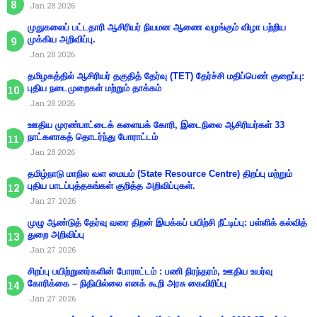
Jan 28 2026
முதுகலைப் பட்டதாரி ஆசிரியர் நியமன ஆணை வழங்கும் விழா பற்றிய
முக்கிய அறிவிப்பு.
Jan 28 2026
தமிழகத்தில் ஆசிரியர் தகுதித் தேர்வு (TET) தேர்ச்சி மதிப்பெண் குறைப்பு:
புதிய நடைமுறைகள் மற்றும் தாக்கம்
Jan 28 2026
ஊதிய முரண்பாட்டைக் களையக் கோரி, இடைநிலை ஆசிரியர்கள் 33
நாட்களாகத் தொடர்ந்து போராட்டம்
Jan 28 2026
தமிழ்நாடு மாநில வள மையம் (State Resource Centre) திறப்பு மற்றும்
புதிய பாடப்புத்தகங்கள் குறித்த அறிவிப்புகள்.
Jan 27 2026
முழு ஆண்டுத் தேர்வு வரை திறன் இயக்கப் பயிற்சி நீட்டிப்பு: பள்ளிக் கல்வித்
துறை அறிவிப்பு
Jan 27 2026
சிறப்பு பயிற்றுனர்களின் போராட்டம் : பணி நிரந்தரம், ஊதிய உயர்வு
கோரிக்கை – நிதியில்லை எனக் கூறி அரசு கைவிரிப்பு
Jan 27 2026