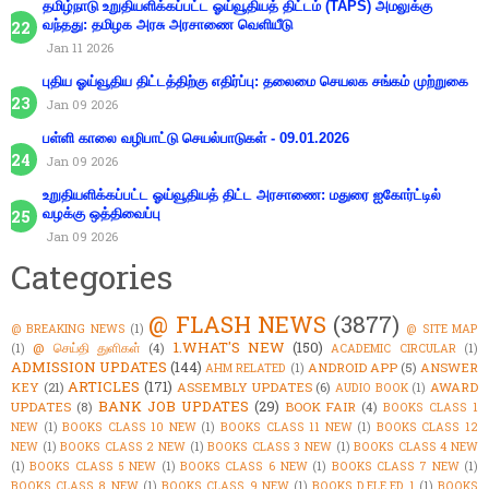
தமிழ்நாடு உறுதியளிக்கப்பட்ட ஓய்வூதியத் திட்டம் (TAPS) அமலுக்கு
வந்தது: தமிழக அரசு அரசாணை வெளியீடு
Jan 11 2026
புதிய ஓய்வூதிய திட்டத்திற்கு எதிர்ப்பு: தலைமை செயலக சங்கம் முற்றுகை
Jan 09 2026
பள்ளி காலை வழிபாட்டு செயல்பாடுகள் - 09.01.2026
Jan 09 2026
உறுதியளிக்கப்பட்ட ஓய்வூதியத் திட்ட அரசாணை: மதுரை ஐகோர்ட்டில்
வழக்கு ஒத்திவைப்பு
Jan 09 2026
Categories
@ FLASH NEWS
(3877)
@ BREAKING NEWS
(1)
@ SITE MAP
1.WHAT'S NEW
(150)
@ செய்தி துளிகள்
(4)
(1)
ACADEMIC CIRCULAR
(1)
ADMISSION UPDATES
(144)
ANDROID APP
(5)
ANSWER
AHM RELATED
(1)
ARTICLES
(171)
KEY
(21)
ASSEMBLY UPDATES
(6)
AWARD
AUDIO BOOK
(1)
BANK JOB UPDATES
(29)
UPDATES
(8)
BOOK FAIR
(4)
BOOKS CLASS 1
NEW
(1)
BOOKS CLASS 10 NEW
(1)
BOOKS CLASS 11 NEW
(1)
BOOKS CLASS 12
NEW
(1)
BOOKS CLASS 2 NEW
(1)
BOOKS CLASS 3 NEW
(1)
BOOKS CLASS 4 NEW
(1)
BOOKS CLASS 5 NEW
(1)
BOOKS CLASS 6 NEW
(1)
BOOKS CLASS 7 NEW
(1)
BOOKS CLASS 8 NEW
(1)
BOOKS CLASS 9 NEW
(1)
BOOKS D.ELE.ED 1
(1)
BOOKS