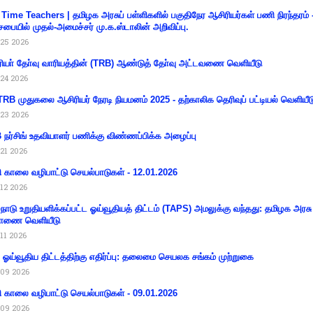
 Time Teachers | தமிழக அரசுப் பள்ளிகளில் பகுதிநேர ஆசிரியர்கள் பணி நிரந்தரம் 
சபையில் முதல்-அமைச்சர் மு.க.ஸ்டாலின் அறிவிப்பு.
25 2026
ியா் தோ்வு வாரியத்தின் (TRB) ஆண்டுத் தோ்வு அட்டவணை வெளியீடு
24 2026
RB முதுகலை ஆசிரியர் நேரடி நியமனம் 2025 - தற்காலிக தெரிவுப் பட்டியல் வெளியீட
23 2026
நர்சிங் உதவியாளர் பணிக்கு விண்ணப்பிக்க அழைப்பு
21 2026
ி காலை வழிபாட்டு செயல்பாடுகள் - 12.01.2026
12 2026
்நாடு உறுதியளிக்கப்பட்ட ஓய்வூதியத் திட்டம் (TAPS) அமலுக்கு வந்தது: தமிழக அரசு
ாணை வெளியீடு
11 2026
ய ஓய்வூதிய திட்டத்திற்கு எதிர்ப்பு: தலைமை செயலக சங்கம் முற்றுகை
09 2026
ி காலை வழிபாட்டு செயல்பாடுகள் - 09.01.2026
09 2026