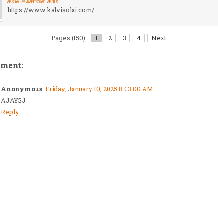
கல்விச்சோலை.காம்
https://www.kalvisolai.com/
Pages (150)
1
2
3
4
Next
mment:
Anonymous
Friday, January 10, 2025 8:03:00 AM
AJAYGJ
Reply