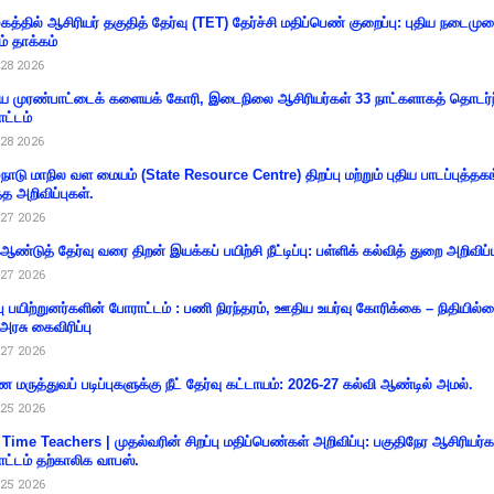
கத்தில் ஆசிரியர் தகுதித் தேர்வு (TET) தேர்ச்சி மதிப்பெண் குறைப்பு: புதிய நடைமு
ம் தாக்கம்
28 2026
 முரண்பாட்டைக் களையக் கோரி, இடைநிலை ஆசிரியர்கள் 33 நாட்களாகத் தொடர்ந
ட்டம்
28 2026
்நாடு மாநில வள மையம் (State Resource Centre) திறப்பு மற்றும் புதிய பாடப்புத்தக
்த அறிவிப்புகள்.
27 2026
 ஆண்டுத் தேர்வு வரை திறன் இயக்கப் பயிற்சி நீட்டிப்பு: பள்ளிக் கல்வித் துறை அறிவிப்ப
27 2026
்பு பயிற்றுனர்களின் போராட்டம் : பணி நிரந்தரம், ஊதிய உயர்வு கோரிக்கை – நிதியில
 அரசு கைவிரிப்பு
27 2026
 மருத்துவப் படிப்புகளுக்கு நீட் தேர்வு கட்டாயம்: 2026-27 கல்வி ஆண்டில் அமல்.
25 2026
 Time Teachers | முதல்வரின் சிறப்பு மதிப்பெண்கள் அறிவிப்பு: பகுதிநேர ஆசிரியர்க
ட்டம் தற்காலிக வாபஸ்.
25 2026