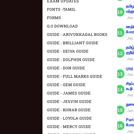
EXAM UPDATES
தமிழ
FONTS -TAMIL
மற்று
FORMS
Jan 
G.O DOWNLOAD
ஊதிய
போரா
GUIDE - ARIVUKKADAL BOOKS
Jan 
GUIDE - BRILLIANT GUIDE
தமிழ
GUIDE - DEIVA GUIDE
குறித
Jan 
GUIDE - DOLPHIN GUIDE
GUIDE - DON GUIDE
முழு
Jan 
GUIDE - FULL MARKS GUIDE
சிறப
GUIDE - GEM GUIDE
கூறி
GUIDE - JAMES GUIDE
Jan 
GUIDE - JESVIN GUIDE
துணை
GUIDE - KONAR GUIDE
Jan 
GUIDE - LOYOLA GUIDE
Part
போரா
GUIDE - MERCY GUIDE
Jan 