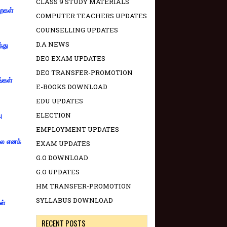
CLASS 9 STUDY MATERIALS
றைகள்
COMPUTER TEACHERS UPDATES
COUNSELLING UPDATES
D.A NEWS
்து
DEO EXAM UPDATES
DEO TRANSFER-PROMOTION
ங்கள்
E-BOOKS DOWNLOAD
EDU UPDATES
ELECTION
ு
EMPLOYMENT UPDATES
்லை எனக்
EXAM UPDATES
G.O DOWNLOAD
G.O UPDATES
HM TRANSFER-PROMOTION
SYLLABUS DOWNLOAD
ள்
RECENT POSTS