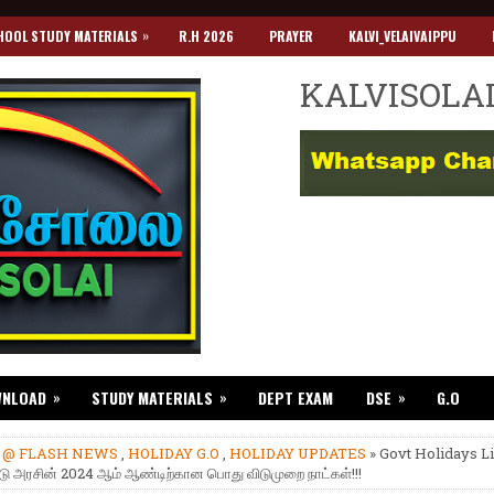
»
HOOL STUDY MATERIALS
R.H 2026
PRAYER
KALVI_VELAIVAIPPU
KALVISOLA
»
»
»
WNLOAD
STUDY MATERIALS
DEPT EXAM
DSE
G.O
»
@ FLASH NEWS
,
HOLIDAY G.O
,
HOLIDAY UPDATES
» Govt Holidays Li
ாடு அரசின் 2024 ஆம் ஆண்டிற்கான பொது விடுமுறை நாட்கள்!!!