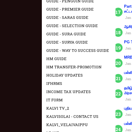
GUIDE - PENGUIN GUIDE
Part
GUIDE - PREMIER GUIDE
சட்ட
GUIDE - SARAS GUIDE
Jan 
GUIDE - SELECTION GUIDE
ஆசிர
Jan 
GUIDE - SURA GUIDE
GUIDE - SURYA GUIDE
PG T
Jan 
GUIDE - WAY TO SUCCESS GUIDE
MRB 
HM GUIDE
Jan 
HM TRANSFER-PROMOTION
பள்ள
HOLIDAY UPDATES
Jan 
IFHRMS
தமிழ
INCOME TAX UPDATES
அரச
Jan 
IT FORM
KALVI TV_2
புதி
Jan 
KALVISOLAI - CONTACT US
பள்ள
KALVI_VELAIVAIPPU
Jan 