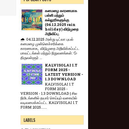
கனமழை காரணமாக
பள்ளி மற்றும்
கல்லூரிகளுக்கு
(04.12.2025 rain
holiday) விடுமுறை
அறிவிப்பு.
🌧️ 04.12.2025 அன்று டிட்வா புயல்
கனமழை முன்னெச்சரிக்கை
காரணமாக, விடுமுறை அறிவிக்கப்பட்ட
மாவட்டங்கள் மற்றும் நிறுவனங்கள்: 💦
திருவள்ளூர் ...
KALVISOLAI I.T
FORM 2025 -
LATEST VERSION -
1.3 DOWNLOAD
KALVISOLAI I.T
FORM 2025 -
VERSION - 1.3 DOWNLOAD | சில
நிமிடங்களில் தயார் செய்யும் வகையில்
வடிவமைக்கப்பட்ட KALVISOLAI I.T
FORM 2025.......
LABELS