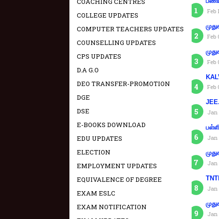
பணிய
COACHING CENTRES
Feb 
COLLEGE UPDATES
முது
COMPUTER TEACHERS UPDATES
Feb 
COUNSELLING UPDATES
முது
CPS UPDATES
Feb 
D.A G.O
KAL
DEO TRANSFER-PROMOTION
Feb 
DGE
JEE.
DSE
Jan 
E-BOOKS DOWNLOAD
பள்ள
Jan 
EDU UPDATES
ELECTION
முது
Jan 
EMPLOYMENT UPDATES
TNTE
EQUIVALENCE OF DEGREE
Jan 
EXAM ESLC
முது
EXAM NOTIFICATION
Jan 