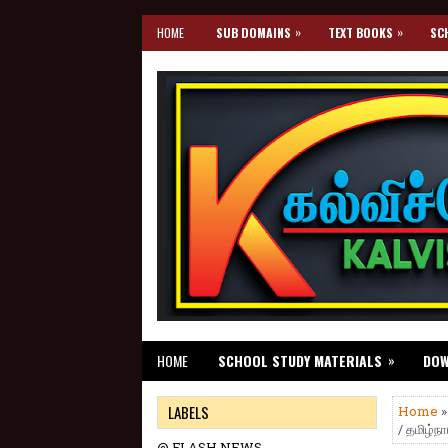
»
»
HOME
SUB DOMAINS
TEXT BOOKS
SC
»
HOME
SCHOOL STUDY MATERIALS
DO
LABELS
Home
/ தமிழ்ந
@ FLASH NEWS