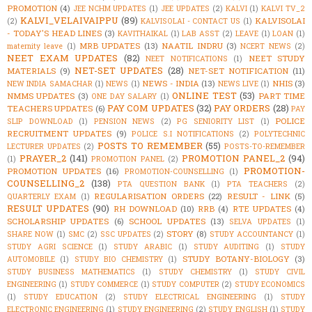
PROMOTION
(4)
JEE NCHM UPDATES
(1)
JEE UPDATES
(2)
KALVI
(1)
KALVI TV_2
KALVI_VELAIVAIPPU
(89)
KALVISOLAI
(2)
KALVISOLAI - CONTACT US
(1)
- TODAY'S HEAD LINES
(3)
KAVITHAIKAL
(1)
LAB ASST
(2)
LEAVE
(1)
LOAN
(1)
MRB UPDATES
(13)
NAATIL INDRU
(3)
maternity leave
(1)
NCERT NEWS
(2)
NEET EXAM UPDATES
(82)
NEET STUDY
NEET NOTIFICATIONS
(1)
NET-SET UPDATES
(28)
MATERIALS
(9)
NET-SET NOTIFICATION
(11)
NEWS - INDIA
(13)
NHIS
(3)
NEW INDIA SAMACHAR
(1)
NEWS
(1)
NEWS LIVE
(1)
ONLINE TEST
(53)
NMMS UPDATES
(3)
PART TIME
ONE DAY SALARY
(1)
PAY COM UPDATES
(32)
PAY ORDERS
(28)
TEACHERS UPDATES
(6)
PAY
POLICE
SLIP DOWNLOAD
(1)
PENSION NEWS
(2)
PG SENIORITY LIST
(1)
RECRUITMENT UPDATES
(9)
POLICE S.I NOTIFICATIONS
(2)
POLYTECHNIC
POSTS TO REMEMBER
(55)
LECTURER UPDATES
(2)
POSTS-TO-REMEMBER
PRAYER_2
(141)
PROMOTION PANEL_2
(94)
(1)
PROMOTION PANEL
(2)
PROMOTION-
PROMOTION UPDATES
(16)
PROMOTION-COUNSELLING
(1)
COUNSELLING_2
(138)
PTA QUESTION BANK
(1)
PTA TEACHERS
(2)
REGULARISATION ORDERS
(22)
RESULT - LINK
(5)
QUARTERLY EXAM
(1)
RESULT UPDATES
(90)
RH DOWNLOAD
(10)
RRB
(4)
RTE UPDATES
(4)
SCHOLARSHIP UPDATES
(6)
SCHOOL UPDATES
(13)
SELVA UPDATES
(1)
STORY
(8)
SHARE NOW
(1)
SMC
(2)
SSC UPDATES
(2)
STUDY ACCOUNTANCY
(1)
STUDY AGRI SCIENCE
(1)
STUDY ARABIC
(1)
STUDY AUDITING
(1)
STUDY
STUDY BOTANY-BIOLOGY
(3)
AUTOMOBILE
(1)
STUDY BIO CHEMISTRY
(1)
STUDY BUSINESS MATHEMATICS
(1)
STUDY CHEMISTRY
(1)
STUDY CIVIL
ENGINEERING
(1)
STUDY COMMERCE
(1)
STUDY COMPUTER
(2)
STUDY ECONOMICS
(1)
STUDY EDUCATION
(2)
STUDY ELECTRICAL ENGINEERING
(1)
STUDY
ELECTRONIC ENGINEERING
(1)
STUDY ENGINEERING
(2)
STUDY ENGLISH
(1)
STUDY