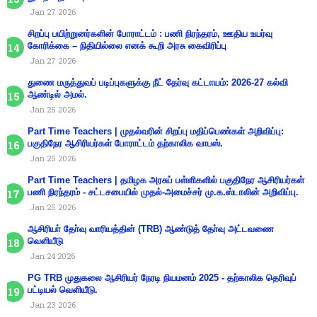
Jan 27 2026
சிறப்பு பயிற்றுனர்களின் போராட்டம் : பணி நிரந்தரம், ஊதிய உயர்வு
கோரிக்கை – நிதியில்லை எனக் கூறி அரசு கைவிரிப்பு
Jan 27 2026
துணை மருத்துவப் படிப்புகளுக்கு நீட் தேர்வு கட்டாயம்: 2026-27 கல்வி
ஆண்டில் அமல்.
Jan 25 2026
Part Time Teachers | முதல்வரின் சிறப்பு மதிப்பெண்கள் அறிவிப்பு:
பகுதிநேர ஆசிரியர்கள் போராட்டம் தற்காலிக வாபஸ்.
Jan 25 2026
Part Time Teachers | தமிழக அரசுப் பள்ளிகளில் பகுதிநேர ஆசிரியர்கள்
பணி நிரந்தரம் - சட்டசபையில் முதல்-அமைச்சர் மு.க.ஸ்டாலின் அறிவிப்பு.
Jan 25 2026
ஆசிரியா் தோ்வு வாரியத்தின் (TRB) ஆண்டுத் தோ்வு அட்டவணை
வெளியீடு
Jan 24 2026
PG TRB முதுகலை ஆசிரியர் நேரடி நியமனம் 2025 - தற்காலிக தெரிவுப்
பட்டியல் வெளியீடு.
Jan 23 2026