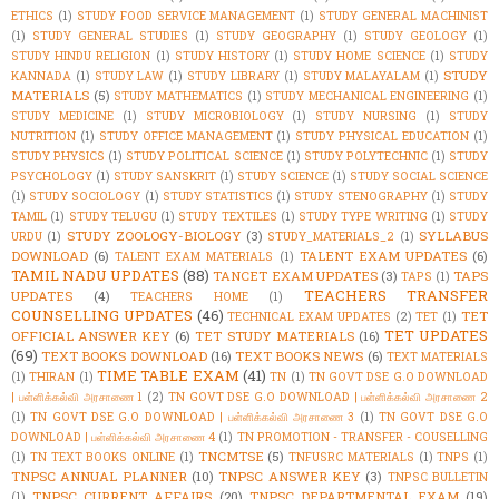
ETHICS
(1)
STUDY FOOD SERVICE MANAGEMENT
(1)
STUDY GENERAL MACHINIST
(1)
STUDY GENERAL STUDIES
(1)
STUDY GEOGRAPHY
(1)
STUDY GEOLOGY
(1)
STUDY HINDU RELIGION
(1)
STUDY HISTORY
(1)
STUDY HOME SCIENCE
(1)
STUDY
STUDY
KANNADA
(1)
STUDY LAW
(1)
STUDY LIBRARY
(1)
STUDY MALAYALAM
(1)
MATERIALS
(5)
STUDY MATHEMATICS
(1)
STUDY MECHANICAL ENGINEERING
(1)
STUDY MEDICINE
(1)
STUDY MICROBIOLOGY
(1)
STUDY NURSING
(1)
STUDY
NUTRITION
(1)
STUDY OFFICE MANAGEMENT
(1)
STUDY PHYSICAL EDUCATION
(1)
STUDY PHYSICS
(1)
STUDY POLITICAL SCIENCE
(1)
STUDY POLYTECHNIC
(1)
STUDY
PSYCHOLOGY
(1)
STUDY SANSKRIT
(1)
STUDY SCIENCE
(1)
STUDY SOCIAL SCIENCE
(1)
STUDY SOCIOLOGY
(1)
STUDY STATISTICS
(1)
STUDY STENOGRAPHY
(1)
STUDY
TAMIL
(1)
STUDY TELUGU
(1)
STUDY TEXTILES
(1)
STUDY TYPE WRITING
(1)
STUDY
STUDY ZOOLOGY-BIOLOGY
(3)
SYLLABUS
URDU
(1)
STUDY_MATERIALS_2
(1)
DOWNLOAD
(6)
TALENT EXAM UPDATES
(6)
TALENT EXAM MATERIALS
(1)
TAMIL NADU UPDATES
(88)
TANCET EXAM UPDATES
(3)
TAPS
TAPS
(1)
TEACHERS TRANSFER
UPDATES
(4)
TEACHERS HOME
(1)
COUNSELLING UPDATES
(46)
TET
TECHNICAL EXAM UPDATES
(2)
TET
(1)
TET UPDATES
OFFICIAL ANSWER KEY
(6)
TET STUDY MATERIALS
(16)
(69)
TEXT BOOKS DOWNLOAD
(16)
TEXT BOOKS NEWS
(6)
TEXT MATERIALS
TIME TABLE EXAM
(41)
(1)
THIRAN
(1)
TN
(1)
TN GOVT DSE G.O DOWNLOAD
| பள்ளிக்கல்வி அரசாணை 1
(2)
TN GOVT DSE G.O DOWNLOAD | பள்ளிக்கல்வி அரசாணை 2
(1)
TN GOVT DSE G.O DOWNLOAD | பள்ளிக்கல்வி அரசாணை 3
(1)
TN GOVT DSE G.O
DOWNLOAD | பள்ளிக்கல்வி அரசாணை 4
(1)
TN PROMOTION - TRANSFER - COUSELLING
TNCMTSE
(5)
(1)
TN TEXT BOOKS ONLINE
(1)
TNFUSRC MATERIALS
(1)
TNPS
(1)
TNPSC ANNUAL PLANNER
(10)
TNPSC ANSWER KEY
(3)
TNPSC BULLETIN
TNPSC CURRENT AFFAIRS
(20)
TNPSC DEPARTMENTAL EXAM
(19)
(1)