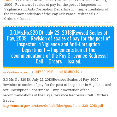
2009 - Revision of scales of pay for the post of Inspector in
Vigilance and Anti-Corruption Department – Implementation of
the recommendations of the Pay Grievance Redressal Cell –
Orders – Issued.
G.O.Ms.No.320 Dt: July 22, 2013|Revised Scales of
Pay, 2009 - Revision of scales of pay for the post of
Inspector in Vigilance and Anti-Corruption
Department – Implementation of the
recommendations of the Pay Grievance Redressal
Cell – Orders – Issued.
கல்விச்சோலை.காம்
JULY 30, 2016
NO COMMENTS
G.O.Ms.No.320 Dt: July 22, 2013|Revised Scales of Pay, 2009 -
Revision of scales of pay for the post of Inspector in Vigilance and
Anti-Corruption Department – Implementation of the
recommendations of the Pay Grievance Redressal Cell – Orders –
Issued.
http://cms.tn.gov.in/sites/default/files/gos/fin_e_320_2013.pdf