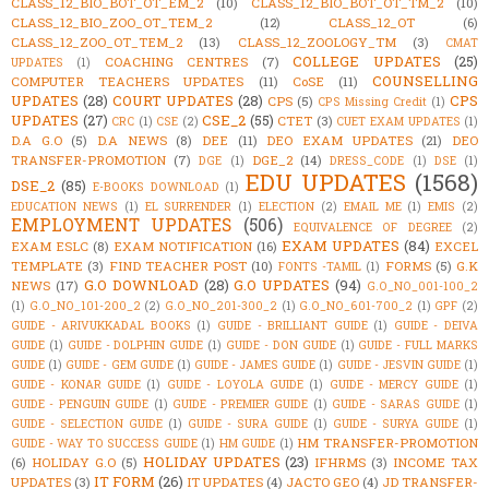
CLASS_12_BIO_BOT_OT_EM_2
(10)
CLASS_12_BIO_BOT_OT_TM_2
(10)
CLASS_12_BIO_ZOO_OT_TEM_2
(12)
CLASS_12_OT
(6)
CLASS_12_ZOO_OT_TEM_2
(13)
CLASS_12_ZOOLOGY_TM
(3)
CMAT
COLLEGE UPDATES
(25)
COACHING CENTRES
(7)
UPDATES
(1)
COUNSELLING
COMPUTER TEACHERS UPDATES
(11)
CoSE
(11)
UPDATES
(28)
COURT UPDATES
(28)
CPS
CPS
(5)
CPS Missing Credit
(1)
UPDATES
(27)
CSE_2
(55)
CTET
(3)
CRC
(1)
CSE
(2)
CUET EXAM UPDATES
(1)
D.A G.O
(5)
D.A NEWS
(8)
DEE
(11)
DEO EXAM UPDATES
(21)
DEO
TRANSFER-PROMOTION
(7)
DGE_2
(14)
DGE
(1)
DRESS_CODE
(1)
DSE
(1)
EDU UPDATES
(1568)
DSE_2
(85)
E-BOOKS DOWNLOAD
(1)
EDUCATION NEWS
(1)
EL SURRENDER
(1)
ELECTION
(2)
EMAIL ME
(1)
EMIS
(2)
EMPLOYMENT UPDATES
(506)
EQUIVALENCE OF DEGREE
(2)
EXAM UPDATES
(84)
EXAM ESLC
(8)
EXAM NOTIFICATION
(16)
EXCEL
TEMPLATE
(3)
FIND TEACHER POST
(10)
FORMS
(5)
G.K
FONTS -TAMIL
(1)
G.O DOWNLOAD
(28)
G.O UPDATES
(94)
NEWS
(17)
G.O_NO_001-100_2
(1)
G.O_NO_101-200_2
(2)
G.O_NO_201-300_2
(1)
G.O_NO_601-700_2
(1)
GPF
(2)
GUIDE - ARIVUKKADAL BOOKS
(1)
GUIDE - BRILLIANT GUIDE
(1)
GUIDE - DEIVA
GUIDE
(1)
GUIDE - DOLPHIN GUIDE
(1)
GUIDE - DON GUIDE
(1)
GUIDE - FULL MARKS
GUIDE
(1)
GUIDE - GEM GUIDE
(1)
GUIDE - JAMES GUIDE
(1)
GUIDE - JESVIN GUIDE
(1)
GUIDE - KONAR GUIDE
(1)
GUIDE - LOYOLA GUIDE
(1)
GUIDE - MERCY GUIDE
(1)
GUIDE - PENGUIN GUIDE
(1)
GUIDE - PREMIER GUIDE
(1)
GUIDE - SARAS GUIDE
(1)
GUIDE - SELECTION GUIDE
(1)
GUIDE - SURA GUIDE
(1)
GUIDE - SURYA GUIDE
(1)
HM TRANSFER-PROMOTION
GUIDE - WAY TO SUCCESS GUIDE
(1)
HM GUIDE
(1)
HOLIDAY UPDATES
(23)
(6)
HOLIDAY G.O
(5)
IFHRMS
(3)
INCOME TAX
IT FORM
(26)
UPDATES
(3)
IT UPDATES
(4)
JACTO GEO
(4)
JD TRANSFER-