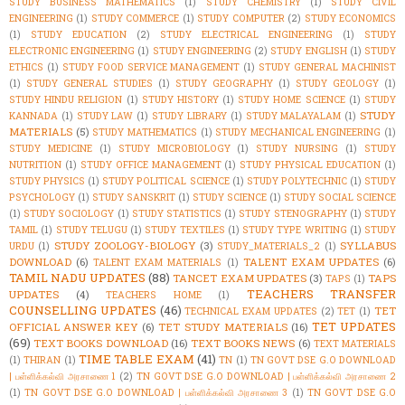
STUDY BUSINESS MATHEMATICS
(1)
STUDY CHEMISTRY
(1)
STUDY CIVIL
ENGINEERING
(1)
STUDY COMMERCE
(1)
STUDY COMPUTER
(2)
STUDY ECONOMICS
(1)
STUDY EDUCATION
(2)
STUDY ELECTRICAL ENGINEERING
(1)
STUDY
ELECTRONIC ENGINEERING
(1)
STUDY ENGINEERING
(2)
STUDY ENGLISH
(1)
STUDY
ETHICS
(1)
STUDY FOOD SERVICE MANAGEMENT
(1)
STUDY GENERAL MACHINIST
(1)
STUDY GENERAL STUDIES
(1)
STUDY GEOGRAPHY
(1)
STUDY GEOLOGY
(1)
STUDY HINDU RELIGION
(1)
STUDY HISTORY
(1)
STUDY HOME SCIENCE
(1)
STUDY
STUDY
KANNADA
(1)
STUDY LAW
(1)
STUDY LIBRARY
(1)
STUDY MALAYALAM
(1)
MATERIALS
(5)
STUDY MATHEMATICS
(1)
STUDY MECHANICAL ENGINEERING
(1)
STUDY MEDICINE
(1)
STUDY MICROBIOLOGY
(1)
STUDY NURSING
(1)
STUDY
NUTRITION
(1)
STUDY OFFICE MANAGEMENT
(1)
STUDY PHYSICAL EDUCATION
(1)
STUDY PHYSICS
(1)
STUDY POLITICAL SCIENCE
(1)
STUDY POLYTECHNIC
(1)
STUDY
PSYCHOLOGY
(1)
STUDY SANSKRIT
(1)
STUDY SCIENCE
(1)
STUDY SOCIAL SCIENCE
(1)
STUDY SOCIOLOGY
(1)
STUDY STATISTICS
(1)
STUDY STENOGRAPHY
(1)
STUDY
TAMIL
(1)
STUDY TELUGU
(1)
STUDY TEXTILES
(1)
STUDY TYPE WRITING
(1)
STUDY
STUDY ZOOLOGY-BIOLOGY
(3)
SYLLABUS
URDU
(1)
STUDY_MATERIALS_2
(1)
DOWNLOAD
(6)
TALENT EXAM UPDATES
(6)
TALENT EXAM MATERIALS
(1)
TAMIL NADU UPDATES
(88)
TANCET EXAM UPDATES
(3)
TAPS
TAPS
(1)
TEACHERS TRANSFER
UPDATES
(4)
TEACHERS HOME
(1)
COUNSELLING UPDATES
(46)
TET
TECHNICAL EXAM UPDATES
(2)
TET
(1)
TET UPDATES
OFFICIAL ANSWER KEY
(6)
TET STUDY MATERIALS
(16)
(69)
TEXT BOOKS DOWNLOAD
(16)
TEXT BOOKS NEWS
(6)
TEXT MATERIALS
TIME TABLE EXAM
(41)
(1)
THIRAN
(1)
TN
(1)
TN GOVT DSE G.O DOWNLOAD
| பள்ளிக்கல்வி அரசாணை 1
(2)
TN GOVT DSE G.O DOWNLOAD | பள்ளிக்கல்வி அரசாணை 2
(1)
TN GOVT DSE G.O DOWNLOAD | பள்ளிக்கல்வி அரசாணை 3
(1)
TN GOVT DSE G.O