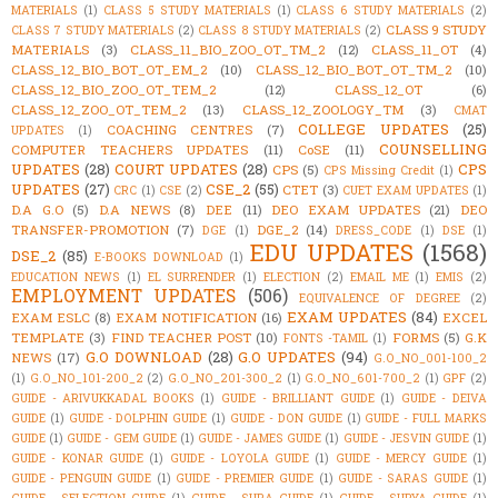
MATERIALS
(1)
CLASS 5 STUDY MATERIALS
(1)
CLASS 6 STUDY MATERIALS
(2)
CLASS 9 STUDY
CLASS 7 STUDY MATERIALS
(2)
CLASS 8 STUDY MATERIALS
(2)
MATERIALS
(3)
CLASS_11_BIO_ZOO_OT_TM_2
(12)
CLASS_11_OT
(4)
CLASS_12_BIO_BOT_OT_EM_2
(10)
CLASS_12_BIO_BOT_OT_TM_2
(10)
CLASS_12_BIO_ZOO_OT_TEM_2
(12)
CLASS_12_OT
(6)
CLASS_12_ZOO_OT_TEM_2
(13)
CLASS_12_ZOOLOGY_TM
(3)
CMAT
COLLEGE UPDATES
(25)
COACHING CENTRES
(7)
UPDATES
(1)
COUNSELLING
COMPUTER TEACHERS UPDATES
(11)
CoSE
(11)
UPDATES
(28)
COURT UPDATES
(28)
CPS
CPS
(5)
CPS Missing Credit
(1)
UPDATES
(27)
CSE_2
(55)
CTET
(3)
CRC
(1)
CSE
(2)
CUET EXAM UPDATES
(1)
D.A G.O
(5)
D.A NEWS
(8)
DEE
(11)
DEO EXAM UPDATES
(21)
DEO
TRANSFER-PROMOTION
(7)
DGE_2
(14)
DGE
(1)
DRESS_CODE
(1)
DSE
(1)
EDU UPDATES
(1568)
DSE_2
(85)
E-BOOKS DOWNLOAD
(1)
EDUCATION NEWS
(1)
EL SURRENDER
(1)
ELECTION
(2)
EMAIL ME
(1)
EMIS
(2)
EMPLOYMENT UPDATES
(506)
EQUIVALENCE OF DEGREE
(2)
EXAM UPDATES
(84)
EXAM ESLC
(8)
EXAM NOTIFICATION
(16)
EXCEL
TEMPLATE
(3)
FIND TEACHER POST
(10)
FORMS
(5)
G.K
FONTS -TAMIL
(1)
G.O DOWNLOAD
(28)
G.O UPDATES
(94)
NEWS
(17)
G.O_NO_001-100_2
(1)
G.O_NO_101-200_2
(2)
G.O_NO_201-300_2
(1)
G.O_NO_601-700_2
(1)
GPF
(2)
GUIDE - ARIVUKKADAL BOOKS
(1)
GUIDE - BRILLIANT GUIDE
(1)
GUIDE - DEIVA
GUIDE
(1)
GUIDE - DOLPHIN GUIDE
(1)
GUIDE - DON GUIDE
(1)
GUIDE - FULL MARKS
GUIDE
(1)
GUIDE - GEM GUIDE
(1)
GUIDE - JAMES GUIDE
(1)
GUIDE - JESVIN GUIDE
(1)
GUIDE - KONAR GUIDE
(1)
GUIDE - LOYOLA GUIDE
(1)
GUIDE - MERCY GUIDE
(1)
GUIDE - PENGUIN GUIDE
(1)
GUIDE - PREMIER GUIDE
(1)
GUIDE - SARAS GUIDE
(1)