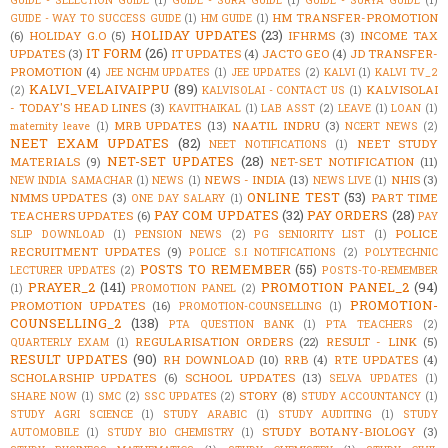
GUIDE - SELECTION GUIDE
(1)
GUIDE - SURA GUIDE
(1)
GUIDE - SURYA GUIDE
(1)
HM TRANSFER-PROMOTION
GUIDE - WAY TO SUCCESS GUIDE
(1)
HM GUIDE
(1)
HOLIDAY UPDATES
(23)
(6)
HOLIDAY G.O
(5)
IFHRMS
(3)
INCOME TAX
IT FORM
(26)
UPDATES
(3)
IT UPDATES
(4)
JACTO GEO
(4)
JD TRANSFER-
PROMOTION
(4)
JEE NCHM UPDATES
(1)
JEE UPDATES
(2)
KALVI
(1)
KALVI TV_2
KALVI_VELAIVAIPPU
(89)
KALVISOLAI
(2)
KALVISOLAI - CONTACT US
(1)
- TODAY'S HEAD LINES
(3)
KAVITHAIKAL
(1)
LAB ASST
(2)
LEAVE
(1)
LOAN
(1)
MRB UPDATES
(13)
NAATIL INDRU
(3)
maternity leave
(1)
NCERT NEWS
(2)
NEET EXAM UPDATES
(82)
NEET STUDY
NEET NOTIFICATIONS
(1)
NET-SET UPDATES
(28)
MATERIALS
(9)
NET-SET NOTIFICATION
(11)
NEWS - INDIA
(13)
NHIS
(3)
NEW INDIA SAMACHAR
(1)
NEWS
(1)
NEWS LIVE
(1)
ONLINE TEST
(53)
NMMS UPDATES
(3)
PART TIME
ONE DAY SALARY
(1)
PAY COM UPDATES
(32)
PAY ORDERS
(28)
TEACHERS UPDATES
(6)
PAY
POLICE
SLIP DOWNLOAD
(1)
PENSION NEWS
(2)
PG SENIORITY LIST
(1)
RECRUITMENT UPDATES
(9)
POLICE S.I NOTIFICATIONS
(2)
POLYTECHNIC
POSTS TO REMEMBER
(55)
LECTURER UPDATES
(2)
POSTS-TO-REMEMBER
PRAYER_2
(141)
PROMOTION PANEL_2
(94)
(1)
PROMOTION PANEL
(2)
PROMOTION-
PROMOTION UPDATES
(16)
PROMOTION-COUNSELLING
(1)
COUNSELLING_2
(138)
PTA QUESTION BANK
(1)
PTA TEACHERS
(2)
REGULARISATION ORDERS
(22)
RESULT - LINK
(5)
QUARTERLY EXAM
(1)
RESULT UPDATES
(90)
RH DOWNLOAD
(10)
RRB
(4)
RTE UPDATES
(4)
SCHOLARSHIP UPDATES
(6)
SCHOOL UPDATES
(13)
SELVA UPDATES
(1)
STORY
(8)
SHARE NOW
(1)
SMC
(2)
SSC UPDATES
(2)
STUDY ACCOUNTANCY
(1)
STUDY AGRI SCIENCE
(1)
STUDY ARABIC
(1)
STUDY AUDITING
(1)
STUDY
STUDY BOTANY-BIOLOGY
(3)
AUTOMOBILE
(1)
STUDY BIO CHEMISTRY
(1)