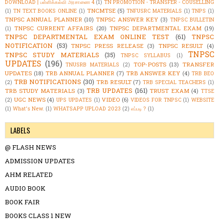
DOWNLOAD | பள்ளிக்கல்வி அரசாணை 4
(1)
TN PROMOTION - TRANSFER - COUSELLING
TNCMTSE
(5)
(1)
TN TEXT BOOKS ONLINE
(1)
TNFUSRC MATERIALS
(1)
TNPS
(1)
TNPSC ANNUAL PLANNER
(10)
TNPSC ANSWER KEY
(3)
TNPSC BULLETIN
TNPSC CURRENT AFFAIRS
(20)
TNPSC DEPARTMENTAL EXAM
(19)
(1)
TNPSC DEPARTMENTAL EXAM ONLINE TEST
(61)
TNPSC
NOTIFICATION
(53)
TNPSC PRESS RELEASE
(3)
TNPSC RESULT
(4)
TNPSC
TNPSC STUDY MATERIALS
(35)
TNPSC SYLLABUS
(1)
UPDATES
(196)
TOP-POSTS
(13)
TRANSFER
TNUSRB MATERIALS
(2)
UPDATES
(18)
TRB ANNUAL PLANNER
(7)
TRB ANSWER KEY
(4)
TRB BEO
TRB NOTIFICATIONS
(30)
TRB RESULT
(7)
(2)
TRB SPECIAL TEACHERS
(1)
TRB UPDATES
(161)
TRB STUDY MATERIALS
(3)
TRUST EXAM
(4)
TTSE
UGC NEWS
(4)
VIDEO
(6)
(2)
UPS UPDATES
(1)
VIDEOS FOR TNPSC
(1)
WEBSITE
(1)
What's New.
(1)
WHATSAPP UPLOAD 2023
(2)
எப்படி ?
(1)
LABELS
@ FLASH NEWS
ADMISSION UPDATES
AHM RELATED
AUDIO BOOK
BOOK FAIR
BOOKS CLASS 1 NEW