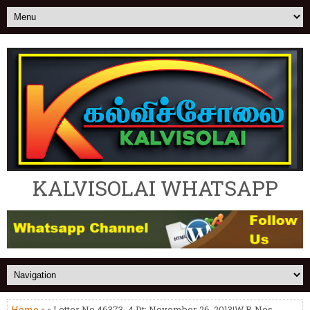
KALVISOLAI WHATSAPP
Home
» » Letter No.46373_4 Dt: November 26, 2013|W.P. Nos.