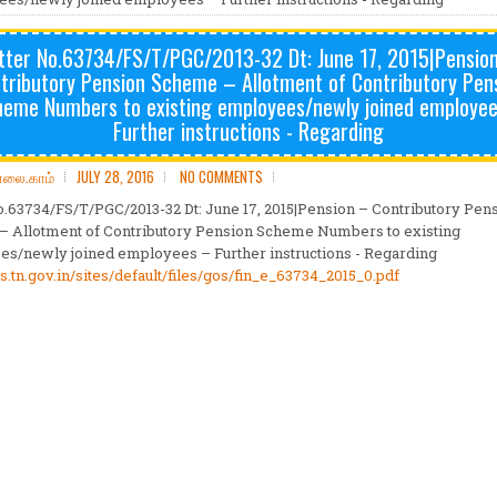
tter No.63734/FS/T/PGC/2013-32 Dt: June 17, 2015|Pensio
tributory Pension Scheme – Allotment of Contributory Pen
eme Numbers to existing employees/newly joined employe
Further instructions - Regarding
ோலை.காம்
JULY 28, 2016
NO COMMENTS
o.63734/FS/T/PGC/2013-32 Dt: June 17, 2015|Pension – Contributory Pen
 Allotment of Contributory Pension Scheme Numbers to existing
s/newly joined employees – Further instructions - Regarding
s.tn.gov.in/sites/default/files/gos/fin_e_63734_2015_0.pdf