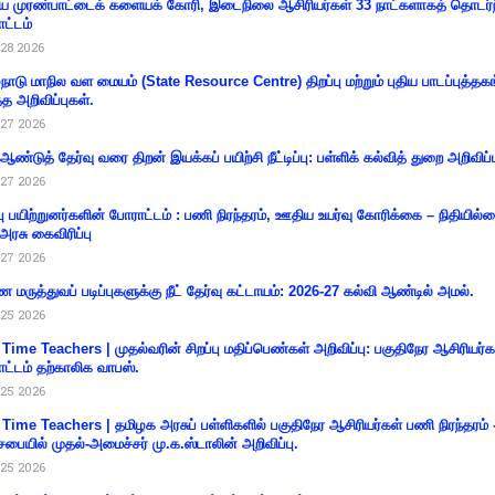
 முரண்பாட்டைக் களையக் கோரி, இடைநிலை ஆசிரியர்கள் 33 நாட்களாகத் தொடர்ந
ட்டம்
28 2026
்நாடு மாநில வள மையம் (State Resource Centre) திறப்பு மற்றும் புதிய பாடப்புத்தக
்த அறிவிப்புகள்.
27 2026
 ஆண்டுத் தேர்வு வரை திறன் இயக்கப் பயிற்சி நீட்டிப்பு: பள்ளிக் கல்வித் துறை அறிவிப்ப
27 2026
்பு பயிற்றுனர்களின் போராட்டம் : பணி நிரந்தரம், ஊதிய உயர்வு கோரிக்கை – நிதியில
 அரசு கைவிரிப்பு
27 2026
 மருத்துவப் படிப்புகளுக்கு நீட் தேர்வு கட்டாயம்: 2026-27 கல்வி ஆண்டில் அமல்.
25 2026
 Time Teachers | முதல்வரின் சிறப்பு மதிப்பெண்கள் அறிவிப்பு: பகுதிநேர ஆசிரியர்க
ட்டம் தற்காலிக வாபஸ்.
25 2026
 Time Teachers | தமிழக அரசுப் பள்ளிகளில் பகுதிநேர ஆசிரியர்கள் பணி நிரந்தரம் 
சபையில் முதல்-அமைச்சர் மு.க.ஸ்டாலின் அறிவிப்பு.
25 2026