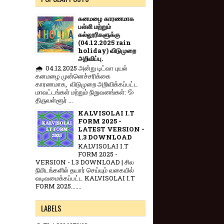
கனமழை காரணமாக
பள்ளி மற்றும்
கல்லூரிகளுக்கு
(04.12.2025 rain
holiday) விடுமுறை
அறிவிப்பு.
🌧️ 04.12.2025 அன்று டிட்வா புயல்
கனமழை முன்னெச்சரிக்கை
காரணமாக, விடுமுறை அறிவிக்கப்பட்ட
மாவட்டங்கள் மற்றும் நிறுவனங்கள்: 💦
திருவள்ளூர் ...
KALVISOLAI I.T
FORM 2025 -
LATEST VERSION -
1.3 DOWNLOAD
KALVISOLAI I.T
FORM 2025 -
VERSION - 1.3 DOWNLOAD | சில
நிமிடங்களில் தயார் செய்யும் வகையில்
வடிவமைக்கப்பட்ட KALVISOLAI I.T
FORM 2025.......
LABELS