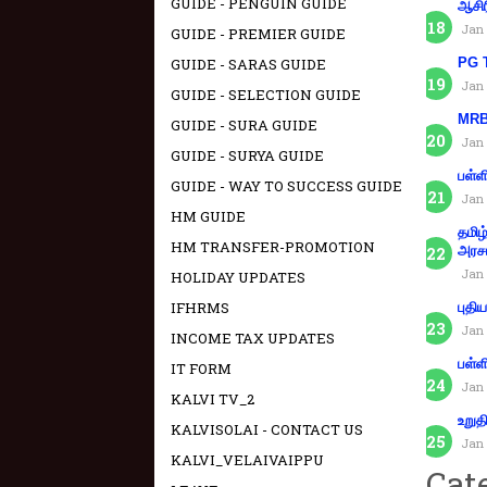
GUIDE - PENGUIN GUIDE
ஆசிர
Jan 
GUIDE - PREMIER GUIDE
GUIDE - SARAS GUIDE
PG T
Jan 
GUIDE - SELECTION GUIDE
MRB 
GUIDE - SURA GUIDE
Jan 
GUIDE - SURYA GUIDE
பள்ள
GUIDE - WAY TO SUCCESS GUIDE
Jan 
HM GUIDE
தமிழ
HM TRANSFER-PROMOTION
அரச
Jan 
HOLIDAY UPDATES
IFHRMS
புதி
Jan 
INCOME TAX UPDATES
பள்ள
IT FORM
Jan 
KALVI TV_2
உறுத
KALVISOLAI - CONTACT US
Jan 
KALVI_VELAIVAIPPU
Cat