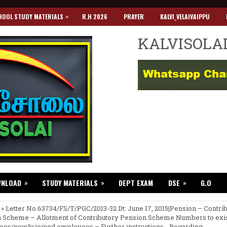
»
HOOL STUDY MATERIALS
R.H 2026
PRAYER
KALVI_VELAIVAIPPU
KALVISOLA
»
»
»
WNLOAD
STUDY MATERIALS
DEPT EXAM
DSE
G.O
 » Letter No.63734/FS/T/PGC/2013-32 Dt: June 17, 2015|Pension – Contri
 Scheme – Allotment of Contributory Pension Scheme Numbers to exi
es/newly joined employees – Further instructions - Regarding