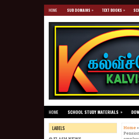
»
»
HOME
SUB DOMAINS
TEXT BOOKS
SC
»
HOME
SCHOOL STUDY MATERIALS
DO
LABELS
Home
»
Pension
@ FLASH NEWS
employe