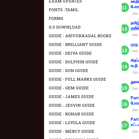
EXAM UPDATES
ஊதிய
போரா
FONTS -TAMIL
Jan 
FORMS
தமிழ
G.O DOWNLOAD
குறித
Jan 
GUIDE - ARIVUKKADAL BOOKS
GUIDE - BRILLIANT GUIDE
முழு
Jan 
GUIDE - DEIVA GUIDE
சிறப
GUIDE - DOLPHIN GUIDE
கூறி
GUIDE - DON GUIDE
Jan 
GUIDE - FULL MARKS GUIDE
துணை
GUIDE - GEM GUIDE
Jan 
GUIDE - JAMES GUIDE
Part
போரா
GUIDE - JESVIN GUIDE
Jan 
GUIDE - KONAR GUIDE
Part
GUIDE - LOYOLA GUIDE
சட்ட
GUIDE - MERCY GUIDE
Jan 