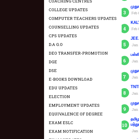
COACHING CENTRES
முது
COLLEGE UPDATES
Feb 
COMPUTER TEACHERS UPDATES
KAL
COUNSELLING UPDATES
Feb 
CPS UPDATES
JEE.
D.A G.O
Jan 
DEO TRANSFER-PROMOTION
பள்ள
Jan 
DGE
DSE
முது
Jan 
E-BOOKS DOWNLOAD
TNTE
EDU UPDATES
Jan 
ELECTION
முது
EMPLOYMENT UPDATES
Jan 
EQUIVALENCE OF DEGREE
தமிழ
EXAM ESLC
மற்று
EXAM NOTIFICATION
Jan 