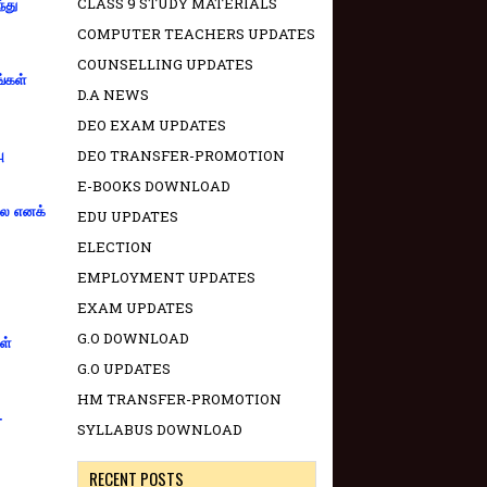
CLASS 9 STUDY MATERIALS
்து
COMPUTER TEACHERS UPDATES
COUNSELLING UPDATES
ங்கள்
D.A NEWS
DEO EXAM UPDATES
DEO TRANSFER-PROMOTION
ு
E-BOOKS DOWNLOAD
்லை எனக்
EDU UPDATES
ELECTION
EMPLOYMENT UPDATES
EXAM UPDATES
G.O DOWNLOAD
ள்
G.O UPDATES
HM TRANSFER-PROMOTION
-
SYLLABUS DOWNLOAD
RECENT POSTS