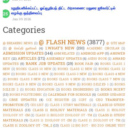
உறுதியளிக்கப்பட்ட ஓய்வூதியத் திட்ட அரசாணை: மதுரை ஐகோர்ட்டில்
வழக்கு ஒத்திவைப்பு
Jan 09 2026
Categories
@ FLASH NEWS
(3877)
@ BREAKING NEWS
(1)
@ SITE MAP
1.WHAT'S NEW
(150)
@ செய்தி துளிகள்
(4)
(1)
ACADEMIC CIRCULAR
(1)
ADMISSION UPDATES
(144)
ANDROID APP
(5)
ANSWER
AHM RELATED
(1)
ARTICLES
(171)
KEY
(21)
ASSEMBLY UPDATES
(6)
AWARD
AUDIO BOOK
(1)
BANK JOB UPDATES
(29)
UPDATES
(8)
BOOK FAIR
(4)
BOOKS CLASS 1
NEW
(1)
BOOKS CLASS 10 NEW
(1)
BOOKS CLASS 11 NEW
(1)
BOOKS CLASS 12
NEW
(1)
BOOKS CLASS 2 NEW
(1)
BOOKS CLASS 3 NEW
(1)
BOOKS CLASS 4 NEW
(1)
BOOKS CLASS 5 NEW
(1)
BOOKS CLASS 6 NEW
(1)
BOOKS CLASS 7 NEW
(1)
BOOKS CLASS 8 NEW
(1)
BOOKS CLASS 9 NEW
(1)
BOOKS D.ELE.ED 1
(1)
BOOKS
BOOKS NCERT
D.ELE.ED 2
(1)
BOOKS EDUCATION
(2)
BOOKS ENGINEERING
(2)
(13)
CALENDAR FOR SCHOOLS
(6)
BOOKS POLYTECHNIC
(1)
CAREER GUIDANCE
CBSE UPDATES
(4)
CEO TRANSFER-
(1)
CCE REGISTER
(2)
CCRT
(1)
PROMOTION
(7)
CLASS 10 STUDY
CEO LIST
(1)
CLASS 1 STUDY MATERIALS
(1)
MATERIALS
(13)
CLASS 11 BIOLOGY MATERIALS
(3)
CLASS 11 BIOLOGY
CLASS 11 STUDY
ZOOLOGY OT -EM
(1)
CLASS 11 BIOLOGY ZOOLOGY OT -TM
(1)
MATERIALS
(9)
CLASS 11 ZOOLOGY OT -EM
(1)
CLASS 11 ZOOLOGY OT -TM
(1)
CLASS 11 ZOOLOGY OT -TM_2
(13)
CLASS 12 BIO BOT - BIO ZOO ONLINE TEST