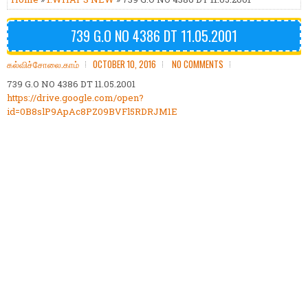
739 G.O NO 4386 DT 11.05.2001
கல்விச்சோலை.காம்
OCTOBER 10, 2016
NO COMMENTS
739 G.O NO 4386 DT 11.05.2001
https://drive.google.com/open?
id=0B8slP9ApAc8PZ09BVFl5RDRJM1E