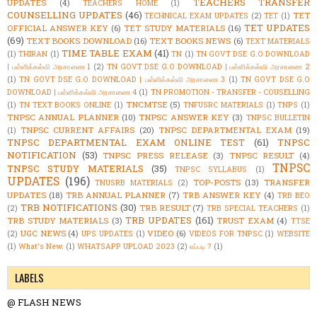
TEACHERS TRANSFER
UPDATES
(4)
TEACHERS HOME
(1)
COUNSELLING UPDATES
(46)
TET
TECHNICAL EXAM UPDATES
(2)
TET
(1)
TET UPDATES
OFFICIAL ANSWER KEY
(6)
TET STUDY MATERIALS
(16)
(69)
TEXT BOOKS DOWNLOAD
(16)
TEXT BOOKS NEWS
(6)
TEXT MATERIALS
TIME TABLE EXAM
(41)
(1)
THIRAN
(1)
TN
(1)
TN GOVT DSE G.O DOWNLOAD
| பள்ளிக்கல்வி அரசாணை 1
(2)
TN GOVT DSE G.O DOWNLOAD | பள்ளிக்கல்வி அரசாணை 2
(1)
TN GOVT DSE G.O DOWNLOAD | பள்ளிக்கல்வி அரசாணை 3
(1)
TN GOVT DSE G.O
DOWNLOAD | பள்ளிக்கல்வி அரசாணை 4
(1)
TN PROMOTION - TRANSFER - COUSELLING
TNCMTSE
(5)
(1)
TN TEXT BOOKS ONLINE
(1)
TNFUSRC MATERIALS
(1)
TNPS
(1)
TNPSC ANNUAL PLANNER
(10)
TNPSC ANSWER KEY
(3)
TNPSC BULLETIN
TNPSC CURRENT AFFAIRS
(20)
TNPSC DEPARTMENTAL EXAM
(19)
(1)
TNPSC DEPARTMENTAL EXAM ONLINE TEST
(61)
TNPSC
NOTIFICATION
(53)
TNPSC PRESS RELEASE
(3)
TNPSC RESULT
(4)
TNPSC
TNPSC STUDY MATERIALS
(35)
TNPSC SYLLABUS
(1)
UPDATES
(196)
TOP-POSTS
(13)
TRANSFER
TNUSRB MATERIALS
(2)
UPDATES
(18)
TRB ANNUAL PLANNER
(7)
TRB ANSWER KEY
(4)
TRB BEO
TRB NOTIFICATIONS
(30)
TRB RESULT
(7)
(2)
TRB SPECIAL TEACHERS
(1)
TRB UPDATES
(161)
TRB STUDY MATERIALS
(3)
TRUST EXAM
(4)
TTSE
UGC NEWS
(4)
VIDEO
(6)
(2)
UPS UPDATES
(1)
VIDEOS FOR TNPSC
(1)
WEBSITE
(1)
What's New.
(1)
WHATSAPP UPLOAD 2023
(2)
எப்படி ?
(1)
LABELS
@ FLASH NEWS