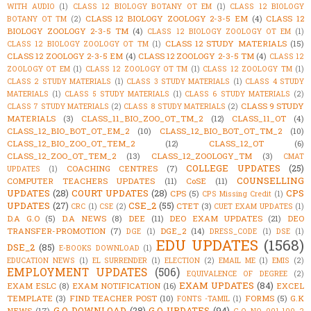
WITH AUDIO
(1)
CLASS 12 BIOLOGY BOTANY OT EM
(1)
CLASS 12 BIOLOGY
CLASS 12 BIOLOGY ZOOLOGY 2-3-5 EM
(4)
CLASS 12
BOTANY OT TM
(2)
BIOLOGY ZOOLOGY 2-3-5 TM
(4)
CLASS 12 BIOLOGY ZOOLOGY OT EM
(1)
CLASS 12 STUDY MATERIALS
(15)
CLASS 12 BIOLOGY ZOOLOGY OT TM
(1)
CLASS 12 ZOOLOGY 2-3-5 EM
(4)
CLASS 12 ZOOLOGY 2-3-5 TM
(4)
CLASS 12
ZOOLOGY OT EM
(1)
CLASS 12 ZOOLOGY OT TM
(1)
CLASS 12 ZOOLOGY TM
(1)
CLASS 2 STUDY MATERIALS
(1)
CLASS 3 STUDY MATERIALS
(1)
CLASS 4 STUDY
MATERIALS
(1)
CLASS 5 STUDY MATERIALS
(1)
CLASS 6 STUDY MATERIALS
(2)
CLASS 9 STUDY
CLASS 7 STUDY MATERIALS
(2)
CLASS 8 STUDY MATERIALS
(2)
MATERIALS
(3)
CLASS_11_BIO_ZOO_OT_TM_2
(12)
CLASS_11_OT
(4)
CLASS_12_BIO_BOT_OT_EM_2
(10)
CLASS_12_BIO_BOT_OT_TM_2
(10)
CLASS_12_BIO_ZOO_OT_TEM_2
(12)
CLASS_12_OT
(6)
CLASS_12_ZOO_OT_TEM_2
(13)
CLASS_12_ZOOLOGY_TM
(3)
CMAT
COLLEGE UPDATES
(25)
COACHING CENTRES
(7)
UPDATES
(1)
COUNSELLING
COMPUTER TEACHERS UPDATES
(11)
CoSE
(11)
UPDATES
(28)
COURT UPDATES
(28)
CPS
CPS
(5)
CPS Missing Credit
(1)
UPDATES
(27)
CSE_2
(55)
CTET
(3)
CRC
(1)
CSE
(2)
CUET EXAM UPDATES
(1)
D.A G.O
(5)
D.A NEWS
(8)
DEE
(11)
DEO EXAM UPDATES
(21)
DEO
TRANSFER-PROMOTION
(7)
DGE_2
(14)
DGE
(1)
DRESS_CODE
(1)
DSE
(1)
EDU UPDATES
(1568)
DSE_2
(85)
E-BOOKS DOWNLOAD
(1)
EDUCATION NEWS
(1)
EL SURRENDER
(1)
ELECTION
(2)
EMAIL ME
(1)
EMIS
(2)
EMPLOYMENT UPDATES
(506)
EQUIVALENCE OF DEGREE
(2)
EXAM UPDATES
(84)
EXAM ESLC
(8)
EXAM NOTIFICATION
(16)
EXCEL
TEMPLATE
(3)
FIND TEACHER POST
(10)
FORMS
(5)
G.K
FONTS -TAMIL
(1)
G.O DOWNLOAD
(28)
G.O UPDATES
(94)
NEWS
(17)