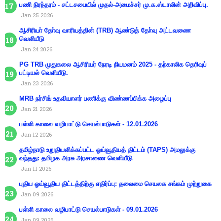
பணி நிரந்தரம் - சட்டசபையில் முதல்-அமைச்சர் மு.க.ஸ்டாலின் அறிவிப்பு.
Jan 25 2026
ஆசிரியா் தோ்வு வாரியத்தின் (TRB) ஆண்டுத் தோ்வு அட்டவணை
வெளியீடு
Jan 24 2026
PG TRB முதுகலை ஆசிரியர் நேரடி நியமனம் 2025 - தற்காலிக தெரிவுப்
பட்டியல் வெளியீடு.
Jan 23 2026
MRB நர்சிங் உதவியாளர் பணிக்கு விண்ணப்பிக்க அழைப்பு
Jan 21 2026
பள்ளி காலை வழிபாட்டு செயல்பாடுகள் - 12.01.2026
Jan 12 2026
தமிழ்நாடு உறுதியளிக்கப்பட்ட ஓய்வூதியத் திட்டம் (TAPS) அமலுக்கு
வந்தது: தமிழக அரசு அரசாணை வெளியீடு
Jan 11 2026
புதிய ஓய்வூதிய திட்டத்திற்கு எதிர்ப்பு: தலைமை செயலக சங்கம் முற்றுகை
Jan 09 2026
பள்ளி காலை வழிபாட்டு செயல்பாடுகள் - 09.01.2026
Jan 09 2026