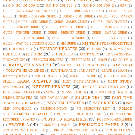
G.O_NO_001-100_2
(1)
G.O_NO_101-200_2
(2)
G.O_NO_201-300_2
(1)
G.O_NO_601-700_2
(1)
GPF
(2)
GUIDE - ARIVUKKADAL BOOKS
(1)
GUIDE - BRILLIANT GUIDE
(1)
GUIDE - DEIVA
GUIDE
(1)
GUIDE - DOLPHIN GUIDE
(1)
GUIDE - DON GUIDE
(1)
GUIDE - FULL MARKS
GUIDE
(1)
GUIDE - GEM GUIDE
(1)
GUIDE - JAMES GUIDE
(1)
GUIDE - JESVIN GUIDE
(1)
GUIDE - KONAR GUIDE
(1)
GUIDE - LOYOLA GUIDE
(1)
GUIDE - MERCY GUIDE
(1)
GUIDE - PENGUIN GUIDE
(1)
GUIDE - PREMIER GUIDE
(1)
GUIDE - SARAS GUIDE
(1)
GUIDE - SELECTION GUIDE
(1)
GUIDE - SURA GUIDE
(1)
GUIDE - SURYA GUIDE
(1)
HM TRANSFER-PROMOTION
GUIDE - WAY TO SUCCESS GUIDE
(1)
HM GUIDE
(1)
HOLIDAY UPDATES
(23)
(6)
HOLIDAY G.O
(5)
IFHRMS
(3)
INCOME TAX
IT FORM
(26)
UPDATES
(3)
IT UPDATES
(4)
JACTO GEO
(4)
JD TRANSFER-
PROMOTION
(4)
JEE NCHM UPDATES
(1)
JEE UPDATES
(2)
KALVI
(1)
KALVI TV_2
KALVI_VELAIVAIPPU
(89)
KALVISOLAI
(2)
KALVISOLAI - CONTACT US
(1)
- TODAY'S HEAD LINES
(3)
KAVITHAIKAL
(1)
LAB ASST
(2)
LEAVE
(1)
LOAN
(1)
MRB UPDATES
(13)
NAATIL INDRU
(3)
maternity leave
(1)
NCERT NEWS
(2)
NEET EXAM UPDATES
(82)
NEET STUDY
NEET NOTIFICATIONS
(1)
NET-SET UPDATES
(28)
MATERIALS
(9)
NET-SET NOTIFICATION
(11)
NEWS - INDIA
(13)
NHIS
(3)
NEW INDIA SAMACHAR
(1)
NEWS
(1)
NEWS LIVE
(1)
ONLINE TEST
(53)
NMMS UPDATES
(3)
PART TIME
ONE DAY SALARY
(1)
PAY COM UPDATES
(32)
PAY ORDERS
(28)
TEACHERS UPDATES
(6)
PAY
POLICE
SLIP DOWNLOAD
(1)
PENSION NEWS
(2)
PG SENIORITY LIST
(1)
RECRUITMENT UPDATES
(9)
POLICE S.I NOTIFICATIONS
(2)
POLYTECHNIC
POSTS TO REMEMBER
(55)
LECTURER UPDATES
(2)
POSTS-TO-REMEMBER
PRAYER_2
(141)
PROMOTION PANEL_2
(94)
(1)
PROMOTION PANEL
(2)
PROMOTION-
PROMOTION UPDATES
(16)
PROMOTION-COUNSELLING
(1)