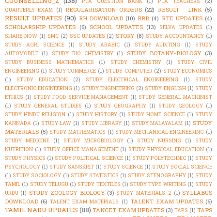
COUNSELLING_2
(138)
PTA QUESTION BANK
(1)
PTA TEACHERS
(2)
REGULARISATION ORDERS
(22)
RESULT - LINK
(5)
QUARTERLY EXAM
(1)
RESULT UPDATES
(90)
RH DOWNLOAD
(10)
RRB
(4)
RTE UPDATES
(4)
SCHOLARSHIP UPDATES
(6)
SCHOOL UPDATES
(13)
SELVA UPDATES
(1)
STORY
(8)
SHARE NOW
(1)
SMC
(2)
SSC UPDATES
(2)
STUDY ACCOUNTANCY
(1)
STUDY AGRI SCIENCE
(1)
STUDY ARABIC
(1)
STUDY AUDITING
(1)
STUDY
STUDY BOTANY-BIOLOGY
(3)
AUTOMOBILE
(1)
STUDY BIO CHEMISTRY
(1)
STUDY BUSINESS MATHEMATICS
(1)
STUDY CHEMISTRY
(1)
STUDY CIVIL
ENGINEERING
(1)
STUDY COMMERCE
(1)
STUDY COMPUTER
(2)
STUDY ECONOMICS
(1)
STUDY EDUCATION
(2)
STUDY ELECTRICAL ENGINEERING
(1)
STUDY
ELECTRONIC ENGINEERING
(1)
STUDY ENGINEERING
(2)
STUDY ENGLISH
(1)
STUDY
ETHICS
(1)
STUDY FOOD SERVICE MANAGEMENT
(1)
STUDY GENERAL MACHINIST
(1)
STUDY GENERAL STUDIES
(1)
STUDY GEOGRAPHY
(1)
STUDY GEOLOGY
(1)
STUDY HINDU RELIGION
(1)
STUDY HISTORY
(1)
STUDY HOME SCIENCE
(1)
STUDY
STUDY
KANNADA
(1)
STUDY LAW
(1)
STUDY LIBRARY
(1)
STUDY MALAYALAM
(1)
MATERIALS
(5)
STUDY MATHEMATICS
(1)
STUDY MECHANICAL ENGINEERING
(1)
STUDY MEDICINE
(1)
STUDY MICROBIOLOGY
(1)
STUDY NURSING
(1)
STUDY
NUTRITION
(1)
STUDY OFFICE MANAGEMENT
(1)
STUDY PHYSICAL EDUCATION
(1)
STUDY PHYSICS
(1)
STUDY POLITICAL SCIENCE
(1)
STUDY POLYTECHNIC
(1)
STUDY
PSYCHOLOGY
(1)
STUDY SANSKRIT
(1)
STUDY SCIENCE
(1)
STUDY SOCIAL SCIENCE
(1)
STUDY SOCIOLOGY
(1)
STUDY STATISTICS
(1)
STUDY STENOGRAPHY
(1)
STUDY
TAMIL
(1)
STUDY TELUGU
(1)
STUDY TEXTILES
(1)
STUDY TYPE WRITING
(1)
STUDY
STUDY ZOOLOGY-BIOLOGY
(3)
SYLLABUS
URDU
(1)
STUDY_MATERIALS_2
(1)
DOWNLOAD
(6)
TALENT EXAM UPDATES
(6)
TALENT EXAM MATERIALS
(1)
TAMIL NADU UPDATES
(88)
TANCET EXAM UPDATES
(3)
TAPS
TAPS
(1)