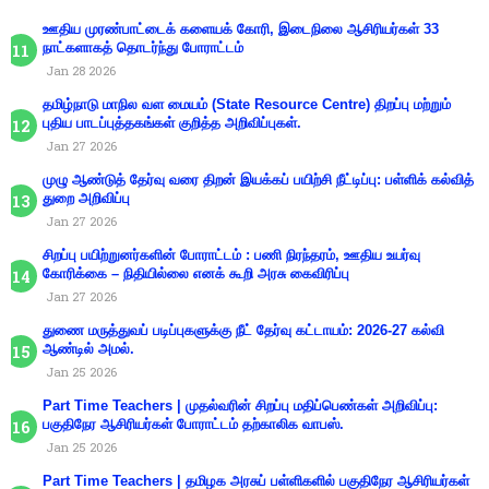
ஊதிய முரண்பாட்டைக் களையக் கோரி, இடைநிலை ஆசிரியர்கள் 33
நாட்களாகத் தொடர்ந்து போராட்டம்
Jan 28 2026
தமிழ்நாடு மாநில வள மையம் (State Resource Centre) திறப்பு மற்றும்
புதிய பாடப்புத்தகங்கள் குறித்த அறிவிப்புகள்.
Jan 27 2026
முழு ஆண்டுத் தேர்வு வரை திறன் இயக்கப் பயிற்சி நீட்டிப்பு: பள்ளிக் கல்வித்
துறை அறிவிப்பு
Jan 27 2026
சிறப்பு பயிற்றுனர்களின் போராட்டம் : பணி நிரந்தரம், ஊதிய உயர்வு
கோரிக்கை – நிதியில்லை எனக் கூறி அரசு கைவிரிப்பு
Jan 27 2026
துணை மருத்துவப் படிப்புகளுக்கு நீட் தேர்வு கட்டாயம்: 2026-27 கல்வி
ஆண்டில் அமல்.
Jan 25 2026
Part Time Teachers | முதல்வரின் சிறப்பு மதிப்பெண்கள் அறிவிப்பு:
பகுதிநேர ஆசிரியர்கள் போராட்டம் தற்காலிக வாபஸ்.
Jan 25 2026
Part Time Teachers | தமிழக அரசுப் பள்ளிகளில் பகுதிநேர ஆசிரியர்கள்