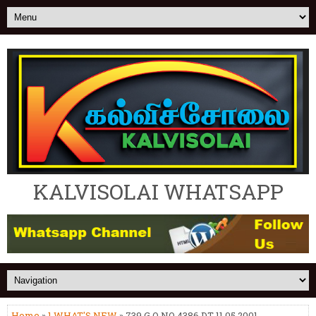
KALVISOLAI WHATSAPP
Home
»
1.WHAT'S NEW
» 739 G.O NO 4386 DT 11.05.2001