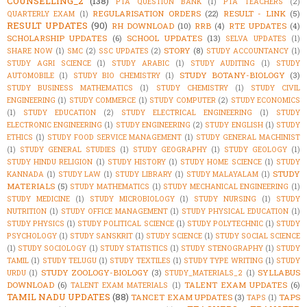
COUNSELLING_2
(138)
PTA QUESTION BANK
(1)
PTA TEACHERS
(2)
REGULARISATION ORDERS
(22)
RESULT - LINK
(5)
QUARTERLY EXAM
(1)
RESULT UPDATES
(90)
RH DOWNLOAD
(10)
RRB
(4)
RTE UPDATES
(4)
SCHOLARSHIP UPDATES
(6)
SCHOOL UPDATES
(13)
SELVA UPDATES
(1)
STORY
(8)
SHARE NOW
(1)
SMC
(2)
SSC UPDATES
(2)
STUDY ACCOUNTANCY
(1)
STUDY AGRI SCIENCE
(1)
STUDY ARABIC
(1)
STUDY AUDITING
(1)
STUDY
STUDY BOTANY-BIOLOGY
(3)
AUTOMOBILE
(1)
STUDY BIO CHEMISTRY
(1)
STUDY BUSINESS MATHEMATICS
(1)
STUDY CHEMISTRY
(1)
STUDY CIVIL
ENGINEERING
(1)
STUDY COMMERCE
(1)
STUDY COMPUTER
(2)
STUDY ECONOMICS
(1)
STUDY EDUCATION
(2)
STUDY ELECTRICAL ENGINEERING
(1)
STUDY
ELECTRONIC ENGINEERING
(1)
STUDY ENGINEERING
(2)
STUDY ENGLISH
(1)
STUDY
ETHICS
(1)
STUDY FOOD SERVICE MANAGEMENT
(1)
STUDY GENERAL MACHINIST
(1)
STUDY GENERAL STUDIES
(1)
STUDY GEOGRAPHY
(1)
STUDY GEOLOGY
(1)
STUDY HINDU RELIGION
(1)
STUDY HISTORY
(1)
STUDY HOME SCIENCE
(1)
STUDY
STUDY
KANNADA
(1)
STUDY LAW
(1)
STUDY LIBRARY
(1)
STUDY MALAYALAM
(1)
MATERIALS
(5)
STUDY MATHEMATICS
(1)
STUDY MECHANICAL ENGINEERING
(1)
STUDY MEDICINE
(1)
STUDY MICROBIOLOGY
(1)
STUDY NURSING
(1)
STUDY
NUTRITION
(1)
STUDY OFFICE MANAGEMENT
(1)
STUDY PHYSICAL EDUCATION
(1)
STUDY PHYSICS
(1)
STUDY POLITICAL SCIENCE
(1)
STUDY POLYTECHNIC
(1)
STUDY
PSYCHOLOGY
(1)
STUDY SANSKRIT
(1)
STUDY SCIENCE
(1)
STUDY SOCIAL SCIENCE
(1)
STUDY SOCIOLOGY
(1)
STUDY STATISTICS
(1)
STUDY STENOGRAPHY
(1)
STUDY
TAMIL
(1)
STUDY TELUGU
(1)
STUDY TEXTILES
(1)
STUDY TYPE WRITING
(1)
STUDY
STUDY ZOOLOGY-BIOLOGY
(3)
SYLLABUS
URDU
(1)
STUDY_MATERIALS_2
(1)
DOWNLOAD
(6)
TALENT EXAM UPDATES
(6)
TALENT EXAM MATERIALS
(1)
TAMIL NADU UPDATES
(88)
TANCET EXAM UPDATES
(3)
TAPS
TAPS
(1)