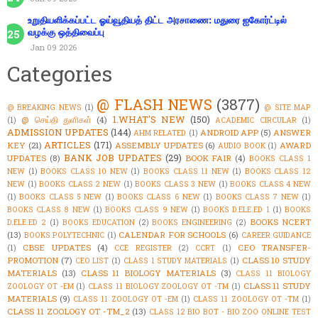
உறுதியளிக்கப்பட்ட ஓய்வூதியத் திட்ட அரசாணை: மதுரை ஐகோர்ட்டில்
வழக்கு ஒத்திவைப்பு
Jan 09 2026
Categories
@ FLASH NEWS
(3877)
@ BREAKING NEWS
(1)
@ SITE MAP
1.WHAT'S NEW
(150)
@ செய்தி துளிகள்
(4)
(1)
ACADEMIC CIRCULAR
(1)
ADMISSION UPDATES
(144)
ANDROID APP
(5)
ANSWER
AHM RELATED
(1)
ARTICLES
(171)
KEY
(21)
ASSEMBLY UPDATES
(6)
AWARD
AUDIO BOOK
(1)
BANK JOB UPDATES
(29)
UPDATES
(8)
BOOK FAIR
(4)
BOOKS CLASS 1
NEW
(1)
BOOKS CLASS 10 NEW
(1)
BOOKS CLASS 11 NEW
(1)
BOOKS CLASS 12
NEW
(1)
BOOKS CLASS 2 NEW
(1)
BOOKS CLASS 3 NEW
(1)
BOOKS CLASS 4 NEW
(1)
BOOKS CLASS 5 NEW
(1)
BOOKS CLASS 6 NEW
(1)
BOOKS CLASS 7 NEW
(1)
BOOKS CLASS 8 NEW
(1)
BOOKS CLASS 9 NEW
(1)
BOOKS D.ELE.ED 1
(1)
BOOKS
BOOKS NCERT
D.ELE.ED 2
(1)
BOOKS EDUCATION
(2)
BOOKS ENGINEERING
(2)
(13)
CALENDAR FOR SCHOOLS
(6)
BOOKS POLYTECHNIC
(1)
CAREER GUIDANCE
CBSE UPDATES
(4)
CEO TRANSFER-
(1)
CCE REGISTER
(2)
CCRT
(1)
PROMOTION
(7)
CLASS 10 STUDY
CEO LIST
(1)
CLASS 1 STUDY MATERIALS
(1)
MATERIALS
(13)
CLASS 11 BIOLOGY MATERIALS
(3)
CLASS 11 BIOLOGY
CLASS 11 STUDY
ZOOLOGY OT -EM
(1)
CLASS 11 BIOLOGY ZOOLOGY OT -TM
(1)
MATERIALS
(9)
CLASS 11 ZOOLOGY OT -EM
(1)
CLASS 11 ZOOLOGY OT -TM
(1)
CLASS 11 ZOOLOGY OT -TM_2
(13)
CLASS 12 BIO BOT - BIO ZOO ONLINE TEST