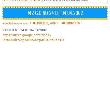
742 G.O NO 24 DT 04.04.2002
கல்விச்சோலை.காம்
OCTOBER 10, 2016
NO COMMENTS
742 G.O NO 24 DT 04.04.2002
https://drive.google.com/open?
id=0B8slP9ApAc8PZzVjMG5QZzEzeTQ