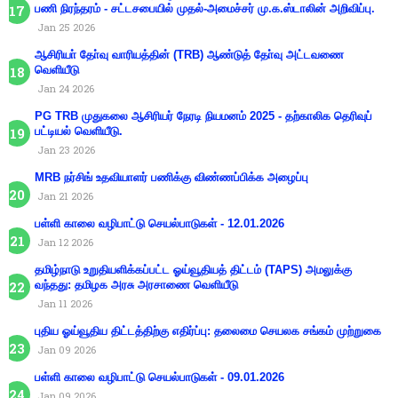
பணி நிரந்தரம் - சட்டசபையில் முதல்-அமைச்சர் மு.க.ஸ்டாலின் அறிவிப்பு.
Jan 25 2026
ஆசிரியா் தோ்வு வாரியத்தின் (TRB) ஆண்டுத் தோ்வு அட்டவணை
வெளியீடு
Jan 24 2026
PG TRB முதுகலை ஆசிரியர் நேரடி நியமனம் 2025 - தற்காலிக தெரிவுப்
பட்டியல் வெளியீடு.
Jan 23 2026
MRB நர்சிங் உதவியாளர் பணிக்கு விண்ணப்பிக்க அழைப்பு
Jan 21 2026
பள்ளி காலை வழிபாட்டு செயல்பாடுகள் - 12.01.2026
Jan 12 2026
தமிழ்நாடு உறுதியளிக்கப்பட்ட ஓய்வூதியத் திட்டம் (TAPS) அமலுக்கு
வந்தது: தமிழக அரசு அரசாணை வெளியீடு
Jan 11 2026
புதிய ஓய்வூதிய திட்டத்திற்கு எதிர்ப்பு: தலைமை செயலக சங்கம் முற்றுகை
Jan 09 2026
பள்ளி காலை வழிபாட்டு செயல்பாடுகள் - 09.01.2026
Jan 09 2026