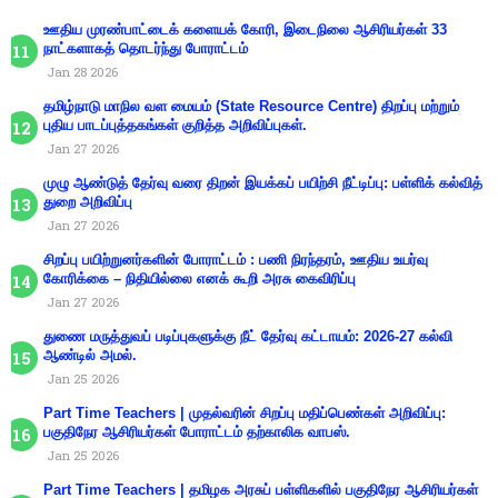
ஊதிய முரண்பாட்டைக் களையக் கோரி, இடைநிலை ஆசிரியர்கள் 33
நாட்களாகத் தொடர்ந்து போராட்டம்
Jan 28 2026
தமிழ்நாடு மாநில வள மையம் (State Resource Centre) திறப்பு மற்றும்
புதிய பாடப்புத்தகங்கள் குறித்த அறிவிப்புகள்.
Jan 27 2026
முழு ஆண்டுத் தேர்வு வரை திறன் இயக்கப் பயிற்சி நீட்டிப்பு: பள்ளிக் கல்வித்
துறை அறிவிப்பு
Jan 27 2026
சிறப்பு பயிற்றுனர்களின் போராட்டம் : பணி நிரந்தரம், ஊதிய உயர்வு
கோரிக்கை – நிதியில்லை எனக் கூறி அரசு கைவிரிப்பு
Jan 27 2026
துணை மருத்துவப் படிப்புகளுக்கு நீட் தேர்வு கட்டாயம்: 2026-27 கல்வி
ஆண்டில் அமல்.
Jan 25 2026
Part Time Teachers | முதல்வரின் சிறப்பு மதிப்பெண்கள் அறிவிப்பு:
பகுதிநேர ஆசிரியர்கள் போராட்டம் தற்காலிக வாபஸ்.
Jan 25 2026
Part Time Teachers | தமிழக அரசுப் பள்ளிகளில் பகுதிநேர ஆசிரியர்கள்