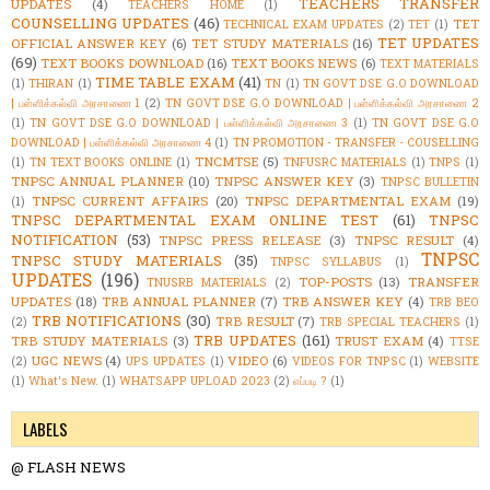
TEACHERS TRANSFER
UPDATES
(4)
TEACHERS HOME
(1)
COUNSELLING UPDATES
(46)
TET
TECHNICAL EXAM UPDATES
(2)
TET
(1)
TET UPDATES
OFFICIAL ANSWER KEY
(6)
TET STUDY MATERIALS
(16)
(69)
TEXT BOOKS DOWNLOAD
(16)
TEXT BOOKS NEWS
(6)
TEXT MATERIALS
TIME TABLE EXAM
(41)
(1)
THIRAN
(1)
TN
(1)
TN GOVT DSE G.O DOWNLOAD
| பள்ளிக்கல்வி அரசாணை 1
(2)
TN GOVT DSE G.O DOWNLOAD | பள்ளிக்கல்வி அரசாணை 2
(1)
TN GOVT DSE G.O DOWNLOAD | பள்ளிக்கல்வி அரசாணை 3
(1)
TN GOVT DSE G.O
DOWNLOAD | பள்ளிக்கல்வி அரசாணை 4
(1)
TN PROMOTION - TRANSFER - COUSELLING
TNCMTSE
(5)
(1)
TN TEXT BOOKS ONLINE
(1)
TNFUSRC MATERIALS
(1)
TNPS
(1)
TNPSC ANNUAL PLANNER
(10)
TNPSC ANSWER KEY
(3)
TNPSC BULLETIN
TNPSC CURRENT AFFAIRS
(20)
TNPSC DEPARTMENTAL EXAM
(19)
(1)
TNPSC DEPARTMENTAL EXAM ONLINE TEST
(61)
TNPSC
NOTIFICATION
(53)
TNPSC PRESS RELEASE
(3)
TNPSC RESULT
(4)
TNPSC
TNPSC STUDY MATERIALS
(35)
TNPSC SYLLABUS
(1)
UPDATES
(196)
TOP-POSTS
(13)
TRANSFER
TNUSRB MATERIALS
(2)
UPDATES
(18)
TRB ANNUAL PLANNER
(7)
TRB ANSWER KEY
(4)
TRB BEO
TRB NOTIFICATIONS
(30)
TRB RESULT
(7)
(2)
TRB SPECIAL TEACHERS
(1)
TRB UPDATES
(161)
TRB STUDY MATERIALS
(3)
TRUST EXAM
(4)
TTSE
UGC NEWS
(4)
VIDEO
(6)
(2)
UPS UPDATES
(1)
VIDEOS FOR TNPSC
(1)
WEBSITE
(1)
What's New.
(1)
WHATSAPP UPLOAD 2023
(2)
எப்படி ?
(1)
LABELS
@ FLASH NEWS