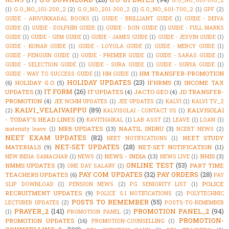
G.O_NO_001-100_2
(1)
G.O_NO_101-200_2
(2)
G.O_NO_201-300_2
(1)
G.O_NO_601-700_2
(1)
GPF
(2)
GUIDE - ARIVUKKADAL BOOKS
(1)
GUIDE - BRILLIANT GUIDE
(1)
GUIDE - DEIVA
GUIDE
(1)
GUIDE - DOLPHIN GUIDE
(1)
GUIDE - DON GUIDE
(1)
GUIDE - FULL MARKS
GUIDE
(1)
GUIDE - GEM GUIDE
(1)
GUIDE - JAMES GUIDE
(1)
GUIDE - JESVIN GUIDE
(1)
GUIDE - KONAR GUIDE
(1)
GUIDE - LOYOLA GUIDE
(1)
GUIDE - MERCY GUIDE
(1)
GUIDE - PENGUIN GUIDE
(1)
GUIDE - PREMIER GUIDE
(1)
GUIDE - SARAS GUIDE
(1)
GUIDE - SELECTION GUIDE
(1)
GUIDE - SURA GUIDE
(1)
GUIDE - SURYA GUIDE
(1)
HM TRANSFER-PROMOTION
GUIDE - WAY TO SUCCESS GUIDE
(1)
HM GUIDE
(1)
HOLIDAY UPDATES
(23)
(6)
HOLIDAY G.O
(5)
IFHRMS
(3)
INCOME TAX
IT FORM
(26)
UPDATES
(3)
IT UPDATES
(4)
JACTO GEO
(4)
JD TRANSFER-
PROMOTION
(4)
JEE NCHM UPDATES
(1)
JEE UPDATES
(2)
KALVI
(1)
KALVI TV_2
KALVI_VELAIVAIPPU
(89)
KALVISOLAI
(2)
KALVISOLAI - CONTACT US
(1)
- TODAY'S HEAD LINES
(3)
KAVITHAIKAL
(1)
LAB ASST
(2)
LEAVE
(1)
LOAN
(1)
MRB UPDATES
(13)
NAATIL INDRU
(3)
maternity leave
(1)
NCERT NEWS
(2)
NEET EXAM UPDATES
(82)
NEET STUDY
NEET NOTIFICATIONS
(1)
NET-SET UPDATES
(28)
MATERIALS
(9)
NET-SET NOTIFICATION
(11)
NEWS - INDIA
(13)
NHIS
(3)
NEW INDIA SAMACHAR
(1)
NEWS
(1)
NEWS LIVE
(1)
ONLINE TEST
(53)
NMMS UPDATES
(3)
PART TIME
ONE DAY SALARY
(1)
PAY COM UPDATES
(32)
PAY ORDERS
(28)
TEACHERS UPDATES
(6)
PAY
POLICE
SLIP DOWNLOAD
(1)
PENSION NEWS
(2)
PG SENIORITY LIST
(1)
RECRUITMENT UPDATES
(9)
POLICE S.I NOTIFICATIONS
(2)
POLYTECHNIC
POSTS TO REMEMBER
(55)
LECTURER UPDATES
(2)
POSTS-TO-REMEMBER
PRAYER_2
(141)
PROMOTION PANEL_2
(94)
(1)
PROMOTION PANEL
(2)
PROMOTION-
PROMOTION UPDATES
(16)
PROMOTION-COUNSELLING
(1)