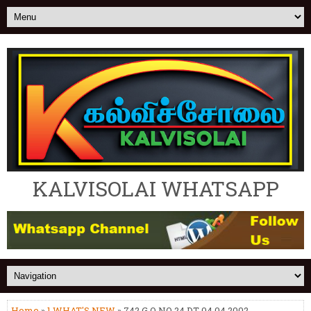
KALVISOLAI WHATSAPP
Home
»
1.WHAT'S NEW
» 742 G.O NO 24 DT 04.04.2002