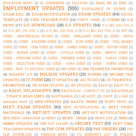
EDUCATION NEWS
(1)
EL SURRENDER
(1)
ELECTION
(2)
EMAIL ME
(1)
EMIS
(2)
EMPLOYMENT UPDATES
(506)
EQUIVALENCE OF DEGREE
(2)
EXAM UPDATES
(84)
EXAM ESLC
(8)
EXAM NOTIFICATION
(16)
EXCEL
TEMPLATE
(3)
FIND TEACHER POST
(10)
FORMS
(5)
G.K
FONTS -TAMIL
(1)
G.O DOWNLOAD
(28)
G.O UPDATES
(94)
NEWS
(17)
G.O_NO_001-100_2
(1)
G.O_NO_101-200_2
(2)
G.O_NO_201-300_2
(1)
G.O_NO_601-700_2
(1)
GPF
(2)
GUIDE - ARIVUKKADAL BOOKS
(1)
GUIDE - BRILLIANT GUIDE
(1)
GUIDE - DEIVA
GUIDE
(1)
GUIDE - DOLPHIN GUIDE
(1)
GUIDE - DON GUIDE
(1)
GUIDE - FULL MARKS
GUIDE
(1)
GUIDE - GEM GUIDE
(1)
GUIDE - JAMES GUIDE
(1)
GUIDE - JESVIN GUIDE
(1)
GUIDE - KONAR GUIDE
(1)
GUIDE - LOYOLA GUIDE
(1)
GUIDE - MERCY GUIDE
(1)
GUIDE - PENGUIN GUIDE
(1)
GUIDE - PREMIER GUIDE
(1)
GUIDE - SARAS GUIDE
(1)
GUIDE - SELECTION GUIDE
(1)
GUIDE - SURA GUIDE
(1)
GUIDE - SURYA GUIDE
(1)
HM TRANSFER-PROMOTION
GUIDE - WAY TO SUCCESS GUIDE
(1)
HM GUIDE
(1)
HOLIDAY UPDATES
(23)
(6)
HOLIDAY G.O
(5)
IFHRMS
(3)
INCOME TAX
IT FORM
(26)
UPDATES
(3)
IT UPDATES
(4)
JACTO GEO
(4)
JD TRANSFER-
PROMOTION
(4)
JEE NCHM UPDATES
(1)
JEE UPDATES
(2)
KALVI
(1)
KALVI TV_2
KALVI_VELAIVAIPPU
(89)
KALVISOLAI
(2)
KALVISOLAI - CONTACT US
(1)
- TODAY'S HEAD LINES
(3)
KAVITHAIKAL
(1)
LAB ASST
(2)
LEAVE
(1)
LOAN
(1)
MRB UPDATES
(13)
NAATIL INDRU
(3)
maternity leave
(1)
NCERT NEWS
(2)
NEET EXAM UPDATES
(82)
NEET STUDY
NEET NOTIFICATIONS
(1)
NET-SET UPDATES
(28)
MATERIALS
(9)
NET-SET NOTIFICATION
(11)
NEWS - INDIA
(13)
NHIS
(3)
NEW INDIA SAMACHAR
(1)
NEWS
(1)
NEWS LIVE
(1)
ONLINE TEST
(53)
NMMS UPDATES
(3)
PART TIME
ONE DAY SALARY
(1)
PAY COM UPDATES
(32)
PAY ORDERS
(28)
TEACHERS UPDATES
(6)
PAY
POLICE
SLIP DOWNLOAD
(1)
PENSION NEWS
(2)
PG SENIORITY LIST
(1)