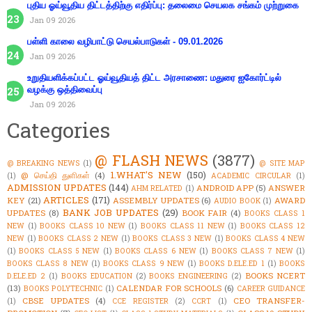
புதிய ஓய்வூதிய திட்டத்திற்கு எதிர்ப்பு: தலைமை செயலக சங்கம் முற்றுகை
Jan 09 2026
பள்ளி காலை வழிபாட்டு செயல்பாடுகள் - 09.01.2026
Jan 09 2026
உறுதியளிக்கப்பட்ட ஓய்வூதியத் திட்ட அரசாணை: மதுரை ஐகோர்ட்டில்
வழக்கு ஒத்திவைப்பு
Jan 09 2026
Categories
@ FLASH NEWS
(3877)
@ BREAKING NEWS
(1)
@ SITE MAP
1.WHAT'S NEW
(150)
@ செய்தி துளிகள்
(4)
(1)
ACADEMIC CIRCULAR
(1)
ADMISSION UPDATES
(144)
ANDROID APP
(5)
ANSWER
AHM RELATED
(1)
ARTICLES
(171)
KEY
(21)
ASSEMBLY UPDATES
(6)
AWARD
AUDIO BOOK
(1)
BANK JOB UPDATES
(29)
UPDATES
(8)
BOOK FAIR
(4)
BOOKS CLASS 1
NEW
(1)
BOOKS CLASS 10 NEW
(1)
BOOKS CLASS 11 NEW
(1)
BOOKS CLASS 12
NEW
(1)
BOOKS CLASS 2 NEW
(1)
BOOKS CLASS 3 NEW
(1)
BOOKS CLASS 4 NEW
(1)
BOOKS CLASS 5 NEW
(1)
BOOKS CLASS 6 NEW
(1)
BOOKS CLASS 7 NEW
(1)
BOOKS CLASS 8 NEW
(1)
BOOKS CLASS 9 NEW
(1)
BOOKS D.ELE.ED 1
(1)
BOOKS
BOOKS NCERT
D.ELE.ED 2
(1)
BOOKS EDUCATION
(2)
BOOKS ENGINEERING
(2)
(13)
CALENDAR FOR SCHOOLS
(6)
BOOKS POLYTECHNIC
(1)
CAREER GUIDANCE
CBSE UPDATES
(4)
CEO TRANSFER-
(1)
CCE REGISTER
(2)
CCRT
(1)