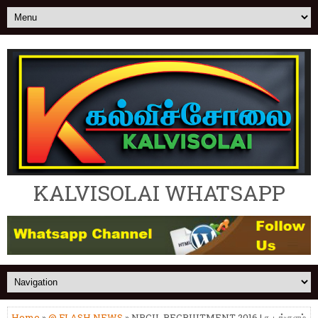
KALVISOLAI WHATSAPP
Home
»
@ FLASH NEWS
» NPCIL RECRUITMENT 2016 | கூடங்குளம்