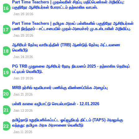
Part Time Teachers | முதல்வரின் சிறப்பு மதிப்பெண்கள் அறிவிப்பு:
பகுதிநேர ஆசிரியர்கள் போராட்டம் தற்காலிக வாபஸ்.
Jan 25 2026
Part Time Teachers | தமிழக அரசுப் பள்ளிகளில் பகுதிநேர ஆசிரியர்கள்
பணி நிரந்தரம் - சட்டசபையில் முதல்-அமைச்சர் மு.க.ஸ்டாலின் அறிவிப்பு.
Jan 25 2026
ஆசிரியா் தோ்வு வாரியத்தின் (TRB) ஆண்டுத் தோ்வு அட்டவணை
வெளியீடு
Jan 24 2026
PG TRB முதுகலை ஆசிரியர் நேரடி நியமனம் 2025 - தற்காலிக தெரிவுப்
பட்டியல் வெளியீடு.
Jan 23 2026
MRB நர்சிங் உதவியாளர் பணிக்கு விண்ணப்பிக்க அழைப்பு
Jan 21 2026
பள்ளி காலை வழிபாட்டு செயல்பாடுகள் - 12.01.2026
Jan 12 2026
தமிழ்நாடு உறுதியளிக்கப்பட்ட ஓய்வூதியத் திட்டம் (TAPS) அமலுக்கு
வந்தது: தமிழக அரசு அரசாணை வெளியீடு
Jan 11 2026