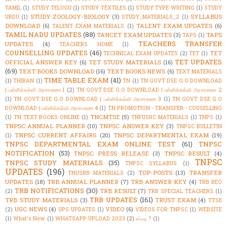
TAMIL
(1)
STUDY TELUGU
(1)
STUDY TEXTILES
(1)
STUDY TYPE WRITING
(1)
STUDY
STUDY ZOOLOGY-BIOLOGY
(3)
SYLLABUS
URDU
(1)
STUDY_MATERIALS_2
(1)
DOWNLOAD
(6)
TALENT EXAM UPDATES
(6)
TALENT EXAM MATERIALS
(1)
TAMIL NADU UPDATES
(88)
TANCET EXAM UPDATES
(3)
TAPS
TAPS
(1)
TEACHERS TRANSFER
UPDATES
(4)
TEACHERS HOME
(1)
COUNSELLING UPDATES
(46)
TET
TECHNICAL EXAM UPDATES
(2)
TET
(1)
TET UPDATES
OFFICIAL ANSWER KEY
(6)
TET STUDY MATERIALS
(16)
(69)
TEXT BOOKS DOWNLOAD
(16)
TEXT BOOKS NEWS
(6)
TEXT MATERIALS
TIME TABLE EXAM
(41)
(1)
THIRAN
(1)
TN
(1)
TN GOVT DSE G.O DOWNLOAD
| பள்ளிக்கல்வி அரசாணை 1
(2)
TN GOVT DSE G.O DOWNLOAD | பள்ளிக்கல்வி அரசாணை 2
(1)
TN GOVT DSE G.O DOWNLOAD | பள்ளிக்கல்வி அரசாணை 3
(1)
TN GOVT DSE G.O
DOWNLOAD | பள்ளிக்கல்வி அரசாணை 4
(1)
TN PROMOTION - TRANSFER - COUSELLING
TNCMTSE
(5)
(1)
TN TEXT BOOKS ONLINE
(1)
TNFUSRC MATERIALS
(1)
TNPS
(1)
TNPSC ANNUAL PLANNER
(10)
TNPSC ANSWER KEY
(3)
TNPSC BULLETIN
TNPSC CURRENT AFFAIRS
(20)
TNPSC DEPARTMENTAL EXAM
(19)
(1)
TNPSC DEPARTMENTAL EXAM ONLINE TEST
(61)
TNPSC
NOTIFICATION
(53)
TNPSC PRESS RELEASE
(3)
TNPSC RESULT
(4)
TNPSC
TNPSC STUDY MATERIALS
(35)
TNPSC SYLLABUS
(1)
UPDATES
(196)
TOP-POSTS
(13)
TRANSFER
TNUSRB MATERIALS
(2)
UPDATES
(18)
TRB ANNUAL PLANNER
(7)
TRB ANSWER KEY
(4)
TRB BEO
TRB NOTIFICATIONS
(30)
TRB RESULT
(7)
(2)
TRB SPECIAL TEACHERS
(1)
TRB UPDATES
(161)
TRB STUDY MATERIALS
(3)
TRUST EXAM
(4)
TTSE
UGC NEWS
(4)
VIDEO
(6)
(2)
UPS UPDATES
(1)
VIDEOS FOR TNPSC
(1)
WEBSITE
(1)
What's New.
(1)
WHATSAPP UPLOAD 2023
(2)
எப்படி ?
(1)