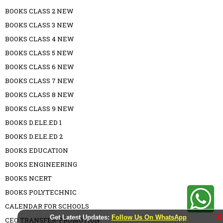
BOOKS CLASS 2 NEW
BOOKS CLASS 3 NEW
BOOKS CLASS 4 NEW
BOOKS CLASS 5 NEW
BOOKS CLASS 6 NEW
BOOKS CLASS 7 NEW
BOOKS CLASS 8 NEW
BOOKS CLASS 9 NEW
BOOKS D.ELE.ED 1
BOOKS D.ELE.ED 2
BOOKS EDUCATION
BOOKS ENGINEERING
BOOKS NCERT
BOOKS POLYTECHNIC
CALENDAR FOR SCHOOLS
X
Get Latest Updates:
Follow Us On WhatsApp
CEO TRANSFER-PROMOTION