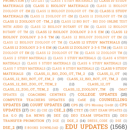
PROMOTION
(7)
CLASS 10 STUDY
CEO LIST
(1)
CLASS 1 STUDY MATERIALS
(1)
MATERIALS
(13)
CLASS 11 BIOLOGY MATERIALS
(3)
CLASS 11 BIOLOGY
CLASS 11 STUDY
ZOOLOGY OT -EM
(1)
CLASS 11 BIOLOGY ZOOLOGY OT -TM
(1)
MATERIALS
(9)
CLASS 11 ZOOLOGY OT -EM
(1)
CLASS 11 ZOOLOGY OT -TM
(1)
CLASS 11 ZOOLOGY OT -TM_2
(13)
CLASS 12 BIO BOT - BIO ZOO ONLINE TEST
WITH AUDIO
(1)
CLASS 12 BIOLOGY BOTANY OT EM
(1)
CLASS 12 BIOLOGY
CLASS 12 BIOLOGY ZOOLOGY 2-3-5 EM
(4)
CLASS 12
BOTANY OT TM
(2)
BIOLOGY ZOOLOGY 2-3-5 TM
(4)
CLASS 12 BIOLOGY ZOOLOGY OT EM
(1)
CLASS 12 STUDY MATERIALS
(15)
CLASS 12 BIOLOGY ZOOLOGY OT TM
(1)
CLASS 12 ZOOLOGY 2-3-5 EM
(4)
CLASS 12 ZOOLOGY 2-3-5 TM
(4)
CLASS 12
ZOOLOGY OT EM
(1)
CLASS 12 ZOOLOGY OT TM
(1)
CLASS 12 ZOOLOGY TM
(1)
CLASS 2 STUDY MATERIALS
(1)
CLASS 3 STUDY MATERIALS
(1)
CLASS 4 STUDY
MATERIALS
(1)
CLASS 5 STUDY MATERIALS
(1)
CLASS 6 STUDY MATERIALS
(2)
CLASS 9 STUDY
CLASS 7 STUDY MATERIALS
(2)
CLASS 8 STUDY MATERIALS
(2)
MATERIALS
(3)
CLASS_11_BIO_ZOO_OT_TM_2
(12)
CLASS_11_OT
(4)
CLASS_12_BIO_BOT_OT_EM_2
(10)
CLASS_12_BIO_BOT_OT_TM_2
(10)
CLASS_12_BIO_ZOO_OT_TEM_2
(12)
CLASS_12_OT
(6)
CLASS_12_ZOO_OT_TEM_2
(13)
CLASS_12_ZOOLOGY_TM
(3)
CMAT
COLLEGE UPDATES
(25)
COACHING CENTRES
(7)
UPDATES
(1)
COUNSELLING
COMPUTER TEACHERS UPDATES
(11)
CoSE
(11)
UPDATES
(28)
COURT UPDATES
(28)
CPS
CPS
(5)
CPS Missing Credit
(1)
UPDATES
(27)
CSE_2
(55)
CTET
(3)
CRC
(1)
CSE
(2)
CUET EXAM UPDATES
(1)
D.A G.O
(5)
D.A NEWS
(8)
DEE
(11)
DEO EXAM UPDATES
(21)
DEO
TRANSFER-PROMOTION
(7)
DGE_2
(14)
DGE
(1)
DRESS_CODE
(1)
DSE
(1)
EDU UPDATES
(1568)
DSE_2
(85)
E-BOOKS DOWNLOAD
(1)