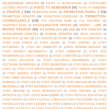
RECRUITMENT UPDATES
(9)
POLICE S.I NOTIFICATIONS
(2)
POLYTECHNIC
POSTS TO REMEMBER
(55)
LECTURER UPDATES
(2)
POSTS-TO-REMEMBER
PRAYER_2
(141)
PROMOTION PANEL_2
(94)
(1)
PROMOTION PANEL
(2)
PROMOTION-
PROMOTION UPDATES
(16)
PROMOTION-COUNSELLING
(1)
COUNSELLING_2
(138)
PTA QUESTION BANK
(1)
PTA TEACHERS
(2)
REGULARISATION ORDERS
(22)
RESULT - LINK
(5)
QUARTERLY EXAM
(1)
RESULT UPDATES
(90)
RH DOWNLOAD
(10)
RRB
(4)
RTE UPDATES
(4)
SCHOLARSHIP UPDATES
(6)
SCHOOL UPDATES
(13)
SELVA UPDATES
(1)
STORY
(8)
SHARE NOW
(1)
SMC
(2)
SSC UPDATES
(2)
STUDY ACCOUNTANCY
(1)
STUDY AGRI SCIENCE
(1)
STUDY ARABIC
(1)
STUDY AUDITING
(1)
STUDY
STUDY BOTANY-BIOLOGY
(3)
AUTOMOBILE
(1)
STUDY BIO CHEMISTRY
(1)
STUDY BUSINESS MATHEMATICS
(1)
STUDY CHEMISTRY
(1)
STUDY CIVIL
ENGINEERING
(1)
STUDY COMMERCE
(1)
STUDY COMPUTER
(2)
STUDY ECONOMICS
(1)
STUDY EDUCATION
(2)
STUDY ELECTRICAL ENGINEERING
(1)
STUDY
ELECTRONIC ENGINEERING
(1)
STUDY ENGINEERING
(2)
STUDY ENGLISH
(1)
STUDY
ETHICS
(1)
STUDY FOOD SERVICE MANAGEMENT
(1)
STUDY GENERAL MACHINIST
(1)
STUDY GENERAL STUDIES
(1)
STUDY GEOGRAPHY
(1)
STUDY GEOLOGY
(1)
STUDY HINDU RELIGION
(1)
STUDY HISTORY
(1)
STUDY HOME SCIENCE
(1)
STUDY
STUDY
KANNADA
(1)
STUDY LAW
(1)
STUDY LIBRARY
(1)
STUDY MALAYALAM
(1)
MATERIALS
(5)
STUDY MATHEMATICS
(1)
STUDY MECHANICAL ENGINEERING
(1)
STUDY MEDICINE
(1)
STUDY MICROBIOLOGY
(1)
STUDY NURSING
(1)
STUDY
NUTRITION
(1)
STUDY OFFICE MANAGEMENT
(1)
STUDY PHYSICAL EDUCATION
(1)
STUDY PHYSICS
(1)
STUDY POLITICAL SCIENCE
(1)
STUDY POLYTECHNIC
(1)
STUDY
PSYCHOLOGY
(1)
STUDY SANSKRIT
(1)
STUDY SCIENCE
(1)
STUDY SOCIAL SCIENCE
(1)
STUDY SOCIOLOGY
(1)
STUDY STATISTICS
(1)
STUDY STENOGRAPHY
(1)
STUDY