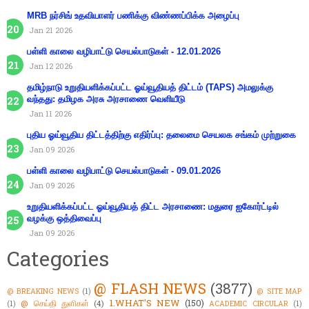
MRB நர்சிங் உதவியாளர் பணிக்கு விண்ணப்பிக்க அழைப்பு
Jan 21 2026
பள்ளி காலை வழிபாட்டு செயல்பாடுகள் - 12.01.2026
Jan 12 2026
தமிழ்நாடு உறுதியளிக்கப்பட்ட ஓய்வூதியத் திட்டம் (TAPS) அமலுக்கு
வந்தது: தமிழக அரசு அரசாணை வெளியீடு
Jan 11 2026
புதிய ஓய்வூதிய திட்டத்திற்கு எதிர்ப்பு: தலைமை செயலக சங்கம் முற்றுகை
Jan 09 2026
பள்ளி காலை வழிபாட்டு செயல்பாடுகள் - 09.01.2026
Jan 09 2026
உறுதியளிக்கப்பட்ட ஓய்வூதியத் திட்ட அரசாணை: மதுரை ஐகோர்ட்டில்
வழக்கு ஒத்திவைப்பு
Jan 09 2026
Categories
@ FLASH NEWS
(3877)
@ BREAKING NEWS
(1)
@ SITE MAP
1.WHAT'S NEW
(150)
@ செய்தி துளிகள்
(4)
(1)
ACADEMIC CIRCULAR
(1)