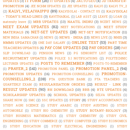
IT FORM
(26)
UPDATES
(3)
IT UPDATES
(4)
JACTO GEO
(4)
JD TRANSFER-
PROMOTION
(4)
JEE NCHM UPDATES
(1)
JEE UPDATES
(2)
KALVI
(1)
KALVI TV_2
KALVI_VELAIVAIPPU
(89)
KALVISOLAI
(2)
KALVISOLAI - CONTACT US
(1)
- TODAY'S HEAD LINES
(3)
KAVITHAIKAL
(1)
LAB ASST
(2)
LEAVE
(1)
LOAN
(1)
MRB UPDATES
(13)
NAATIL INDRU
(3)
maternity leave
(1)
NCERT NEWS
(2)
NEET EXAM UPDATES
(82)
NEET STUDY
NEET NOTIFICATIONS
(1)
NET-SET UPDATES
(28)
MATERIALS
(9)
NET-SET NOTIFICATION
(11)
NEWS - INDIA
(13)
NHIS
(3)
NEW INDIA SAMACHAR
(1)
NEWS
(1)
NEWS LIVE
(1)
ONLINE TEST
(53)
NMMS UPDATES
(3)
PART TIME
ONE DAY SALARY
(1)
PAY COM UPDATES
(32)
PAY ORDERS
(28)
TEACHERS UPDATES
(6)
PAY
POLICE
SLIP DOWNLOAD
(1)
PENSION NEWS
(2)
PG SENIORITY LIST
(1)
RECRUITMENT UPDATES
(9)
POLICE S.I NOTIFICATIONS
(2)
POLYTECHNIC
POSTS TO REMEMBER
(55)
LECTURER UPDATES
(2)
POSTS-TO-REMEMBER
PRAYER_2
(141)
PROMOTION PANEL_2
(94)
(1)
PROMOTION PANEL
(2)
PROMOTION-
PROMOTION UPDATES
(16)
PROMOTION-COUNSELLING
(1)
COUNSELLING_2
(138)
PTA QUESTION BANK
(1)
PTA TEACHERS
(2)
REGULARISATION ORDERS
(22)
RESULT - LINK
(5)
QUARTERLY EXAM
(1)
RESULT UPDATES
(90)
RH DOWNLOAD
(10)
RRB
(4)
RTE UPDATES
(4)
SCHOLARSHIP UPDATES
(6)
SCHOOL UPDATES
(13)
SELVA UPDATES
(1)
STORY
(8)
SHARE NOW
(1)
SMC
(2)
SSC UPDATES
(2)
STUDY ACCOUNTANCY
(1)
STUDY AGRI SCIENCE
(1)
STUDY ARABIC
(1)
STUDY AUDITING
(1)
STUDY
STUDY BOTANY-BIOLOGY
(3)
AUTOMOBILE
(1)
STUDY BIO CHEMISTRY
(1)
STUDY BUSINESS MATHEMATICS
(1)
STUDY CHEMISTRY
(1)
STUDY CIVIL
ENGINEERING
(1)
STUDY COMMERCE
(1)
STUDY COMPUTER
(2)
STUDY ECONOMICS
(1)
STUDY EDUCATION
(2)
STUDY ELECTRICAL ENGINEERING
(1)
STUDY