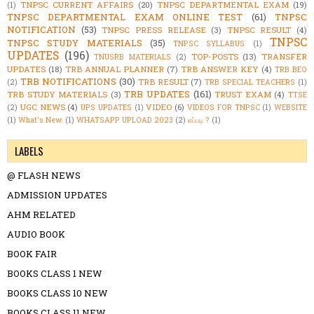
TNPSC CURRENT AFFAIRS
(20)
TNPSC DEPARTMENTAL EXAM
(19)
(1)
TNPSC DEPARTMENTAL EXAM ONLINE TEST
(61)
TNPSC
NOTIFICATION
(53)
TNPSC PRESS RELEASE
(3)
TNPSC RESULT
(4)
TNPSC
TNPSC STUDY MATERIALS
(35)
TNPSC SYLLABUS
(1)
UPDATES
(196)
TOP-POSTS
(13)
TRANSFER
TNUSRB MATERIALS
(2)
UPDATES
(18)
TRB ANNUAL PLANNER
(7)
TRB ANSWER KEY
(4)
TRB BEO
TRB NOTIFICATIONS
(30)
TRB RESULT
(7)
(2)
TRB SPECIAL TEACHERS
(1)
TRB UPDATES
(161)
TRB STUDY MATERIALS
(3)
TRUST EXAM
(4)
TTSE
UGC NEWS
(4)
VIDEO
(6)
(2)
UPS UPDATES
(1)
VIDEOS FOR TNPSC
(1)
WEBSITE
(1)
What's New.
(1)
WHATSAPP UPLOAD 2023
(2)
எப்படி ?
(1)
LABELS
@ FLASH NEWS
ADMISSION UPDATES
AHM RELATED
AUDIO BOOK
BOOK FAIR
BOOKS CLASS 1 NEW
BOOKS CLASS 10 NEW
BOOKS CLASS 11 NEW