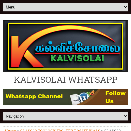
KALVISOLAI WHATSAPP
Home
»
CLASS 12 ZOOLOGY TM
,
TEXT MATERIALS
» CLASS 12