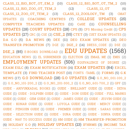
CLASS_12_BIO_BOT_OT_EM_2
(10)
CLASS_12_BIO_BOT_OT_TM_2
(10)
CLASS_12_BIO_ZOO_OT_TEM_2
(12)
CLASS_12_OT
(6)
CLASS_12_ZOO_OT_TEM_2
(13)
CLASS_12_ZOOLOGY_TM
(3)
CMAT
COLLEGE UPDATES
(25)
COACHING CENTRES
(7)
UPDATES
(1)
COUNSELLING
COMPUTER TEACHERS UPDATES
(11)
CoSE
(11)
UPDATES
(28)
COURT UPDATES
(28)
CPS
CPS
(5)
CPS Missing Credit
(1)
UPDATES
(27)
CSE_2
(55)
CTET
(3)
CRC
(1)
CSE
(2)
CUET EXAM UPDATES
(1)
D.A G.O
(5)
D.A NEWS
(8)
DEE
(11)
DEO EXAM UPDATES
(21)
DEO
TRANSFER-PROMOTION
(7)
DGE_2
(14)
DGE
(1)
DRESS_CODE
(1)
DSE
(1)
EDU UPDATES
(1568)
DSE_2
(85)
E-BOOKS DOWNLOAD
(1)
EDUCATION NEWS
(1)
EL SURRENDER
(1)
ELECTION
(2)
EMAIL ME
(1)
EMIS
(2)
EMPLOYMENT UPDATES
(506)
EQUIVALENCE OF DEGREE
(2)
EXAM UPDATES
(84)
EXAM ESLC
(8)
EXAM NOTIFICATION
(16)
EXCEL
TEMPLATE
(3)
FIND TEACHER POST
(10)
FORMS
(5)
G.K
FONTS -TAMIL
(1)
G.O DOWNLOAD
(28)
G.O UPDATES
(94)
NEWS
(17)
G.O_NO_001-100_2
(1)
G.O_NO_101-200_2
(2)
G.O_NO_201-300_2
(1)
G.O_NO_601-700_2
(1)
GPF
(2)
GUIDE - ARIVUKKADAL BOOKS
(1)
GUIDE - BRILLIANT GUIDE
(1)
GUIDE - DEIVA
GUIDE
(1)
GUIDE - DOLPHIN GUIDE
(1)
GUIDE - DON GUIDE
(1)
GUIDE - FULL MARKS
GUIDE
(1)
GUIDE - GEM GUIDE
(1)
GUIDE - JAMES GUIDE
(1)
GUIDE - JESVIN GUIDE
(1)
GUIDE - KONAR GUIDE
(1)
GUIDE - LOYOLA GUIDE
(1)
GUIDE - MERCY GUIDE
(1)
GUIDE - PENGUIN GUIDE
(1)
GUIDE - PREMIER GUIDE
(1)
GUIDE - SARAS GUIDE
(1)
GUIDE - SELECTION GUIDE
(1)
GUIDE - SURA GUIDE
(1)
GUIDE - SURYA GUIDE
(1)
HM TRANSFER-PROMOTION
GUIDE - WAY TO SUCCESS GUIDE
(1)
HM GUIDE
(1)
HOLIDAY UPDATES
(23)
(6)
HOLIDAY G.O
(5)
IFHRMS
(3)
INCOME TAX