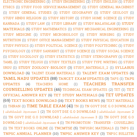
ELECTRONIC ENGINEERING
(1)
STUDY ENGINEERING
(2)
STUDY ENGLISH
(1)
STUDY
ETHICS
(1)
STUDY FOOD SERVICE MANAGEMENT
(1)
STUDY GENERAL MACHINIST
(1)
STUDY GENERAL STUDIES
(1)
STUDY GEOGRAPHY
(1)
STUDY GEOLOGY
(1)
STUDY HINDU RELIGION
(1)
STUDY HISTORY
(1)
STUDY HOME SCIENCE
(1)
STUDY
STUDY
KANNADA
(1)
STUDY LAW
(1)
STUDY LIBRARY
(1)
STUDY MALAYALAM
(1)
MATERIALS
(5)
STUDY MATHEMATICS
(1)
STUDY MECHANICAL ENGINEERING
(1)
STUDY MEDICINE
(1)
STUDY MICROBIOLOGY
(1)
STUDY NURSING
(1)
STUDY
NUTRITION
(1)
STUDY OFFICE MANAGEMENT
(1)
STUDY PHYSICAL EDUCATION
(1)
STUDY PHYSICS
(1)
STUDY POLITICAL SCIENCE
(1)
STUDY POLYTECHNIC
(1)
STUDY
PSYCHOLOGY
(1)
STUDY SANSKRIT
(1)
STUDY SCIENCE
(1)
STUDY SOCIAL SCIENCE
(1)
STUDY SOCIOLOGY
(1)
STUDY STATISTICS
(1)
STUDY STENOGRAPHY
(1)
STUDY
TAMIL
(1)
STUDY TELUGU
(1)
STUDY TEXTILES
(1)
STUDY TYPE WRITING
(1)
STUDY
STUDY ZOOLOGY-BIOLOGY
(3)
SYLLABUS
URDU
(1)
STUDY_MATERIALS_2
(1)
DOWNLOAD
(6)
TALENT EXAM UPDATES
(6)
TALENT EXAM MATERIALS
(1)
TAMIL NADU UPDATES
(88)
TANCET EXAM UPDATES
(3)
TAPS
TAPS
(1)
TEACHERS TRANSFER
UPDATES
(4)
TEACHERS HOME
(1)
COUNSELLING UPDATES
(46)
TET
TECHNICAL EXAM UPDATES
(2)
TET
(1)
TET UPDATES
OFFICIAL ANSWER KEY
(6)
TET STUDY MATERIALS
(16)
(69)
TEXT BOOKS DOWNLOAD
(16)
TEXT BOOKS NEWS
(6)
TEXT MATERIALS
TIME TABLE EXAM
(41)
(1)
THIRAN
(1)
TN
(1)
TN GOVT DSE G.O DOWNLOAD
| பள்ளிக்கல்வி அரசாணை 1
(2)
TN GOVT DSE G.O DOWNLOAD | பள்ளிக்கல்வி அரசாணை 2
(1)
TN GOVT DSE G.O DOWNLOAD | பள்ளிக்கல்வி அரசாணை 3
(1)
TN GOVT DSE G.O
DOWNLOAD | பள்ளிக்கல்வி அரசாணை 4
(1)
TN PROMOTION - TRANSFER - COUSELLING
TNCMTSE
(5)
(1)
TN TEXT BOOKS ONLINE
(1)
TNFUSRC MATERIALS
(1)
TNPS
(1)
TNPSC ANNUAL PLANNER
(10)
TNPSC ANSWER KEY
(3)
TNPSC BULLETIN