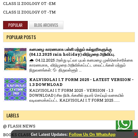
CLASS 11 ZOOLOGY OT -EM
CLASS 11 ZOOLOGY OT -TM
POPULAR
BLOG ARCHIVES
POPULAR POSTS
கனமழை காரணமாக பள்ளி மற்றும் கல்லூரிகளுக்கு
(04.12.2025 rain holiday) விடுமுறை அறிவிப்பு.
🌧️ 04.12.2025 அன்று டிட்வா புயல் கனமழை முன்னெச்சரிக்கை
காரணமாக, விடுமுறை அறிவிக்கப்பட்ட மாவட்டங்கள் மற்றும்
நிறுவனங்கள்: 💦 திருவள்ளூர் ...
KALVISOLAI I.T FORM 2025 - LATEST VERSION -
1.3 DOWNLOAD
KALVISOLAI I.T FORM 2025 - VERSION - 1.3
DOWNLOAD | சில நிமிடங்களில் தயார் செய்யும் வகையில்
வடிவமைக்கப்பட்ட KALVISOLAI I.T FORM 2025.......
LABELS
@ FLASH NEWS
X
BOOKS CLASS 1 NEW
Get Latest Updates:
Follow Us On WhatsApp