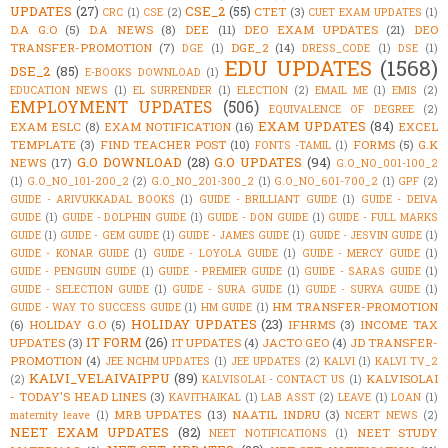
UPDATES
(27)
CSE_2
(55)
CTET
(3)
CRC
(1)
CSE
(2)
CUET EXAM UPDATES
(1)
D.A G.O
(5)
D.A NEWS
(8)
DEE
(11)
DEO EXAM UPDATES
(21)
DEO
TRANSFER-PROMOTION
(7)
DGE_2
(14)
DGE
(1)
DRESS_CODE
(1)
DSE
(1)
EDU UPDATES
(1568)
DSE_2
(85)
E-BOOKS DOWNLOAD
(1)
EDUCATION NEWS
(1)
EL SURRENDER
(1)
ELECTION
(2)
EMAIL ME
(1)
EMIS
(2)
EMPLOYMENT UPDATES
(506)
EQUIVALENCE OF DEGREE
(2)
EXAM UPDATES
(84)
EXAM ESLC
(8)
EXAM NOTIFICATION
(16)
EXCEL
TEMPLATE
(3)
FIND TEACHER POST
(10)
FORMS
(5)
G.K
FONTS -TAMIL
(1)
G.O DOWNLOAD
(28)
G.O UPDATES
(94)
NEWS
(17)
G.O_NO_001-100_2
(1)
G.O_NO_101-200_2
(2)
G.O_NO_201-300_2
(1)
G.O_NO_601-700_2
(1)
GPF
(2)
GUIDE - ARIVUKKADAL BOOKS
(1)
GUIDE - BRILLIANT GUIDE
(1)
GUIDE - DEIVA
GUIDE
(1)
GUIDE - DOLPHIN GUIDE
(1)
GUIDE - DON GUIDE
(1)
GUIDE - FULL MARKS
GUIDE
(1)
GUIDE - GEM GUIDE
(1)
GUIDE - JAMES GUIDE
(1)
GUIDE - JESVIN GUIDE
(1)
GUIDE - KONAR GUIDE
(1)
GUIDE - LOYOLA GUIDE
(1)
GUIDE - MERCY GUIDE
(1)
GUIDE - PENGUIN GUIDE
(1)
GUIDE - PREMIER GUIDE
(1)
GUIDE - SARAS GUIDE
(1)
GUIDE - SELECTION GUIDE
(1)
GUIDE - SURA GUIDE
(1)
GUIDE - SURYA GUIDE
(1)
HM TRANSFER-PROMOTION
GUIDE - WAY TO SUCCESS GUIDE
(1)
HM GUIDE
(1)
HOLIDAY UPDATES
(23)
(6)
HOLIDAY G.O
(5)
IFHRMS
(3)
INCOME TAX
IT FORM
(26)
UPDATES
(3)
IT UPDATES
(4)
JACTO GEO
(4)
JD TRANSFER-
PROMOTION
(4)
JEE NCHM UPDATES
(1)
JEE UPDATES
(2)
KALVI
(1)
KALVI TV_2
KALVI_VELAIVAIPPU
(89)
KALVISOLAI
(2)
KALVISOLAI - CONTACT US
(1)
- TODAY'S HEAD LINES
(3)
KAVITHAIKAL
(1)
LAB ASST
(2)
LEAVE
(1)
LOAN
(1)
MRB UPDATES
(13)
NAATIL INDRU
(3)
maternity leave
(1)
NCERT NEWS
(2)
NEET EXAM UPDATES
(82)
NEET STUDY
NEET NOTIFICATIONS
(1)