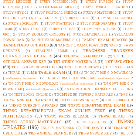
STUDY MEDICINE
(1)
STUDY MICROBIOLOGY
(1)
STUDY NURSING
(1)
STUDY
NUTRITION
(1)
STUDY OFFICE MANAGEMENT
(1)
STUDY PHYSICAL EDUCATION
(1)
STUDY PHYSICS
(1)
STUDY POLITICAL SCIENCE
(1)
STUDY POLYTECHNIC
(1)
STUDY
PSYCHOLOGY
(1)
STUDY SANSKRIT
(1)
STUDY SCIENCE
(1)
STUDY SOCIAL SCIENCE
(1)
STUDY SOCIOLOGY
(1)
STUDY STATISTICS
(1)
STUDY STENOGRAPHY
(1)
STUDY
TAMIL
(1)
STUDY TELUGU
(1)
STUDY TEXTILES
(1)
STUDY TYPE WRITING
(1)
STUDY
STUDY ZOOLOGY-BIOLOGY
(3)
SYLLABUS
URDU
(1)
STUDY_MATERIALS_2
(1)
DOWNLOAD
(6)
TALENT EXAM UPDATES
(6)
TALENT EXAM MATERIALS
(1)
TAMIL NADU UPDATES
(88)
TANCET EXAM UPDATES
(3)
TAPS
TAPS
(1)
TEACHERS TRANSFER
UPDATES
(4)
TEACHERS HOME
(1)
COUNSELLING UPDATES
(46)
TET
TECHNICAL EXAM UPDATES
(2)
TET
(1)
TET UPDATES
OFFICIAL ANSWER KEY
(6)
TET STUDY MATERIALS
(16)
(69)
TEXT BOOKS DOWNLOAD
(16)
TEXT BOOKS NEWS
(6)
TEXT MATERIALS
TIME TABLE EXAM
(41)
(1)
THIRAN
(1)
TN
(1)
TN GOVT DSE G.O DOWNLOAD
| பள்ளிக்கல்வி அரசாணை 1
(2)
TN GOVT DSE G.O DOWNLOAD | பள்ளிக்கல்வி அரசாணை 2
(1)
TN GOVT DSE G.O DOWNLOAD | பள்ளிக்கல்வி அரசாணை 3
(1)
TN GOVT DSE G.O
DOWNLOAD | பள்ளிக்கல்வி அரசாணை 4
(1)
TN PROMOTION - TRANSFER - COUSELLING
TNCMTSE
(5)
(1)
TN TEXT BOOKS ONLINE
(1)
TNFUSRC MATERIALS
(1)
TNPS
(1)
TNPSC ANNUAL PLANNER
(10)
TNPSC ANSWER KEY
(3)
TNPSC BULLETIN
TNPSC CURRENT AFFAIRS
(20)
TNPSC DEPARTMENTAL EXAM
(19)
(1)
TNPSC DEPARTMENTAL EXAM ONLINE TEST
(61)
TNPSC
NOTIFICATION
(53)
TNPSC PRESS RELEASE
(3)
TNPSC RESULT
(4)
TNPSC
TNPSC STUDY MATERIALS
(35)
TNPSC SYLLABUS
(1)
UPDATES
(196)
TOP-POSTS
(13)
TRANSFER
TNUSRB MATERIALS
(2)
UPDATES
(18)
TRB ANNUAL PLANNER
(7)
TRB ANSWER KEY
(4)
TRB BEO