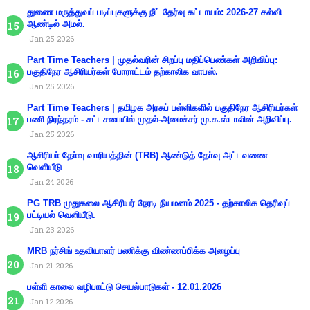
துணை மருத்துவப் படிப்புகளுக்கு நீட் தேர்வு கட்டாயம்: 2026-27 கல்வி
ஆண்டில் அமல்.
Jan 25 2026
Part Time Teachers | முதல்வரின் சிறப்பு மதிப்பெண்கள் அறிவிப்பு:
பகுதிநேர ஆசிரியர்கள் போராட்டம் தற்காலிக வாபஸ்.
Jan 25 2026
Part Time Teachers | தமிழக அரசுப் பள்ளிகளில் பகுதிநேர ஆசிரியர்கள்
பணி நிரந்தரம் - சட்டசபையில் முதல்-அமைச்சர் மு.க.ஸ்டாலின் அறிவிப்பு.
Jan 25 2026
ஆசிரியா் தோ்வு வாரியத்தின் (TRB) ஆண்டுத் தோ்வு அட்டவணை
வெளியீடு
Jan 24 2026
PG TRB முதுகலை ஆசிரியர் நேரடி நியமனம் 2025 - தற்காலிக தெரிவுப்
பட்டியல் வெளியீடு.
Jan 23 2026
MRB நர்சிங் உதவியாளர் பணிக்கு விண்ணப்பிக்க அழைப்பு
Jan 21 2026
பள்ளி காலை வழிபாட்டு செயல்பாடுகள் - 12.01.2026
Jan 12 2026