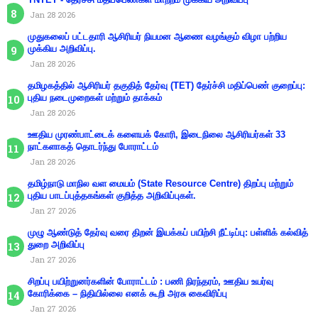
Jan 28 2026
முதுகலைப் பட்டதாரி ஆசிரியர் நியமன ஆணை வழங்கும் விழா பற்றிய
முக்கிய அறிவிப்பு.
Jan 28 2026
தமிழகத்தில் ஆசிரியர் தகுதித் தேர்வு (TET) தேர்ச்சி மதிப்பெண் குறைப்பு:
புதிய நடைமுறைகள் மற்றும் தாக்கம்
Jan 28 2026
ஊதிய முரண்பாட்டைக் களையக் கோரி, இடைநிலை ஆசிரியர்கள் 33
நாட்களாகத் தொடர்ந்து போராட்டம்
Jan 28 2026
தமிழ்நாடு மாநில வள மையம் (State Resource Centre) திறப்பு மற்றும்
புதிய பாடப்புத்தகங்கள் குறித்த அறிவிப்புகள்.
Jan 27 2026
முழு ஆண்டுத் தேர்வு வரை திறன் இயக்கப் பயிற்சி நீட்டிப்பு: பள்ளிக் கல்வித்
துறை அறிவிப்பு
Jan 27 2026
சிறப்பு பயிற்றுனர்களின் போராட்டம் : பணி நிரந்தரம், ஊதிய உயர்வு
கோரிக்கை – நிதியில்லை எனக் கூறி அரசு கைவிரிப்பு
Jan 27 2026