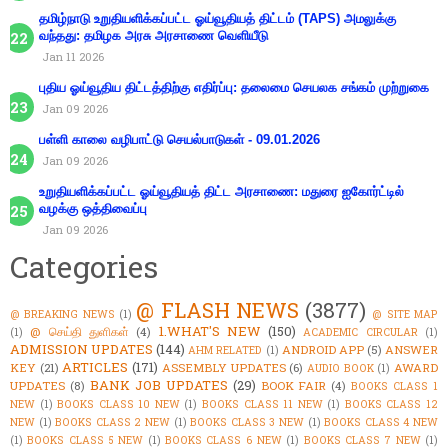
தமிழ்நாடு உறுதியளிக்கப்பட்ட ஓய்வூதியத் திட்டம் (TAPS) அமலுக்கு
வந்தது: தமிழக அரசு அரசாணை வெளியீடு
Jan 11 2026
புதிய ஓய்வூதிய திட்டத்திற்கு எதிர்ப்பு: தலைமை செயலக சங்கம் முற்றுகை
Jan 09 2026
பள்ளி காலை வழிபாட்டு செயல்பாடுகள் - 09.01.2026
Jan 09 2026
உறுதியளிக்கப்பட்ட ஓய்வூதியத் திட்ட அரசாணை: மதுரை ஐகோர்ட்டில்
வழக்கு ஒத்திவைப்பு
Jan 09 2026
Categories
@ FLASH NEWS
(3877)
@ BREAKING NEWS
(1)
@ SITE MAP
1.WHAT'S NEW
(150)
@ செய்தி துளிகள்
(4)
(1)
ACADEMIC CIRCULAR
(1)
ADMISSION UPDATES
(144)
ANDROID APP
(5)
ANSWER
AHM RELATED
(1)
ARTICLES
(171)
KEY
(21)
ASSEMBLY UPDATES
(6)
AWARD
AUDIO BOOK
(1)
BANK JOB UPDATES
(29)
UPDATES
(8)
BOOK FAIR
(4)
BOOKS CLASS 1
NEW
(1)
BOOKS CLASS 10 NEW
(1)
BOOKS CLASS 11 NEW
(1)
BOOKS CLASS 12
NEW
(1)
BOOKS CLASS 2 NEW
(1)
BOOKS CLASS 3 NEW
(1)
BOOKS CLASS 4 NEW
(1)
BOOKS CLASS 5 NEW
(1)
BOOKS CLASS 6 NEW
(1)
BOOKS CLASS 7 NEW
(1)