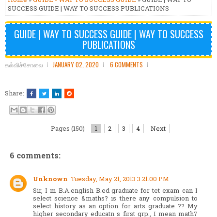
SUCCESS GUIDE | WAY TO SUCCESS PUBLICATIONS
GUIDE | WAY TO SUCCESS GUIDE | WAY TO SUCCESS
PUBLICATIONS
கல்விச்சோலை
JANUARY 02, 2020
6 COMMENTS
Share:
Pages (150)
1
2
3
4
Next
6 comments:
Unknown
Tuesday, May 21, 2013 3:21:00 PM
Sir, I m B.A.english B.ed graduate for tet exam can I
select science &maths? is there any compulsion to
select history as an option for arts graduate ?? My
higher secondary educatn s first grp., I mean math7