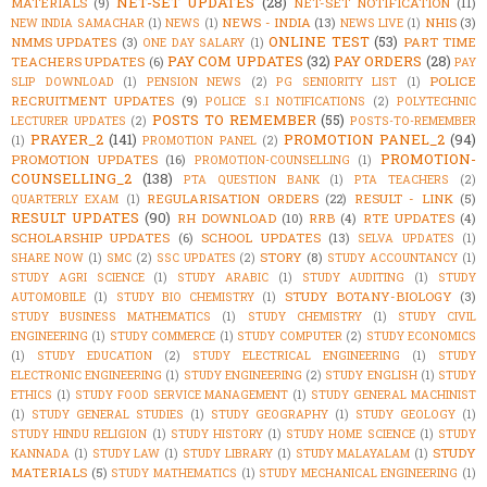
NET-SET UPDATES
(28)
MATERIALS
(9)
NET-SET NOTIFICATION
(11)
NEWS - INDIA
(13)
NHIS
(3)
NEW INDIA SAMACHAR
(1)
NEWS
(1)
NEWS LIVE
(1)
ONLINE TEST
(53)
NMMS UPDATES
(3)
PART TIME
ONE DAY SALARY
(1)
PAY COM UPDATES
(32)
PAY ORDERS
(28)
TEACHERS UPDATES
(6)
PAY
POLICE
SLIP DOWNLOAD
(1)
PENSION NEWS
(2)
PG SENIORITY LIST
(1)
RECRUITMENT UPDATES
(9)
POLICE S.I NOTIFICATIONS
(2)
POLYTECHNIC
POSTS TO REMEMBER
(55)
LECTURER UPDATES
(2)
POSTS-TO-REMEMBER
PRAYER_2
(141)
PROMOTION PANEL_2
(94)
(1)
PROMOTION PANEL
(2)
PROMOTION-
PROMOTION UPDATES
(16)
PROMOTION-COUNSELLING
(1)
COUNSELLING_2
(138)
PTA QUESTION BANK
(1)
PTA TEACHERS
(2)
REGULARISATION ORDERS
(22)
RESULT - LINK
(5)
QUARTERLY EXAM
(1)
RESULT UPDATES
(90)
RH DOWNLOAD
(10)
RRB
(4)
RTE UPDATES
(4)
SCHOLARSHIP UPDATES
(6)
SCHOOL UPDATES
(13)
SELVA UPDATES
(1)
STORY
(8)
SHARE NOW
(1)
SMC
(2)
SSC UPDATES
(2)
STUDY ACCOUNTANCY
(1)
STUDY AGRI SCIENCE
(1)
STUDY ARABIC
(1)
STUDY AUDITING
(1)
STUDY
STUDY BOTANY-BIOLOGY
(3)
AUTOMOBILE
(1)
STUDY BIO CHEMISTRY
(1)
STUDY BUSINESS MATHEMATICS
(1)
STUDY CHEMISTRY
(1)
STUDY CIVIL
ENGINEERING
(1)
STUDY COMMERCE
(1)
STUDY COMPUTER
(2)
STUDY ECONOMICS
(1)
STUDY EDUCATION
(2)
STUDY ELECTRICAL ENGINEERING
(1)
STUDY
ELECTRONIC ENGINEERING
(1)
STUDY ENGINEERING
(2)
STUDY ENGLISH
(1)
STUDY
ETHICS
(1)
STUDY FOOD SERVICE MANAGEMENT
(1)
STUDY GENERAL MACHINIST
(1)
STUDY GENERAL STUDIES
(1)
STUDY GEOGRAPHY
(1)
STUDY GEOLOGY
(1)
STUDY HINDU RELIGION
(1)
STUDY HISTORY
(1)
STUDY HOME SCIENCE
(1)
STUDY
STUDY
KANNADA
(1)
STUDY LAW
(1)
STUDY LIBRARY
(1)
STUDY MALAYALAM
(1)
MATERIALS
(5)
STUDY MATHEMATICS
(1)
STUDY MECHANICAL ENGINEERING
(1)