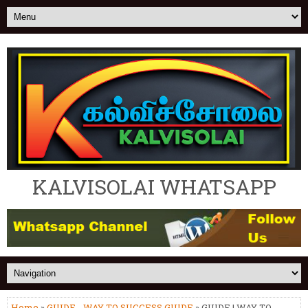
KALVISOLAI WHATSAPP
Home
»
GUIDE - WAY TO SUCCESS GUIDE
» GUIDE | WAY TO