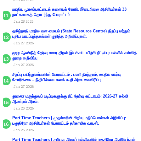
ஊதிய முரண்பாட்டைக் களையக் கோரி, இடைநிலை ஆசிரியர்கள் 33
நாட்களாகத் தொடர்ந்து போராட்டம்
Jan 28 2026
தமிழ்நாடு மாநில வள மையம் (State Resource Centre) திறப்பு மற்றும்
புதிய பாடப்புத்தகங்கள் குறித்த அறிவிப்புகள்.
Jan 27 2026
முழு ஆண்டுத் தேர்வு வரை திறன் இயக்கப் பயிற்சி நீட்டிப்பு: பள்ளிக் கல்வித்
துறை அறிவிப்பு
Jan 27 2026
சிறப்பு பயிற்றுனர்களின் போராட்டம் : பணி நிரந்தரம், ஊதிய உயர்வு
கோரிக்கை – நிதியில்லை எனக் கூறி அரசு கைவிரிப்பு
Jan 27 2026
துணை மருத்துவப் படிப்புகளுக்கு நீட் தேர்வு கட்டாயம்: 2026-27 கல்வி
ஆண்டில் அமல்.
Jan 25 2026
Part Time Teachers | முதல்வரின் சிறப்பு மதிப்பெண்கள் அறிவிப்பு:
பகுதிநேர ஆசிரியர்கள் போராட்டம் தற்காலிக வாபஸ்.
Jan 25 2026
Part Time Teachers | தமிழக அரசுப் பள்ளிகளில் பகுதிநேர ஆசிரியர்கள்