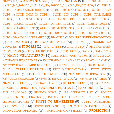
G.O DOWNLOAD
(28)
G.O UPDATES
(94)
NEWS
(17)
G.O_NO_001-100_2
(1)
G.O_NO_101-200_2
(2)
G.O_NO_201-300_2
(1)
G.O_NO_601-700_2
(1)
GPF
(2)
GUIDE - ARIVUKKADAL BOOKS
(1)
GUIDE - BRILLIANT GUIDE
(1)
GUIDE - DEIVA
GUIDE
(1)
GUIDE - DOLPHIN GUIDE
(1)
GUIDE - DON GUIDE
(1)
GUIDE - FULL MARKS
GUIDE
(1)
GUIDE - GEM GUIDE
(1)
GUIDE - JAMES GUIDE
(1)
GUIDE - JESVIN GUIDE
(1)
GUIDE - KONAR GUIDE
(1)
GUIDE - LOYOLA GUIDE
(1)
GUIDE - MERCY GUIDE
(1)
GUIDE - PENGUIN GUIDE
(1)
GUIDE - PREMIER GUIDE
(1)
GUIDE - SARAS GUIDE
(1)
GUIDE - SELECTION GUIDE
(1)
GUIDE - SURA GUIDE
(1)
GUIDE - SURYA GUIDE
(1)
HM TRANSFER-PROMOTION
GUIDE - WAY TO SUCCESS GUIDE
(1)
HM GUIDE
(1)
HOLIDAY UPDATES
(23)
(6)
HOLIDAY G.O
(5)
IFHRMS
(3)
INCOME TAX
IT FORM
(26)
UPDATES
(3)
IT UPDATES
(4)
JACTO GEO
(4)
JD TRANSFER-
PROMOTION
(4)
JEE NCHM UPDATES
(1)
JEE UPDATES
(2)
KALVI
(1)
KALVI TV_2
KALVI_VELAIVAIPPU
(89)
KALVISOLAI
(2)
KALVISOLAI - CONTACT US
(1)
- TODAY'S HEAD LINES
(3)
KAVITHAIKAL
(1)
LAB ASST
(2)
LEAVE
(1)
LOAN
(1)
MRB UPDATES
(13)
NAATIL INDRU
(3)
maternity leave
(1)
NCERT NEWS
(2)
NEET EXAM UPDATES
(82)
NEET STUDY
NEET NOTIFICATIONS
(1)
NET-SET UPDATES
(28)
MATERIALS
(9)
NET-SET NOTIFICATION
(11)
NEWS - INDIA
(13)
NHIS
(3)
NEW INDIA SAMACHAR
(1)
NEWS
(1)
NEWS LIVE
(1)
ONLINE TEST
(53)
NMMS UPDATES
(3)
PART TIME
ONE DAY SALARY
(1)
PAY COM UPDATES
(32)
PAY ORDERS
(28)
TEACHERS UPDATES
(6)
PAY
POLICE
SLIP DOWNLOAD
(1)
PENSION NEWS
(2)
PG SENIORITY LIST
(1)
RECRUITMENT UPDATES
(9)
POLICE S.I NOTIFICATIONS
(2)
POLYTECHNIC
POSTS TO REMEMBER
(55)
LECTURER UPDATES
(2)
POSTS-TO-REMEMBER
PRAYER_2
(141)
PROMOTION PANEL_2
(94)
(1)
PROMOTION PANEL
(2)
PROMOTION-
PROMOTION UPDATES
(16)
PROMOTION-COUNSELLING
(1)