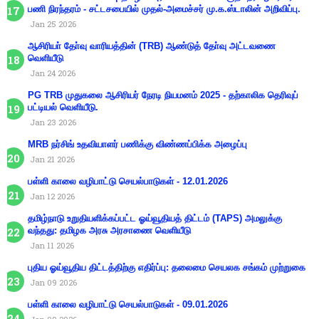
பணி நிரந்தரம் - சட்டசபையில் முதல்-அமைச்சர் மு.க.ஸ்டாலின் அறிவிப்பு.
Jan 25 2026
ஆசிரியா் தோ்வு வாரியத்தின் (TRB) ஆண்டுத் தோ்வு அட்டவணை
வெளியீடு
Jan 24 2026
PG TRB முதுகலை ஆசிரியர் நேரடி நியமனம் 2025 - தற்காலிக தெரிவுப்
பட்டியல் வெளியீடு.
Jan 23 2026
MRB நர்சிங் உதவியாளர் பணிக்கு விண்ணப்பிக்க அழைப்பு
Jan 21 2026
பள்ளி காலை வழிபாட்டு செயல்பாடுகள் - 12.01.2026
Jan 12 2026
தமிழ்நாடு உறுதியளிக்கப்பட்ட ஓய்வூதியத் திட்டம் (TAPS) அமலுக்கு
வந்தது: தமிழக அரசு அரசாணை வெளியீடு
Jan 11 2026
புதிய ஓய்வூதிய திட்டத்திற்கு எதிர்ப்பு: தலைமை செயலக சங்கம் முற்றுகை
Jan 09 2026
பள்ளி காலை வழிபாட்டு செயல்பாடுகள் - 09.01.2026