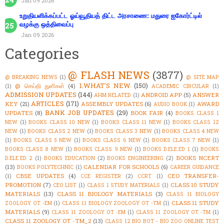
Jan 09 2026
உறுதியளிக்கப்பட்ட ஓய்வூதியத் திட்ட அரசாணை: மதுரை ஐகோர்ட்டில்
வழக்கு ஒத்திவைப்பு
Jan 09 2026
Categories
@ FLASH NEWS
(3877)
@ BREAKING NEWS
(1)
@ SITE MAP
1.WHAT'S NEW
(150)
@ செய்தி துளிகள்
(4)
(1)
ACADEMIC CIRCULAR
(1)
ADMISSION UPDATES
(144)
ANDROID APP
(5)
ANSWER
AHM RELATED
(1)
ARTICLES
(171)
KEY
(21)
ASSEMBLY UPDATES
(6)
AWARD
AUDIO BOOK
(1)
BANK JOB UPDATES
(29)
UPDATES
(8)
BOOK FAIR
(4)
BOOKS CLASS 1
NEW
(1)
BOOKS CLASS 10 NEW
(1)
BOOKS CLASS 11 NEW
(1)
BOOKS CLASS 12
NEW
(1)
BOOKS CLASS 2 NEW
(1)
BOOKS CLASS 3 NEW
(1)
BOOKS CLASS 4 NEW
(1)
BOOKS CLASS 5 NEW
(1)
BOOKS CLASS 6 NEW
(1)
BOOKS CLASS 7 NEW
(1)
BOOKS CLASS 8 NEW
(1)
BOOKS CLASS 9 NEW
(1)
BOOKS D.ELE.ED 1
(1)
BOOKS
BOOKS NCERT
D.ELE.ED 2
(1)
BOOKS EDUCATION
(2)
BOOKS ENGINEERING
(2)
(13)
CALENDAR FOR SCHOOLS
(6)
BOOKS POLYTECHNIC
(1)
CAREER GUIDANCE
CBSE UPDATES
(4)
CEO TRANSFER-
(1)
CCE REGISTER
(2)
CCRT
(1)
PROMOTION
(7)
CLASS 10 STUDY
CEO LIST
(1)
CLASS 1 STUDY MATERIALS
(1)
MATERIALS
(13)
CLASS 11 BIOLOGY MATERIALS
(3)
CLASS 11 BIOLOGY
CLASS 11 STUDY
ZOOLOGY OT -EM
(1)
CLASS 11 BIOLOGY ZOOLOGY OT -TM
(1)
MATERIALS
(9)
CLASS 11 ZOOLOGY OT -EM
(1)
CLASS 11 ZOOLOGY OT -TM
(1)
CLASS 11 ZOOLOGY OT -TM_2
(13)
CLASS 12 BIO BOT - BIO ZOO ONLINE TEST