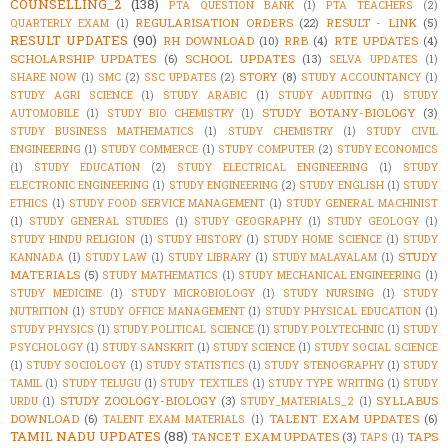
COUNSELLING_2
(138)
PTA QUESTION BANK
(1)
PTA TEACHERS
(2)
REGULARISATION ORDERS
(22)
RESULT - LINK
(5)
QUARTERLY EXAM
(1)
RESULT UPDATES
(90)
RH DOWNLOAD
(10)
RRB
(4)
RTE UPDATES
(4)
SCHOLARSHIP UPDATES
(6)
SCHOOL UPDATES
(13)
SELVA UPDATES
(1)
STORY
(8)
SHARE NOW
(1)
SMC
(2)
SSC UPDATES
(2)
STUDY ACCOUNTANCY
(1)
STUDY AGRI SCIENCE
(1)
STUDY ARABIC
(1)
STUDY AUDITING
(1)
STUDY
STUDY BOTANY-BIOLOGY
(3)
AUTOMOBILE
(1)
STUDY BIO CHEMISTRY
(1)
STUDY BUSINESS MATHEMATICS
(1)
STUDY CHEMISTRY
(1)
STUDY CIVIL
ENGINEERING
(1)
STUDY COMMERCE
(1)
STUDY COMPUTER
(2)
STUDY ECONOMICS
(1)
STUDY EDUCATION
(2)
STUDY ELECTRICAL ENGINEERING
(1)
STUDY
ELECTRONIC ENGINEERING
(1)
STUDY ENGINEERING
(2)
STUDY ENGLISH
(1)
STUDY
ETHICS
(1)
STUDY FOOD SERVICE MANAGEMENT
(1)
STUDY GENERAL MACHINIST
(1)
STUDY GENERAL STUDIES
(1)
STUDY GEOGRAPHY
(1)
STUDY GEOLOGY
(1)
STUDY HINDU RELIGION
(1)
STUDY HISTORY
(1)
STUDY HOME SCIENCE
(1)
STUDY
STUDY
KANNADA
(1)
STUDY LAW
(1)
STUDY LIBRARY
(1)
STUDY MALAYALAM
(1)
MATERIALS
(5)
STUDY MATHEMATICS
(1)
STUDY MECHANICAL ENGINEERING
(1)
STUDY MEDICINE
(1)
STUDY MICROBIOLOGY
(1)
STUDY NURSING
(1)
STUDY
NUTRITION
(1)
STUDY OFFICE MANAGEMENT
(1)
STUDY PHYSICAL EDUCATION
(1)
STUDY PHYSICS
(1)
STUDY POLITICAL SCIENCE
(1)
STUDY POLYTECHNIC
(1)
STUDY
PSYCHOLOGY
(1)
STUDY SANSKRIT
(1)
STUDY SCIENCE
(1)
STUDY SOCIAL SCIENCE
(1)
STUDY SOCIOLOGY
(1)
STUDY STATISTICS
(1)
STUDY STENOGRAPHY
(1)
STUDY
TAMIL
(1)
STUDY TELUGU
(1)
STUDY TEXTILES
(1)
STUDY TYPE WRITING
(1)
STUDY
STUDY ZOOLOGY-BIOLOGY
(3)
SYLLABUS
URDU
(1)
STUDY_MATERIALS_2
(1)
DOWNLOAD
(6)
TALENT EXAM UPDATES
(6)
TALENT EXAM MATERIALS
(1)
TAMIL NADU UPDATES
(88)
TANCET EXAM UPDATES
(3)
TAPS
TAPS
(1)