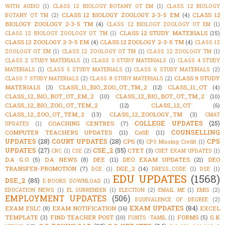
WITH AUDIO
(1)
CLASS 12 BIOLOGY BOTANY OT EM
(1)
CLASS 12 BIOLOGY
CLASS 12 BIOLOGY ZOOLOGY 2-3-5 EM
(4)
CLASS 12
BOTANY OT TM
(2)
BIOLOGY ZOOLOGY 2-3-5 TM
(4)
CLASS 12 BIOLOGY ZOOLOGY OT EM
(1)
CLASS 12 STUDY MATERIALS
(15)
CLASS 12 BIOLOGY ZOOLOGY OT TM
(1)
CLASS 12 ZOOLOGY 2-3-5 EM
(4)
CLASS 12 ZOOLOGY 2-3-5 TM
(4)
CLASS 12
ZOOLOGY OT EM
(1)
CLASS 12 ZOOLOGY OT TM
(1)
CLASS 12 ZOOLOGY TM
(1)
CLASS 2 STUDY MATERIALS
(1)
CLASS 3 STUDY MATERIALS
(1)
CLASS 4 STUDY
MATERIALS
(1)
CLASS 5 STUDY MATERIALS
(1)
CLASS 6 STUDY MATERIALS
(2)
CLASS 9 STUDY
CLASS 7 STUDY MATERIALS
(2)
CLASS 8 STUDY MATERIALS
(2)
MATERIALS
(3)
CLASS_11_BIO_ZOO_OT_TM_2
(12)
CLASS_11_OT
(4)
CLASS_12_BIO_BOT_OT_EM_2
(10)
CLASS_12_BIO_BOT_OT_TM_2
(10)
CLASS_12_BIO_ZOO_OT_TEM_2
(12)
CLASS_12_OT
(6)
CLASS_12_ZOO_OT_TEM_2
(13)
CLASS_12_ZOOLOGY_TM
(3)
CMAT
COLLEGE UPDATES
(25)
COACHING CENTRES
(7)
UPDATES
(1)
COUNSELLING
COMPUTER TEACHERS UPDATES
(11)
CoSE
(11)
UPDATES
(28)
COURT UPDATES
(28)
CPS
CPS
(5)
CPS Missing Credit
(1)
UPDATES
(27)
CSE_2
(55)
CTET
(3)
CRC
(1)
CSE
(2)
CUET EXAM UPDATES
(1)
D.A G.O
(5)
D.A NEWS
(8)
DEE
(11)
DEO EXAM UPDATES
(21)
DEO
TRANSFER-PROMOTION
(7)
DGE_2
(14)
DGE
(1)
DRESS_CODE
(1)
DSE
(1)
EDU UPDATES
(1568)
DSE_2
(85)
E-BOOKS DOWNLOAD
(1)
EDUCATION NEWS
(1)
EL SURRENDER
(1)
ELECTION
(2)
EMAIL ME
(1)
EMIS
(2)
EMPLOYMENT UPDATES
(506)
EQUIVALENCE OF DEGREE
(2)
EXAM UPDATES
(84)
EXAM ESLC
(8)
EXAM NOTIFICATION
(16)
EXCEL
TEMPLATE
(3)
FIND TEACHER POST
(10)
FORMS
(5)
G.K
FONTS -TAMIL
(1)