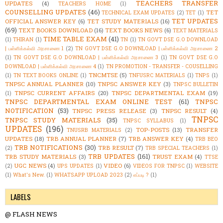
TEACHERS TRANSFER
UPDATES
(4)
TEACHERS HOME
(1)
COUNSELLING UPDATES
(46)
TET
TECHNICAL EXAM UPDATES
(2)
TET
(1)
TET UPDATES
OFFICIAL ANSWER KEY
(6)
TET STUDY MATERIALS
(16)
(69)
TEXT BOOKS DOWNLOAD
(16)
TEXT BOOKS NEWS
(6)
TEXT MATERIALS
TIME TABLE EXAM
(41)
(1)
THIRAN
(1)
TN
(1)
TN GOVT DSE G.O DOWNLOAD
| பள்ளிக்கல்வி அரசாணை 1
(2)
TN GOVT DSE G.O DOWNLOAD | பள்ளிக்கல்வி அரசாணை 2
(1)
TN GOVT DSE G.O DOWNLOAD | பள்ளிக்கல்வி அரசாணை 3
(1)
TN GOVT DSE G.O
DOWNLOAD | பள்ளிக்கல்வி அரசாணை 4
(1)
TN PROMOTION - TRANSFER - COUSELLING
TNCMTSE
(5)
(1)
TN TEXT BOOKS ONLINE
(1)
TNFUSRC MATERIALS
(1)
TNPS
(1)
TNPSC ANNUAL PLANNER
(10)
TNPSC ANSWER KEY
(3)
TNPSC BULLETIN
TNPSC CURRENT AFFAIRS
(20)
TNPSC DEPARTMENTAL EXAM
(19)
(1)
TNPSC DEPARTMENTAL EXAM ONLINE TEST
(61)
TNPSC
NOTIFICATION
(53)
TNPSC PRESS RELEASE
(3)
TNPSC RESULT
(4)
TNPSC
TNPSC STUDY MATERIALS
(35)
TNPSC SYLLABUS
(1)
UPDATES
(196)
TOP-POSTS
(13)
TRANSFER
TNUSRB MATERIALS
(2)
UPDATES
(18)
TRB ANNUAL PLANNER
(7)
TRB ANSWER KEY
(4)
TRB BEO
TRB NOTIFICATIONS
(30)
TRB RESULT
(7)
(2)
TRB SPECIAL TEACHERS
(1)
TRB UPDATES
(161)
TRB STUDY MATERIALS
(3)
TRUST EXAM
(4)
TTSE
UGC NEWS
(4)
VIDEO
(6)
(2)
UPS UPDATES
(1)
VIDEOS FOR TNPSC
(1)
WEBSITE
(1)
What's New.
(1)
WHATSAPP UPLOAD 2023
(2)
எப்படி ?
(1)
LABELS
@ FLASH NEWS