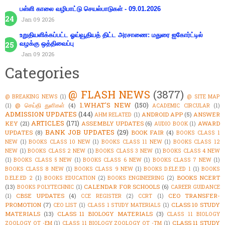
பள்ளி காலை வழிபாட்டு செயல்பாடுகள் - 09.01.2026
Jan 09 2026
உறுதியளிக்கப்பட்ட ஓய்வூதியத் திட்ட அரசாணை: மதுரை ஐகோர்ட்டில்
வழக்கு ஒத்திவைப்பு
Jan 09 2026
Categories
@ FLASH NEWS
(3877)
@ BREAKING NEWS
(1)
@ SITE MAP
1.WHAT'S NEW
(150)
@ செய்தி துளிகள்
(4)
(1)
ACADEMIC CIRCULAR
(1)
ADMISSION UPDATES
(144)
ANDROID APP
(5)
ANSWER
AHM RELATED
(1)
ARTICLES
(171)
KEY
(21)
ASSEMBLY UPDATES
(6)
AWARD
AUDIO BOOK
(1)
BANK JOB UPDATES
(29)
UPDATES
(8)
BOOK FAIR
(4)
BOOKS CLASS 1
NEW
(1)
BOOKS CLASS 10 NEW
(1)
BOOKS CLASS 11 NEW
(1)
BOOKS CLASS 12
NEW
(1)
BOOKS CLASS 2 NEW
(1)
BOOKS CLASS 3 NEW
(1)
BOOKS CLASS 4 NEW
(1)
BOOKS CLASS 5 NEW
(1)
BOOKS CLASS 6 NEW
(1)
BOOKS CLASS 7 NEW
(1)
BOOKS CLASS 8 NEW
(1)
BOOKS CLASS 9 NEW
(1)
BOOKS D.ELE.ED 1
(1)
BOOKS
BOOKS NCERT
D.ELE.ED 2
(1)
BOOKS EDUCATION
(2)
BOOKS ENGINEERING
(2)
(13)
CALENDAR FOR SCHOOLS
(6)
BOOKS POLYTECHNIC
(1)
CAREER GUIDANCE
CBSE UPDATES
(4)
CEO TRANSFER-
(1)
CCE REGISTER
(2)
CCRT
(1)
PROMOTION
(7)
CLASS 10 STUDY
CEO LIST
(1)
CLASS 1 STUDY MATERIALS
(1)
MATERIALS
(13)
CLASS 11 BIOLOGY MATERIALS
(3)
CLASS 11 BIOLOGY
CLASS 11 STUDY
ZOOLOGY OT -EM
(1)
CLASS 11 BIOLOGY ZOOLOGY OT -TM
(1)