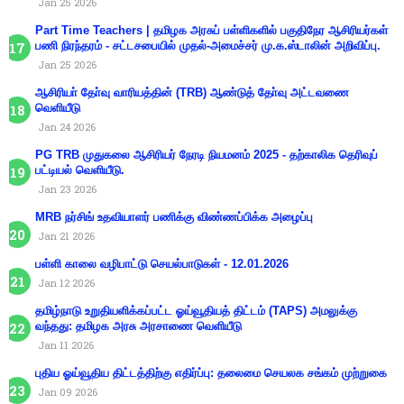
Jan 25 2026
Part Time Teachers | தமிழக அரசுப் பள்ளிகளில் பகுதிநேர ஆசிரியர்கள்
பணி நிரந்தரம் - சட்டசபையில் முதல்-அமைச்சர் மு.க.ஸ்டாலின் அறிவிப்பு.
Jan 25 2026
ஆசிரியா் தோ்வு வாரியத்தின் (TRB) ஆண்டுத் தோ்வு அட்டவணை
வெளியீடு
Jan 24 2026
PG TRB முதுகலை ஆசிரியர் நேரடி நியமனம் 2025 - தற்காலிக தெரிவுப்
பட்டியல் வெளியீடு.
Jan 23 2026
MRB நர்சிங் உதவியாளர் பணிக்கு விண்ணப்பிக்க அழைப்பு
Jan 21 2026
பள்ளி காலை வழிபாட்டு செயல்பாடுகள் - 12.01.2026
Jan 12 2026
தமிழ்நாடு உறுதியளிக்கப்பட்ட ஓய்வூதியத் திட்டம் (TAPS) அமலுக்கு
வந்தது: தமிழக அரசு அரசாணை வெளியீடு
Jan 11 2026
புதிய ஓய்வூதிய திட்டத்திற்கு எதிர்ப்பு: தலைமை செயலக சங்கம் முற்றுகை
Jan 09 2026