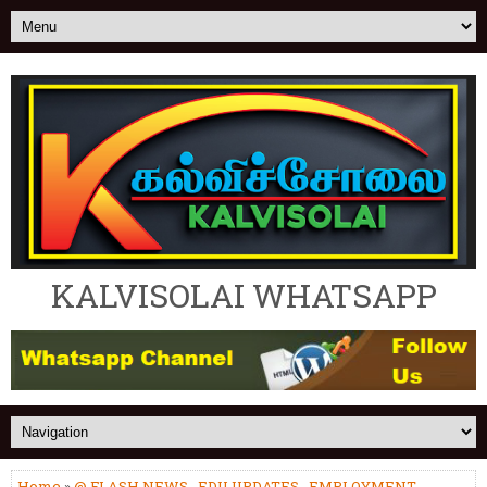
KALVISOLAI WHATSAPP
Home
»
@ FLASH NEWS
,
EDU UPDATES
,
EMPLOYMENT