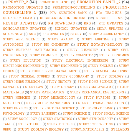
PRAYER_2
(141)
PROMOTION PANEL_2
(94)
(1)
PROMOTION PANEL
(2)
PROMOTION-
PROMOTION UPDATES
(16)
PROMOTION-COUNSELLING
(1)
COUNSELLING_2
(138)
PTA QUESTION BANK
(1)
PTA TEACHERS
(2)
REGULARISATION ORDERS
(22)
RESULT - LINK
(5)
QUARTERLY EXAM
(1)
RESULT UPDATES
(90)
RH DOWNLOAD
(10)
RRB
(4)
RTE UPDATES
(4)
SCHOLARSHIP UPDATES
(6)
SCHOOL UPDATES
(13)
SELVA UPDATES
(1)
STORY
(8)
SHARE NOW
(1)
SMC
(2)
SSC UPDATES
(2)
STUDY ACCOUNTANCY
(1)
STUDY AGRI SCIENCE
(1)
STUDY ARABIC
(1)
STUDY AUDITING
(1)
STUDY
STUDY BOTANY-BIOLOGY
(3)
AUTOMOBILE
(1)
STUDY BIO CHEMISTRY
(1)
STUDY BUSINESS MATHEMATICS
(1)
STUDY CHEMISTRY
(1)
STUDY CIVIL
ENGINEERING
(1)
STUDY COMMERCE
(1)
STUDY COMPUTER
(2)
STUDY ECONOMICS
(1)
STUDY EDUCATION
(2)
STUDY ELECTRICAL ENGINEERING
(1)
STUDY
ELECTRONIC ENGINEERING
(1)
STUDY ENGINEERING
(2)
STUDY ENGLISH
(1)
STUDY
ETHICS
(1)
STUDY FOOD SERVICE MANAGEMENT
(1)
STUDY GENERAL MACHINIST
(1)
STUDY GENERAL STUDIES
(1)
STUDY GEOGRAPHY
(1)
STUDY GEOLOGY
(1)
STUDY HINDU RELIGION
(1)
STUDY HISTORY
(1)
STUDY HOME SCIENCE
(1)
STUDY
STUDY
KANNADA
(1)
STUDY LAW
(1)
STUDY LIBRARY
(1)
STUDY MALAYALAM
(1)
MATERIALS
(5)
STUDY MATHEMATICS
(1)
STUDY MECHANICAL ENGINEERING
(1)
STUDY MEDICINE
(1)
STUDY MICROBIOLOGY
(1)
STUDY NURSING
(1)
STUDY
NUTRITION
(1)
STUDY OFFICE MANAGEMENT
(1)
STUDY PHYSICAL EDUCATION
(1)
STUDY PHYSICS
(1)
STUDY POLITICAL SCIENCE
(1)
STUDY POLYTECHNIC
(1)
STUDY
PSYCHOLOGY
(1)
STUDY SANSKRIT
(1)
STUDY SCIENCE
(1)
STUDY SOCIAL SCIENCE
(1)
STUDY SOCIOLOGY
(1)
STUDY STATISTICS
(1)
STUDY STENOGRAPHY
(1)
STUDY
TAMIL
(1)
STUDY TELUGU
(1)
STUDY TEXTILES
(1)
STUDY TYPE WRITING
(1)
STUDY
STUDY ZOOLOGY-BIOLOGY
(3)
SYLLABUS
URDU
(1)
STUDY_MATERIALS_2
(1)