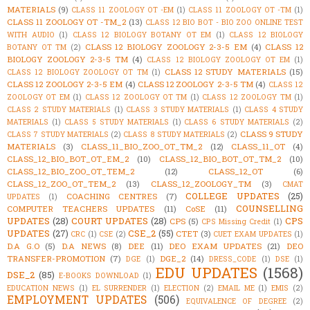
MATERIALS
(9)
CLASS 11 ZOOLOGY OT -EM
(1)
CLASS 11 ZOOLOGY OT -TM
(1)
CLASS 11 ZOOLOGY OT -TM_2
(13)
CLASS 12 BIO BOT - BIO ZOO ONLINE TEST
WITH AUDIO
(1)
CLASS 12 BIOLOGY BOTANY OT EM
(1)
CLASS 12 BIOLOGY
CLASS 12 BIOLOGY ZOOLOGY 2-3-5 EM
(4)
CLASS 12
BOTANY OT TM
(2)
BIOLOGY ZOOLOGY 2-3-5 TM
(4)
CLASS 12 BIOLOGY ZOOLOGY OT EM
(1)
CLASS 12 STUDY MATERIALS
(15)
CLASS 12 BIOLOGY ZOOLOGY OT TM
(1)
CLASS 12 ZOOLOGY 2-3-5 EM
(4)
CLASS 12 ZOOLOGY 2-3-5 TM
(4)
CLASS 12
ZOOLOGY OT EM
(1)
CLASS 12 ZOOLOGY OT TM
(1)
CLASS 12 ZOOLOGY TM
(1)
CLASS 2 STUDY MATERIALS
(1)
CLASS 3 STUDY MATERIALS
(1)
CLASS 4 STUDY
MATERIALS
(1)
CLASS 5 STUDY MATERIALS
(1)
CLASS 6 STUDY MATERIALS
(2)
CLASS 9 STUDY
CLASS 7 STUDY MATERIALS
(2)
CLASS 8 STUDY MATERIALS
(2)
MATERIALS
(3)
CLASS_11_BIO_ZOO_OT_TM_2
(12)
CLASS_11_OT
(4)
CLASS_12_BIO_BOT_OT_EM_2
(10)
CLASS_12_BIO_BOT_OT_TM_2
(10)
CLASS_12_BIO_ZOO_OT_TEM_2
(12)
CLASS_12_OT
(6)
CLASS_12_ZOO_OT_TEM_2
(13)
CLASS_12_ZOOLOGY_TM
(3)
CMAT
COLLEGE UPDATES
(25)
COACHING CENTRES
(7)
UPDATES
(1)
COUNSELLING
COMPUTER TEACHERS UPDATES
(11)
CoSE
(11)
UPDATES
(28)
COURT UPDATES
(28)
CPS
CPS
(5)
CPS Missing Credit
(1)
UPDATES
(27)
CSE_2
(55)
CTET
(3)
CRC
(1)
CSE
(2)
CUET EXAM UPDATES
(1)
D.A G.O
(5)
D.A NEWS
(8)
DEE
(11)
DEO EXAM UPDATES
(21)
DEO
TRANSFER-PROMOTION
(7)
DGE_2
(14)
DGE
(1)
DRESS_CODE
(1)
DSE
(1)
EDU UPDATES
(1568)
DSE_2
(85)
E-BOOKS DOWNLOAD
(1)
EDUCATION NEWS
(1)
EL SURRENDER
(1)
ELECTION
(2)
EMAIL ME
(1)
EMIS
(2)
EMPLOYMENT UPDATES
(506)
EQUIVALENCE OF DEGREE
(2)