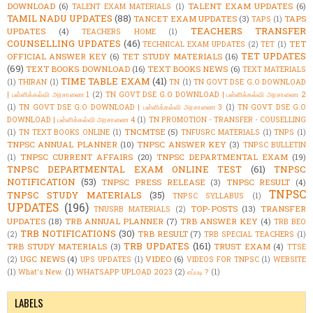
DOWNLOAD
(6)
TALENT EXAM UPDATES
(6)
TALENT EXAM MATERIALS
(1)
TAMIL NADU UPDATES
(88)
TANCET EXAM UPDATES
(3)
TAPS
TAPS
(1)
TEACHERS TRANSFER
UPDATES
(4)
TEACHERS HOME
(1)
COUNSELLING UPDATES
(46)
TET
TECHNICAL EXAM UPDATES
(2)
TET
(1)
TET UPDATES
OFFICIAL ANSWER KEY
(6)
TET STUDY MATERIALS
(16)
(69)
TEXT BOOKS DOWNLOAD
(16)
TEXT BOOKS NEWS
(6)
TEXT MATERIALS
TIME TABLE EXAM
(41)
(1)
THIRAN
(1)
TN
(1)
TN GOVT DSE G.O DOWNLOAD
| பள்ளிக்கல்வி அரசாணை 1
(2)
TN GOVT DSE G.O DOWNLOAD | பள்ளிக்கல்வி அரசாணை 2
(1)
TN GOVT DSE G.O DOWNLOAD | பள்ளிக்கல்வி அரசாணை 3
(1)
TN GOVT DSE G.O
DOWNLOAD | பள்ளிக்கல்வி அரசாணை 4
(1)
TN PROMOTION - TRANSFER - COUSELLING
TNCMTSE
(5)
(1)
TN TEXT BOOKS ONLINE
(1)
TNFUSRC MATERIALS
(1)
TNPS
(1)
TNPSC ANNUAL PLANNER
(10)
TNPSC ANSWER KEY
(3)
TNPSC BULLETIN
TNPSC CURRENT AFFAIRS
(20)
TNPSC DEPARTMENTAL EXAM
(19)
(1)
TNPSC DEPARTMENTAL EXAM ONLINE TEST
(61)
TNPSC
NOTIFICATION
(53)
TNPSC PRESS RELEASE
(3)
TNPSC RESULT
(4)
TNPSC
TNPSC STUDY MATERIALS
(35)
TNPSC SYLLABUS
(1)
UPDATES
(196)
TOP-POSTS
(13)
TRANSFER
TNUSRB MATERIALS
(2)
UPDATES
(18)
TRB ANNUAL PLANNER
(7)
TRB ANSWER KEY
(4)
TRB BEO
TRB NOTIFICATIONS
(30)
TRB RESULT
(7)
(2)
TRB SPECIAL TEACHERS
(1)
TRB UPDATES
(161)
TRB STUDY MATERIALS
(3)
TRUST EXAM
(4)
TTSE
UGC NEWS
(4)
VIDEO
(6)
(2)
UPS UPDATES
(1)
VIDEOS FOR TNPSC
(1)
WEBSITE
(1)
What's New.
(1)
WHATSAPP UPLOAD 2023
(2)
எப்படி ?
(1)
LABELS