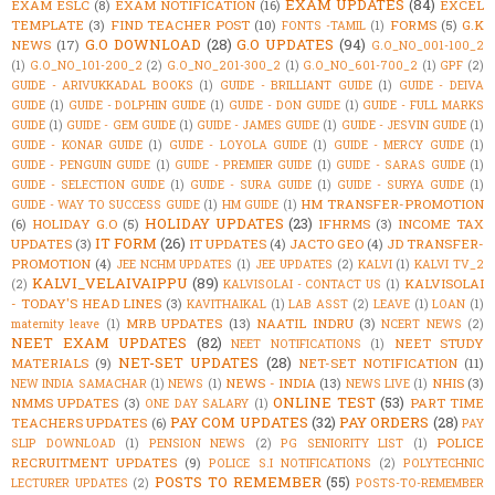
EXAM UPDATES
(84)
EXAM ESLC
(8)
EXAM NOTIFICATION
(16)
EXCEL
TEMPLATE
(3)
FIND TEACHER POST
(10)
FORMS
(5)
G.K
FONTS -TAMIL
(1)
G.O DOWNLOAD
(28)
G.O UPDATES
(94)
NEWS
(17)
G.O_NO_001-100_2
(1)
G.O_NO_101-200_2
(2)
G.O_NO_201-300_2
(1)
G.O_NO_601-700_2
(1)
GPF
(2)
GUIDE - ARIVUKKADAL BOOKS
(1)
GUIDE - BRILLIANT GUIDE
(1)
GUIDE - DEIVA
GUIDE
(1)
GUIDE - DOLPHIN GUIDE
(1)
GUIDE - DON GUIDE
(1)
GUIDE - FULL MARKS
GUIDE
(1)
GUIDE - GEM GUIDE
(1)
GUIDE - JAMES GUIDE
(1)
GUIDE - JESVIN GUIDE
(1)
GUIDE - KONAR GUIDE
(1)
GUIDE - LOYOLA GUIDE
(1)
GUIDE - MERCY GUIDE
(1)
GUIDE - PENGUIN GUIDE
(1)
GUIDE - PREMIER GUIDE
(1)
GUIDE - SARAS GUIDE
(1)
GUIDE - SELECTION GUIDE
(1)
GUIDE - SURA GUIDE
(1)
GUIDE - SURYA GUIDE
(1)
HM TRANSFER-PROMOTION
GUIDE - WAY TO SUCCESS GUIDE
(1)
HM GUIDE
(1)
HOLIDAY UPDATES
(23)
(6)
HOLIDAY G.O
(5)
IFHRMS
(3)
INCOME TAX
IT FORM
(26)
UPDATES
(3)
IT UPDATES
(4)
JACTO GEO
(4)
JD TRANSFER-
PROMOTION
(4)
JEE NCHM UPDATES
(1)
JEE UPDATES
(2)
KALVI
(1)
KALVI TV_2
KALVI_VELAIVAIPPU
(89)
KALVISOLAI
(2)
KALVISOLAI - CONTACT US
(1)
- TODAY'S HEAD LINES
(3)
KAVITHAIKAL
(1)
LAB ASST
(2)
LEAVE
(1)
LOAN
(1)
MRB UPDATES
(13)
NAATIL INDRU
(3)
maternity leave
(1)
NCERT NEWS
(2)
NEET EXAM UPDATES
(82)
NEET STUDY
NEET NOTIFICATIONS
(1)
NET-SET UPDATES
(28)
MATERIALS
(9)
NET-SET NOTIFICATION
(11)
NEWS - INDIA
(13)
NHIS
(3)
NEW INDIA SAMACHAR
(1)
NEWS
(1)
NEWS LIVE
(1)
ONLINE TEST
(53)
NMMS UPDATES
(3)
PART TIME
ONE DAY SALARY
(1)
PAY COM UPDATES
(32)
PAY ORDERS
(28)
TEACHERS UPDATES
(6)
PAY
POLICE
SLIP DOWNLOAD
(1)
PENSION NEWS
(2)
PG SENIORITY LIST
(1)
RECRUITMENT UPDATES
(9)
POLICE S.I NOTIFICATIONS
(2)
POLYTECHNIC
POSTS TO REMEMBER
(55)
LECTURER UPDATES
(2)
POSTS-TO-REMEMBER