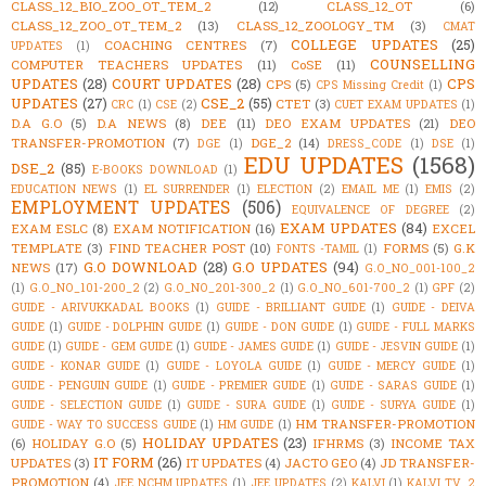
CLASS_12_BIO_ZOO_OT_TEM_2
(12)
CLASS_12_OT
(6)
CLASS_12_ZOO_OT_TEM_2
(13)
CLASS_12_ZOOLOGY_TM
(3)
CMAT
COLLEGE UPDATES
(25)
COACHING CENTRES
(7)
UPDATES
(1)
COUNSELLING
COMPUTER TEACHERS UPDATES
(11)
CoSE
(11)
UPDATES
(28)
COURT UPDATES
(28)
CPS
CPS
(5)
CPS Missing Credit
(1)
UPDATES
(27)
CSE_2
(55)
CTET
(3)
CRC
(1)
CSE
(2)
CUET EXAM UPDATES
(1)
D.A G.O
(5)
D.A NEWS
(8)
DEE
(11)
DEO EXAM UPDATES
(21)
DEO
TRANSFER-PROMOTION
(7)
DGE_2
(14)
DGE
(1)
DRESS_CODE
(1)
DSE
(1)
EDU UPDATES
(1568)
DSE_2
(85)
E-BOOKS DOWNLOAD
(1)
EDUCATION NEWS
(1)
EL SURRENDER
(1)
ELECTION
(2)
EMAIL ME
(1)
EMIS
(2)
EMPLOYMENT UPDATES
(506)
EQUIVALENCE OF DEGREE
(2)
EXAM UPDATES
(84)
EXAM ESLC
(8)
EXAM NOTIFICATION
(16)
EXCEL
TEMPLATE
(3)
FIND TEACHER POST
(10)
FORMS
(5)
G.K
FONTS -TAMIL
(1)
G.O DOWNLOAD
(28)
G.O UPDATES
(94)
NEWS
(17)
G.O_NO_001-100_2
(1)
G.O_NO_101-200_2
(2)
G.O_NO_201-300_2
(1)
G.O_NO_601-700_2
(1)
GPF
(2)
GUIDE - ARIVUKKADAL BOOKS
(1)
GUIDE - BRILLIANT GUIDE
(1)
GUIDE - DEIVA
GUIDE
(1)
GUIDE - DOLPHIN GUIDE
(1)
GUIDE - DON GUIDE
(1)
GUIDE - FULL MARKS
GUIDE
(1)
GUIDE - GEM GUIDE
(1)
GUIDE - JAMES GUIDE
(1)
GUIDE - JESVIN GUIDE
(1)
GUIDE - KONAR GUIDE
(1)
GUIDE - LOYOLA GUIDE
(1)
GUIDE - MERCY GUIDE
(1)
GUIDE - PENGUIN GUIDE
(1)
GUIDE - PREMIER GUIDE
(1)
GUIDE - SARAS GUIDE
(1)
GUIDE - SELECTION GUIDE
(1)
GUIDE - SURA GUIDE
(1)
GUIDE - SURYA GUIDE
(1)
HM TRANSFER-PROMOTION
GUIDE - WAY TO SUCCESS GUIDE
(1)
HM GUIDE
(1)
HOLIDAY UPDATES
(23)
(6)
HOLIDAY G.O
(5)
IFHRMS
(3)
INCOME TAX
IT FORM
(26)
UPDATES
(3)
IT UPDATES
(4)
JACTO GEO
(4)
JD TRANSFER-
PROMOTION
(4)
JEE NCHM UPDATES
(1)
JEE UPDATES
(2)
KALVI
(1)
KALVI TV_2