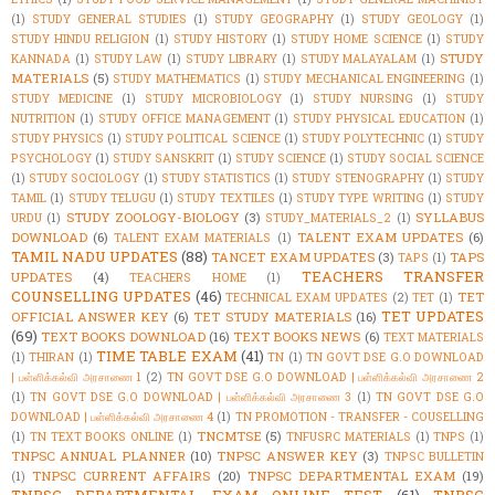
(1)
STUDY GENERAL STUDIES
(1)
STUDY GEOGRAPHY
(1)
STUDY GEOLOGY
(1)
STUDY HINDU RELIGION
(1)
STUDY HISTORY
(1)
STUDY HOME SCIENCE
(1)
STUDY
STUDY
KANNADA
(1)
STUDY LAW
(1)
STUDY LIBRARY
(1)
STUDY MALAYALAM
(1)
MATERIALS
(5)
STUDY MATHEMATICS
(1)
STUDY MECHANICAL ENGINEERING
(1)
STUDY MEDICINE
(1)
STUDY MICROBIOLOGY
(1)
STUDY NURSING
(1)
STUDY
NUTRITION
(1)
STUDY OFFICE MANAGEMENT
(1)
STUDY PHYSICAL EDUCATION
(1)
STUDY PHYSICS
(1)
STUDY POLITICAL SCIENCE
(1)
STUDY POLYTECHNIC
(1)
STUDY
PSYCHOLOGY
(1)
STUDY SANSKRIT
(1)
STUDY SCIENCE
(1)
STUDY SOCIAL SCIENCE
(1)
STUDY SOCIOLOGY
(1)
STUDY STATISTICS
(1)
STUDY STENOGRAPHY
(1)
STUDY
TAMIL
(1)
STUDY TELUGU
(1)
STUDY TEXTILES
(1)
STUDY TYPE WRITING
(1)
STUDY
STUDY ZOOLOGY-BIOLOGY
(3)
SYLLABUS
URDU
(1)
STUDY_MATERIALS_2
(1)
DOWNLOAD
(6)
TALENT EXAM UPDATES
(6)
TALENT EXAM MATERIALS
(1)
TAMIL NADU UPDATES
(88)
TANCET EXAM UPDATES
(3)
TAPS
TAPS
(1)
TEACHERS TRANSFER
UPDATES
(4)
TEACHERS HOME
(1)
COUNSELLING UPDATES
(46)
TET
TECHNICAL EXAM UPDATES
(2)
TET
(1)
TET UPDATES
OFFICIAL ANSWER KEY
(6)
TET STUDY MATERIALS
(16)
(69)
TEXT BOOKS DOWNLOAD
(16)
TEXT BOOKS NEWS
(6)
TEXT MATERIALS
TIME TABLE EXAM
(41)
(1)
THIRAN
(1)
TN
(1)
TN GOVT DSE G.O DOWNLOAD
| பள்ளிக்கல்வி அரசாணை 1
(2)
TN GOVT DSE G.O DOWNLOAD | பள்ளிக்கல்வி அரசாணை 2
(1)
TN GOVT DSE G.O DOWNLOAD | பள்ளிக்கல்வி அரசாணை 3
(1)
TN GOVT DSE G.O
DOWNLOAD | பள்ளிக்கல்வி அரசாணை 4
(1)
TN PROMOTION - TRANSFER - COUSELLING
TNCMTSE
(5)
(1)
TN TEXT BOOKS ONLINE
(1)
TNFUSRC MATERIALS
(1)
TNPS
(1)
TNPSC ANNUAL PLANNER
(10)
TNPSC ANSWER KEY
(3)
TNPSC BULLETIN
TNPSC CURRENT AFFAIRS
(20)
TNPSC DEPARTMENTAL EXAM
(19)
(1)