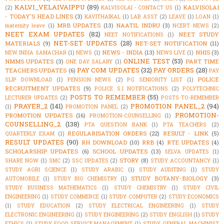
KALVI_VELAIVAIPPU
(89)
KALVISOLAI
(2)
KALVISOLAI - CONTACT US
(1)
- TODAY'S HEAD LINES
(3)
KAVITHAIKAL
(1)
LAB ASST
(2)
LEAVE
(1)
LOAN
(1)
MRB UPDATES
(13)
NAATIL INDRU
(3)
maternity leave
(1)
NCERT NEWS
(2)
NEET EXAM UPDATES
(82)
NEET STUDY
NEET NOTIFICATIONS
(1)
NET-SET UPDATES
(28)
MATERIALS
(9)
NET-SET NOTIFICATION
(11)
NEWS - INDIA
(13)
NHIS
(3)
NEW INDIA SAMACHAR
(1)
NEWS
(1)
NEWS LIVE
(1)
ONLINE TEST
(53)
NMMS UPDATES
(3)
PART TIME
ONE DAY SALARY
(1)
PAY COM UPDATES
(32)
PAY ORDERS
(28)
TEACHERS UPDATES
(6)
PAY
POLICE
SLIP DOWNLOAD
(1)
PENSION NEWS
(2)
PG SENIORITY LIST
(1)
RECRUITMENT UPDATES
(9)
POLICE S.I NOTIFICATIONS
(2)
POLYTECHNIC
POSTS TO REMEMBER
(55)
LECTURER UPDATES
(2)
POSTS-TO-REMEMBER
PRAYER_2
(141)
PROMOTION PANEL_2
(94)
(1)
PROMOTION PANEL
(2)
PROMOTION-
PROMOTION UPDATES
(16)
PROMOTION-COUNSELLING
(1)
COUNSELLING_2
(138)
PTA QUESTION BANK
(1)
PTA TEACHERS
(2)
REGULARISATION ORDERS
(22)
RESULT - LINK
(5)
QUARTERLY EXAM
(1)
RESULT UPDATES
(90)
RH DOWNLOAD
(10)
RRB
(4)
RTE UPDATES
(4)
SCHOLARSHIP UPDATES
(6)
SCHOOL UPDATES
(13)
SELVA UPDATES
(1)
STORY
(8)
SHARE NOW
(1)
SMC
(2)
SSC UPDATES
(2)
STUDY ACCOUNTANCY
(1)
STUDY AGRI SCIENCE
(1)
STUDY ARABIC
(1)
STUDY AUDITING
(1)
STUDY
STUDY BOTANY-BIOLOGY
(3)
AUTOMOBILE
(1)
STUDY BIO CHEMISTRY
(1)
STUDY BUSINESS MATHEMATICS
(1)
STUDY CHEMISTRY
(1)
STUDY CIVIL
ENGINEERING
(1)
STUDY COMMERCE
(1)
STUDY COMPUTER
(2)
STUDY ECONOMICS
(1)
STUDY EDUCATION
(2)
STUDY ELECTRICAL ENGINEERING
(1)
STUDY
ELECTRONIC ENGINEERING
(1)
STUDY ENGINEERING
(2)
STUDY ENGLISH
(1)
STUDY
ETHICS
(1)
STUDY FOOD SERVICE MANAGEMENT
(1)
STUDY GENERAL MACHINIST