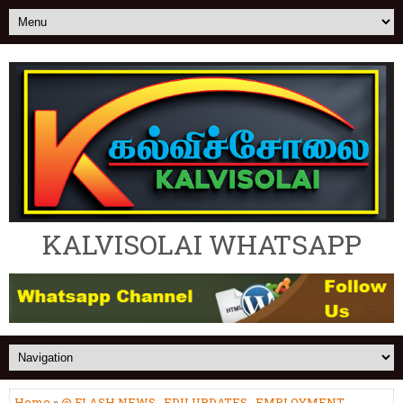
KALVISOLAI WHATSAPP
Home
»
@ FLASH NEWS
,
EDU UPDATES
,
EMPLOYMENT