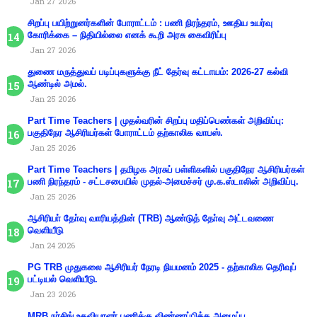
Jan 27 2026
சிறப்பு பயிற்றுனர்களின் போராட்டம் : பணி நிரந்தரம், ஊதிய உயர்வு
கோரிக்கை – நிதியில்லை எனக் கூறி அரசு கைவிரிப்பு
Jan 27 2026
துணை மருத்துவப் படிப்புகளுக்கு நீட் தேர்வு கட்டாயம்: 2026-27 கல்வி
ஆண்டில் அமல்.
Jan 25 2026
Part Time Teachers | முதல்வரின் சிறப்பு மதிப்பெண்கள் அறிவிப்பு:
பகுதிநேர ஆசிரியர்கள் போராட்டம் தற்காலிக வாபஸ்.
Jan 25 2026
Part Time Teachers | தமிழக அரசுப் பள்ளிகளில் பகுதிநேர ஆசிரியர்கள்
பணி நிரந்தரம் - சட்டசபையில் முதல்-அமைச்சர் மு.க.ஸ்டாலின் அறிவிப்பு.
Jan 25 2026
ஆசிரியா் தோ்வு வாரியத்தின் (TRB) ஆண்டுத் தோ்வு அட்டவணை
வெளியீடு
Jan 24 2026
PG TRB முதுகலை ஆசிரியர் நேரடி நியமனம் 2025 - தற்காலிக தெரிவுப்
பட்டியல் வெளியீடு.
Jan 23 2026
MRB நர்சிங் உதவியாளர் பணிக்கு விண்ணப்பிக்க அழைப்பு