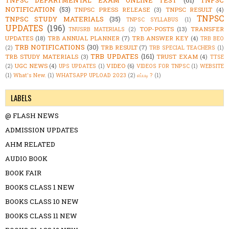
TNPSC DEPARTMENTAL EXAM ONLINE TEST
(61)
TNPSC
NOTIFICATION
(53)
TNPSC PRESS RELEASE
(3)
TNPSC RESULT
(4)
TNPSC
TNPSC STUDY MATERIALS
(35)
TNPSC SYLLABUS
(1)
UPDATES
(196)
TOP-POSTS
(13)
TRANSFER
TNUSRB MATERIALS
(2)
UPDATES
(18)
TRB ANNUAL PLANNER
(7)
TRB ANSWER KEY
(4)
TRB BEO
TRB NOTIFICATIONS
(30)
TRB RESULT
(7)
(2)
TRB SPECIAL TEACHERS
(1)
TRB UPDATES
(161)
TRB STUDY MATERIALS
(3)
TRUST EXAM
(4)
TTSE
UGC NEWS
(4)
VIDEO
(6)
(2)
UPS UPDATES
(1)
VIDEOS FOR TNPSC
(1)
WEBSITE
(1)
What's New.
(1)
WHATSAPP UPLOAD 2023
(2)
எப்படி ?
(1)
LABELS
@ FLASH NEWS
ADMISSION UPDATES
AHM RELATED
AUDIO BOOK
BOOK FAIR
BOOKS CLASS 1 NEW
BOOKS CLASS 10 NEW
BOOKS CLASS 11 NEW