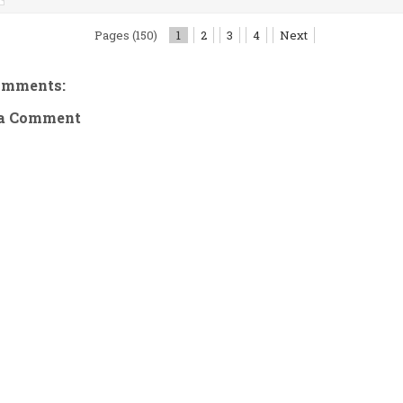
Pages (150)
1
2
3
4
Next
omments:
 a Comment