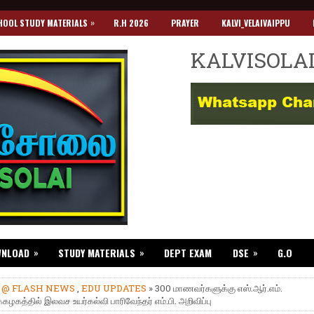
»
HOOL STUDY MATERIALS
R.H 2026
PRAYER
KALVI_VELAIVAIPPU
KALVISOLA
»
»
»
WNLOAD
STUDY MATERIALS
DEPT EXAM
DSE
G.O
»
@ FLASH NEWS
,
EDU UPDATES
» 300 மாணவர்களுக்கு எஸ்.ஆர்.எம்.
கழகத்தில் இலவச உயர்கல்வி பாரிவேந்தர் எம்.பி. அறிவிப்பு