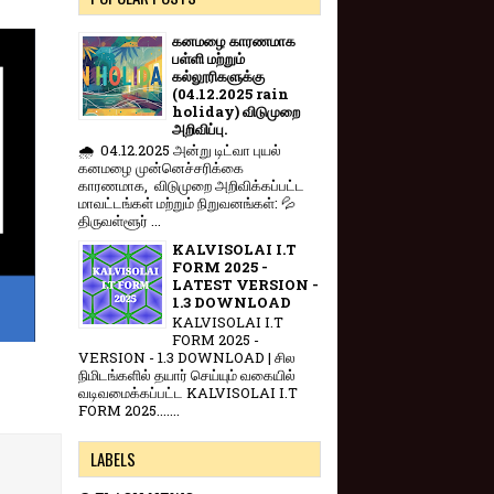
கனமழை காரணமாக
பள்ளி மற்றும்
கல்லூரிகளுக்கு
(04.12.2025 rain
holiday) விடுமுறை
அறிவிப்பு.
🌧️ 04.12.2025 அன்று டிட்வா புயல்
கனமழை முன்னெச்சரிக்கை
காரணமாக, விடுமுறை அறிவிக்கப்பட்ட
மாவட்டங்கள் மற்றும் நிறுவனங்கள்: 💦
திருவள்ளூர் ...
KALVISOLAI I.T
FORM 2025 -
LATEST VERSION -
1.3 DOWNLOAD
KALVISOLAI I.T
FORM 2025 -
VERSION - 1.3 DOWNLOAD | சில
நிமிடங்களில் தயார் செய்யும் வகையில்
வடிவமைக்கப்பட்ட KALVISOLAI I.T
FORM 2025.......
LABELS