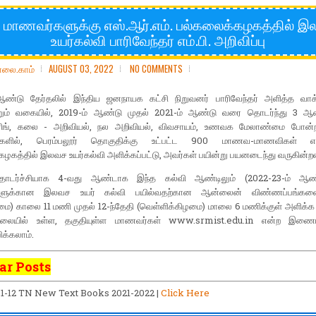
 மாணவர்களுக்கு எஸ்.ஆர்.எம். பல்கலைக்கழகத்தில் 
உயர்கல்வி பாரிவேந்தர் எம்.பி. அறிவிப்பு
ோலை.காம்
AUGUST 03, 2022
NO COMMENTS
ஆண்டு தேர்தலில் இந்திய ஜனநாயக கட்சி நிறுவனர் பாரிவேந்தர் அளித்த வாக
றும் வகையில், 2019-ம் ஆண்டு முதல் 2021-ம் ஆண்டு வரை தொடர்ந்து 3 
ரிங், கலை - அறிவியல், நல அறிவியல், விவசாயம், உணவக மேலாண்மை போன்ற
ரிவுகளில், பெரம்பலூர் தொகுதிக்கு உட்பட்ட 900 மாணவ-மாணவிகள் எஸ்.
ழகத்தில் இலவச உயர்கல்வி அளிக்கப்பட்டு, அவர்கள் பயின்று பயனடைந்து வருகின்றன
டர்ச்சியாக 4-வது ஆண்டாக இந்த கல்வி ஆண்டிலும் (2022-23-ம் ஆண
ளுக்கான இலவச உயர் கல்வி பயில்வதற்கான ஆன்லைன் விண்ணப்பங்கள
மை) காலை 11 மணி முதல் 12-ந்தேதி (வெள்ளிக்கிழமை) மாலை 6 மணிக்குள் அளிக்க 
ிலையில் உள்ள, தகுதியுள்ள மாணவர்கள் www.srmist.edu.in என்ற இணைய
க்கலாம்.
ar Posts
 1-12 TN New Text Books 2021-2022 |
Click Here