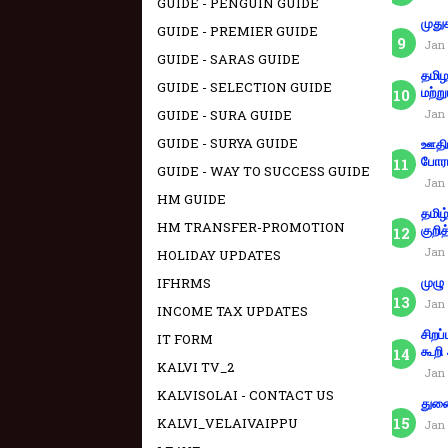
GUIDE - PENGUIN GUIDE
முது
GUIDE - PREMIER GUIDE
Jan 
GUIDE - SARAS GUIDE
தமிழ
GUIDE - SELECTION GUIDE
மற்று
Jan 
GUIDE - SURA GUIDE
GUIDE - SURYA GUIDE
ஊதிய
போரா
GUIDE - WAY TO SUCCESS GUIDE
Jan 
HM GUIDE
தமிழ
HM TRANSFER-PROMOTION
குறித
Jan 
HOLIDAY UPDATES
IFHRMS
முழு
Jan 
INCOME TAX UPDATES
சிறப
IT FORM
கூறி
KALVI TV_2
Jan 
KALVISOLAI - CONTACT US
துணை
KALVI_VELAIVAIPPU
Jan 