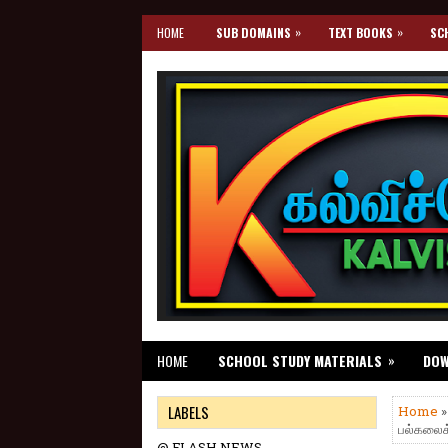
»
»
HOME
SUB DOMAINS
TEXT BOOKS
SC
»
HOME
SCHOOL STUDY MATERIALS
DO
LABELS
Home
பல்கலைக்
@ FLASH NEWS