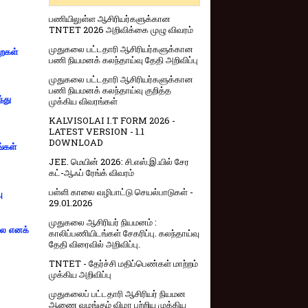
பணியிலுள்ள ஆசிரியர்களுக்கான
TNTET 2026 அறிவிக்கை முழு விவரம்
முதுகலை பட்டதாரி ஆசிரியர்களுக்கான
றைகள்
பணி நியமனக் கலந்தாய்வு தேதி அறிவிப்பு
முதுகலை பட்டதாரி ஆசிரியர்களுக்கான
பணி நியமனக் கலந்தாய்வு குறித்த
்து
முக்கிய விவரங்கள்
KALVISOLAI I.T FORM 2026 -
LATEST VERSION - 1.1
DOWNLOAD
ங்கள்
JEE. மெயின் 2026: சி.எஸ்.இ.யில் சேர
கட்-ஆஃப் ரேங்க் விவரம்
பள்ளி காலை வழிபாட்டு செயல்பாடுகள் -
ு
29.01.2026
முதுகலை ஆசிரியர் நியமனம் :
்லை எனக்
காலிப்பணியிடங்கள் சேகரிப்பு. கலந்தாய்வு
தேதி விரைவில் அறிவிப்பு.
TNTET - தேர்ச்சி மதிப்பெண்கள் மாற்றம்
முக்கிய அறிவிப்பு
முதுகலைப் பட்டதாரி ஆசிரியர் நியமன
ஆணை வழங்கும் விழா பற்றிய முக்கிய