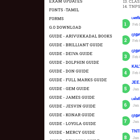
EXAM UPDATES
CLAS
TNPS
FONTS -TAMIL
பணிய
FORMS
Feb 
G.O DOWNLOAD
முது
GUIDE - ARIVUKKADAL BOOKS
Feb 
GUIDE - BRILLIANT GUIDE
முது
GUIDE - DEIVA GUIDE
Feb 
GUIDE - DOLPHIN GUIDE
KAL
GUIDE - DON GUIDE
Feb 
GUIDE - FULL MARKS GUIDE
JEE.
GUIDE - GEM GUIDE
Jan 
GUIDE - JAMES GUIDE
பள்ள
Jan 
GUIDE - JESVIN GUIDE
GUIDE - KONAR GUIDE
முது
Jan 
GUIDE - LOYOLA GUIDE
TNTE
GUIDE - MERCY GUIDE
Jan 