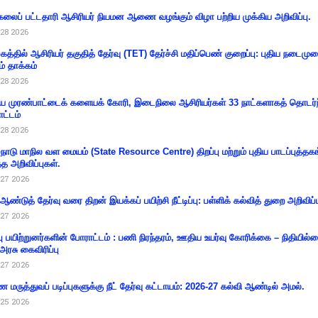
கலைப் பட்டதாரி ஆசிரியர் நியமன ஆணை வழங்கும் விழா பற்றிய முக்கிய அறிவிப்பு.
28 2026
கத்தில் ஆசிரியர் தகுதித் தேர்வு (TET) தேர்ச்சி மதிப்பெண் குறைப்பு: புதிய நடைமு
ம் தாக்கம்
28 2026
 முரண்பாட்டைக் களையக் கோரி, இடைநிலை ஆசிரியர்கள் 33 நாட்களாகத் தொடர்ந
ட்டம்
28 2026
்நாடு மாநில வள மையம் (State Resource Centre) திறப்பு மற்றும் புதிய பாடப்புத்தக
்த அறிவிப்புகள்.
27 2026
 ஆண்டுத் தேர்வு வரை திறன் இயக்கப் பயிற்சி நீட்டிப்பு: பள்ளிக் கல்வித் துறை அறிவிப்ப
27 2026
்பு பயிற்றுனர்களின் போராட்டம் : பணி நிரந்தரம், ஊதிய உயர்வு கோரிக்கை – நிதியில
 அரசு கைவிரிப்பு
27 2026
 மருத்துவப் படிப்புகளுக்கு நீட் தேர்வு கட்டாயம்: 2026-27 கல்வி ஆண்டில் அமல்.
25 2026