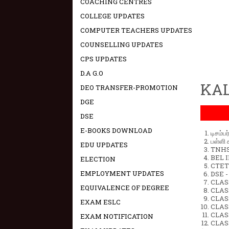
COACHING CENTRES
COLLEGE UPDATES
COMPUTER TEACHERS UPDATES
COUNSELLING UPDATES
CPS UPDATES
D.A G.O
KAL
DEO TRANSFER-PROMOTION
DGE
DSE
E-BOOKS DOWNLOAD
டிசம்ப
பள்ளி 
EDU UPDATES
TNHSP
BEL IN
ELECTION
CTET 
EMPLOYMENT UPDATES
DSE -
CLAS
EQUIVALENCE OF DEGREE
CLASS
CLASS
EXAM ESLC
CLAS
CLAS
EXAM NOTIFICATION
CLAS