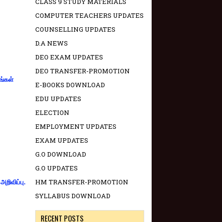
CLASS 9 STUDY MATERIALS
COMPUTER TEACHERS UPDATES
COUNSELLING UPDATES
D.A NEWS
DEO EXAM UPDATES
DEO TRANSFER-PROMOTION
ங்கள்
E-BOOKS DOWNLOAD
EDU UPDATES
ELECTION
EMPLOYMENT UPDATES
EXAM UPDATES
G.O DOWNLOAD
G.O UPDATES
HM TRANSFER-PROMOTION
றிவிப்பு.
SYLLABUS DOWNLOAD
RECENT POSTS