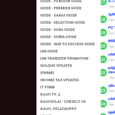
GUIDE - PENGUIN GUIDE
சட்ட
Jan 
GUIDE - PREMIER GUIDE
ஆசிர
GUIDE - SARAS GUIDE
Jan 
GUIDE - SELECTION GUIDE
PG T
GUIDE - SURA GUIDE
Jan 
GUIDE - SURYA GUIDE
MRB 
GUIDE - WAY TO SUCCESS GUIDE
Jan 
HM GUIDE
பள்ள
HM TRANSFER-PROMOTION
Jan 
HOLIDAY UPDATES
தமிழ
அரச
IFHRMS
Jan 
INCOME TAX UPDATES
புதி
IT FORM
Jan 
KALVI TV_2
பள்ள
KALVISOLAI - CONTACT US
Jan 
KALVI_VELAIVAIPPU
உறுத