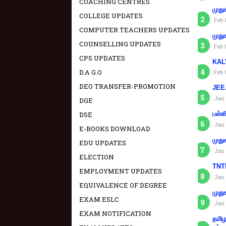
COACHING CENTRES
முது
COLLEGE UPDATES
Feb 
COMPUTER TEACHERS UPDATES
முது
COUNSELLING UPDATES
Feb 
CPS UPDATES
KAL
D.A G.O
Feb 
DEO TRANSFER-PROMOTION
JEE.
Jan 
DGE
பள்ள
DSE
Jan 
E-BOOKS DOWNLOAD
முது
EDU UPDATES
Jan 
ELECTION
TNTE
EMPLOYMENT UPDATES
Jan 
EQUIVALENCE OF DEGREE
முது
EXAM ESLC
Jan 
EXAM NOTIFICATION
தமிழ