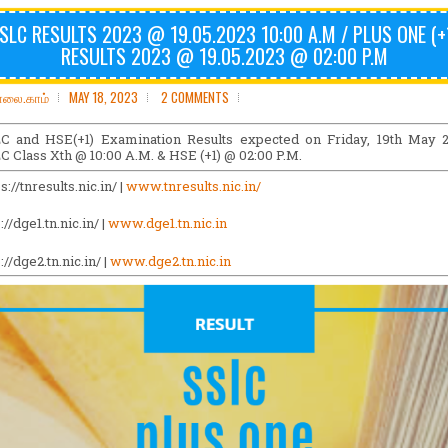
SLC RESULTS 2023 @ 19.05.2023 10:00 A.M / PLUS ONE (+
RESULTS 2023 @ 19.05.2023 @ 02:00 P.M
ோலை.காம்
MAY 18, 2023
2 COMMENTS
C and HSE(+1) Examination Results expected on Friday, 19th May 
C Class Xth @ 10:00 A.M. & HSE (+1) @ 02:00 P.M.
s://tnresults.nic.in/ |
www.tnresults.nic.in/
://dge1.tn.nic.in/ |
www.dge1.tn.nic.in
://dge2.tn.nic.in/ |
www.dge2.tn.nic.in