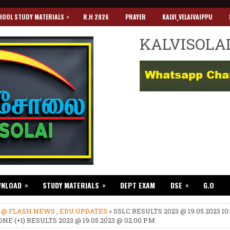
»
HOOL STUDY MATERIALS
R.H 2026
PRAYER
KALVI_VELAIVAIPPU
KALVISOLA
»
»
»
WNLOAD
STUDY MATERIALS
DEPT EXAM
DSE
G.O
»
@ FLASH NEWS
,
EDU UPDATES
» SSLC RESULTS 2023 @ 19.05.2023 10
ONE (+1) RESULTS 2023 @ 19.05.2023 @ 02:00 P.M