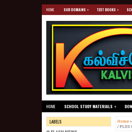
»
»
HOME
SUB DOMAINS
TEXT BOOKS
SC
»
HOME
SCHOOL STUDY MATERIALS
DO
LABELS
Home
/ PLUS 
@ FLASH NEWS