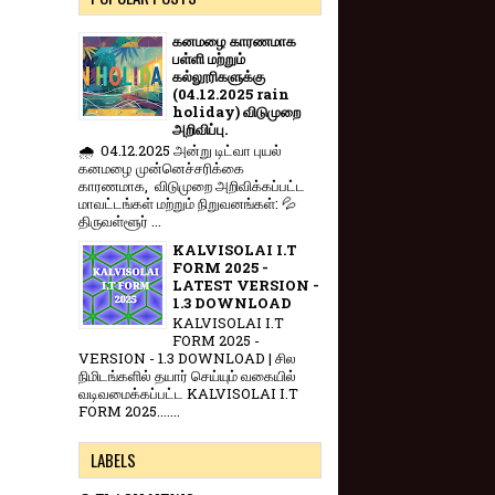
கனமழை காரணமாக
பள்ளி மற்றும்
கல்லூரிகளுக்கு
(04.12.2025 rain
holiday) விடுமுறை
அறிவிப்பு.
🌧️ 04.12.2025 அன்று டிட்வா புயல்
கனமழை முன்னெச்சரிக்கை
காரணமாக, விடுமுறை அறிவிக்கப்பட்ட
மாவட்டங்கள் மற்றும் நிறுவனங்கள்: 💦
திருவள்ளூர் ...
KALVISOLAI I.T
FORM 2025 -
LATEST VERSION -
1.3 DOWNLOAD
KALVISOLAI I.T
FORM 2025 -
VERSION - 1.3 DOWNLOAD | சில
நிமிடங்களில் தயார் செய்யும் வகையில்
வடிவமைக்கப்பட்ட KALVISOLAI I.T
FORM 2025.......
LABELS