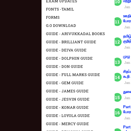
EXAM UPDATES
மற்று
Jan 
FONTS -TAMIL
ஊதிய
FORMS
போரா
G.O DOWNLOAD
Jan 
GUIDE - ARIVUKKADAL BOOKS
தமிழ
குறித
GUIDE - BRILLIANT GUIDE
Jan 
GUIDE - DEIVA GUIDE
முழு
GUIDE - DOLPHIN GUIDE
Jan 
GUIDE - DON GUIDE
சிறப
GUIDE - FULL MARKS GUIDE
கூறி
GUIDE - GEM GUIDE
Jan 
GUIDE - JAMES GUIDE
துணை
Jan 
GUIDE - JESVIN GUIDE
Part
GUIDE - KONAR GUIDE
போரா
GUIDE - LOYOLA GUIDE
Jan 
GUIDE - MERCY GUIDE
Part