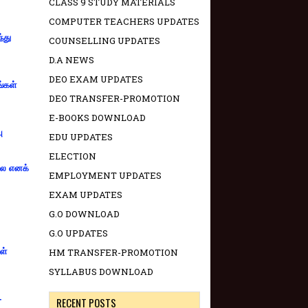
CLASS 9 STUDY MATERIALS
COMPUTER TEACHERS UPDATES
்து
COUNSELLING UPDATES
D.A NEWS
DEO EXAM UPDATES
ங்கள்
DEO TRANSFER-PROMOTION
E-BOOKS DOWNLOAD
ு
EDU UPDATES
ELECTION
்லை எனக்
EMPLOYMENT UPDATES
EXAM UPDATES
G.O DOWNLOAD
G.O UPDATES
ள்
HM TRANSFER-PROMOTION
SYLLABUS DOWNLOAD
-
RECENT POSTS