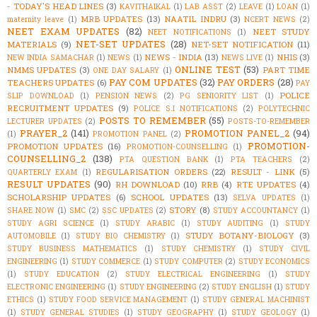
- TODAY'S HEAD LINES
(3)
KAVITHAIKAL
(1)
LAB ASST
(2)
LEAVE
(1)
LOAN
(1)
MRB UPDATES
(13)
NAATIL INDRU
(3)
maternity leave
(1)
NCERT NEWS
(2)
NEET EXAM UPDATES
(82)
NEET STUDY
NEET NOTIFICATIONS
(1)
NET-SET UPDATES
(28)
MATERIALS
(9)
NET-SET NOTIFICATION
(11)
NEWS - INDIA
(13)
NHIS
(3)
NEW INDIA SAMACHAR
(1)
NEWS
(1)
NEWS LIVE
(1)
ONLINE TEST
(53)
NMMS UPDATES
(3)
PART TIME
ONE DAY SALARY
(1)
PAY COM UPDATES
(32)
PAY ORDERS
(28)
TEACHERS UPDATES
(6)
PAY
POLICE
SLIP DOWNLOAD
(1)
PENSION NEWS
(2)
PG SENIORITY LIST
(1)
RECRUITMENT UPDATES
(9)
POLICE S.I NOTIFICATIONS
(2)
POLYTECHNIC
POSTS TO REMEMBER
(55)
LECTURER UPDATES
(2)
POSTS-TO-REMEMBER
PRAYER_2
(141)
PROMOTION PANEL_2
(94)
(1)
PROMOTION PANEL
(2)
PROMOTION-
PROMOTION UPDATES
(16)
PROMOTION-COUNSELLING
(1)
COUNSELLING_2
(138)
PTA QUESTION BANK
(1)
PTA TEACHERS
(2)
REGULARISATION ORDERS
(22)
RESULT - LINK
(5)
QUARTERLY EXAM
(1)
RESULT UPDATES
(90)
RH DOWNLOAD
(10)
RRB
(4)
RTE UPDATES
(4)
SCHOLARSHIP UPDATES
(6)
SCHOOL UPDATES
(13)
SELVA UPDATES
(1)
STORY
(8)
SHARE NOW
(1)
SMC
(2)
SSC UPDATES
(2)
STUDY ACCOUNTANCY
(1)
STUDY AGRI SCIENCE
(1)
STUDY ARABIC
(1)
STUDY AUDITING
(1)
STUDY
STUDY BOTANY-BIOLOGY
(3)
AUTOMOBILE
(1)
STUDY BIO CHEMISTRY
(1)
STUDY BUSINESS MATHEMATICS
(1)
STUDY CHEMISTRY
(1)
STUDY CIVIL
ENGINEERING
(1)
STUDY COMMERCE
(1)
STUDY COMPUTER
(2)
STUDY ECONOMICS
(1)
STUDY EDUCATION
(2)
STUDY ELECTRICAL ENGINEERING
(1)
STUDY
ELECTRONIC ENGINEERING
(1)
STUDY ENGINEERING
(2)
STUDY ENGLISH
(1)
STUDY
ETHICS
(1)
STUDY FOOD SERVICE MANAGEMENT
(1)
STUDY GENERAL MACHINIST
(1)
STUDY GENERAL STUDIES
(1)
STUDY GEOGRAPHY
(1)
STUDY GEOLOGY
(1)