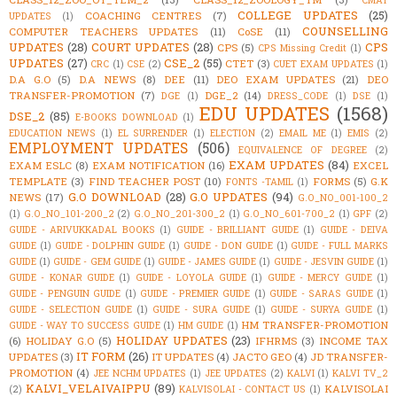
COLLEGE UPDATES
(25)
COACHING CENTRES
(7)
UPDATES
(1)
COUNSELLING
COMPUTER TEACHERS UPDATES
(11)
CoSE
(11)
UPDATES
(28)
COURT UPDATES
(28)
CPS
CPS
(5)
CPS Missing Credit
(1)
UPDATES
(27)
CSE_2
(55)
CTET
(3)
CRC
(1)
CSE
(2)
CUET EXAM UPDATES
(1)
D.A G.O
(5)
D.A NEWS
(8)
DEE
(11)
DEO EXAM UPDATES
(21)
DEO
TRANSFER-PROMOTION
(7)
DGE_2
(14)
DGE
(1)
DRESS_CODE
(1)
DSE
(1)
EDU UPDATES
(1568)
DSE_2
(85)
E-BOOKS DOWNLOAD
(1)
EDUCATION NEWS
(1)
EL SURRENDER
(1)
ELECTION
(2)
EMAIL ME
(1)
EMIS
(2)
EMPLOYMENT UPDATES
(506)
EQUIVALENCE OF DEGREE
(2)
EXAM UPDATES
(84)
EXAM ESLC
(8)
EXAM NOTIFICATION
(16)
EXCEL
TEMPLATE
(3)
FIND TEACHER POST
(10)
FORMS
(5)
G.K
FONTS -TAMIL
(1)
G.O DOWNLOAD
(28)
G.O UPDATES
(94)
NEWS
(17)
G.O_NO_001-100_2
(1)
G.O_NO_101-200_2
(2)
G.O_NO_201-300_2
(1)
G.O_NO_601-700_2
(1)
GPF
(2)
GUIDE - ARIVUKKADAL BOOKS
(1)
GUIDE - BRILLIANT GUIDE
(1)
GUIDE - DEIVA
GUIDE
(1)
GUIDE - DOLPHIN GUIDE
(1)
GUIDE - DON GUIDE
(1)
GUIDE - FULL MARKS
GUIDE
(1)
GUIDE - GEM GUIDE
(1)
GUIDE - JAMES GUIDE
(1)
GUIDE - JESVIN GUIDE
(1)
GUIDE - KONAR GUIDE
(1)
GUIDE - LOYOLA GUIDE
(1)
GUIDE - MERCY GUIDE
(1)
GUIDE - PENGUIN GUIDE
(1)
GUIDE - PREMIER GUIDE
(1)
GUIDE - SARAS GUIDE
(1)
GUIDE - SELECTION GUIDE
(1)
GUIDE - SURA GUIDE
(1)
GUIDE - SURYA GUIDE
(1)
HM TRANSFER-PROMOTION
GUIDE - WAY TO SUCCESS GUIDE
(1)
HM GUIDE
(1)
HOLIDAY UPDATES
(23)
(6)
HOLIDAY G.O
(5)
IFHRMS
(3)
INCOME TAX
IT FORM
(26)
UPDATES
(3)
IT UPDATES
(4)
JACTO GEO
(4)
JD TRANSFER-
PROMOTION
(4)
JEE NCHM UPDATES
(1)
JEE UPDATES
(2)
KALVI
(1)
KALVI TV_2
KALVI_VELAIVAIPPU
(89)
KALVISOLAI
(2)
KALVISOLAI - CONTACT US
(1)