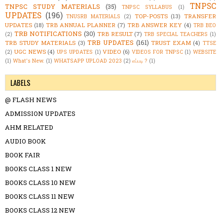
TNPSC
TNPSC STUDY MATERIALS
(35)
TNPSC SYLLABUS
(1)
UPDATES
(196)
TOP-POSTS
(13)
TRANSFER
TNUSRB MATERIALS
(2)
UPDATES
(18)
TRB ANNUAL PLANNER
(7)
TRB ANSWER KEY
(4)
TRB BEO
TRB NOTIFICATIONS
(30)
TRB RESULT
(7)
(2)
TRB SPECIAL TEACHERS
(1)
TRB UPDATES
(161)
TRB STUDY MATERIALS
(3)
TRUST EXAM
(4)
TTSE
UGC NEWS
(4)
VIDEO
(6)
(2)
UPS UPDATES
(1)
VIDEOS FOR TNPSC
(1)
WEBSITE
(1)
What's New.
(1)
WHATSAPP UPLOAD 2023
(2)
எப்படி ?
(1)
LABELS
@ FLASH NEWS
ADMISSION UPDATES
AHM RELATED
AUDIO BOOK
BOOK FAIR
BOOKS CLASS 1 NEW
BOOKS CLASS 10 NEW
BOOKS CLASS 11 NEW
BOOKS CLASS 12 NEW