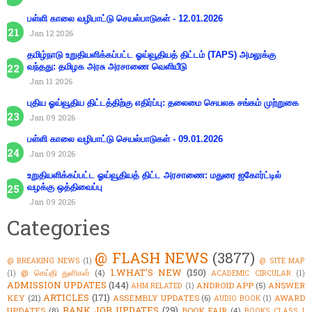
பள்ளி காலை வழிபாட்டு செயல்பாடுகள் - 12.01.2026
Jan 12 2026
தமிழ்நாடு உறுதியளிக்கப்பட்ட ஓய்வூதியத் திட்டம் (TAPS) அமலுக்கு
வந்தது: தமிழக அரசு அரசாணை வெளியீடு
Jan 11 2026
புதிய ஓய்வூதிய திட்டத்திற்கு எதிர்ப்பு: தலைமை செயலக சங்கம் முற்றுகை
Jan 09 2026
பள்ளி காலை வழிபாட்டு செயல்பாடுகள் - 09.01.2026
Jan 09 2026
உறுதியளிக்கப்பட்ட ஓய்வூதியத் திட்ட அரசாணை: மதுரை ஐகோர்ட்டில்
வழக்கு ஒத்திவைப்பு
Jan 09 2026
Categories
@ FLASH NEWS
(3877)
@ BREAKING NEWS
(1)
@ SITE MAP
1.WHAT'S NEW
(150)
@ செய்தி துளிகள்
(4)
(1)
ACADEMIC CIRCULAR
(1)
ADMISSION UPDATES
(144)
ANDROID APP
(5)
ANSWER
AHM RELATED
(1)
ARTICLES
(171)
KEY
(21)
ASSEMBLY UPDATES
(6)
AWARD
AUDIO BOOK
(1)
BANK JOB UPDATES
(29)
UPDATES
(8)
BOOK FAIR
(4)
BOOKS CLASS 1