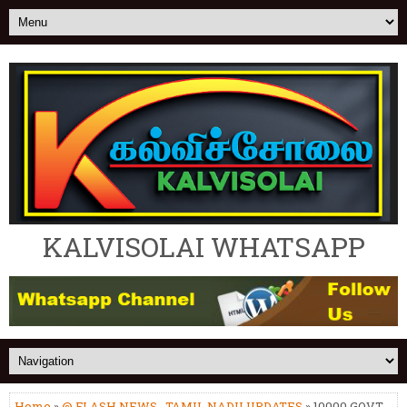
KALVISOLAI WHATSAPP
Home
»
@ FLASH NEWS
,
TAMIL NADU UPDATES
» 10000 GOVT