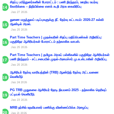
சிறப்பு பயிற்றுனர்களின் போராட்டம் : பணி நிரந்தரம், ஊதிய உயர்வு
கோரிக்கை – நிதியில்லை எனக் கூறி அரசு கைவிரிப்பு
Jan 27 2026
துணை மருத்துவப் படிப்புகளுக்கு நீட் தேர்வு கட்டாயம்: 2026-27 கல்வி
ஆண்டில் அமல்.
Jan 25 2026
Part Time Teachers | முதல்வரின் சிறப்பு மதிப்பெண்கள் அறிவிப்பு:
பகுதிநேர ஆசிரியர்கள் போராட்டம் தற்காலிக வாபஸ்.
Jan 25 2026
Part Time Teachers | தமிழக அரசுப் பள்ளிகளில் பகுதிநேர ஆசிரியர்கள்
பணி நிரந்தரம் - சட்டசபையில் முதல்-அமைச்சர் மு.க.ஸ்டாலின் அறிவிப்பு.
Jan 25 2026
ஆசிரியா் தோ்வு வாரியத்தின் (TRB) ஆண்டுத் தோ்வு அட்டவணை
வெளியீடு
Jan 24 2026
PG TRB முதுகலை ஆசிரியர் நேரடி நியமனம் 2025 - தற்காலிக தெரிவுப்
பட்டியல் வெளியீடு.
Jan 23 2026
MRB நர்சிங் உதவியாளர் பணிக்கு விண்ணப்பிக்க அழைப்பு
Jan 21 2026