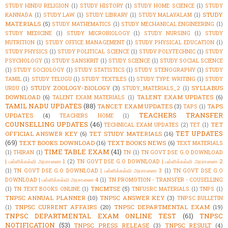
STUDY HINDU RELIGION
(1)
STUDY HISTORY
(1)
STUDY HOME SCIENCE
(1)
STUDY
STUDY
KANNADA
(1)
STUDY LAW
(1)
STUDY LIBRARY
(1)
STUDY MALAYALAM
(1)
MATERIALS
(5)
STUDY MATHEMATICS
(1)
STUDY MECHANICAL ENGINEERING
(1)
STUDY MEDICINE
(1)
STUDY MICROBIOLOGY
(1)
STUDY NURSING
(1)
STUDY
NUTRITION
(1)
STUDY OFFICE MANAGEMENT
(1)
STUDY PHYSICAL EDUCATION
(1)
STUDY PHYSICS
(1)
STUDY POLITICAL SCIENCE
(1)
STUDY POLYTECHNIC
(1)
STUDY
PSYCHOLOGY
(1)
STUDY SANSKRIT
(1)
STUDY SCIENCE
(1)
STUDY SOCIAL SCIENCE
(1)
STUDY SOCIOLOGY
(1)
STUDY STATISTICS
(1)
STUDY STENOGRAPHY
(1)
STUDY
TAMIL
(1)
STUDY TELUGU
(1)
STUDY TEXTILES
(1)
STUDY TYPE WRITING
(1)
STUDY
STUDY ZOOLOGY-BIOLOGY
(3)
SYLLABUS
URDU
(1)
STUDY_MATERIALS_2
(1)
DOWNLOAD
(6)
TALENT EXAM UPDATES
(6)
TALENT EXAM MATERIALS
(1)
TAMIL NADU UPDATES
(88)
TANCET EXAM UPDATES
(3)
TAPS
TAPS
(1)
TEACHERS TRANSFER
UPDATES
(4)
TEACHERS HOME
(1)
COUNSELLING UPDATES
(46)
TET
TECHNICAL EXAM UPDATES
(2)
TET
(1)
TET UPDATES
OFFICIAL ANSWER KEY
(6)
TET STUDY MATERIALS
(16)
(69)
TEXT BOOKS DOWNLOAD
(16)
TEXT BOOKS NEWS
(6)
TEXT MATERIALS
TIME TABLE EXAM
(41)
(1)
THIRAN
(1)
TN
(1)
TN GOVT DSE G.O DOWNLOAD
| பள்ளிக்கல்வி அரசாணை 1
(2)
TN GOVT DSE G.O DOWNLOAD | பள்ளிக்கல்வி அரசாணை 2
(1)
TN GOVT DSE G.O DOWNLOAD | பள்ளிக்கல்வி அரசாணை 3
(1)
TN GOVT DSE G.O
DOWNLOAD | பள்ளிக்கல்வி அரசாணை 4
(1)
TN PROMOTION - TRANSFER - COUSELLING
TNCMTSE
(5)
(1)
TN TEXT BOOKS ONLINE
(1)
TNFUSRC MATERIALS
(1)
TNPS
(1)
TNPSC ANNUAL PLANNER
(10)
TNPSC ANSWER KEY
(3)
TNPSC BULLETIN
TNPSC CURRENT AFFAIRS
(20)
TNPSC DEPARTMENTAL EXAM
(19)
(1)
TNPSC DEPARTMENTAL EXAM ONLINE TEST
(61)
TNPSC
NOTIFICATION
(53)
TNPSC PRESS RELEASE
(3)
TNPSC RESULT
(4)