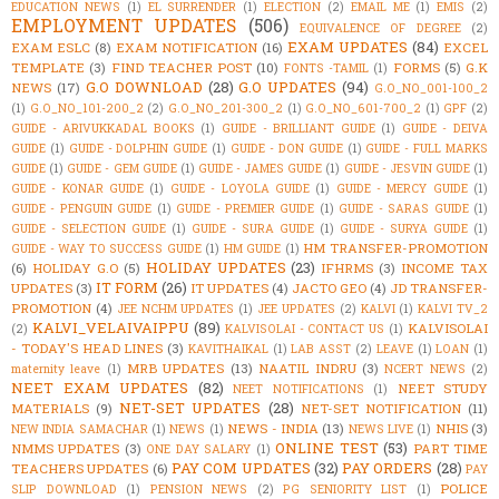
EDUCATION NEWS
(1)
EL SURRENDER
(1)
ELECTION
(2)
EMAIL ME
(1)
EMIS
(2)
EMPLOYMENT UPDATES
(506)
EQUIVALENCE OF DEGREE
(2)
EXAM UPDATES
(84)
EXAM ESLC
(8)
EXAM NOTIFICATION
(16)
EXCEL
TEMPLATE
(3)
FIND TEACHER POST
(10)
FORMS
(5)
G.K
FONTS -TAMIL
(1)
G.O DOWNLOAD
(28)
G.O UPDATES
(94)
NEWS
(17)
G.O_NO_001-100_2
(1)
G.O_NO_101-200_2
(2)
G.O_NO_201-300_2
(1)
G.O_NO_601-700_2
(1)
GPF
(2)
GUIDE - ARIVUKKADAL BOOKS
(1)
GUIDE - BRILLIANT GUIDE
(1)
GUIDE - DEIVA
GUIDE
(1)
GUIDE - DOLPHIN GUIDE
(1)
GUIDE - DON GUIDE
(1)
GUIDE - FULL MARKS
GUIDE
(1)
GUIDE - GEM GUIDE
(1)
GUIDE - JAMES GUIDE
(1)
GUIDE - JESVIN GUIDE
(1)
GUIDE - KONAR GUIDE
(1)
GUIDE - LOYOLA GUIDE
(1)
GUIDE - MERCY GUIDE
(1)
GUIDE - PENGUIN GUIDE
(1)
GUIDE - PREMIER GUIDE
(1)
GUIDE - SARAS GUIDE
(1)
GUIDE - SELECTION GUIDE
(1)
GUIDE - SURA GUIDE
(1)
GUIDE - SURYA GUIDE
(1)
HM TRANSFER-PROMOTION
GUIDE - WAY TO SUCCESS GUIDE
(1)
HM GUIDE
(1)
HOLIDAY UPDATES
(23)
(6)
HOLIDAY G.O
(5)
IFHRMS
(3)
INCOME TAX
IT FORM
(26)
UPDATES
(3)
IT UPDATES
(4)
JACTO GEO
(4)
JD TRANSFER-
PROMOTION
(4)
JEE NCHM UPDATES
(1)
JEE UPDATES
(2)
KALVI
(1)
KALVI TV_2
KALVI_VELAIVAIPPU
(89)
KALVISOLAI
(2)
KALVISOLAI - CONTACT US
(1)
- TODAY'S HEAD LINES
(3)
KAVITHAIKAL
(1)
LAB ASST
(2)
LEAVE
(1)
LOAN
(1)
MRB UPDATES
(13)
NAATIL INDRU
(3)
maternity leave
(1)
NCERT NEWS
(2)
NEET EXAM UPDATES
(82)
NEET STUDY
NEET NOTIFICATIONS
(1)
NET-SET UPDATES
(28)
MATERIALS
(9)
NET-SET NOTIFICATION
(11)
NEWS - INDIA
(13)
NHIS
(3)
NEW INDIA SAMACHAR
(1)
NEWS
(1)
NEWS LIVE
(1)
ONLINE TEST
(53)
NMMS UPDATES
(3)
PART TIME
ONE DAY SALARY
(1)
PAY COM UPDATES
(32)
PAY ORDERS
(28)
TEACHERS UPDATES
(6)
PAY
POLICE
SLIP DOWNLOAD
(1)
PENSION NEWS
(2)
PG SENIORITY LIST
(1)