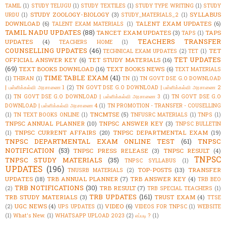
TAMIL
(1)
STUDY TELUGU
(1)
STUDY TEXTILES
(1)
STUDY TYPE WRITING
(1)
STUDY
STUDY ZOOLOGY-BIOLOGY
(3)
SYLLABUS
URDU
(1)
STUDY_MATERIALS_2
(1)
DOWNLOAD
(6)
TALENT EXAM UPDATES
(6)
TALENT EXAM MATERIALS
(1)
TAMIL NADU UPDATES
(88)
TANCET EXAM UPDATES
(3)
TAPS
TAPS
(1)
TEACHERS TRANSFER
UPDATES
(4)
TEACHERS HOME
(1)
COUNSELLING UPDATES
(46)
TET
TECHNICAL EXAM UPDATES
(2)
TET
(1)
TET UPDATES
OFFICIAL ANSWER KEY
(6)
TET STUDY MATERIALS
(16)
(69)
TEXT BOOKS DOWNLOAD
(16)
TEXT BOOKS NEWS
(6)
TEXT MATERIALS
TIME TABLE EXAM
(41)
(1)
THIRAN
(1)
TN
(1)
TN GOVT DSE G.O DOWNLOAD
| பள்ளிக்கல்வி அரசாணை 1
(2)
TN GOVT DSE G.O DOWNLOAD | பள்ளிக்கல்வி அரசாணை 2
(1)
TN GOVT DSE G.O DOWNLOAD | பள்ளிக்கல்வி அரசாணை 3
(1)
TN GOVT DSE G.O
DOWNLOAD | பள்ளிக்கல்வி அரசாணை 4
(1)
TN PROMOTION - TRANSFER - COUSELLING
TNCMTSE
(5)
(1)
TN TEXT BOOKS ONLINE
(1)
TNFUSRC MATERIALS
(1)
TNPS
(1)
TNPSC ANNUAL PLANNER
(10)
TNPSC ANSWER KEY
(3)
TNPSC BULLETIN
TNPSC CURRENT AFFAIRS
(20)
TNPSC DEPARTMENTAL EXAM
(19)
(1)
TNPSC DEPARTMENTAL EXAM ONLINE TEST
(61)
TNPSC
NOTIFICATION
(53)
TNPSC PRESS RELEASE
(3)
TNPSC RESULT
(4)
TNPSC
TNPSC STUDY MATERIALS
(35)
TNPSC SYLLABUS
(1)
UPDATES
(196)
TOP-POSTS
(13)
TRANSFER
TNUSRB MATERIALS
(2)
UPDATES
(18)
TRB ANNUAL PLANNER
(7)
TRB ANSWER KEY
(4)
TRB BEO
TRB NOTIFICATIONS
(30)
TRB RESULT
(7)
(2)
TRB SPECIAL TEACHERS
(1)
TRB UPDATES
(161)
TRB STUDY MATERIALS
(3)
TRUST EXAM
(4)
TTSE
UGC NEWS
(4)
VIDEO
(6)
(2)
UPS UPDATES
(1)
VIDEOS FOR TNPSC
(1)
WEBSITE
(1)
What's New.
(1)
WHATSAPP UPLOAD 2023
(2)
எப்படி ?
(1)