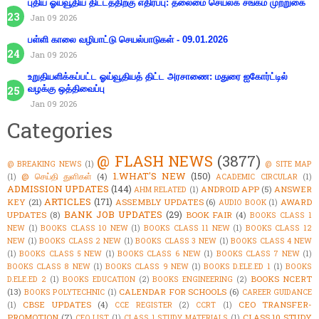
புதிய ஓய்வூதிய திட்டத்திற்கு எதிர்ப்பு: தலைமை செயலக சங்கம் முற்றுகை
Jan 09 2026
பள்ளி காலை வழிபாட்டு செயல்பாடுகள் - 09.01.2026
Jan 09 2026
உறுதியளிக்கப்பட்ட ஓய்வூதியத் திட்ட அரசாணை: மதுரை ஐகோர்ட்டில்
வழக்கு ஒத்திவைப்பு
Jan 09 2026
Categories
@ FLASH NEWS
(3877)
@ BREAKING NEWS
(1)
@ SITE MAP
1.WHAT'S NEW
(150)
@ செய்தி துளிகள்
(4)
(1)
ACADEMIC CIRCULAR
(1)
ADMISSION UPDATES
(144)
ANDROID APP
(5)
ANSWER
AHM RELATED
(1)
ARTICLES
(171)
KEY
(21)
ASSEMBLY UPDATES
(6)
AWARD
AUDIO BOOK
(1)
BANK JOB UPDATES
(29)
UPDATES
(8)
BOOK FAIR
(4)
BOOKS CLASS 1
NEW
(1)
BOOKS CLASS 10 NEW
(1)
BOOKS CLASS 11 NEW
(1)
BOOKS CLASS 12
NEW
(1)
BOOKS CLASS 2 NEW
(1)
BOOKS CLASS 3 NEW
(1)
BOOKS CLASS 4 NEW
(1)
BOOKS CLASS 5 NEW
(1)
BOOKS CLASS 6 NEW
(1)
BOOKS CLASS 7 NEW
(1)
BOOKS CLASS 8 NEW
(1)
BOOKS CLASS 9 NEW
(1)
BOOKS D.ELE.ED 1
(1)
BOOKS
BOOKS NCERT
D.ELE.ED 2
(1)
BOOKS EDUCATION
(2)
BOOKS ENGINEERING
(2)
(13)
CALENDAR FOR SCHOOLS
(6)
BOOKS POLYTECHNIC
(1)
CAREER GUIDANCE
CBSE UPDATES
(4)
CEO TRANSFER-
(1)
CCE REGISTER
(2)
CCRT
(1)
PROMOTION
(7)
CLASS 10 STUDY
CEO LIST
(1)
CLASS 1 STUDY MATERIALS
(1)