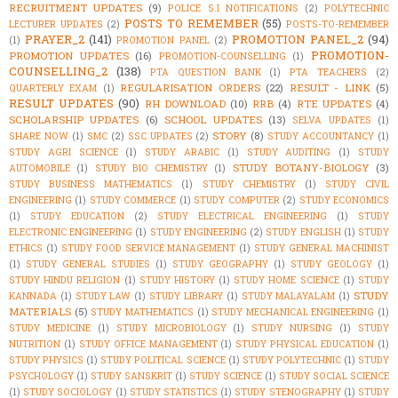
RECRUITMENT UPDATES
(9)
POLICE S.I NOTIFICATIONS
(2)
POLYTECHNIC
POSTS TO REMEMBER
(55)
LECTURER UPDATES
(2)
POSTS-TO-REMEMBER
PRAYER_2
(141)
PROMOTION PANEL_2
(94)
(1)
PROMOTION PANEL
(2)
PROMOTION-
PROMOTION UPDATES
(16)
PROMOTION-COUNSELLING
(1)
COUNSELLING_2
(138)
PTA QUESTION BANK
(1)
PTA TEACHERS
(2)
REGULARISATION ORDERS
(22)
RESULT - LINK
(5)
QUARTERLY EXAM
(1)
RESULT UPDATES
(90)
RH DOWNLOAD
(10)
RRB
(4)
RTE UPDATES
(4)
SCHOLARSHIP UPDATES
(6)
SCHOOL UPDATES
(13)
SELVA UPDATES
(1)
STORY
(8)
SHARE NOW
(1)
SMC
(2)
SSC UPDATES
(2)
STUDY ACCOUNTANCY
(1)
STUDY AGRI SCIENCE
(1)
STUDY ARABIC
(1)
STUDY AUDITING
(1)
STUDY
STUDY BOTANY-BIOLOGY
(3)
AUTOMOBILE
(1)
STUDY BIO CHEMISTRY
(1)
STUDY BUSINESS MATHEMATICS
(1)
STUDY CHEMISTRY
(1)
STUDY CIVIL
ENGINEERING
(1)
STUDY COMMERCE
(1)
STUDY COMPUTER
(2)
STUDY ECONOMICS
(1)
STUDY EDUCATION
(2)
STUDY ELECTRICAL ENGINEERING
(1)
STUDY
ELECTRONIC ENGINEERING
(1)
STUDY ENGINEERING
(2)
STUDY ENGLISH
(1)
STUDY
ETHICS
(1)
STUDY FOOD SERVICE MANAGEMENT
(1)
STUDY GENERAL MACHINIST
(1)
STUDY GENERAL STUDIES
(1)
STUDY GEOGRAPHY
(1)
STUDY GEOLOGY
(1)
STUDY HINDU RELIGION
(1)
STUDY HISTORY
(1)
STUDY HOME SCIENCE
(1)
STUDY
STUDY
KANNADA
(1)
STUDY LAW
(1)
STUDY LIBRARY
(1)
STUDY MALAYALAM
(1)
MATERIALS
(5)
STUDY MATHEMATICS
(1)
STUDY MECHANICAL ENGINEERING
(1)
STUDY MEDICINE
(1)
STUDY MICROBIOLOGY
(1)
STUDY NURSING
(1)
STUDY
NUTRITION
(1)
STUDY OFFICE MANAGEMENT
(1)
STUDY PHYSICAL EDUCATION
(1)
STUDY PHYSICS
(1)
STUDY POLITICAL SCIENCE
(1)
STUDY POLYTECHNIC
(1)
STUDY
PSYCHOLOGY
(1)
STUDY SANSKRIT
(1)
STUDY SCIENCE
(1)
STUDY SOCIAL SCIENCE
(1)
STUDY SOCIOLOGY
(1)
STUDY STATISTICS
(1)
STUDY STENOGRAPHY
(1)
STUDY