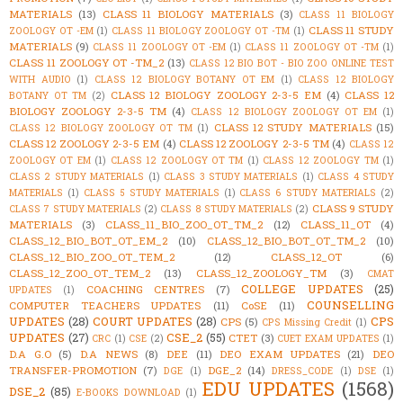
MATERIALS
(13)
CLASS 11 BIOLOGY MATERIALS
(3)
CLASS 11 BIOLOGY
CLASS 11 STUDY
ZOOLOGY OT -EM
(1)
CLASS 11 BIOLOGY ZOOLOGY OT -TM
(1)
MATERIALS
(9)
CLASS 11 ZOOLOGY OT -EM
(1)
CLASS 11 ZOOLOGY OT -TM
(1)
CLASS 11 ZOOLOGY OT -TM_2
(13)
CLASS 12 BIO BOT - BIO ZOO ONLINE TEST
WITH AUDIO
(1)
CLASS 12 BIOLOGY BOTANY OT EM
(1)
CLASS 12 BIOLOGY
CLASS 12 BIOLOGY ZOOLOGY 2-3-5 EM
(4)
CLASS 12
BOTANY OT TM
(2)
BIOLOGY ZOOLOGY 2-3-5 TM
(4)
CLASS 12 BIOLOGY ZOOLOGY OT EM
(1)
CLASS 12 STUDY MATERIALS
(15)
CLASS 12 BIOLOGY ZOOLOGY OT TM
(1)
CLASS 12 ZOOLOGY 2-3-5 EM
(4)
CLASS 12 ZOOLOGY 2-3-5 TM
(4)
CLASS 12
ZOOLOGY OT EM
(1)
CLASS 12 ZOOLOGY OT TM
(1)
CLASS 12 ZOOLOGY TM
(1)
CLASS 2 STUDY MATERIALS
(1)
CLASS 3 STUDY MATERIALS
(1)
CLASS 4 STUDY
MATERIALS
(1)
CLASS 5 STUDY MATERIALS
(1)
CLASS 6 STUDY MATERIALS
(2)
CLASS 9 STUDY
CLASS 7 STUDY MATERIALS
(2)
CLASS 8 STUDY MATERIALS
(2)
MATERIALS
(3)
CLASS_11_BIO_ZOO_OT_TM_2
(12)
CLASS_11_OT
(4)
CLASS_12_BIO_BOT_OT_EM_2
(10)
CLASS_12_BIO_BOT_OT_TM_2
(10)
CLASS_12_BIO_ZOO_OT_TEM_2
(12)
CLASS_12_OT
(6)
CLASS_12_ZOO_OT_TEM_2
(13)
CLASS_12_ZOOLOGY_TM
(3)
CMAT
COLLEGE UPDATES
(25)
COACHING CENTRES
(7)
UPDATES
(1)
COUNSELLING
COMPUTER TEACHERS UPDATES
(11)
CoSE
(11)
UPDATES
(28)
COURT UPDATES
(28)
CPS
CPS
(5)
CPS Missing Credit
(1)
UPDATES
(27)
CSE_2
(55)
CTET
(3)
CRC
(1)
CSE
(2)
CUET EXAM UPDATES
(1)
D.A G.O
(5)
D.A NEWS
(8)
DEE
(11)
DEO EXAM UPDATES
(21)
DEO
TRANSFER-PROMOTION
(7)
DGE_2
(14)
DGE
(1)
DRESS_CODE
(1)
DSE
(1)
EDU UPDATES
(1568)
DSE_2
(85)
E-BOOKS DOWNLOAD
(1)