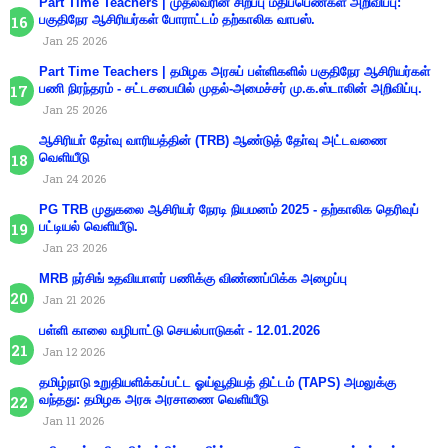
Part Time Teachers | முதல்வரின் சிறப்பு மதிப்பெண்கள் அறிவிப்பு:
பகுதிநேர ஆசிரியர்கள் போராட்டம் தற்காலிக வாபஸ்.
Jan 25 2026
Part Time Teachers | தமிழக அரசுப் பள்ளிகளில் பகுதிநேர ஆசிரியர்கள்
பணி நிரந்தரம் - சட்டசபையில் முதல்-அமைச்சர் மு.க.ஸ்டாலின் அறிவிப்பு.
Jan 25 2026
ஆசிரியா் தோ்வு வாரியத்தின் (TRB) ஆண்டுத் தோ்வு அட்டவணை
வெளியீடு
Jan 24 2026
PG TRB முதுகலை ஆசிரியர் நேரடி நியமனம் 2025 - தற்காலிக தெரிவுப்
பட்டியல் வெளியீடு.
Jan 23 2026
MRB நர்சிங் உதவியாளர் பணிக்கு விண்ணப்பிக்க அழைப்பு
Jan 21 2026
பள்ளி காலை வழிபாட்டு செயல்பாடுகள் - 12.01.2026
Jan 12 2026
தமிழ்நாடு உறுதியளிக்கப்பட்ட ஓய்வூதியத் திட்டம் (TAPS) அமலுக்கு
வந்தது: தமிழக அரசு அரசாணை வெளியீடு
Jan 11 2026