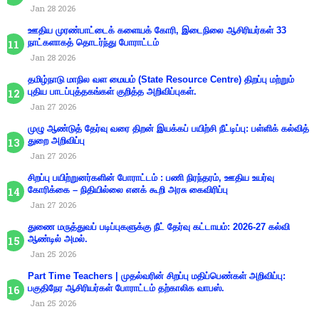
Jan 28 2026
ஊதிய முரண்பாட்டைக் களையக் கோரி, இடைநிலை ஆசிரியர்கள் 33
நாட்களாகத் தொடர்ந்து போராட்டம்
Jan 28 2026
தமிழ்நாடு மாநில வள மையம் (State Resource Centre) திறப்பு மற்றும்
புதிய பாடப்புத்தகங்கள் குறித்த அறிவிப்புகள்.
Jan 27 2026
முழு ஆண்டுத் தேர்வு வரை திறன் இயக்கப் பயிற்சி நீட்டிப்பு: பள்ளிக் கல்வித்
துறை அறிவிப்பு
Jan 27 2026
சிறப்பு பயிற்றுனர்களின் போராட்டம் : பணி நிரந்தரம், ஊதிய உயர்வு
கோரிக்கை – நிதியில்லை எனக் கூறி அரசு கைவிரிப்பு
Jan 27 2026
துணை மருத்துவப் படிப்புகளுக்கு நீட் தேர்வு கட்டாயம்: 2026-27 கல்வி
ஆண்டில் அமல்.
Jan 25 2026
Part Time Teachers | முதல்வரின் சிறப்பு மதிப்பெண்கள் அறிவிப்பு:
பகுதிநேர ஆசிரியர்கள் போராட்டம் தற்காலிக வாபஸ்.
Jan 25 2026