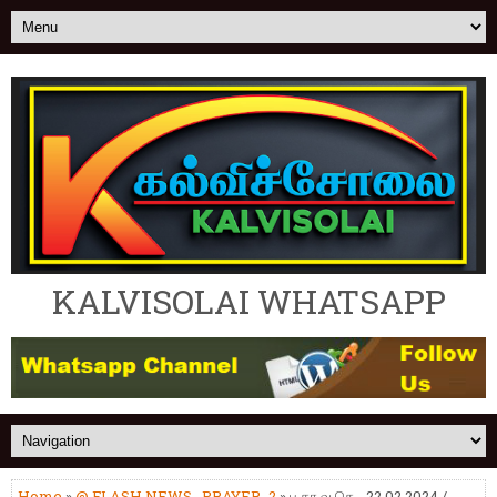
KALVISOLAI WHATSAPP
Home
»
@ FLASH NEWS
,
PRAYER_2
» ப.கா.வ.செ.- 22.02.2024 /