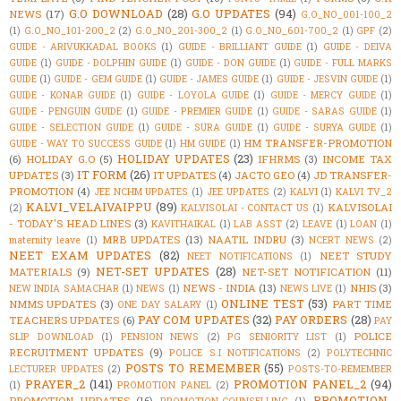
G.O DOWNLOAD
(28)
G.O UPDATES
(94)
NEWS
(17)
G.O_NO_001-100_2
(1)
G.O_NO_101-200_2
(2)
G.O_NO_201-300_2
(1)
G.O_NO_601-700_2
(1)
GPF
(2)
GUIDE - ARIVUKKADAL BOOKS
(1)
GUIDE - BRILLIANT GUIDE
(1)
GUIDE - DEIVA
GUIDE
(1)
GUIDE - DOLPHIN GUIDE
(1)
GUIDE - DON GUIDE
(1)
GUIDE - FULL MARKS
GUIDE
(1)
GUIDE - GEM GUIDE
(1)
GUIDE - JAMES GUIDE
(1)
GUIDE - JESVIN GUIDE
(1)
GUIDE - KONAR GUIDE
(1)
GUIDE - LOYOLA GUIDE
(1)
GUIDE - MERCY GUIDE
(1)
GUIDE - PENGUIN GUIDE
(1)
GUIDE - PREMIER GUIDE
(1)
GUIDE - SARAS GUIDE
(1)
GUIDE - SELECTION GUIDE
(1)
GUIDE - SURA GUIDE
(1)
GUIDE - SURYA GUIDE
(1)
HM TRANSFER-PROMOTION
GUIDE - WAY TO SUCCESS GUIDE
(1)
HM GUIDE
(1)
HOLIDAY UPDATES
(23)
(6)
HOLIDAY G.O
(5)
IFHRMS
(3)
INCOME TAX
IT FORM
(26)
UPDATES
(3)
IT UPDATES
(4)
JACTO GEO
(4)
JD TRANSFER-
PROMOTION
(4)
JEE NCHM UPDATES
(1)
JEE UPDATES
(2)
KALVI
(1)
KALVI TV_2
KALVI_VELAIVAIPPU
(89)
KALVISOLAI
(2)
KALVISOLAI - CONTACT US
(1)
- TODAY'S HEAD LINES
(3)
KAVITHAIKAL
(1)
LAB ASST
(2)
LEAVE
(1)
LOAN
(1)
MRB UPDATES
(13)
NAATIL INDRU
(3)
maternity leave
(1)
NCERT NEWS
(2)
NEET EXAM UPDATES
(82)
NEET STUDY
NEET NOTIFICATIONS
(1)
NET-SET UPDATES
(28)
MATERIALS
(9)
NET-SET NOTIFICATION
(11)
NEWS - INDIA
(13)
NHIS
(3)
NEW INDIA SAMACHAR
(1)
NEWS
(1)
NEWS LIVE
(1)
ONLINE TEST
(53)
NMMS UPDATES
(3)
PART TIME
ONE DAY SALARY
(1)
PAY COM UPDATES
(32)
PAY ORDERS
(28)
TEACHERS UPDATES
(6)
PAY
POLICE
SLIP DOWNLOAD
(1)
PENSION NEWS
(2)
PG SENIORITY LIST
(1)
RECRUITMENT UPDATES
(9)
POLICE S.I NOTIFICATIONS
(2)
POLYTECHNIC
POSTS TO REMEMBER
(55)
LECTURER UPDATES
(2)
POSTS-TO-REMEMBER
PRAYER_2
(141)
PROMOTION PANEL_2
(94)
(1)
PROMOTION PANEL
(2)
PROMOTION-
PROMOTION UPDATES
(16)