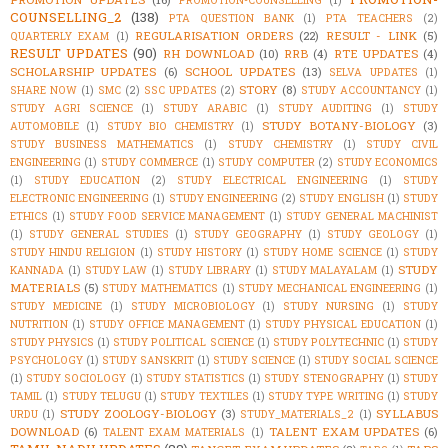
PROMOTION-COUNSELLING
(1)
COUNSELLING_2
(138)
PTA QUESTION BANK
(1)
PTA TEACHERS
(2)
REGULARISATION ORDERS
(22)
RESULT - LINK
(5)
QUARTERLY EXAM
(1)
RESULT UPDATES
(90)
RH DOWNLOAD
(10)
RRB
(4)
RTE UPDATES
(4)
SCHOLARSHIP UPDATES
(6)
SCHOOL UPDATES
(13)
SELVA UPDATES
(1)
STORY
(8)
SHARE NOW
(1)
SMC
(2)
SSC UPDATES
(2)
STUDY ACCOUNTANCY
(1)
STUDY AGRI SCIENCE
(1)
STUDY ARABIC
(1)
STUDY AUDITING
(1)
STUDY
STUDY BOTANY-BIOLOGY
(3)
AUTOMOBILE
(1)
STUDY BIO CHEMISTRY
(1)
STUDY BUSINESS MATHEMATICS
(1)
STUDY CHEMISTRY
(1)
STUDY CIVIL
ENGINEERING
(1)
STUDY COMMERCE
(1)
STUDY COMPUTER
(2)
STUDY ECONOMICS
(1)
STUDY EDUCATION
(2)
STUDY ELECTRICAL ENGINEERING
(1)
STUDY
ELECTRONIC ENGINEERING
(1)
STUDY ENGINEERING
(2)
STUDY ENGLISH
(1)
STUDY
ETHICS
(1)
STUDY FOOD SERVICE MANAGEMENT
(1)
STUDY GENERAL MACHINIST
(1)
STUDY GENERAL STUDIES
(1)
STUDY GEOGRAPHY
(1)
STUDY GEOLOGY
(1)
STUDY HINDU RELIGION
(1)
STUDY HISTORY
(1)
STUDY HOME SCIENCE
(1)
STUDY
STUDY
KANNADA
(1)
STUDY LAW
(1)
STUDY LIBRARY
(1)
STUDY MALAYALAM
(1)
MATERIALS
(5)
STUDY MATHEMATICS
(1)
STUDY MECHANICAL ENGINEERING
(1)
STUDY MEDICINE
(1)
STUDY MICROBIOLOGY
(1)
STUDY NURSING
(1)
STUDY
NUTRITION
(1)
STUDY OFFICE MANAGEMENT
(1)
STUDY PHYSICAL EDUCATION
(1)
STUDY PHYSICS
(1)
STUDY POLITICAL SCIENCE
(1)
STUDY POLYTECHNIC
(1)
STUDY
PSYCHOLOGY
(1)
STUDY SANSKRIT
(1)
STUDY SCIENCE
(1)
STUDY SOCIAL SCIENCE
(1)
STUDY SOCIOLOGY
(1)
STUDY STATISTICS
(1)
STUDY STENOGRAPHY
(1)
STUDY
TAMIL
(1)
STUDY TELUGU
(1)
STUDY TEXTILES
(1)
STUDY TYPE WRITING
(1)
STUDY
STUDY ZOOLOGY-BIOLOGY
(3)
SYLLABUS
URDU
(1)
STUDY_MATERIALS_2
(1)
DOWNLOAD
(6)
TALENT EXAM UPDATES
(6)
TALENT EXAM MATERIALS
(1)