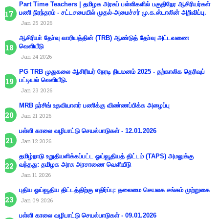
Part Time Teachers | தமிழக அரசுப் பள்ளிகளில் பகுதிநேர ஆசிரியர்கள்
பணி நிரந்தரம் - சட்டசபையில் முதல்-அமைச்சர் மு.க.ஸ்டாலின் அறிவிப்பு.
Jan 25 2026
ஆசிரியா் தோ்வு வாரியத்தின் (TRB) ஆண்டுத் தோ்வு அட்டவணை
வெளியீடு
Jan 24 2026
PG TRB முதுகலை ஆசிரியர் நேரடி நியமனம் 2025 - தற்காலிக தெரிவுப்
பட்டியல் வெளியீடு.
Jan 23 2026
MRB நர்சிங் உதவியாளர் பணிக்கு விண்ணப்பிக்க அழைப்பு
Jan 21 2026
பள்ளி காலை வழிபாட்டு செயல்பாடுகள் - 12.01.2026
Jan 12 2026
தமிழ்நாடு உறுதியளிக்கப்பட்ட ஓய்வூதியத் திட்டம் (TAPS) அமலுக்கு
வந்தது: தமிழக அரசு அரசாணை வெளியீடு
Jan 11 2026
புதிய ஓய்வூதிய திட்டத்திற்கு எதிர்ப்பு: தலைமை செயலக சங்கம் முற்றுகை
Jan 09 2026
பள்ளி காலை வழிபாட்டு செயல்பாடுகள் - 09.01.2026