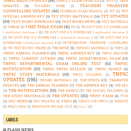
TAMIL NADU UPDATES
(88)
TANCET EXAM UPDATES
(3)
TAPS
TAPS
(1)
TEACHERS TRANSFER
UPDATES
(4)
TEACHERS HOME
(1)
COUNSELLING UPDATES
(46)
TET
TECHNICAL EXAM UPDATES
(2)
TET
(1)
TET UPDATES
OFFICIAL ANSWER KEY
(6)
TET STUDY MATERIALS
(16)
(69)
TEXT BOOKS DOWNLOAD
(16)
TEXT BOOKS NEWS
(6)
TEXT MATERIALS
TIME TABLE EXAM
(41)
(1)
THIRAN
(1)
TN
(1)
TN GOVT DSE G.O DOWNLOAD
| பள்ளிக்கல்வி அரசாணை 1
(2)
TN GOVT DSE G.O DOWNLOAD | பள்ளிக்கல்வி அரசாணை 2
(1)
TN GOVT DSE G.O DOWNLOAD | பள்ளிக்கல்வி அரசாணை 3
(1)
TN GOVT DSE G.O
DOWNLOAD | பள்ளிக்கல்வி அரசாணை 4
(1)
TN PROMOTION - TRANSFER - COUSELLING
TNCMTSE
(5)
(1)
TN TEXT BOOKS ONLINE
(1)
TNFUSRC MATERIALS
(1)
TNPS
(1)
TNPSC ANNUAL PLANNER
(10)
TNPSC ANSWER KEY
(3)
TNPSC BULLETIN
TNPSC CURRENT AFFAIRS
(20)
TNPSC DEPARTMENTAL EXAM
(19)
(1)
TNPSC DEPARTMENTAL EXAM ONLINE TEST
(61)
TNPSC
NOTIFICATION
(53)
TNPSC PRESS RELEASE
(3)
TNPSC RESULT
(4)
TNPSC
TNPSC STUDY MATERIALS
(35)
TNPSC SYLLABUS
(1)
UPDATES
(196)
TOP-POSTS
(13)
TRANSFER
TNUSRB MATERIALS
(2)
UPDATES
(18)
TRB ANNUAL PLANNER
(7)
TRB ANSWER KEY
(4)
TRB BEO
TRB NOTIFICATIONS
(30)
TRB RESULT
(7)
(2)
TRB SPECIAL TEACHERS
(1)
TRB UPDATES
(161)
TRB STUDY MATERIALS
(3)
TRUST EXAM
(4)
TTSE
UGC NEWS
(4)
VIDEO
(6)
(2)
UPS UPDATES
(1)
VIDEOS FOR TNPSC
(1)
WEBSITE
(1)
What's New.
(1)
WHATSAPP UPLOAD 2023
(2)
எப்படி ?
(1)
LABELS
@ FLASH NEWS