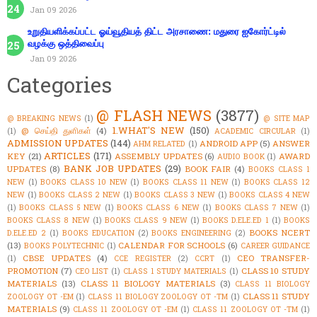
Jan 09 2026
உறுதியளிக்கப்பட்ட ஓய்வூதியத் திட்ட அரசாணை: மதுரை ஐகோர்ட்டில்
வழக்கு ஒத்திவைப்பு
Jan 09 2026
Categories
@ FLASH NEWS
(3877)
@ BREAKING NEWS
(1)
@ SITE MAP
1.WHAT'S NEW
(150)
@ செய்தி துளிகள்
(4)
(1)
ACADEMIC CIRCULAR
(1)
ADMISSION UPDATES
(144)
ANDROID APP
(5)
ANSWER
AHM RELATED
(1)
ARTICLES
(171)
KEY
(21)
ASSEMBLY UPDATES
(6)
AWARD
AUDIO BOOK
(1)
BANK JOB UPDATES
(29)
UPDATES
(8)
BOOK FAIR
(4)
BOOKS CLASS 1
NEW
(1)
BOOKS CLASS 10 NEW
(1)
BOOKS CLASS 11 NEW
(1)
BOOKS CLASS 12
NEW
(1)
BOOKS CLASS 2 NEW
(1)
BOOKS CLASS 3 NEW
(1)
BOOKS CLASS 4 NEW
(1)
BOOKS CLASS 5 NEW
(1)
BOOKS CLASS 6 NEW
(1)
BOOKS CLASS 7 NEW
(1)
BOOKS CLASS 8 NEW
(1)
BOOKS CLASS 9 NEW
(1)
BOOKS D.ELE.ED 1
(1)
BOOKS
BOOKS NCERT
D.ELE.ED 2
(1)
BOOKS EDUCATION
(2)
BOOKS ENGINEERING
(2)
(13)
CALENDAR FOR SCHOOLS
(6)
BOOKS POLYTECHNIC
(1)
CAREER GUIDANCE
CBSE UPDATES
(4)
CEO TRANSFER-
(1)
CCE REGISTER
(2)
CCRT
(1)
PROMOTION
(7)
CLASS 10 STUDY
CEO LIST
(1)
CLASS 1 STUDY MATERIALS
(1)
MATERIALS
(13)
CLASS 11 BIOLOGY MATERIALS
(3)
CLASS 11 BIOLOGY
CLASS 11 STUDY
ZOOLOGY OT -EM
(1)
CLASS 11 BIOLOGY ZOOLOGY OT -TM
(1)
MATERIALS
(9)
CLASS 11 ZOOLOGY OT -EM
(1)
CLASS 11 ZOOLOGY OT -TM
(1)