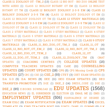
CLASS 11 ZOOLOGY OT -TM_2
(13)
CLASS 12 BIO BOT - BIO ZOO ONLINE TEST
WITH AUDIO
(1)
CLASS 12 BIOLOGY BOTANY OT EM
(1)
CLASS 12 BIOLOGY
CLASS 12 BIOLOGY ZOOLOGY 2-3-5 EM
(4)
CLASS 12
BOTANY OT TM
(2)
BIOLOGY ZOOLOGY 2-3-5 TM
(4)
CLASS 12 BIOLOGY ZOOLOGY OT EM
(1)
CLASS 12 STUDY MATERIALS
(15)
CLASS 12 BIOLOGY ZOOLOGY OT TM
(1)
CLASS 12 ZOOLOGY 2-3-5 EM
(4)
CLASS 12 ZOOLOGY 2-3-5 TM
(4)
CLASS 12
ZOOLOGY OT EM
(1)
CLASS 12 ZOOLOGY OT TM
(1)
CLASS 12 ZOOLOGY TM
(1)
CLASS 2 STUDY MATERIALS
(1)
CLASS 3 STUDY MATERIALS
(1)
CLASS 4 STUDY
MATERIALS
(1)
CLASS 5 STUDY MATERIALS
(1)
CLASS 6 STUDY MATERIALS
(2)
CLASS 9 STUDY
CLASS 7 STUDY MATERIALS
(2)
CLASS 8 STUDY MATERIALS
(2)
MATERIALS
(3)
CLASS_11_BIO_ZOO_OT_TM_2
(12)
CLASS_11_OT
(4)
CLASS_12_BIO_BOT_OT_EM_2
(10)
CLASS_12_BIO_BOT_OT_TM_2
(10)
CLASS_12_BIO_ZOO_OT_TEM_2
(12)
CLASS_12_OT
(6)
CLASS_12_ZOO_OT_TEM_2
(13)
CLASS_12_ZOOLOGY_TM
(3)
CMAT
COLLEGE UPDATES
(25)
COACHING CENTRES
(7)
UPDATES
(1)
COUNSELLING
COMPUTER TEACHERS UPDATES
(11)
CoSE
(11)
UPDATES
(28)
COURT UPDATES
(28)
CPS
CPS
(5)
CPS Missing Credit
(1)
UPDATES
(27)
CSE_2
(55)
CTET
(3)
CRC
(1)
CSE
(2)
CUET EXAM UPDATES
(1)
D.A G.O
(5)
D.A NEWS
(8)
DEE
(11)
DEO EXAM UPDATES
(21)
DEO
TRANSFER-PROMOTION
(7)
DGE_2
(14)
DGE
(1)
DRESS_CODE
(1)
DSE
(1)
EDU UPDATES
(1568)
DSE_2
(85)
E-BOOKS DOWNLOAD
(1)
EDUCATION NEWS
(1)
EL SURRENDER
(1)
ELECTION
(2)
EMAIL ME
(1)
EMIS
(2)
EMPLOYMENT UPDATES
(506)
EQUIVALENCE OF DEGREE
(2)
EXAM UPDATES
(84)
EXAM ESLC
(8)
EXAM NOTIFICATION
(16)
EXCEL
TEMPLATE
(3)
FIND TEACHER POST
(10)
FORMS
(5)
G.K
FONTS -TAMIL
(1)