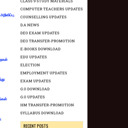
CLASS 9 STUDY MATERIALS
COMPUTER TEACHERS UPDATES
றிவிப்பு.
COUNSELLING UPDATES
D.A NEWS
DEO EXAM UPDATES
DEO TRANSFER-PROMOTION
E-BOOKS DOWNLOAD
EDU UPDATES
றைகள்
ELECTION
EMPLOYMENT UPDATES
்து
EXAM UPDATES
G.O DOWNLOAD
G.O UPDATES
ங்கள்
HM TRANSFER-PROMOTION
SYLLABUS DOWNLOAD
ு
RECENT POSTS