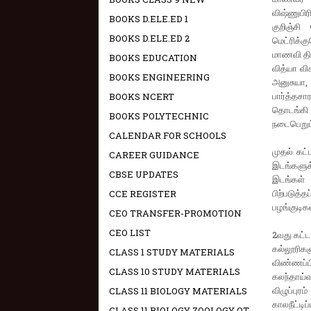
விஷ்ணுபிர
BOOKS D.ELE.ED 1
குறிஞ்சி
BOOKS D.ELE.ED 2
மெட்ரிக்க
மாணவி திவ
BOOKS EDUCATION
வித்யா வி
BOOKS ENGINEERING
அனுசுய
பார்த்தசா
BOOKS NCERT
தொடங்கி 
BOOKS POLYTECHNIC
நடைபெறும
CALENDAR FOR SCHOOLS
முதல் கட்
CAREER GUIDANCE
இடங்களுக
CBSE UPDATES
இடங்கள் ப
பிற்படுத்
CCE REGISTER
பழங்குடிகள
CEO TRANSFER-PROMOTION
CEO LIST
2வது கட்ட
கல்லூரி
CLASS 1 STUDY MATERIALS
விண்ணப்பி
CLASS 10 STUDY MATERIALS
கலந்தாய்வ
விழுப்புர
CLASS 11 BIOLOGY MATERIALS
காலநீட்டிப
CLASS 11 BIOLOGY ZOOLOGY OT -