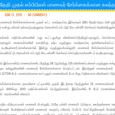
 தேதி முதல் எம்பிபிஎஸ் மாணவர் சேர்க்கைக்கான கலந்த
JUNE 13, 2010
NO COMMENTS
் மாணவர் சேர்க்கைக்கான முதல் கட்ட கலந்தாய்வு இம்மாதம் 28ம் தேதி தொடங்கி ஐந்
 என்று மக்கள் நல்வாழ்வுத்துறை அமைச்சர் எம்.ஆர்.கே.பன்னீர் செல்வம் தெரிவித்துள்ள
்கள் மதிப்பெண்களின் மறு கூட்டலுக்கு விண்ணப்பித்திருப்பதாலும், செம்மொ
தாலும் மாணவர்களின் வசதிக்கு ஏற்ப மருத்துவ கலந்தாய்வு தள்ளிவைக்கப்பட்ட
 கூறியுள்ளார்.சென்னையில் இன்று மருத்துவக்கல்லூரி மாணவர் சேர்க்கைக்கா
வெளியிட்டு அமைச்சர் எம்.ஆர்.கே.பன்னீர் செல்வம் செய்தியாளர்களிடம் கூறியதாவது:
டில் இவ்வாண்டு மாணவர்களிடமிருந்து 18 ஆயிரத்து 131 விண்ணப்பங்கள் மருத்துவ கல்லூ
்துவ கல்லூரிகளின் மாணவர் சேர்க்கைக்காக பெறப்பட்டன. இவற்றுள் மாணவர்கள் 6
 11708 பேர். மாணவர்களை காட்டிலும் மாணவிகள் 2 மடங்கு அதிகமாக விண்ணப் பித்
ேர்க்கைக்கான தரவரிசை பட்டியலில் முதல் இடத்தை பிடித்துள்ள 13 மாணவகர்கள
லும் 200க்கு 200 மதிப்பெண்கள் பெற்றுள்ளனர். இவர்களில் 6 பேர் மாணவிகள
. அவர்களின் விவரம்:
ரதிய வித்யாபவன் மாணவி சி.ஸ்ருதி, அதே பள்ளி மாணவி அபிநயா, ஊத்தங்கரை எஸ்.வ
ுலேஷன் மேல்நிலைப்பள்ளி மாணவர் கவுதம், ஈரோடு பி.வி.பி. மெட்ரிகுலேஷன் மேல்ந
ெல்வமலை முத்துக்குமரன், ராசிபுரம் எஸ்.ஆர்.வி. பெண்கள் மேல்நிலைப்பள