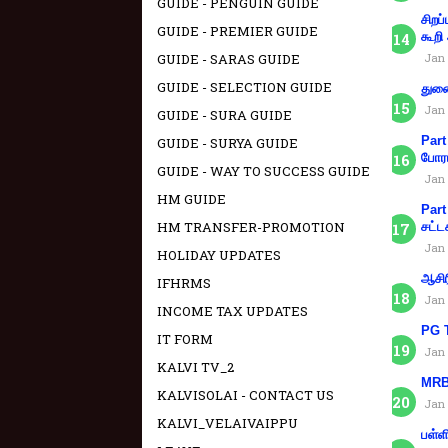
GUIDE - PENGUIN GUIDE
சிறப
GUIDE - PREMIER GUIDE
கூறி
GUIDE - SARAS GUIDE
Jan 
GUIDE - SELECTION GUIDE
துணை
Jan 
GUIDE - SURA GUIDE
Part
GUIDE - SURYA GUIDE
போரா
GUIDE - WAY TO SUCCESS GUIDE
Jan 
HM GUIDE
Part
HM TRANSFER-PROMOTION
சட்ட
Jan 
HOLIDAY UPDATES
ஆசிர
IFHRMS
Jan 
INCOME TAX UPDATES
PG T
IT FORM
Jan 
KALVI TV_2
MRB 
KALVISOLAI - CONTACT US
Jan 
KALVI_VELAIVAIPPU
பள்ள