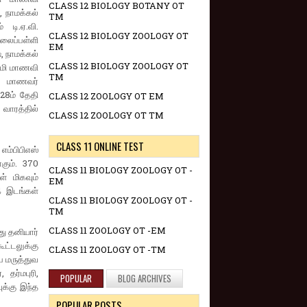
CLASS 12 BIOLOGY BOTANY OT
, நாமக்கல்
TM
 டி.ஏ.வி.
CLASS 12 BIOLOGY ZOOLOGY OT
ிலைப்பள்ளி
EM
, நாமக்கல்
CLASS 12 BIOLOGY ZOOLOGY OT
டமி மாணவி
TM
 மாணவர்
 28ம் தேதி
CLASS 12 ZOOLOGY OT EM
வாரத்தில்
CLASS 12 ZOOLOGY OT TM
CLASS 11 ONLINE TEST
எம்பிபிஎஸ்
கும். 370
CLASS 11 BIOLOGY ZOOLOGY OT -
ள் மிகவும்
EM
14 இடங்கள்
CLASS 11 BIOLOGY ZOOLOGY OT -
TM
CLASS 11 ZOOLOGY OT -EM
து தனியார்
்டலுக்கு
CLASS 11 ZOOLOGY OT -TM
ப மருத்துவ
 தர்மபுரி,
POPULAR
BLOG ARCHIVES
க்கு இந்த
POPULAR POSTS