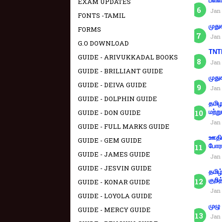
பள்ள
EXAM UPDATES
Jan 
FONTS -TAMIL
முது
FORMS
Jan 
G.O DOWNLOAD
TNTE
GUIDE - ARIVUKKADAL BOOKS
Jan 
GUIDE - BRILLIANT GUIDE
முது
GUIDE - DEIVA GUIDE
Jan 
GUIDE - DOLPHIN GUIDE
தமிழ
GUIDE - DON GUIDE
மற்று
Jan 
GUIDE - FULL MARKS GUIDE
ஊதிய
GUIDE - GEM GUIDE
போரா
GUIDE - JAMES GUIDE
Jan 
GUIDE - JESVIN GUIDE
தமிழ
குறித
GUIDE - KONAR GUIDE
Jan 
GUIDE - LOYOLA GUIDE
முழு
GUIDE - MERCY GUIDE
Jan 