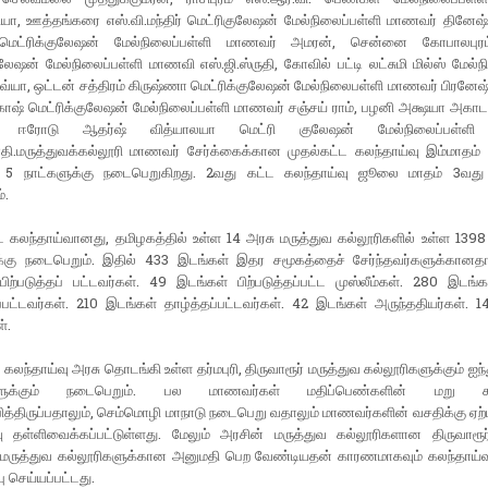
ியா, ஊத்தங்கரை எஸ்.வி.மந்திர் மெட்ரிகுலேஷன் மேல்நிலைப்பள்ளி மாணவர் தினேஷ்
 மெட்ரிக்குலேஷன் மேல்நிலைப்பள்ளி மாணவர் அமரன், சென்னை கோபாலபுரம்
ுலேஷன் மேல்நிலைப்பள்ளி மாணவி எஸ்.ஜி.ஸ்ருதி, கோவில் பட்டி லட்சுமி மில்ஸ் மேல்ந
்யா, ஒட்டன் சத்திரம் கிருஷ்ணா மெட்ரிக்குலேஷன் மேல்நிலைபள்ளி மாணவர் பிரனேஷ்
காஷ் மெட்ரிக்குலேஷன் மேல்நிலைப்பள்ளி மாணவர் சஞ்சய் ராம், பழனி அக்ஷயா அகா
ா, ஈரோடு ஆதர்ஷ் வித்யாலயா மெட்ரி குலேஷன் மேல்நிலைப்பள்ளி
ரதி.மருத்துவக்கல்லூரி மாணவர் சேர்க்கைக்கான முதல்கட்ட கலந்தாய்வு இம்மாதம்
5 நாட்களுக்கு நடைபெறுகிறது. 2வது கட்ட கலந்தாய்வு ஜூலை மாதம் 3வது 
்.
ட கலந்தாய்வானது, தமிழகத்தில் உள்ள 14 அரசு மருத்துவ கல்லூரிகளில் உள்ள 1398 
்கு நடைபெறும். இதில் 433 இடங்கள் இதர சமூகத்தைச் சேர்ந்தவர்களுக்கானதா
ிற்படுத்தப் பட்டவர்கள். 49 இடங்கள் பிற்படுத்தப்பட்ட முஸ்லீம்கள். 280 இடங்க
தப்பட்டவர்கள். 210 இடங்கள் தாழ்த்தப்பட்டவர்கள். 42 இடங்கள் அருந்ததியர்கள். 
்.
 கலந்தாய்வு அரசு தொடங்கி உள்ள தர்மபுரி, திருவாரூர் மருத்துவ கல்லூரிகளுக்கும் ஐந்
களுக்கும் நடைபெறும். பல மாணவர்கள் மதிப்பெண்களின் மறு கூட
த்திருப்பதாலும், செம்மொழி மாநாடு நடைபெறு வதாலும் மாணவர்களின் வசதிக்கு ஏற்
ு தள்ளிவைக்கப்பட்டுள்ளது. மேலும் அரசின் மருத்துவ கல்லூரிகளான திருவாரூர்,
ம் மருத்துவ கல்லூரிகளுக்கான அனுமதி பெற வேண்டியதன் காரணமாகவும் கலந்தாய்வு
்பு செய்யப்பட்டது.