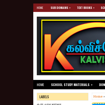
»
»
HOME
SUB DOMAINS
TEXT BOOKS
SC
»
HOME
SCHOOL STUDY MATERIALS
DO
LABELS
Home
»
@ FLASH NEWS