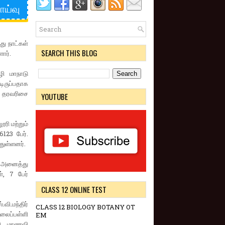
ாய்வு
து நாட்கள்
SEARCH THIS BLOG
ார்.
ழி மாநாடு
ிருப்பதாக
ன தரவரிசை
YOUTUBE
ரி மற்றும்
123 பேர்.
துள்ளனர்.
் அனைத்து
், 7 பேர்
CLASS 12 ONLINE TEST
ி.மந்திர்
CLASS 12 BIOLOGY BOTANY OT
ிலைப்பள்ளி
EM
்ளி மாணவி