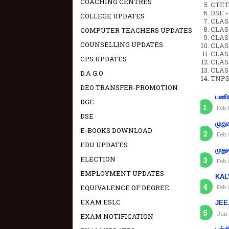
COACHING CENTRES
CTET 
DSE -
COLLEGE UPDATES
CLAS
CLASS
COMPUTER TEACHERS UPDATES
CLASS
COUNSELLING UPDATES
CLAS
CLAS
CPS UPDATES
CLAS
CLAS
D.A G.O
TNPS
DEO TRANSFER-PROMOTION
பணிய
DGE
Feb 
DSE
முது
E-BOOKS DOWNLOAD
Feb 
EDU UPDATES
முது
ELECTION
Feb 
EMPLOYMENT UPDATES
KAL
EQUIVALENCE OF DEGREE
Feb 
EXAM ESLC
JEE.
Jan 
EXAM NOTIFICATION