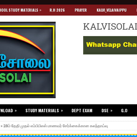
»
HOOL STUDY MATERIALS
R.H 2026
PRAYER
KALVI_VELAIVAIPPU
KALVISOLA
»
»
»
WNLOAD
STUDY MATERIALS
DEPT EXAM
DSE
G.O
 » 28ம் தேதி முதல் எம்பிபிஎஸ் மாணவர் சேர்க்கைக்கான கலந்தாய்வு