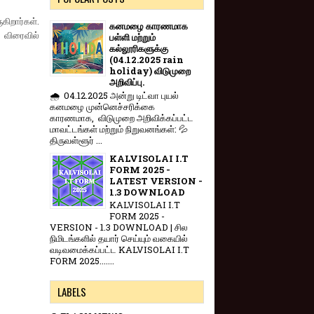
கிறார்கள்.
கனமழை காரணமாக
 விரைவில்
பள்ளி மற்றும்
கல்லூரிகளுக்கு
(04.12.2025 rain
holiday) விடுமுறை
அறிவிப்பு.
🌧️ 04.12.2025 அன்று டிட்வா புயல்
கனமழை முன்னெச்சரிக்கை
காரணமாக, விடுமுறை அறிவிக்கப்பட்ட
மாவட்டங்கள் மற்றும் நிறுவனங்கள்: 💦
திருவள்ளூர் ...
KALVISOLAI I.T
FORM 2025 -
LATEST VERSION -
1.3 DOWNLOAD
KALVISOLAI I.T
FORM 2025 -
VERSION - 1.3 DOWNLOAD | சில
நிமிடங்களில் தயார் செய்யும் வகையில்
வடிவமைக்கப்பட்ட KALVISOLAI I.T
FORM 2025.......
LABELS