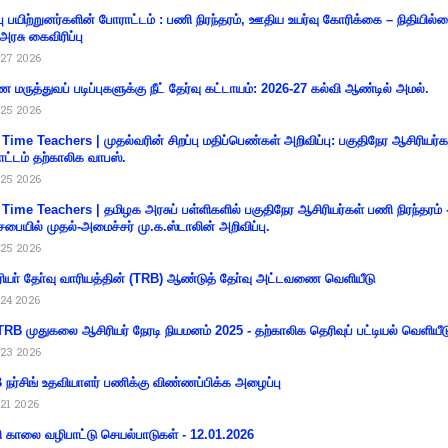
்பு பயிற்றுனர்களின் போராட்டம் : பணி நிரந்தரம், ஊதிய உயர்வு கோரிக்கை – நிதியில
 அரசு கைவிரிப்பு
27 2026
 மருத்துவப் படிப்புகளுக்கு நீட் தேர்வு கட்டாயம்: 2026-27 கல்வி ஆண்டில் அமல்.
25 2026
 Time Teachers | முதல்வரின் சிறப்பு மதிப்பெண்கள் அறிவிப்பு: பகுதிநேர ஆசிரியர்க
ட்டம் தற்காலிக வாபஸ்.
25 2026
 Time Teachers | தமிழக அரசுப் பள்ளிகளில் பகுதிநேர ஆசிரியர்கள் பணி நிரந்தரம் 
சபையில் முதல்-அமைச்சர் மு.க.ஸ்டாலின் அறிவிப்பு.
25 2026
ியா் தோ்வு வாரியத்தின் (TRB) ஆண்டுத் தோ்வு அட்டவணை வெளியீடு
24 2026
RB முதுகலை ஆசிரியர் நேரடி நியமனம் 2025 - தற்காலிக தெரிவுப் பட்டியல் வெளியீட
23 2026
நர்சிங் உதவியாளர் பணிக்கு விண்ணப்பிக்க அழைப்பு
21 2026
ி காலை வழிபாட்டு செயல்பாடுகள் - 12.01.2026