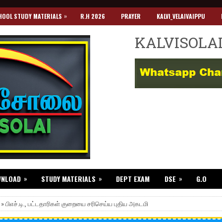
»
HOOL STUDY MATERIALS
R.H 2026
PRAYER
KALVI_VELAIVAIPPU
KALVISOLA
»
»
»
WNLOAD
STUDY MATERIALS
DEPT EXAM
DSE
G.O
 » பிஎச்.டி., பட்டதாரிகள் குறையை சரிசெய்ய புதிய அகடமி