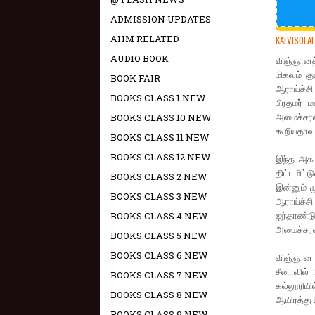
ADMISSION UPDATES
AHM RELATED
KALVISOLAI
AUDIO BOOK
விஞ்ஞானத்
மிகவும் க
BOOK FAIR
ஆராய்ச்ச
BOOKS CLASS 1 NEW
பிரதமர் 
அமைச்சரவை
BOOKS CLASS 10 NEW
கூறியதாவ
BOOKS CLASS 11 NEW
BOOKS CLASS 12 NEW
இந்த அகட
திட்டமிட
BOOKS CLASS 2 NEW
இன்னும் ம
BOOKS CLASS 3 NEW
ஆராய்ச்சி
ஐந்தாண்டு
BOOKS CLASS 4 NEW
அமைச்சரவ
BOOKS CLASS 5 NEW
BOOKS CLASS 6 NEW
விஞ்ஞான த
சீனாவில்
BOOKS CLASS 7 NEW
கல்லூரியி
BOOKS CLASS 8 NEW
ஆயிரத்து 
BOOKS CLASS 9 NEW