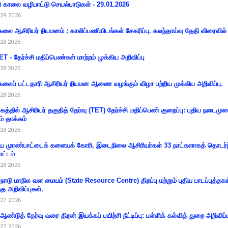
ி காலை வழிபாட்டு செயல்பாடுகள் - 29.01.2026
29 2026
கலை ஆசிரியர் நியமனம் : காலிப்பணியிடங்கள் சேகரிப்பு. கலந்தாய்வு தேதி விரைவில் அ
28 2026
T - தேர்ச்சி மதிப்பெண்கள் மாற்றம் முக்கிய அறிவிப்பு
28 2026
கலைப் பட்டதாரி ஆசிரியர் நியமன ஆணை வழங்கும் விழா பற்றிய முக்கிய அறிவிப்பு.
28 2026
கத்தில் ஆசிரியர் தகுதித் தேர்வு (TET) தேர்ச்சி மதிப்பெண் குறைப்பு: புதிய நடைமு
ம் தாக்கம்
28 2026
 முரண்பாட்டைக் களையக் கோரி, இடைநிலை ஆசிரியர்கள் 33 நாட்களாகத் தொடர்ந
ட்டம்
28 2026
்நாடு மாநில வள மையம் (State Resource Centre) திறப்பு மற்றும் புதிய பாடப்புத்தக
்த அறிவிப்புகள்.
27 2026
 ஆண்டுத் தேர்வு வரை திறன் இயக்கப் பயிற்சி நீட்டிப்பு: பள்ளிக் கல்வித் துறை அறிவிப்ப
27 2026