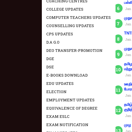
COACHING CENTRES
பள்ள
COLLEGE UPDATES
Jan 
COMPUTER TEACHERS UPDATES
முது
Jan 
COUNSELLING UPDATES
TNTE
CPS UPDATES
Jan 
D.A G.O
முது
DEO TRANSFER-PROMOTION
Jan 
DGE
தமிழ
DSE
மற்று
E-BOOKS DOWNLOAD
Jan 
EDU UPDATES
ஊதிய
போரா
ELECTION
Jan 
EMPLOYMENT UPDATES
தமிழ
EQUIVALENCE OF DEGREE
குறித
Jan 
EXAM ESLC
EXAM NOTIFICATION
முழு
Jan 