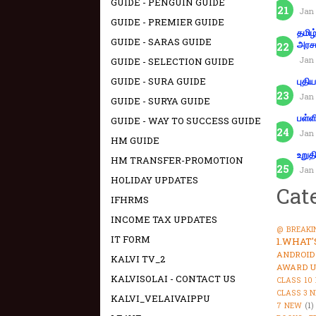
GUIDE - PENGUIN GUIDE
Jan 
GUIDE - PREMIER GUIDE
தமிழ
GUIDE - SARAS GUIDE
அரச
Jan 
GUIDE - SELECTION GUIDE
GUIDE - SURA GUIDE
புதி
Jan 
GUIDE - SURYA GUIDE
பள்ள
GUIDE - WAY TO SUCCESS GUIDE
Jan 
HM GUIDE
உறுத
HM TRANSFER-PROMOTION
Jan 
HOLIDAY UPDATES
Cat
IFHRMS
INCOME TAX UPDATES
@ BREAKI
IT FORM
1.WHAT
ANDROID
KALVI TV_2
AWARD U
KALVISOLAI - CONTACT US
CLASS 10
CLASS 3 
KALVI_VELAIVAIPPU
7 NEW
(1)