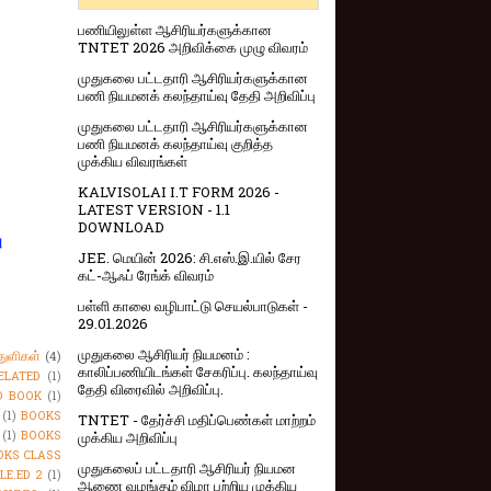
பணியிலுள்ள ஆசிரியர்களுக்கான
TNTET 2026 அறிவிக்கை முழு விவரம்
முதுகலை பட்டதாரி ஆசிரியர்களுக்கான
பணி நியமனக் கலந்தாய்வு தேதி அறிவிப்பு
முதுகலை பட்டதாரி ஆசிரியர்களுக்கான
பணி நியமனக் கலந்தாய்வு குறித்த
முக்கிய விவரங்கள்
KALVISOLAI I.T FORM 2026 -
LATEST VERSION - 1.1
DOWNLOAD
ு
JEE. மெயின் 2026: சி.எஸ்.இ.யில் சேர
கட்-ஆஃப் ரேங்க் விவரம்
பள்ளி காலை வழிபாட்டு செயல்பாடுகள் -
29.01.2026
முதுகலை ஆசிரியர் நியமனம் :
துளிகள்
(4)
காலிப்பணியிடங்கள் சேகரிப்பு. கலந்தாய்வு
ELATED
(1)
தேதி விரைவில் அறிவிப்பு.
O BOOK
(1)
(1)
BOOKS
TNTET - தேர்ச்சி மதிப்பெண்கள் மாற்றம்
(1)
BOOKS
முக்கிய அறிவிப்பு
OKS CLASS
முதுகலைப் பட்டதாரி ஆசிரியர் நியமன
LE.ED 2
(1)
ஆணை வழங்கும் விழா பற்றிய முக்கிய