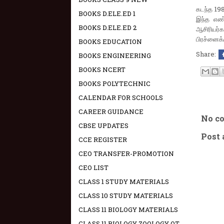
கடந்த 198
BOOKS D.ELE.ED 1
இந்த எண்
BOOKS D.ELE.ED 2
ஆசிரியர்
பிரச்னைக்
BOOKS EDUCATION
Share:
BOOKS ENGINEERING
BOOKS NCERT
BOOKS POLYTECHNIC
CALENDAR FOR SCHOOLS
CAREER GUIDANCE
No c
CBSE UPDATES
Post
CCE REGISTER
CEO TRANSFER-PROMOTION
CEO LIST
CLASS 1 STUDY MATERIALS
CLASS 10 STUDY MATERIALS
CLASS 11 BIOLOGY MATERIALS
CLASS 11 BIOLOGY ZOOLOGY OT -