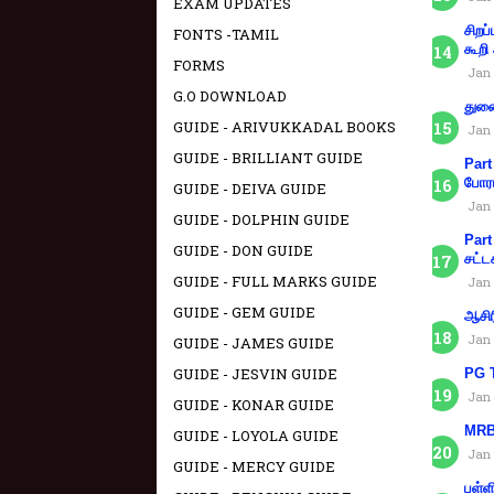
EXAM UPDATES
சிறப
FONTS -TAMIL
கூறி
FORMS
Jan 
G.O DOWNLOAD
துணை
GUIDE - ARIVUKKADAL BOOKS
Jan 
GUIDE - BRILLIANT GUIDE
Part
போரா
GUIDE - DEIVA GUIDE
Jan 
GUIDE - DOLPHIN GUIDE
Part
GUIDE - DON GUIDE
சட்ட
GUIDE - FULL MARKS GUIDE
Jan 
GUIDE - GEM GUIDE
ஆசிர
Jan 
GUIDE - JAMES GUIDE
GUIDE - JESVIN GUIDE
PG T
Jan 
GUIDE - KONAR GUIDE
MRB 
GUIDE - LOYOLA GUIDE
Jan 
GUIDE - MERCY GUIDE
பள்ள