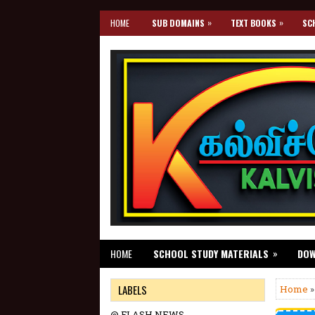
»
»
HOME
SUB DOMAINS
TEXT BOOKS
SC
»
HOME
SCHOOL STUDY MATERIALS
DO
LABELS
Home
»
@ FLASH NEWS