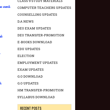
CLASS 9 STUDY MATERIALS
்லை எனக்
COMPUTER TEACHERS UPDATES
COUNSELLING UPDATES
D.A NEWS
DEO EXAM UPDATES
DEO TRANSFER-PROMOTION
ள்
E-BOOKS DOWNLOAD
EDU UPDATES
-
ELECTION
EMPLOYMENT UPDATES
EXAM UPDATES
G.O DOWNLOAD
G.O UPDATES
ு.
HM TRANSFER-PROMOTION
SYLLABUS DOWNLOAD
RECENT POSTS