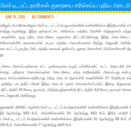
பிஎச்.டி., பட்டதாரிகள் குறையை சரிசெய்ய புதிய அகடமி
JUNE 19, 2010
NO COMMENTS
திலும், பொறியியலிலும் பிஎச்.டி., பட்டம் பெறுபவர்களின் எண்ணிக்கை இந்தியாவில் 
ுறைந்து வருகிறது. இந்த குறைபாட்டை சரிசெய்ய மத்திய அரசின் விஞ்ஞானம் மற்று
ி கவுன்சில், ஒரு புதிய அகடமியை உருவாக்க திட்டமிட்டுள்ளது. இந்த அகடமியை ந
மன்மோகன்சிங் தலைமையில் கூடிய மத்திய அமைச்சரவை நேற்று அனுமதி அளித்த
 கூட்டம் முடிந்த பின், மத்திய தகவல் ஒலிபரப்பு துறை அமைச்சர் அம்பிகாசோனி நிர
து:
மியை அமைப்பதற்கான சட்ட முன்வடிவை வரும் பார்லிமென்ட் கூட்ட தொடரில் 
்டுள்ளது. புதிதாக அமைக்கவுள்ள அகடமியை, எந்த மாநிலத்தில் அமைப்பது என்பது
ுடிவு செய்யவில்லை.தற்போது அந்த அகடமி ஆராய்ச்சி கவுன்சிலில் 37 பிரத்யேக கல
 குறித்த பாடத்திட்டங்கள் இந்த அகடமி மூலம் செயலாக்கப்படும். இதை நிறுவுவதற
 திட்டத்தில் 19 கோடி ரூபாயும், அடுத்த ஐந்தாண்டு திட்டத்தில் 62 கோடி ரூபாயும் செல
ை அனுமதி அளித்தது.
ுறையில் 2006ம் ஆண்டு பிஎச்.டி., பட்டம் பெற்றவர்களின் எண்ணிக்கை இந்தியாவில் 8
 22 ஆயிரத்து 953 பேர். அமெரிக்காவில் 30 ஆயிரத்து 452 பேர். இதே மாதிரி 
ல் பிஎச்.டி., பட்டம் பெற்றவர்களின் எண்ணிக்கை இந்தியாவில் 10 ஆயிரத்து 58 பேர். ச
130 பேர். அமெரிக்காவில் 7 ஆயிரத்து 400 பேர்.