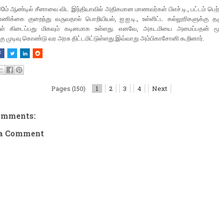
0ம் ஆண்டில் சீனாவை விட இந்தியாவில் அதிகமான மாணவர்கள் பிஎச்.டி., பட்டம் பெற்ற
ணிக்கை குறைந்து வருவதால் பொறியியல், ஐ.ஐ.டி., உள்ளிட்ட கல்லூரிகளுக்கு தக
கள் கிடைப்பது மிகவும் கடினமாக உள்ளது. எனவே, அகடமியை அமைப்பதன் மூ
கு முடிவு கொண்டு வர அரசு திட்டமிட்டுள்ளது.இவ்வாறு அம்பிகாசோனி கூறினார்.
Pages (150)
1
2
3
4
Next
omments:
 a Comment