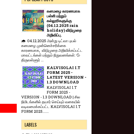
கனமழை காரணமாக
பள்ளி மற்றும்
கல்லூரிகளுக்கு
(04.12.2025 rain
holiday) விடுமுறை
அறிவிப்பு.
🌧️ 04.12.2025 அன்று டிட்வா புயல்
கனமழை முன்னெச்சரிக்கை
காரணமாக, விடுமுறை அறிவிக்கப்பட்ட
மாவட்டங்கள் மற்றும் நிறுவனங்கள்: 💦
திருவள்ளூர் ...
KALVISOLAI I.T
FORM 2025 -
LATEST VERSION -
1.3 DOWNLOAD
KALVISOLAI I.T
FORM 2025 -
VERSION - 1.3 DOWNLOAD | சில
நிமிடங்களில் தயார் செய்யும் வகையில்
வடிவமைக்கப்பட்ட KALVISOLAI I.T
FORM 2025.......
LABELS