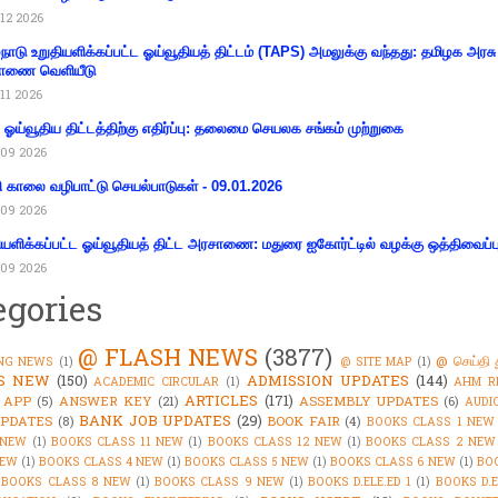
12 2026
்நாடு உறுதியளிக்கப்பட்ட ஓய்வூதியத் திட்டம் (TAPS) அமலுக்கு வந்தது: தமிழக அரசு
ாணை வெளியீடு
11 2026
ய ஓய்வூதிய திட்டத்திற்கு எதிர்ப்பு: தலைமை செயலக சங்கம் முற்றுகை
09 2026
ி காலை வழிபாட்டு செயல்பாடுகள் - 09.01.2026
09 2026
ியளிக்கப்பட்ட ஓய்வூதியத் திட்ட அரசாணை: மதுரை ஐகோர்ட்டில் வழக்கு ஒத்திவைப்ப
09 2026
egories
@ FLASH NEWS
(3877)
@ செய்தி 
NG NEWS
(1)
@ SITE MAP
(1)
'S NEW
(150)
ADMISSION UPDATES
(144)
ACADEMIC CIRCULAR
(1)
AHM R
ARTICLES
(171)
 APP
(5)
ANSWER KEY
(21)
ASSEMBLY UPDATES
(6)
AUDI
BANK JOB UPDATES
(29)
PDATES
(8)
BOOK FAIR
(4)
BOOKS CLASS 1 NEW
 NEW
(1)
BOOKS CLASS 11 NEW
(1)
BOOKS CLASS 12 NEW
(1)
BOOKS CLASS 2 NEW
NEW
(1)
BOOKS CLASS 4 NEW
(1)
BOOKS CLASS 5 NEW
(1)
BOOKS CLASS 6 NEW
(1)
BO
BOOKS CLASS 8 NEW
(1)
BOOKS CLASS 9 NEW
(1)
BOOKS D.ELE.ED 1
(1)
BOOKS D.E