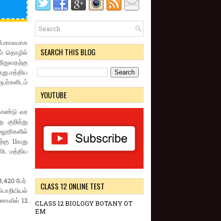
சமீபகாலமாக
SEARCH THIS BLOG
ம் தொழில்
ிறுவதற்கு
து.மத்திய
ுபர்களிடம்
YOUTUBE
கொண்டு வர
 குறித்து
்லூரிகளில்
்கு 11வது
விட மத்திய
,420 பேர்.
CLASS 12 ONLINE TEST
பொறியியல்
ீனாவில் 12
CLASS 12 BIOLOGY BOTANY OT
EM