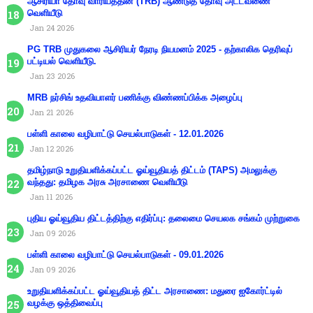
ஆசிரியா் தோ்வு வாரியத்தின் (TRB) ஆண்டுத் தோ்வு அட்டவணை
வெளியீடு
Jan 24 2026
PG TRB முதுகலை ஆசிரியர் நேரடி நியமனம் 2025 - தற்காலிக தெரிவுப்
பட்டியல் வெளியீடு.
Jan 23 2026
MRB நர்சிங் உதவியாளர் பணிக்கு விண்ணப்பிக்க அழைப்பு
Jan 21 2026
பள்ளி காலை வழிபாட்டு செயல்பாடுகள் - 12.01.2026
Jan 12 2026
தமிழ்நாடு உறுதியளிக்கப்பட்ட ஓய்வூதியத் திட்டம் (TAPS) அமலுக்கு
வந்தது: தமிழக அரசு அரசாணை வெளியீடு
Jan 11 2026
புதிய ஓய்வூதிய திட்டத்திற்கு எதிர்ப்பு: தலைமை செயலக சங்கம் முற்றுகை
Jan 09 2026
பள்ளி காலை வழிபாட்டு செயல்பாடுகள் - 09.01.2026
Jan 09 2026
உறுதியளிக்கப்பட்ட ஓய்வூதியத் திட்ட அரசாணை: மதுரை ஐகோர்ட்டில்
வழக்கு ஒத்திவைப்பு