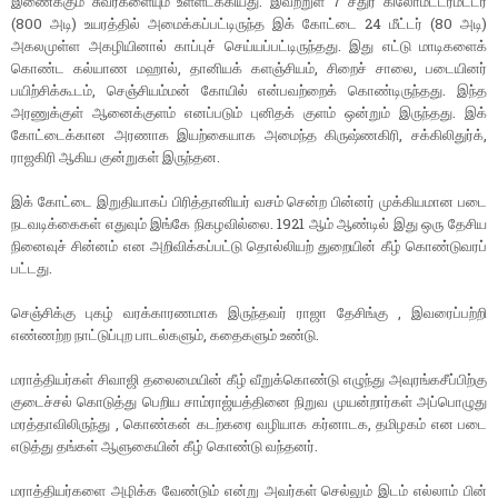
இணைக்கும் சுவர்களையும் உள்ளடக்கியது. இவற்றுள் 7 சதுர கிலோமீட்டர்மீட்டர்
(800 அடி) உயரத்தில் அமைக்கப்பட்டிருந்த இக் கோட்டை 24 மீட்டர் (80 அடி)
அகலமுள்ள அகழியினால் காப்புச் செய்யப்பட்டிருந்தது. இது எட்டு மாடிகளைக்
கொண்ட கல்யாண மஹால், தானியக் களஞ்சியம், சிறைச் சாலை, படையினர்
பயிற்சிக்கூடம், செஞ்சியம்மன் கோயில் என்பவற்றைக் கொண்டிருந்தது. இந்த
அரணுக்குள் ஆனைக்குளம் எனப்படும் புனிதக் குளம் ஒன்றும் இருந்தது. இக்
கோட்டைக்கான அரணாக இயற்கையாக அமைந்த கிருஷ்ணகிரி, சக்கிலிதுர்க்,
ராஜகிரி ஆகிய குன்றுகள் இருந்தன.
இக் கோட்டை இறுதியாகப் பிரித்தானியர் வசம் சென்ற பின்னர் முக்கியமான படை
நடவடிக்கைகள் எதுவும் இங்கே நிகழவில்லை. 1921 ஆம் ஆண்டில் இது ஒரு தேசிய
நினைவுச் சின்னம் என அறிவிக்கப்பட்டு தொல்லியற் துறையின் கீழ் கொண்டுவரப்
பட்டது.
செஞ்சிக்கு புகழ் வரக்காரணமாக இருந்தவர் ராஜா தேசிங்கு , இவரைப்பற்றி
எண்ணற்ற நாட்டுப்புற பாடல்களும், கதைகளும் உண்டு.
மராத்தியர்கள் சிவாஜி தலைமையின் கீழ் வீறுக்கொண்டு எழுந்து அவுரங்கசீப்பிற்கு
குடைச்சல் கொடுத்து பெறிய சாம்ராஜ்யத்தினை நிறுவ முயன்றார்கள் அப்பொழுது
மரத்தாவிலிருந்து , கொண்கன் கடற்கரை வழியாக கர்னாடக, தமிழகம் என படை
எடுத்து தங்கள் ஆளுகையின் கீழ் கொண்டு வந்தனர்.
மராத்தியர்களை அழிக்க வேண்டும் என்று அவர்கள் செல்லும் இடம் எல்லாம் பின்