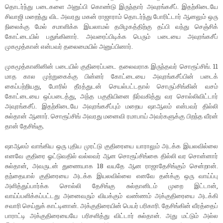
தொடர்ந்து படைகளை அனுப்பி கொண்டு இருந்தார் அவுரங்கசீப். இதற்கிடையே
சிவாஜி மறைந்து விட அவரது மகன் ராஜாராம் தொடர்ந்து போரிட்டார் ஆனலும் ஒரு
நிலைக்கு மேல் சமாளிக்க இயலாமல் தமிழகத்திற்கு தப்பி வந்து செஞ்சிக்
கோட்டையில் பதுங்கினார். அவரைப்பிடிக்க பெரும் படையை அவுரங்கசீப்
முகமூத்கான் என்பவர் தலைமையில் அனுப்பினார்.
முகமூத்கானினின் படையில் குதிரைப்படை தலைவராக இருந்தவர் சொரூப்சிங். 11
மாத கால முற்றுகைக்கு பின்னர் கோட்டையை அவுரங்கசீப்பின் படைக்
கைப்பற்றியது, போரில் தீரத்துடன் செயல்பட்டதால் சொருப்சிங்கின் வசம்
கோட்டையை ஒப்படைத்து, அந்த பகுதியினை நிர்வகித்து வர சொல்லிவிட்டார்
அவுரங்கசீப். இதற்கிடையே அவுரங்கசீப்பும் மறைய ஷாஆலம் என்பவர் தில்லி
சுல்தான் ஆனார். சொரூப்சிங் அவரது மனைவி ரமாபாய் அவர்களுக்கு பிறந்த வீரன்
தான் தேசிங்கு.
ஷாஆலம் வாங்கிய ஒரு புதிய முரட்டு குதிரையை யாராலும் அடக்க இயலவில்லை
எனவே குதிரை ஓட்டுவதில் வல்லவர் ஆன சொரூப்சிங்கை தில்லி வர சொன்னார்
சுல்தான், அவருடன் துணையாக 18 வயதே ஆன ராஜாதேசிங்கும் சென்றான்.
தந்தையால் குதிரையை அடக்க இயலவில்லை எனவே தன்க்கு ஒரு வாய்ப்பு
அளித்துப்பார்க்க சொல்லி தேசிங்கு சுல்தானிடம் முறை இட்டான்,
வாய்ப்பளிக்கப்பட்டது அனைவரும் வியக்கும் வண்ணம் அக்குதிரையை அடக்கி
சவாரி செய்துக் காட்டினான். அக்குதிரையின் பெயர் பரிகாரி. தேசிங்கின் வீரத்தைப்
பாராட்டி அக்குதிரையையே பரிசளித்து விட்டார் சுல்தான். அது மட்டும் அல்ல