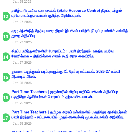
Jan 28 2026
தமிழ்நாடு மாநில வள மையம் (State Resource Centre) திறப்பு மற்றும்
புதிய பாடப்புத்தகங்கள் குறித்த அறிவிப்புகள்.
Jan 27 2026
முழு ஆண்டுத் தேர்வு வரை திறன் இயக்கப் பயிற்சி நீட்டிப்பு: பள்ளிக் கல்வித்
துறை அறிவிப்பு
Jan 27 2026
சிறப்பு பயிற்றுனர்களின் போராட்டம் : பணி நிரந்தரம், ஊதிய உயர்வு
கோரிக்கை – நிதியில்லை எனக் கூறி அரசு கைவிரிப்பு
Jan 27 2026
துணை மருத்துவப் படிப்புகளுக்கு நீட் தேர்வு கட்டாயம்: 2026-27 கல்வி
ஆண்டில் அமல்.
Jan 25 2026
Part Time Teachers | முதல்வரின் சிறப்பு மதிப்பெண்கள் அறிவிப்பு:
பகுதிநேர ஆசிரியர்கள் போராட்டம் தற்காலிக வாபஸ்.
Jan 25 2026
Part Time Teachers | தமிழக அரசுப் பள்ளிகளில் பகுதிநேர ஆசிரியர்கள்
பணி நிரந்தரம் - சட்டசபையில் முதல்-அமைச்சர் மு.க.ஸ்டாலின் அறிவிப்பு.
Jan 25 2026