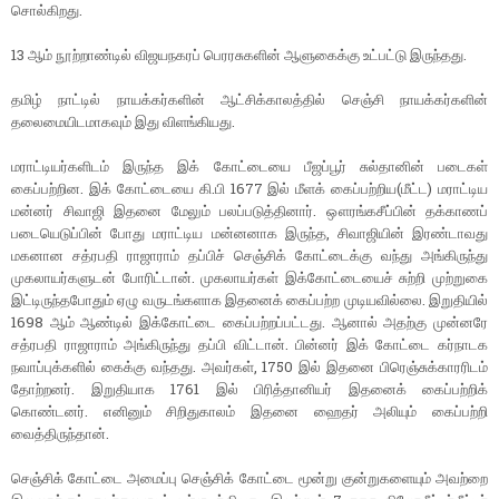
சொல்கிறது.
13 ஆம் நூற்றாண்டில் விஜயநகரப் பெரரசுகளின் ஆளுகைக்கு உட்பட்டு இருந்தது.
தமிழ் நாட்டில் நாயக்கர்களின் ஆட்சிக்காலத்தில் செஞ்சி நாயக்கர்களின்
தலைமையிடமாகவும் இது விளங்கியது.
மராட்டியர்களிடம் இருந்த இக் கோட்டையை பீஜப்பூர் சுல்தானின் படைகள்
கைப்பற்றின. இக் கோட்டையை கி.பி 1677 இல் மீளக் கைப்பற்றிய(மீட்ட) மராட்டிய
மன்னர் சிவாஜி இதனை மேலும் பலப்படுத்தினார். ஔரங்கசீப்பின் தக்காணப்
படையெடுப்பின் போது மராட்டிய மன்னனாக இருந்த, சிவாஜியின் இரண்டாவது
மகனான சத்ரபதி ராஜாராம் தப்பிச் செஞ்சிக் கோட்டைக்கு வந்து அங்கிருந்து
முகலாயர்களுடன் போரிட்டான். முகலாயர்கள் இக்கோட்டையைச் சுற்றி முற்றுகை
இட்டிருந்தபோதும் ஏழு வருடங்களாக இதனைக் கைப்பற்ற முடியவில்லை. இறுதியில்
1698 ஆம் ஆண்டில் இக்கோட்டை கைப்பற்றப்பட்டது. ஆனால் அதற்கு முன்னரே
சத்ரபதி ராஜாராம் அங்கிருந்து தப்பி விட்டான். பின்னர் இக் கோட்டை கர்நாடக
நவாப்புக்களில் கைக்கு வந்தது. அவர்கள், 1750 இல் இதனை பிரெஞ்சுக்காரரிடம்
தோற்றனர். இறுதியாக 1761 இல் பிரித்தானியர் இதனைக் கைப்பற்றிக்
கொண்டனர். எனினும் சிறிதுகாலம் இதனை ஹைதர் அலியும் கைப்பற்றி
வைத்திருந்தான்.
செஞ்சிக் கோட்டை அமைப்பு செஞ்சிக் கோட்டை மூன்று குன்றுகளையும் அவற்றை