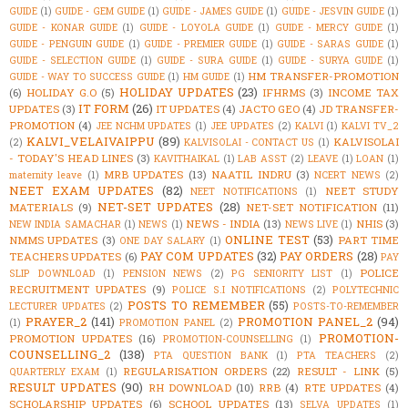
GUIDE
(1)
GUIDE - GEM GUIDE
(1)
GUIDE - JAMES GUIDE
(1)
GUIDE - JESVIN GUIDE
(1)
GUIDE - KONAR GUIDE
(1)
GUIDE - LOYOLA GUIDE
(1)
GUIDE - MERCY GUIDE
(1)
GUIDE - PENGUIN GUIDE
(1)
GUIDE - PREMIER GUIDE
(1)
GUIDE - SARAS GUIDE
(1)
GUIDE - SELECTION GUIDE
(1)
GUIDE - SURA GUIDE
(1)
GUIDE - SURYA GUIDE
(1)
HM TRANSFER-PROMOTION
GUIDE - WAY TO SUCCESS GUIDE
(1)
HM GUIDE
(1)
HOLIDAY UPDATES
(23)
(6)
HOLIDAY G.O
(5)
IFHRMS
(3)
INCOME TAX
IT FORM
(26)
UPDATES
(3)
IT UPDATES
(4)
JACTO GEO
(4)
JD TRANSFER-
PROMOTION
(4)
JEE NCHM UPDATES
(1)
JEE UPDATES
(2)
KALVI
(1)
KALVI TV_2
KALVI_VELAIVAIPPU
(89)
KALVISOLAI
(2)
KALVISOLAI - CONTACT US
(1)
- TODAY'S HEAD LINES
(3)
KAVITHAIKAL
(1)
LAB ASST
(2)
LEAVE
(1)
LOAN
(1)
MRB UPDATES
(13)
NAATIL INDRU
(3)
maternity leave
(1)
NCERT NEWS
(2)
NEET EXAM UPDATES
(82)
NEET STUDY
NEET NOTIFICATIONS
(1)
NET-SET UPDATES
(28)
MATERIALS
(9)
NET-SET NOTIFICATION
(11)
NEWS - INDIA
(13)
NHIS
(3)
NEW INDIA SAMACHAR
(1)
NEWS
(1)
NEWS LIVE
(1)
ONLINE TEST
(53)
NMMS UPDATES
(3)
PART TIME
ONE DAY SALARY
(1)
PAY COM UPDATES
(32)
PAY ORDERS
(28)
TEACHERS UPDATES
(6)
PAY
POLICE
SLIP DOWNLOAD
(1)
PENSION NEWS
(2)
PG SENIORITY LIST
(1)
RECRUITMENT UPDATES
(9)
POLICE S.I NOTIFICATIONS
(2)
POLYTECHNIC
POSTS TO REMEMBER
(55)
LECTURER UPDATES
(2)
POSTS-TO-REMEMBER
PRAYER_2
(141)
PROMOTION PANEL_2
(94)
(1)
PROMOTION PANEL
(2)
PROMOTION-
PROMOTION UPDATES
(16)
PROMOTION-COUNSELLING
(1)
COUNSELLING_2
(138)
PTA QUESTION BANK
(1)
PTA TEACHERS
(2)
REGULARISATION ORDERS
(22)
RESULT - LINK
(5)
QUARTERLY EXAM
(1)
RESULT UPDATES
(90)
RH DOWNLOAD
(10)
RRB
(4)
RTE UPDATES
(4)
SCHOLARSHIP UPDATES
(6)
SCHOOL UPDATES
(13)
SELVA UPDATES
(1)