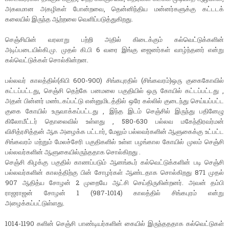
அகலமான அகழிகள் போன்றவை, தென்னிந்திய மன்னர்களுக்கு கட்டடக்
கலையில் இருந்த ஆற்றலை வெளிப்படுத்துகிறது.
செஞ்சியின் வரலாறு பற்றி அதில் கிடைக்கும் கல்வெட்டுக்களின்
அடிப்படையில்கி.மு. முதல் கி.பி 6 வரை இங்கு ஜைனர்கள் வாழ்ந்தனர் என்று
கல்வெட்டுக்கள் சொல்கின்றன.
பல்லவர் காலத்தில்(கிபி 600-900) சிங்கபுரதில் (சிங்கவரம்)ஒரு குகைகோவில்
கட்டப்பட்டது, செஞ்சி தெற்கே பனமலை பகுதியில் ஒரு கோயில் கட்டப்பட்டது ,
அதன் பின்னர் மண்டகப்பட்டு என்னுமிடத்தில் ஒரே கல்லில் குடைந்து செய்யப்பட்ட
குகை கோயில் உருவாக்கப்பட்டது , இந்த இடம் செஞ்சில் இருந்து பதினேழு
கிலோமீட்டர் தொலைவில் உள்ளது , 580-630 பல்லவ மகேந்திரவர்மன்
விசித்ரசித்தன் ஆக அழைக்க பட்டார், மேலும் பல்லவர்களின் ஆளுகைக்கு உட்பட்ட
சிங்கவரம் மற்றும் மேலச்சேரி பகுதிகளில் உள்ள பழங்கால கோயில் முலம் செஞ்சி
பல்லவர்களின் ஆளுகையில்ருந்ததாக சொல்கிறது .
செஞ்சி கிழக்கு பகுதில் காணப்படும் ஆனங்கூர் கல்வெட்டுக்களின் படி செஞ்சி
பல்லவர்களின் காலத்திற்கு பின் சோழர்கள் ஆண்டதாக சொல்கிறது 871 முதல்
907 ஆதித்ய சோழன் 2 முறையே ஆட்சி செய்திருகின்றனர். அவன் தம்பி
ராஜராஜன் சோழன் 1 (987-1014) காலத்தில் சிங்கபுரம் என்று
அழைக்கப்பட்டுள்ளது.
1014-1190 களின் செஞ்சி பாண்டியர்களின் கையில் இருந்தததாக கல்வெட்டுகள்