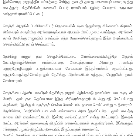
இன்னொரு ராஜபுத்திர வம்சத்தை சேர்ந்த தளபதி தனது மகளையும் மணமுடித்து
வைத்தார். தேசிங்கின் மனைவி பெயர் ராணிபாய் (இவர் பெயரால் உருவான
ஊர்தான் ராணிப்பேட்டை).
செஞ்சி அருகில் 3 கிலோமீட்டர் தொலைவில் அமைந்துள்ளது சிங்கவரம் கிராமம்.
சிங்கவரம் அருள்மிகு அரங்கநாதஸ்வாமி ஆலயம் மிகப்பழமை வாய்ந்தது. அரங்கன்
தான் தேசிங்கு ராஜாவின் தெய்வம், எந்த வேலைச்செய்தாலும் இந்த அரங்கனிடம்
சொல்லிவிட்டு தான் செய்வாராம்.
தேசிங்கு ராஜன் தன் செஞ்சிக்கோட்டை அரண்மனையிலிருந்தே அந்தக்
கோயிலுக்குச்செல்ல சுரங்கப்பாதை அமைத்தாராம். அவனது ராணியும்
மற்றத்தோழிகளும் பாதுக்காப்பாகச் செல்லவும் இந்தச்சுரங்கம் உதவப்பட்டது.
எந்தப்போருக்குச்சென்றாலும் தேசிங்கு அரங்கனிடம் உத்தரவு பெற்றபின் தான்
செல்வாராம்.
செஞ்சியை ஆண்ட மாவீரன் தேசிங்கு ராஜன், ஆர்க்காடு நவாப்பின் படைகளுடன்
போரிட தன் குல தெய்வமான இந்த ஸ்ரீஅரங்கநாதரிடம் அனுமதி கேட்டபோது
அரங்கன், "இன்று போருக்குச் செல்ல வேண்டாம். நாளை செல்" என்று கூறினாராம்.
தேசிங்கோ, "எதிரியின் படைகள் எல்லையை அடைந்துவிட்டதே... முன் வைத்த
காலை பின் வைக்கமாட்டேன். இன்றே செல்லட்டுமா?" என்று கேட்டாராம். இதைக்
கேட்ட அரங்கன் தலையைத் திருப்பிக் கொண்டதாகக் கூறுகிறார்கள். இப்போதும்
ரங்கநாதர், முகம் திரும்பிய நிலையில் இருப்பதைக் காணலாம்.
போரில் தேசிங்கு, சுபாங்கிதுரை என்பவன் மறைந்திருந்து துப்பாக்கியால் சுட்டதில்