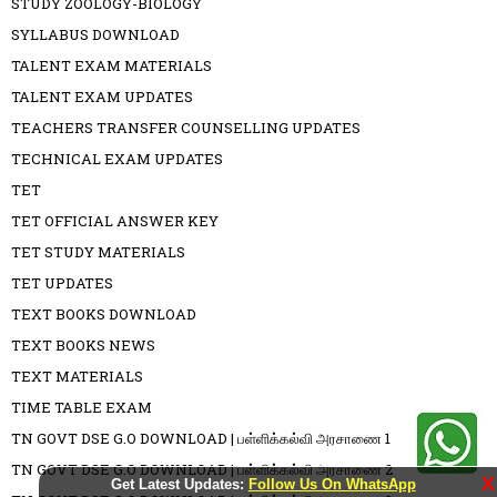
STUDY ZOOLOGY-BIOLOGY
SYLLABUS DOWNLOAD
TALENT EXAM MATERIALS
TALENT EXAM UPDATES
TEACHERS TRANSFER COUNSELLING UPDATES
TECHNICAL EXAM UPDATES
TET
TET OFFICIAL ANSWER KEY
TET STUDY MATERIALS
TET UPDATES
TEXT BOOKS DOWNLOAD
TEXT BOOKS NEWS
TEXT MATERIALS
TIME TABLE EXAM
TN GOVT DSE G.O DOWNLOAD | பள்ளிக்கல்வி அரசாணை 1
TN GOVT DSE G.O DOWNLOAD | பள்ளிக்கல்வி அரசாணை 2
X
Get Latest Updates:
Follow Us On WhatsApp