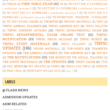
TIME TABLE EXAM
(41)
(1)
THIRAN
(1)
TN
(1)
TN GOVT DSE G.O DOWNLOAD
| பள்ளிக்கல்வி அரசாணை 1
(2)
TN GOVT DSE G.O DOWNLOAD | பள்ளிக்கல்வி அரசாணை 2
(1)
TN GOVT DSE G.O DOWNLOAD | பள்ளிக்கல்வி அரசாணை 3
(1)
TN GOVT DSE G.O
DOWNLOAD | பள்ளிக்கல்வி அரசாணை 4
(1)
TN PROMOTION - TRANSFER - COUSELLING
TNCMTSE
(5)
(1)
TN TEXT BOOKS ONLINE
(1)
TNFUSRC MATERIALS
(1)
TNPS
(1)
TNPSC ANNUAL PLANNER
(10)
TNPSC ANSWER KEY
(3)
TNPSC BULLETIN
TNPSC CURRENT AFFAIRS
(20)
TNPSC DEPARTMENTAL EXAM
(19)
(1)
TNPSC DEPARTMENTAL EXAM ONLINE TEST
(61)
TNPSC
NOTIFICATION
(53)
TNPSC PRESS RELEASE
(3)
TNPSC RESULT
(4)
TNPSC
TNPSC STUDY MATERIALS
(35)
TNPSC SYLLABUS
(1)
UPDATES
(196)
TOP-POSTS
(13)
TRANSFER
TNUSRB MATERIALS
(2)
UPDATES
(18)
TRB ANNUAL PLANNER
(7)
TRB ANSWER KEY
(4)
TRB BEO
TRB NOTIFICATIONS
(30)
TRB RESULT
(7)
(2)
TRB SPECIAL TEACHERS
(1)
TRB UPDATES
(161)
TRB STUDY MATERIALS
(3)
TRUST EXAM
(4)
TTSE
UGC NEWS
(4)
VIDEO
(6)
(2)
UPS UPDATES
(1)
VIDEOS FOR TNPSC
(1)
WEBSITE
(1)
What's New.
(1)
WHATSAPP UPLOAD 2023
(2)
எப்படி ?
(1)
LABELS
@ FLASH NEWS
ADMISSION UPDATES
AHM RELATED