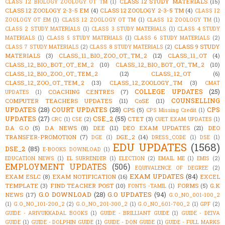
CLASS 12 STUDY MATERIALS
(15)
CLASS 12 BIOLOGY ZOOLOGY OT TM
(1)
CLASS 12 ZOOLOGY 2-3-5 EM
(4)
CLASS 12 ZOOLOGY 2-3-5 TM
(4)
CLASS 12
ZOOLOGY OT EM
(1)
CLASS 12 ZOOLOGY OT TM
(1)
CLASS 12 ZOOLOGY TM
(1)
CLASS 2 STUDY MATERIALS
(1)
CLASS 3 STUDY MATERIALS
(1)
CLASS 4 STUDY
MATERIALS
(1)
CLASS 5 STUDY MATERIALS
(1)
CLASS 6 STUDY MATERIALS
(2)
CLASS 9 STUDY
CLASS 7 STUDY MATERIALS
(2)
CLASS 8 STUDY MATERIALS
(2)
MATERIALS
(3)
CLASS_11_BIO_ZOO_OT_TM_2
(12)
CLASS_11_OT
(4)
CLASS_12_BIO_BOT_OT_EM_2
(10)
CLASS_12_BIO_BOT_OT_TM_2
(10)
CLASS_12_BIO_ZOO_OT_TEM_2
(12)
CLASS_12_OT
(6)
CLASS_12_ZOO_OT_TEM_2
(13)
CLASS_12_ZOOLOGY_TM
(3)
CMAT
COLLEGE UPDATES
(25)
COACHING CENTRES
(7)
UPDATES
(1)
COUNSELLING
COMPUTER TEACHERS UPDATES
(11)
CoSE
(11)
UPDATES
(28)
COURT UPDATES
(28)
CPS
CPS
(5)
CPS Missing Credit
(1)
UPDATES
(27)
CSE_2
(55)
CTET
(3)
CRC
(1)
CSE
(2)
CUET EXAM UPDATES
(1)
D.A G.O
(5)
D.A NEWS
(8)
DEE
(11)
DEO EXAM UPDATES
(21)
DEO
TRANSFER-PROMOTION
(7)
DGE_2
(14)
DGE
(1)
DRESS_CODE
(1)
DSE
(1)
EDU UPDATES
(1568)
DSE_2
(85)
E-BOOKS DOWNLOAD
(1)
EDUCATION NEWS
(1)
EL SURRENDER
(1)
ELECTION
(2)
EMAIL ME
(1)
EMIS
(2)
EMPLOYMENT UPDATES
(506)
EQUIVALENCE OF DEGREE
(2)
EXAM UPDATES
(84)
EXAM ESLC
(8)
EXAM NOTIFICATION
(16)
EXCEL
TEMPLATE
(3)
FIND TEACHER POST
(10)
FORMS
(5)
G.K
FONTS -TAMIL
(1)
G.O DOWNLOAD
(28)
G.O UPDATES
(94)
NEWS
(17)
G.O_NO_001-100_2
(1)
G.O_NO_101-200_2
(2)
G.O_NO_201-300_2
(1)
G.O_NO_601-700_2
(1)
GPF
(2)
GUIDE - ARIVUKKADAL BOOKS
(1)
GUIDE - BRILLIANT GUIDE
(1)
GUIDE - DEIVA
GUIDE
(1)
GUIDE - DOLPHIN GUIDE
(1)
GUIDE - DON GUIDE
(1)
GUIDE - FULL MARKS