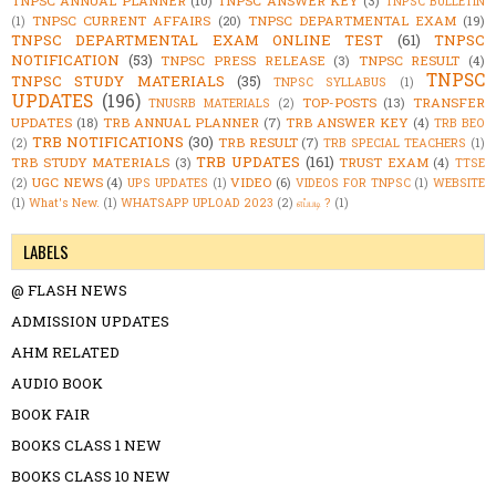
TNPSC ANNUAL PLANNER
(10)
TNPSC ANSWER KEY
(3)
TNPSC BULLETIN
TNPSC CURRENT AFFAIRS
(20)
TNPSC DEPARTMENTAL EXAM
(19)
(1)
TNPSC DEPARTMENTAL EXAM ONLINE TEST
(61)
TNPSC
NOTIFICATION
(53)
TNPSC PRESS RELEASE
(3)
TNPSC RESULT
(4)
TNPSC
TNPSC STUDY MATERIALS
(35)
TNPSC SYLLABUS
(1)
UPDATES
(196)
TOP-POSTS
(13)
TRANSFER
TNUSRB MATERIALS
(2)
UPDATES
(18)
TRB ANNUAL PLANNER
(7)
TRB ANSWER KEY
(4)
TRB BEO
TRB NOTIFICATIONS
(30)
TRB RESULT
(7)
(2)
TRB SPECIAL TEACHERS
(1)
TRB UPDATES
(161)
TRB STUDY MATERIALS
(3)
TRUST EXAM
(4)
TTSE
UGC NEWS
(4)
VIDEO
(6)
(2)
UPS UPDATES
(1)
VIDEOS FOR TNPSC
(1)
WEBSITE
(1)
What's New.
(1)
WHATSAPP UPLOAD 2023
(2)
எப்படி ?
(1)
LABELS
@ FLASH NEWS
ADMISSION UPDATES
AHM RELATED
AUDIO BOOK
BOOK FAIR
BOOKS CLASS 1 NEW
BOOKS CLASS 10 NEW