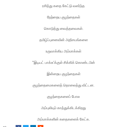
ரசித்து கதை கேட்டு வளர்ந்த
நேற்றைய குழந்தைகள்
கொடுத்து வைத்தவைகள்.
தமிழ்ப்புனைவின் அதிசயங்களை
உருவாக்கிய அம்மாக்கள்
"இடியட் பாக்சு'க்குள் சிக்கிக் கொண்டபின்
இன்றைய குழந்தைகள்
குழந்தைமைகளைத் தொலைத்து விட்டன.
குழந்தைகளைப் போல
அம்புலியும் காத்துக்கிடக்கிறது
அம்மாக்களின் கதைகளைக் கேட்க.