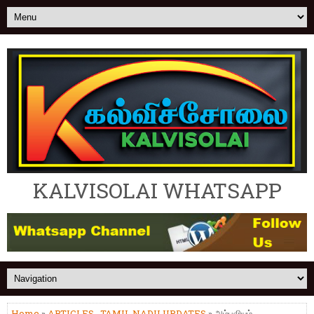
KALVISOLAI WHATSAPP
Home
»
ARTICLES
,
TAMIL NADU UPDATES
» அம்புலியும்