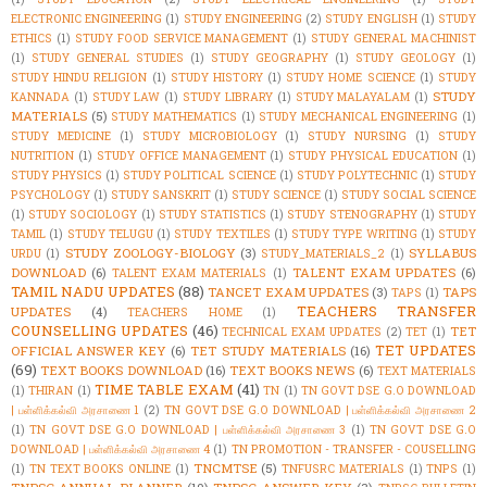
ELECTRONIC ENGINEERING
(1)
STUDY ENGINEERING
(2)
STUDY ENGLISH
(1)
STUDY
ETHICS
(1)
STUDY FOOD SERVICE MANAGEMENT
(1)
STUDY GENERAL MACHINIST
(1)
STUDY GENERAL STUDIES
(1)
STUDY GEOGRAPHY
(1)
STUDY GEOLOGY
(1)
STUDY HINDU RELIGION
(1)
STUDY HISTORY
(1)
STUDY HOME SCIENCE
(1)
STUDY
STUDY
KANNADA
(1)
STUDY LAW
(1)
STUDY LIBRARY
(1)
STUDY MALAYALAM
(1)
MATERIALS
(5)
STUDY MATHEMATICS
(1)
STUDY MECHANICAL ENGINEERING
(1)
STUDY MEDICINE
(1)
STUDY MICROBIOLOGY
(1)
STUDY NURSING
(1)
STUDY
NUTRITION
(1)
STUDY OFFICE MANAGEMENT
(1)
STUDY PHYSICAL EDUCATION
(1)
STUDY PHYSICS
(1)
STUDY POLITICAL SCIENCE
(1)
STUDY POLYTECHNIC
(1)
STUDY
PSYCHOLOGY
(1)
STUDY SANSKRIT
(1)
STUDY SCIENCE
(1)
STUDY SOCIAL SCIENCE
(1)
STUDY SOCIOLOGY
(1)
STUDY STATISTICS
(1)
STUDY STENOGRAPHY
(1)
STUDY
TAMIL
(1)
STUDY TELUGU
(1)
STUDY TEXTILES
(1)
STUDY TYPE WRITING
(1)
STUDY
STUDY ZOOLOGY-BIOLOGY
(3)
SYLLABUS
URDU
(1)
STUDY_MATERIALS_2
(1)
DOWNLOAD
(6)
TALENT EXAM UPDATES
(6)
TALENT EXAM MATERIALS
(1)
TAMIL NADU UPDATES
(88)
TANCET EXAM UPDATES
(3)
TAPS
TAPS
(1)
TEACHERS TRANSFER
UPDATES
(4)
TEACHERS HOME
(1)
COUNSELLING UPDATES
(46)
TET
TECHNICAL EXAM UPDATES
(2)
TET
(1)
TET UPDATES
OFFICIAL ANSWER KEY
(6)
TET STUDY MATERIALS
(16)
(69)
TEXT BOOKS DOWNLOAD
(16)
TEXT BOOKS NEWS
(6)
TEXT MATERIALS
TIME TABLE EXAM
(41)
(1)
THIRAN
(1)
TN
(1)
TN GOVT DSE G.O DOWNLOAD
| பள்ளிக்கல்வி அரசாணை 1
(2)
TN GOVT DSE G.O DOWNLOAD | பள்ளிக்கல்வி அரசாணை 2
(1)
TN GOVT DSE G.O DOWNLOAD | பள்ளிக்கல்வி அரசாணை 3
(1)
TN GOVT DSE G.O
DOWNLOAD | பள்ளிக்கல்வி அரசாணை 4
(1)
TN PROMOTION - TRANSFER - COUSELLING
TNCMTSE
(5)
(1)
TN TEXT BOOKS ONLINE
(1)
TNFUSRC MATERIALS
(1)
TNPS
(1)