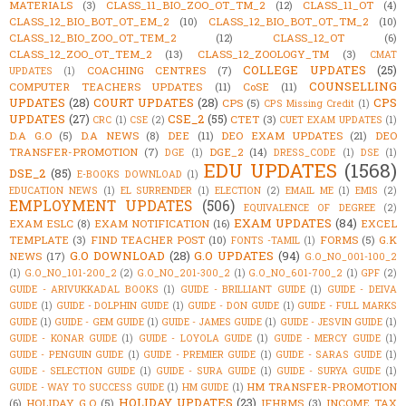
MATERIALS
(3)
CLASS_11_BIO_ZOO_OT_TM_2
(12)
CLASS_11_OT
(4)
CLASS_12_BIO_BOT_OT_EM_2
(10)
CLASS_12_BIO_BOT_OT_TM_2
(10)
CLASS_12_BIO_ZOO_OT_TEM_2
(12)
CLASS_12_OT
(6)
CLASS_12_ZOO_OT_TEM_2
(13)
CLASS_12_ZOOLOGY_TM
(3)
CMAT
COLLEGE UPDATES
(25)
COACHING CENTRES
(7)
UPDATES
(1)
COUNSELLING
COMPUTER TEACHERS UPDATES
(11)
CoSE
(11)
UPDATES
(28)
COURT UPDATES
(28)
CPS
CPS
(5)
CPS Missing Credit
(1)
UPDATES
(27)
CSE_2
(55)
CTET
(3)
CRC
(1)
CSE
(2)
CUET EXAM UPDATES
(1)
D.A G.O
(5)
D.A NEWS
(8)
DEE
(11)
DEO EXAM UPDATES
(21)
DEO
TRANSFER-PROMOTION
(7)
DGE_2
(14)
DGE
(1)
DRESS_CODE
(1)
DSE
(1)
EDU UPDATES
(1568)
DSE_2
(85)
E-BOOKS DOWNLOAD
(1)
EDUCATION NEWS
(1)
EL SURRENDER
(1)
ELECTION
(2)
EMAIL ME
(1)
EMIS
(2)
EMPLOYMENT UPDATES
(506)
EQUIVALENCE OF DEGREE
(2)
EXAM UPDATES
(84)
EXAM ESLC
(8)
EXAM NOTIFICATION
(16)
EXCEL
TEMPLATE
(3)
FIND TEACHER POST
(10)
FORMS
(5)
G.K
FONTS -TAMIL
(1)
G.O DOWNLOAD
(28)
G.O UPDATES
(94)
NEWS
(17)
G.O_NO_001-100_2
(1)
G.O_NO_101-200_2
(2)
G.O_NO_201-300_2
(1)
G.O_NO_601-700_2
(1)
GPF
(2)
GUIDE - ARIVUKKADAL BOOKS
(1)
GUIDE - BRILLIANT GUIDE
(1)
GUIDE - DEIVA
GUIDE
(1)
GUIDE - DOLPHIN GUIDE
(1)
GUIDE - DON GUIDE
(1)
GUIDE - FULL MARKS
GUIDE
(1)
GUIDE - GEM GUIDE
(1)
GUIDE - JAMES GUIDE
(1)
GUIDE - JESVIN GUIDE
(1)
GUIDE - KONAR GUIDE
(1)
GUIDE - LOYOLA GUIDE
(1)
GUIDE - MERCY GUIDE
(1)
GUIDE - PENGUIN GUIDE
(1)
GUIDE - PREMIER GUIDE
(1)
GUIDE - SARAS GUIDE
(1)
GUIDE - SELECTION GUIDE
(1)
GUIDE - SURA GUIDE
(1)
GUIDE - SURYA GUIDE
(1)
HM TRANSFER-PROMOTION
GUIDE - WAY TO SUCCESS GUIDE
(1)
HM GUIDE
(1)
HOLIDAY UPDATES
(23)
(6)
HOLIDAY G.O
(5)
IFHRMS
(3)
INCOME TAX