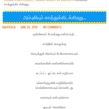
காத்துக்கிடக்கிறது...
அம்புலியும் காத்துக்கிடக்கிறது...
KALVISOLAI
JUNE 26, 2010
NO COMMENTS
மூங்கிலைப் போன்றது என்மொழி...
காற்றின் உரசலுக்கு
வெடித்துக் கிளம்பும் பேரோசையையும்
சுவரங்களின் எண்ணிக்கையில்
சுடப்பட்ட ஓட்டைகள் வழியாக
புல்லாங்குழலில் வழிந்தோடும்
மெல்லிசையையும் கொண்டது.
வளையும் என்பதற்காக
ஒடியும் அளவிற்கா