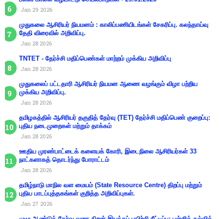
Jan 29 2026
முதுகலை ஆசிரியர் நியமனம் : காலிப்பணியிடங்கள் சேகரிப்பு. கலந்தாய்வு
தேதி விரைவில் அறிவிப்பு.
Jan 28 2026
TNTET - தேர்ச்சி மதிப்பெண்கள் மாற்றம் முக்கிய அறிவிப்பு
Jan 28 2026
முதுகலைப் பட்டதாரி ஆசிரியர் நியமன ஆணை வழங்கும் விழா பற்றிய
முக்கிய அறிவிப்பு.
Jan 28 2026
தமிழகத்தில் ஆசிரியர் தகுதித் தேர்வு (TET) தேர்ச்சி மதிப்பெண் குறைப்பு:
புதிய நடைமுறைகள் மற்றும் தாக்கம்
Jan 28 2026
ஊதிய முரண்பாட்டைக் களையக் கோரி, இடைநிலை ஆசிரியர்கள் 33
நாட்களாகத் தொடர்ந்து போராட்டம்
Jan 28 2026
தமிழ்நாடு மாநில வள மையம் (State Resource Centre) திறப்பு மற்றும்
புதிய பாடப்புத்தகங்கள் குறித்த அறிவிப்புகள்.
Jan 27 2026
முழு ஆண்டுத் தேர்வு வரை திறன் இயக்கப் பயிற்சி நீட்டிப்பு: பள்ளிக் கல்வித்