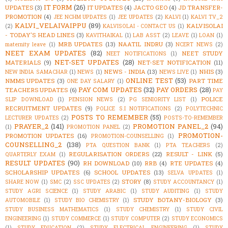
IT FORM
(26)
UPDATES
(3)
IT UPDATES
(4)
JACTO GEO
(4)
JD TRANSFER-
PROMOTION
(4)
JEE NCHM UPDATES
(1)
JEE UPDATES
(2)
KALVI
(1)
KALVI TV_2
KALVI_VELAIVAIPPU
(89)
KALVISOLAI
(2)
KALVISOLAI - CONTACT US
(1)
- TODAY'S HEAD LINES
(3)
KAVITHAIKAL
(1)
LAB ASST
(2)
LEAVE
(1)
LOAN
(1)
MRB UPDATES
(13)
NAATIL INDRU
(3)
maternity leave
(1)
NCERT NEWS
(2)
NEET EXAM UPDATES
(82)
NEET STUDY
NEET NOTIFICATIONS
(1)
NET-SET UPDATES
(28)
MATERIALS
(9)
NET-SET NOTIFICATION
(11)
NEWS - INDIA
(13)
NHIS
(3)
NEW INDIA SAMACHAR
(1)
NEWS
(1)
NEWS LIVE
(1)
ONLINE TEST
(53)
NMMS UPDATES
(3)
PART TIME
ONE DAY SALARY
(1)
PAY COM UPDATES
(32)
PAY ORDERS
(28)
TEACHERS UPDATES
(6)
PAY
POLICE
SLIP DOWNLOAD
(1)
PENSION NEWS
(2)
PG SENIORITY LIST
(1)
RECRUITMENT UPDATES
(9)
POLICE S.I NOTIFICATIONS
(2)
POLYTECHNIC
POSTS TO REMEMBER
(55)
LECTURER UPDATES
(2)
POSTS-TO-REMEMBER
PRAYER_2
(141)
PROMOTION PANEL_2
(94)
(1)
PROMOTION PANEL
(2)
PROMOTION-
PROMOTION UPDATES
(16)
PROMOTION-COUNSELLING
(1)
COUNSELLING_2
(138)
PTA QUESTION BANK
(1)
PTA TEACHERS
(2)
REGULARISATION ORDERS
(22)
RESULT - LINK
(5)
QUARTERLY EXAM
(1)
RESULT UPDATES
(90)
RH DOWNLOAD
(10)
RRB
(4)
RTE UPDATES
(4)
SCHOLARSHIP UPDATES
(6)
SCHOOL UPDATES
(13)
SELVA UPDATES
(1)
STORY
(8)
SHARE NOW
(1)
SMC
(2)
SSC UPDATES
(2)
STUDY ACCOUNTANCY
(1)
STUDY AGRI SCIENCE
(1)
STUDY ARABIC
(1)
STUDY AUDITING
(1)
STUDY
STUDY BOTANY-BIOLOGY
(3)
AUTOMOBILE
(1)
STUDY BIO CHEMISTRY
(1)
STUDY BUSINESS MATHEMATICS
(1)
STUDY CHEMISTRY
(1)
STUDY CIVIL
ENGINEERING
(1)
STUDY COMMERCE
(1)
STUDY COMPUTER
(2)
STUDY ECONOMICS
(1)
STUDY EDUCATION
(2)
STUDY ELECTRICAL ENGINEERING
(1)
STUDY