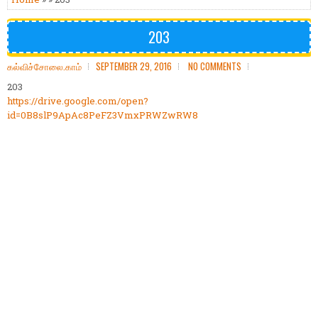
203
கல்விச்சோலை.காம்
SEPTEMBER 29, 2016
NO COMMENTS
203
https://drive.google.com/open?
id=0B8slP9ApAc8PeFZ3VmxPRWZwRW8