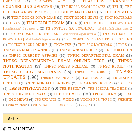
TEACHERS TRANSFER
UPDATES
(4)
TEACHERS HOME
(1)
COUNSELLING UPDATES
(46)
TET
TECHNICAL EXAM UPDATES
(2)
TET
(1)
TET UPDATES
OFFICIAL ANSWER KEY
(6)
TET STUDY MATERIALS
(16)
(69)
TEXT BOOKS DOWNLOAD
(16)
TEXT BOOKS NEWS
(6)
TEXT MATERIALS
TIME TABLE EXAM
(41)
(1)
THIRAN
(1)
TN
(1)
TN GOVT DSE G.O DOWNLOAD
| பள்ளிக்கல்வி அரசாணை 1
(2)
TN GOVT DSE G.O DOWNLOAD | பள்ளிக்கல்வி அரசாணை 2
(1)
TN GOVT DSE G.O DOWNLOAD | பள்ளிக்கல்வி அரசாணை 3
(1)
TN GOVT DSE G.O
DOWNLOAD | பள்ளிக்கல்வி அரசாணை 4
(1)
TN PROMOTION - TRANSFER - COUSELLING
TNCMTSE
(5)
(1)
TN TEXT BOOKS ONLINE
(1)
TNFUSRC MATERIALS
(1)
TNPS
(1)
TNPSC ANNUAL PLANNER
(10)
TNPSC ANSWER KEY
(3)
TNPSC BULLETIN
TNPSC CURRENT AFFAIRS
(20)
TNPSC DEPARTMENTAL EXAM
(19)
(1)
TNPSC DEPARTMENTAL EXAM ONLINE TEST
(61)
TNPSC
NOTIFICATION
(53)
TNPSC PRESS RELEASE
(3)
TNPSC RESULT
(4)
TNPSC
TNPSC STUDY MATERIALS
(35)
TNPSC SYLLABUS
(1)
UPDATES
(196)
TOP-POSTS
(13)
TRANSFER
TNUSRB MATERIALS
(2)
UPDATES
(18)
TRB ANNUAL PLANNER
(7)
TRB ANSWER KEY
(4)
TRB BEO
TRB NOTIFICATIONS
(30)
TRB RESULT
(7)
(2)
TRB SPECIAL TEACHERS
(1)
TRB UPDATES
(161)
TRB STUDY MATERIALS
(3)
TRUST EXAM
(4)
TTSE
UGC NEWS
(4)
VIDEO
(6)
(2)
UPS UPDATES
(1)
VIDEOS FOR TNPSC
(1)
WEBSITE
(1)
What's New.
(1)
WHATSAPP UPLOAD 2023
(2)
எப்படி ?
(1)
LABELS
@ FLASH NEWS