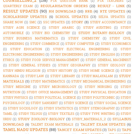
COUNSELLING_2
(138)
PTA QUESTION BANK
(1)
PTA TEACHERS
(2)
REGULARISATION ORDERS
(22)
RESULT - LINK
(5)
QUARTERLY EXAM
(1)
RESULT UPDATES
(90)
RH DOWNLOAD
(10)
RRB
(4)
RTE UPDATES
(4)
SCHOLARSHIP UPDATES
(6)
SCHOOL UPDATES
(13)
SELVA UPDATES
(1)
STORY
(8)
SHARE NOW
(1)
SMC
(2)
SSC UPDATES
(2)
STUDY ACCOUNTANCY
(1)
STUDY AGRI SCIENCE
(1)
STUDY ARABIC
(1)
STUDY AUDITING
(1)
STUDY
STUDY BOTANY-BIOLOGY
(3)
AUTOMOBILE
(1)
STUDY BIO CHEMISTRY
(1)
STUDY BUSINESS MATHEMATICS
(1)
STUDY CHEMISTRY
(1)
STUDY CIVIL
ENGINEERING
(1)
STUDY COMMERCE
(1)
STUDY COMPUTER
(2)
STUDY ECONOMICS
(1)
STUDY EDUCATION
(2)
STUDY ELECTRICAL ENGINEERING
(1)
STUDY
ELECTRONIC ENGINEERING
(1)
STUDY ENGINEERING
(2)
STUDY ENGLISH
(1)
STUDY
ETHICS
(1)
STUDY FOOD SERVICE MANAGEMENT
(1)
STUDY GENERAL MACHINIST
(1)
STUDY GENERAL STUDIES
(1)
STUDY GEOGRAPHY
(1)
STUDY GEOLOGY
(1)
STUDY HINDU RELIGION
(1)
STUDY HISTORY
(1)
STUDY HOME SCIENCE
(1)
STUDY
STUDY
KANNADA
(1)
STUDY LAW
(1)
STUDY LIBRARY
(1)
STUDY MALAYALAM
(1)
MATERIALS
(5)
STUDY MATHEMATICS
(1)
STUDY MECHANICAL ENGINEERING
(1)
STUDY MEDICINE
(1)
STUDY MICROBIOLOGY
(1)
STUDY NURSING
(1)
STUDY
NUTRITION
(1)
STUDY OFFICE MANAGEMENT
(1)
STUDY PHYSICAL EDUCATION
(1)
STUDY PHYSICS
(1)
STUDY POLITICAL SCIENCE
(1)
STUDY POLYTECHNIC
(1)
STUDY
PSYCHOLOGY
(1)
STUDY SANSKRIT
(1)
STUDY SCIENCE
(1)
STUDY SOCIAL SCIENCE
(1)
STUDY SOCIOLOGY
(1)
STUDY STATISTICS
(1)
STUDY STENOGRAPHY
(1)
STUDY
TAMIL
(1)
STUDY TELUGU
(1)
STUDY TEXTILES
(1)
STUDY TYPE WRITING
(1)
STUDY
STUDY ZOOLOGY-BIOLOGY
(3)
SYLLABUS
URDU
(1)
STUDY_MATERIALS_2
(1)
DOWNLOAD
(6)
TALENT EXAM UPDATES
(6)
TALENT EXAM MATERIALS
(1)
TAMIL NADU UPDATES
(88)
TANCET EXAM UPDATES
(3)
TAPS
TAPS
(1)