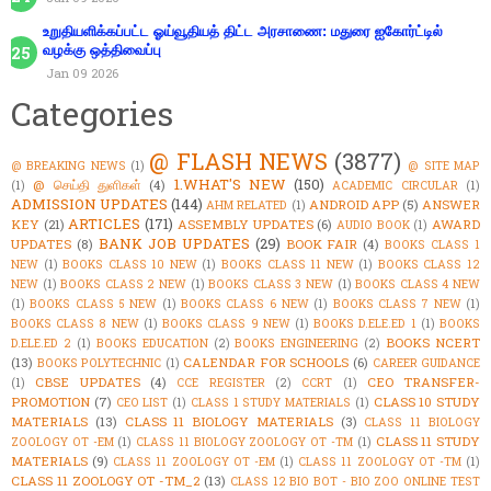
உறுதியளிக்கப்பட்ட ஓய்வூதியத் திட்ட அரசாணை: மதுரை ஐகோர்ட்டில்
வழக்கு ஒத்திவைப்பு
Jan 09 2026
Categories
@ FLASH NEWS
(3877)
@ BREAKING NEWS
(1)
@ SITE MAP
1.WHAT'S NEW
(150)
@ செய்தி துளிகள்
(4)
(1)
ACADEMIC CIRCULAR
(1)
ADMISSION UPDATES
(144)
ANDROID APP
(5)
ANSWER
AHM RELATED
(1)
ARTICLES
(171)
KEY
(21)
ASSEMBLY UPDATES
(6)
AWARD
AUDIO BOOK
(1)
BANK JOB UPDATES
(29)
UPDATES
(8)
BOOK FAIR
(4)
BOOKS CLASS 1
NEW
(1)
BOOKS CLASS 10 NEW
(1)
BOOKS CLASS 11 NEW
(1)
BOOKS CLASS 12
NEW
(1)
BOOKS CLASS 2 NEW
(1)
BOOKS CLASS 3 NEW
(1)
BOOKS CLASS 4 NEW
(1)
BOOKS CLASS 5 NEW
(1)
BOOKS CLASS 6 NEW
(1)
BOOKS CLASS 7 NEW
(1)
BOOKS CLASS 8 NEW
(1)
BOOKS CLASS 9 NEW
(1)
BOOKS D.ELE.ED 1
(1)
BOOKS
BOOKS NCERT
D.ELE.ED 2
(1)
BOOKS EDUCATION
(2)
BOOKS ENGINEERING
(2)
(13)
CALENDAR FOR SCHOOLS
(6)
BOOKS POLYTECHNIC
(1)
CAREER GUIDANCE
CBSE UPDATES
(4)
CEO TRANSFER-
(1)
CCE REGISTER
(2)
CCRT
(1)
PROMOTION
(7)
CLASS 10 STUDY
CEO LIST
(1)
CLASS 1 STUDY MATERIALS
(1)
MATERIALS
(13)
CLASS 11 BIOLOGY MATERIALS
(3)
CLASS 11 BIOLOGY
CLASS 11 STUDY
ZOOLOGY OT -EM
(1)
CLASS 11 BIOLOGY ZOOLOGY OT -TM
(1)
MATERIALS
(9)
CLASS 11 ZOOLOGY OT -EM
(1)
CLASS 11 ZOOLOGY OT -TM
(1)
CLASS 11 ZOOLOGY OT -TM_2
(13)
CLASS 12 BIO BOT - BIO ZOO ONLINE TEST