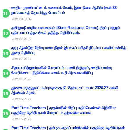
ஊதிய முரண்பாட்டைக் களையக் கோரி, இடைநிலை ஆசிரியர்கள் 33
நாட்களாகத் தொடர்ந்து போராட்டம்
Jan 28 2026
தமிழ்நாடு மாநில வள மையம் (State Resource Centre) திறப்பு மற்றும்
புதிய பாடப்புத்தகங்கள் குறித்த அறிவிப்புகள்.
Jan 27 2026
முழு ஆண்டுத் தேர்வு வரை திறன் இயக்கப் பயிற்சி நீட்டிப்பு: பள்ளிக் கல்வித்
துறை அறிவிப்பு
Jan 27 2026
சிறப்பு பயிற்றுனர்களின் போராட்டம் : பணி நிரந்தரம், ஊதிய உயர்வு
கோரிக்கை – நிதியில்லை எனக் கூறி அரசு கைவிரிப்பு
Jan 27 2026
துணை மருத்துவப் படிப்புகளுக்கு நீட் தேர்வு கட்டாயம்: 2026-27 கல்வி
ஆண்டில் அமல்.
Jan 25 2026
Part Time Teachers | முதல்வரின் சிறப்பு மதிப்பெண்கள் அறிவிப்பு:
பகுதிநேர ஆசிரியர்கள் போராட்டம் தற்காலிக வாபஸ்.
Jan 25 2026
Part Time Teachers | தமிழக அரசுப் பள்ளிகளில் பகுதிநேர ஆசிரியர்கள்