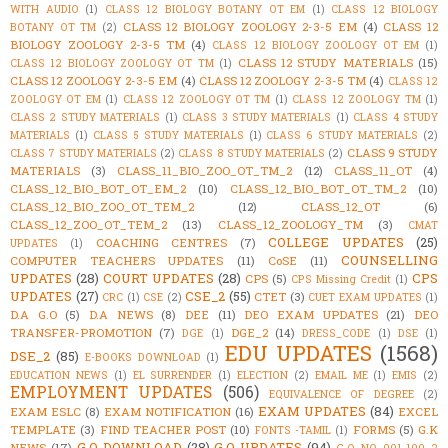
WITH AUDIO
(1)
CLASS 12 BIOLOGY BOTANY OT EM
(1)
CLASS 12 BIOLOGY
CLASS 12 BIOLOGY ZOOLOGY 2-3-5 EM
(4)
CLASS 12
BOTANY OT TM
(2)
BIOLOGY ZOOLOGY 2-3-5 TM
(4)
CLASS 12 BIOLOGY ZOOLOGY OT EM
(1)
CLASS 12 STUDY MATERIALS
(15)
CLASS 12 BIOLOGY ZOOLOGY OT TM
(1)
CLASS 12 ZOOLOGY 2-3-5 EM
(4)
CLASS 12 ZOOLOGY 2-3-5 TM
(4)
CLASS 12
ZOOLOGY OT EM
(1)
CLASS 12 ZOOLOGY OT TM
(1)
CLASS 12 ZOOLOGY TM
(1)
CLASS 2 STUDY MATERIALS
(1)
CLASS 3 STUDY MATERIALS
(1)
CLASS 4 STUDY
MATERIALS
(1)
CLASS 5 STUDY MATERIALS
(1)
CLASS 6 STUDY MATERIALS
(2)
CLASS 9 STUDY
CLASS 7 STUDY MATERIALS
(2)
CLASS 8 STUDY MATERIALS
(2)
MATERIALS
(3)
CLASS_11_BIO_ZOO_OT_TM_2
(12)
CLASS_11_OT
(4)
CLASS_12_BIO_BOT_OT_EM_2
(10)
CLASS_12_BIO_BOT_OT_TM_2
(10)
CLASS_12_BIO_ZOO_OT_TEM_2
(12)
CLASS_12_OT
(6)
CLASS_12_ZOO_OT_TEM_2
(13)
CLASS_12_ZOOLOGY_TM
(3)
CMAT
COLLEGE UPDATES
(25)
COACHING CENTRES
(7)
UPDATES
(1)
COUNSELLING
COMPUTER TEACHERS UPDATES
(11)
CoSE
(11)
UPDATES
(28)
COURT UPDATES
(28)
CPS
CPS
(5)
CPS Missing Credit
(1)
UPDATES
(27)
CSE_2
(55)
CTET
(3)
CRC
(1)
CSE
(2)
CUET EXAM UPDATES
(1)
D.A G.O
(5)
D.A NEWS
(8)
DEE
(11)
DEO EXAM UPDATES
(21)
DEO
TRANSFER-PROMOTION
(7)
DGE_2
(14)
DGE
(1)
DRESS_CODE
(1)
DSE
(1)
EDU UPDATES
(1568)
DSE_2
(85)
E-BOOKS DOWNLOAD
(1)
EDUCATION NEWS
(1)
EL SURRENDER
(1)
ELECTION
(2)
EMAIL ME
(1)
EMIS
(2)
EMPLOYMENT UPDATES
(506)
EQUIVALENCE OF DEGREE
(2)
EXAM UPDATES
(84)
EXAM ESLC
(8)
EXAM NOTIFICATION
(16)
EXCEL
TEMPLATE
(3)
FIND TEACHER POST
(10)
FORMS
(5)
G.K
FONTS -TAMIL
(1)
G.O DOWNLOAD
(28)
G.O UPDATES
(94)
NEWS
(17)