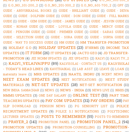
G.O_NO_001-100_2
(1)
G.O_NO_101-200_2
(2)
G.O_NO_201-300_2
(1)
G.O_NO_601-700_2
(1)
GPF
(2)
GUIDE - ARIVUKKADAL BOOKS
(1)
GUIDE - BRILLIANT GUIDE
(1)
GUIDE - DEIVA
GUIDE
(1)
GUIDE - DOLPHIN GUIDE
(1)
GUIDE - DON GUIDE
(1)
GUIDE - FULL MARKS
GUIDE
(1)
GUIDE - GEM GUIDE
(1)
GUIDE - JAMES GUIDE
(1)
GUIDE - JESVIN GUIDE
(1)
GUIDE - KONAR GUIDE
(1)
GUIDE - LOYOLA GUIDE
(1)
GUIDE - MERCY GUIDE
(1)
GUIDE - PENGUIN GUIDE
(1)
GUIDE - PREMIER GUIDE
(1)
GUIDE - SARAS GUIDE
(1)
GUIDE - SELECTION GUIDE
(1)
GUIDE - SURA GUIDE
(1)
GUIDE - SURYA GUIDE
(1)
HM TRANSFER-PROMOTION
GUIDE - WAY TO SUCCESS GUIDE
(1)
HM GUIDE
(1)
HOLIDAY UPDATES
(23)
(6)
HOLIDAY G.O
(5)
IFHRMS
(3)
INCOME TAX
IT FORM
(26)
UPDATES
(3)
IT UPDATES
(4)
JACTO GEO
(4)
JD TRANSFER-
PROMOTION
(4)
JEE NCHM UPDATES
(1)
JEE UPDATES
(2)
KALVI
(1)
KALVI TV_2
KALVI_VELAIVAIPPU
(89)
KALVISOLAI
(2)
KALVISOLAI - CONTACT US
(1)
- TODAY'S HEAD LINES
(3)
KAVITHAIKAL
(1)
LAB ASST
(2)
LEAVE
(1)
LOAN
(1)
MRB UPDATES
(13)
NAATIL INDRU
(3)
maternity leave
(1)
NCERT NEWS
(2)
NEET EXAM UPDATES
(82)
NEET STUDY
NEET NOTIFICATIONS
(1)
NET-SET UPDATES
(28)
MATERIALS
(9)
NET-SET NOTIFICATION
(11)
NEWS - INDIA
(13)
NHIS
(3)
NEW INDIA SAMACHAR
(1)
NEWS
(1)
NEWS LIVE
(1)
ONLINE TEST
(53)
NMMS UPDATES
(3)
PART TIME
ONE DAY SALARY
(1)
PAY COM UPDATES
(32)
PAY ORDERS
(28)
TEACHERS UPDATES
(6)
PAY
POLICE
SLIP DOWNLOAD
(1)
PENSION NEWS
(2)
PG SENIORITY LIST
(1)
RECRUITMENT UPDATES
(9)
POLICE S.I NOTIFICATIONS
(2)
POLYTECHNIC
POSTS TO REMEMBER
(55)
LECTURER UPDATES
(2)
POSTS-TO-REMEMBER
PRAYER_2
(141)
PROMOTION PANEL_2
(94)
(1)
PROMOTION PANEL
(2)
PROMOTION-
PROMOTION UPDATES
(16)
PROMOTION-COUNSELLING
(1)