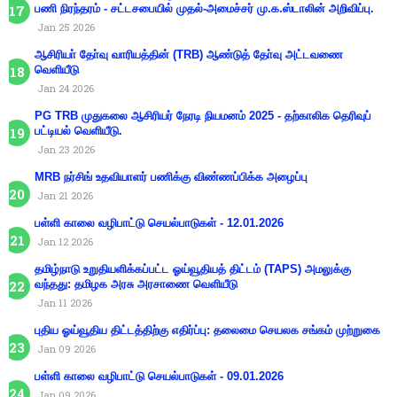
பணி நிரந்தரம் - சட்டசபையில் முதல்-அமைச்சர் மு.க.ஸ்டாலின் அறிவிப்பு.
Jan 25 2026
ஆசிரியா் தோ்வு வாரியத்தின் (TRB) ஆண்டுத் தோ்வு அட்டவணை
வெளியீடு
Jan 24 2026
PG TRB முதுகலை ஆசிரியர் நேரடி நியமனம் 2025 - தற்காலிக தெரிவுப்
பட்டியல் வெளியீடு.
Jan 23 2026
MRB நர்சிங் உதவியாளர் பணிக்கு விண்ணப்பிக்க அழைப்பு
Jan 21 2026
பள்ளி காலை வழிபாட்டு செயல்பாடுகள் - 12.01.2026
Jan 12 2026
தமிழ்நாடு உறுதியளிக்கப்பட்ட ஓய்வூதியத் திட்டம் (TAPS) அமலுக்கு
வந்தது: தமிழக அரசு அரசாணை வெளியீடு
Jan 11 2026
புதிய ஓய்வூதிய திட்டத்திற்கு எதிர்ப்பு: தலைமை செயலக சங்கம் முற்றுகை
Jan 09 2026
பள்ளி காலை வழிபாட்டு செயல்பாடுகள் - 09.01.2026
Jan 09 2026