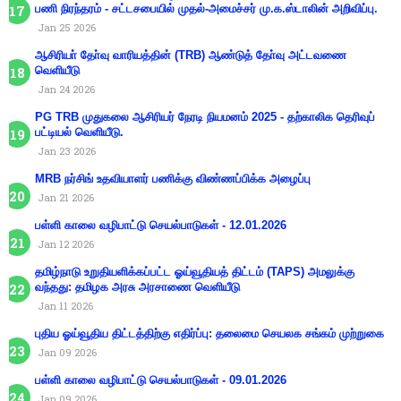
பணி நிரந்தரம் - சட்டசபையில் முதல்-அமைச்சர் மு.க.ஸ்டாலின் அறிவிப்பு.
Jan 25 2026
ஆசிரியா் தோ்வு வாரியத்தின் (TRB) ஆண்டுத் தோ்வு அட்டவணை
வெளியீடு
Jan 24 2026
PG TRB முதுகலை ஆசிரியர் நேரடி நியமனம் 2025 - தற்காலிக தெரிவுப்
பட்டியல் வெளியீடு.
Jan 23 2026
MRB நர்சிங் உதவியாளர் பணிக்கு விண்ணப்பிக்க அழைப்பு
Jan 21 2026
பள்ளி காலை வழிபாட்டு செயல்பாடுகள் - 12.01.2026
Jan 12 2026
தமிழ்நாடு உறுதியளிக்கப்பட்ட ஓய்வூதியத் திட்டம் (TAPS) அமலுக்கு
வந்தது: தமிழக அரசு அரசாணை வெளியீடு
Jan 11 2026
புதிய ஓய்வூதிய திட்டத்திற்கு எதிர்ப்பு: தலைமை செயலக சங்கம் முற்றுகை
Jan 09 2026
பள்ளி காலை வழிபாட்டு செயல்பாடுகள் - 09.01.2026
Jan 09 2026