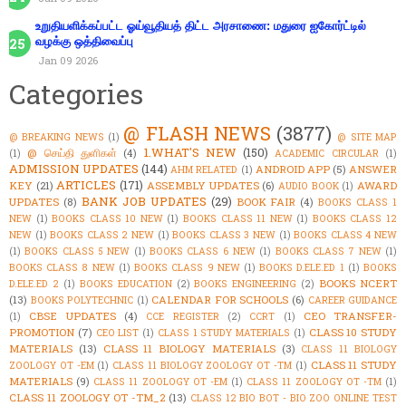
உறுதியளிக்கப்பட்ட ஓய்வூதியத் திட்ட அரசாணை: மதுரை ஐகோர்ட்டில்
வழக்கு ஒத்திவைப்பு
Jan 09 2026
Categories
@ FLASH NEWS
(3877)
@ BREAKING NEWS
(1)
@ SITE MAP
1.WHAT'S NEW
(150)
@ செய்தி துளிகள்
(4)
(1)
ACADEMIC CIRCULAR
(1)
ADMISSION UPDATES
(144)
ANDROID APP
(5)
ANSWER
AHM RELATED
(1)
ARTICLES
(171)
KEY
(21)
ASSEMBLY UPDATES
(6)
AWARD
AUDIO BOOK
(1)
BANK JOB UPDATES
(29)
UPDATES
(8)
BOOK FAIR
(4)
BOOKS CLASS 1
NEW
(1)
BOOKS CLASS 10 NEW
(1)
BOOKS CLASS 11 NEW
(1)
BOOKS CLASS 12
NEW
(1)
BOOKS CLASS 2 NEW
(1)
BOOKS CLASS 3 NEW
(1)
BOOKS CLASS 4 NEW
(1)
BOOKS CLASS 5 NEW
(1)
BOOKS CLASS 6 NEW
(1)
BOOKS CLASS 7 NEW
(1)
BOOKS CLASS 8 NEW
(1)
BOOKS CLASS 9 NEW
(1)
BOOKS D.ELE.ED 1
(1)
BOOKS
BOOKS NCERT
D.ELE.ED 2
(1)
BOOKS EDUCATION
(2)
BOOKS ENGINEERING
(2)
(13)
CALENDAR FOR SCHOOLS
(6)
BOOKS POLYTECHNIC
(1)
CAREER GUIDANCE
CBSE UPDATES
(4)
CEO TRANSFER-
(1)
CCE REGISTER
(2)
CCRT
(1)
PROMOTION
(7)
CLASS 10 STUDY
CEO LIST
(1)
CLASS 1 STUDY MATERIALS
(1)
MATERIALS
(13)
CLASS 11 BIOLOGY MATERIALS
(3)
CLASS 11 BIOLOGY
CLASS 11 STUDY
ZOOLOGY OT -EM
(1)
CLASS 11 BIOLOGY ZOOLOGY OT -TM
(1)
MATERIALS
(9)
CLASS 11 ZOOLOGY OT -EM
(1)
CLASS 11 ZOOLOGY OT -TM
(1)
CLASS 11 ZOOLOGY OT -TM_2
(13)
CLASS 12 BIO BOT - BIO ZOO ONLINE TEST