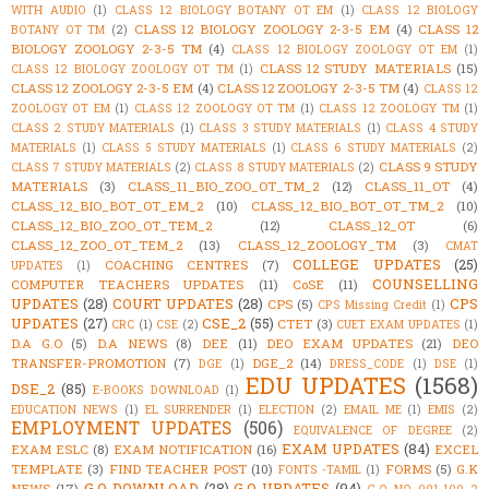
WITH AUDIO
(1)
CLASS 12 BIOLOGY BOTANY OT EM
(1)
CLASS 12 BIOLOGY
CLASS 12 BIOLOGY ZOOLOGY 2-3-5 EM
(4)
CLASS 12
BOTANY OT TM
(2)
BIOLOGY ZOOLOGY 2-3-5 TM
(4)
CLASS 12 BIOLOGY ZOOLOGY OT EM
(1)
CLASS 12 STUDY MATERIALS
(15)
CLASS 12 BIOLOGY ZOOLOGY OT TM
(1)
CLASS 12 ZOOLOGY 2-3-5 EM
(4)
CLASS 12 ZOOLOGY 2-3-5 TM
(4)
CLASS 12
ZOOLOGY OT EM
(1)
CLASS 12 ZOOLOGY OT TM
(1)
CLASS 12 ZOOLOGY TM
(1)
CLASS 2 STUDY MATERIALS
(1)
CLASS 3 STUDY MATERIALS
(1)
CLASS 4 STUDY
MATERIALS
(1)
CLASS 5 STUDY MATERIALS
(1)
CLASS 6 STUDY MATERIALS
(2)
CLASS 9 STUDY
CLASS 7 STUDY MATERIALS
(2)
CLASS 8 STUDY MATERIALS
(2)
MATERIALS
(3)
CLASS_11_BIO_ZOO_OT_TM_2
(12)
CLASS_11_OT
(4)
CLASS_12_BIO_BOT_OT_EM_2
(10)
CLASS_12_BIO_BOT_OT_TM_2
(10)
CLASS_12_BIO_ZOO_OT_TEM_2
(12)
CLASS_12_OT
(6)
CLASS_12_ZOO_OT_TEM_2
(13)
CLASS_12_ZOOLOGY_TM
(3)
CMAT
COLLEGE UPDATES
(25)
COACHING CENTRES
(7)
UPDATES
(1)
COUNSELLING
COMPUTER TEACHERS UPDATES
(11)
CoSE
(11)
UPDATES
(28)
COURT UPDATES
(28)
CPS
CPS
(5)
CPS Missing Credit
(1)
UPDATES
(27)
CSE_2
(55)
CTET
(3)
CRC
(1)
CSE
(2)
CUET EXAM UPDATES
(1)
D.A G.O
(5)
D.A NEWS
(8)
DEE
(11)
DEO EXAM UPDATES
(21)
DEO
TRANSFER-PROMOTION
(7)
DGE_2
(14)
DGE
(1)
DRESS_CODE
(1)
DSE
(1)
EDU UPDATES
(1568)
DSE_2
(85)
E-BOOKS DOWNLOAD
(1)
EDUCATION NEWS
(1)
EL SURRENDER
(1)
ELECTION
(2)
EMAIL ME
(1)
EMIS
(2)
EMPLOYMENT UPDATES
(506)
EQUIVALENCE OF DEGREE
(2)
EXAM UPDATES
(84)
EXAM ESLC
(8)
EXAM NOTIFICATION
(16)
EXCEL
TEMPLATE
(3)
FIND TEACHER POST
(10)
FORMS
(5)
G.K
FONTS -TAMIL
(1)
G.O DOWNLOAD
(28)
G.O UPDATES
(94)
NEWS
(17)