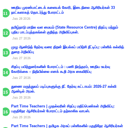
ஊதிய முரண்பாட்டைக் களையக் கோரி, இடைநிலை ஆசிரியர்கள் 33
நாட்களாகத் தொடர்ந்து போராட்டம்
Jan 28 2026
தமிழ்நாடு மாநில வள மையம் (State Resource Centre) திறப்பு மற்றும்
புதிய பாடப்புத்தகங்கள் குறித்த அறிவிப்புகள்.
Jan 27 2026
முழு ஆண்டுத் தேர்வு வரை திறன் இயக்கப் பயிற்சி நீட்டிப்பு: பள்ளிக் கல்வித்
துறை அறிவிப்பு
Jan 27 2026
சிறப்பு பயிற்றுனர்களின் போராட்டம் : பணி நிரந்தரம், ஊதிய உயர்வு
கோரிக்கை – நிதியில்லை எனக் கூறி அரசு கைவிரிப்பு
Jan 27 2026
துணை மருத்துவப் படிப்புகளுக்கு நீட் தேர்வு கட்டாயம்: 2026-27 கல்வி
ஆண்டில் அமல்.
Jan 25 2026
Part Time Teachers | முதல்வரின் சிறப்பு மதிப்பெண்கள் அறிவிப்பு:
பகுதிநேர ஆசிரியர்கள் போராட்டம் தற்காலிக வாபஸ்.
Jan 25 2026
Part Time Teachers | தமிழக அரசுப் பள்ளிகளில் பகுதிநேர ஆசிரியர்கள்