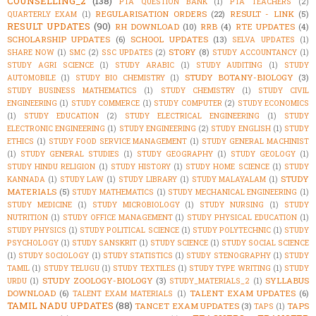
COUNSELLING_2
(138)
PTA QUESTION BANK
(1)
PTA TEACHERS
(2)
REGULARISATION ORDERS
(22)
RESULT - LINK
(5)
QUARTERLY EXAM
(1)
RESULT UPDATES
(90)
RH DOWNLOAD
(10)
RRB
(4)
RTE UPDATES
(4)
SCHOLARSHIP UPDATES
(6)
SCHOOL UPDATES
(13)
SELVA UPDATES
(1)
STORY
(8)
SHARE NOW
(1)
SMC
(2)
SSC UPDATES
(2)
STUDY ACCOUNTANCY
(1)
STUDY AGRI SCIENCE
(1)
STUDY ARABIC
(1)
STUDY AUDITING
(1)
STUDY
STUDY BOTANY-BIOLOGY
(3)
AUTOMOBILE
(1)
STUDY BIO CHEMISTRY
(1)
STUDY BUSINESS MATHEMATICS
(1)
STUDY CHEMISTRY
(1)
STUDY CIVIL
ENGINEERING
(1)
STUDY COMMERCE
(1)
STUDY COMPUTER
(2)
STUDY ECONOMICS
(1)
STUDY EDUCATION
(2)
STUDY ELECTRICAL ENGINEERING
(1)
STUDY
ELECTRONIC ENGINEERING
(1)
STUDY ENGINEERING
(2)
STUDY ENGLISH
(1)
STUDY
ETHICS
(1)
STUDY FOOD SERVICE MANAGEMENT
(1)
STUDY GENERAL MACHINIST
(1)
STUDY GENERAL STUDIES
(1)
STUDY GEOGRAPHY
(1)
STUDY GEOLOGY
(1)
STUDY HINDU RELIGION
(1)
STUDY HISTORY
(1)
STUDY HOME SCIENCE
(1)
STUDY
STUDY
KANNADA
(1)
STUDY LAW
(1)
STUDY LIBRARY
(1)
STUDY MALAYALAM
(1)
MATERIALS
(5)
STUDY MATHEMATICS
(1)
STUDY MECHANICAL ENGINEERING
(1)
STUDY MEDICINE
(1)
STUDY MICROBIOLOGY
(1)
STUDY NURSING
(1)
STUDY
NUTRITION
(1)
STUDY OFFICE MANAGEMENT
(1)
STUDY PHYSICAL EDUCATION
(1)
STUDY PHYSICS
(1)
STUDY POLITICAL SCIENCE
(1)
STUDY POLYTECHNIC
(1)
STUDY
PSYCHOLOGY
(1)
STUDY SANSKRIT
(1)
STUDY SCIENCE
(1)
STUDY SOCIAL SCIENCE
(1)
STUDY SOCIOLOGY
(1)
STUDY STATISTICS
(1)
STUDY STENOGRAPHY
(1)
STUDY
TAMIL
(1)
STUDY TELUGU
(1)
STUDY TEXTILES
(1)
STUDY TYPE WRITING
(1)
STUDY
STUDY ZOOLOGY-BIOLOGY
(3)
SYLLABUS
URDU
(1)
STUDY_MATERIALS_2
(1)
DOWNLOAD
(6)
TALENT EXAM UPDATES
(6)
TALENT EXAM MATERIALS
(1)
TAMIL NADU UPDATES
(88)
TANCET EXAM UPDATES
(3)
TAPS
TAPS
(1)