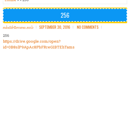
256
கல்விச்சோலை.காம்
SEPTEMBER 30, 2016
NO COMMENTS
256
https://drive.google.com/open?
id=0B8slP9ApAc8PbFRreG1BTEhTams