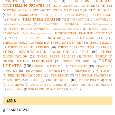
TEACHERS TRANSFER
UPDATES
(4)
TEACHERS HOME
(1)
COUNSELLING UPDATES
(46)
TET
TECHNICAL EXAM UPDATES
(2)
TET
(1)
TET UPDATES
OFFICIAL ANSWER KEY
(6)
TET STUDY MATERIALS
(16)
(69)
TEXT BOOKS DOWNLOAD
(16)
TEXT BOOKS NEWS
(6)
TEXT MATERIALS
TIME TABLE EXAM
(41)
(1)
THIRAN
(1)
TN
(1)
TN GOVT DSE G.O DOWNLOAD
| பள்ளிக்கல்வி அரசாணை 1
(2)
TN GOVT DSE G.O DOWNLOAD | பள்ளிக்கல்வி அரசாணை 2
(1)
TN GOVT DSE G.O DOWNLOAD | பள்ளிக்கல்வி அரசாணை 3
(1)
TN GOVT DSE G.O
DOWNLOAD | பள்ளிக்கல்வி அரசாணை 4
(1)
TN PROMOTION - TRANSFER - COUSELLING
TNCMTSE
(5)
(1)
TN TEXT BOOKS ONLINE
(1)
TNFUSRC MATERIALS
(1)
TNPS
(1)
TNPSC ANNUAL PLANNER
(10)
TNPSC ANSWER KEY
(3)
TNPSC BULLETIN
TNPSC CURRENT AFFAIRS
(20)
TNPSC DEPARTMENTAL EXAM
(19)
(1)
TNPSC DEPARTMENTAL EXAM ONLINE TEST
(61)
TNPSC
NOTIFICATION
(53)
TNPSC PRESS RELEASE
(3)
TNPSC RESULT
(4)
TNPSC
TNPSC STUDY MATERIALS
(35)
TNPSC SYLLABUS
(1)
UPDATES
(196)
TOP-POSTS
(13)
TRANSFER
TNUSRB MATERIALS
(2)
UPDATES
(18)
TRB ANNUAL PLANNER
(7)
TRB ANSWER KEY
(4)
TRB BEO
TRB NOTIFICATIONS
(30)
TRB RESULT
(7)
(2)
TRB SPECIAL TEACHERS
(1)
TRB UPDATES
(161)
TRB STUDY MATERIALS
(3)
TRUST EXAM
(4)
TTSE
UGC NEWS
(4)
VIDEO
(6)
(2)
UPS UPDATES
(1)
VIDEOS FOR TNPSC
(1)
WEBSITE
(1)
What's New.
(1)
WHATSAPP UPLOAD 2023
(2)
எப்படி ?
(1)
LABELS
@ FLASH NEWS