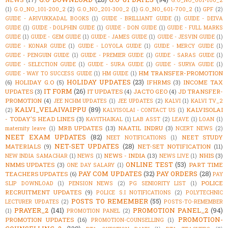
G.O_NO_001-100_2
(1)
G.O_NO_101-200_2
(2)
G.O_NO_201-300_2
(1)
G.O_NO_601-700_2
(1)
GPF
(2)
GUIDE - ARIVUKKADAL BOOKS
(1)
GUIDE - BRILLIANT GUIDE
(1)
GUIDE - DEIVA
GUIDE
(1)
GUIDE - DOLPHIN GUIDE
(1)
GUIDE - DON GUIDE
(1)
GUIDE - FULL MARKS
GUIDE
(1)
GUIDE - GEM GUIDE
(1)
GUIDE - JAMES GUIDE
(1)
GUIDE - JESVIN GUIDE
(1)
GUIDE - KONAR GUIDE
(1)
GUIDE - LOYOLA GUIDE
(1)
GUIDE - MERCY GUIDE
(1)
GUIDE - PENGUIN GUIDE
(1)
GUIDE - PREMIER GUIDE
(1)
GUIDE - SARAS GUIDE
(1)
GUIDE - SELECTION GUIDE
(1)
GUIDE - SURA GUIDE
(1)
GUIDE - SURYA GUIDE
(1)
HM TRANSFER-PROMOTION
GUIDE - WAY TO SUCCESS GUIDE
(1)
HM GUIDE
(1)
HOLIDAY UPDATES
(23)
(6)
HOLIDAY G.O
(5)
IFHRMS
(3)
INCOME TAX
IT FORM
(26)
UPDATES
(3)
IT UPDATES
(4)
JACTO GEO
(4)
JD TRANSFER-
PROMOTION
(4)
JEE NCHM UPDATES
(1)
JEE UPDATES
(2)
KALVI
(1)
KALVI TV_2
KALVI_VELAIVAIPPU
(89)
KALVISOLAI
(2)
KALVISOLAI - CONTACT US
(1)
- TODAY'S HEAD LINES
(3)
KAVITHAIKAL
(1)
LAB ASST
(2)
LEAVE
(1)
LOAN
(1)
MRB UPDATES
(13)
NAATIL INDRU
(3)
maternity leave
(1)
NCERT NEWS
(2)
NEET EXAM UPDATES
(82)
NEET STUDY
NEET NOTIFICATIONS
(1)
NET-SET UPDATES
(28)
MATERIALS
(9)
NET-SET NOTIFICATION
(11)
NEWS - INDIA
(13)
NHIS
(3)
NEW INDIA SAMACHAR
(1)
NEWS
(1)
NEWS LIVE
(1)
ONLINE TEST
(53)
NMMS UPDATES
(3)
PART TIME
ONE DAY SALARY
(1)
PAY COM UPDATES
(32)
PAY ORDERS
(28)
TEACHERS UPDATES
(6)
PAY
POLICE
SLIP DOWNLOAD
(1)
PENSION NEWS
(2)
PG SENIORITY LIST
(1)
RECRUITMENT UPDATES
(9)
POLICE S.I NOTIFICATIONS
(2)
POLYTECHNIC
POSTS TO REMEMBER
(55)
LECTURER UPDATES
(2)
POSTS-TO-REMEMBER
PRAYER_2
(141)
PROMOTION PANEL_2
(94)
(1)
PROMOTION PANEL
(2)
PROMOTION-
PROMOTION UPDATES
(16)
PROMOTION-COUNSELLING
(1)