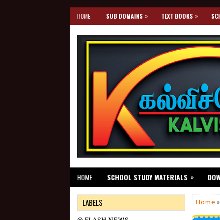
»
»
HOME
SUB DOMAINS
TEXT BOOKS
SC
»
HOME
SCHOOL STUDY MATERIALS
DO
LABELS
Home
»
@ FLASH NEWS