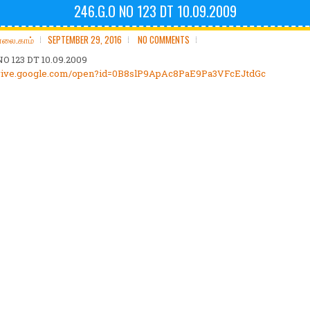
246.G.O NO 123 DT 10.09.2009
ோலை.காம்
SEPTEMBER 29, 2016
NO COMMENTS
NO 123 DT 10.09.2009
/drive.google.com/open?id=0B8slP9ApAc8PaE9Pa3VFcEJtdGc