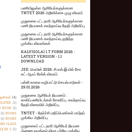
பணியிலுள்ள ஆசிரியர்களுக்கான
TNTET 2026 அறிவிக்கை முழு விவரம்
முதுகலை பட்டதாரி ஆசிரியர்களுக்கான
பணி நியமனக் கலந்தாய்வு தேதி அறிவிப்பு
முதுகலை பட்டதாரி ஆசிரியர்களுக்கான
பணி நியமனக் கலந்தாய்வு குறித்த
முக்கிய விவரங்கள்
KALVISOLAI I.T FORM 2026 -
LATEST VERSION - 1.1
DOWNLOAD
ு
JEE. மெயின் 2026: சி.எஸ்.இ.யில் சேர
கட்-ஆஃப் ரேங்க் விவரம்
பள்ளி காலை வழிபாட்டு செயல்பாடுகள் -
29.01.2026
முதுகலை ஆசிரியர் நியமனம் :
துளிகள்
(4)
காலிப்பணியிடங்கள் சேகரிப்பு. கலந்தாய்வு
ELATED
(1)
தேதி விரைவில் அறிவிப்பு.
O BOOK
(1)
TNTET - தேர்ச்சி மதிப்பெண்கள் மாற்றம்
(1)
BOOKS
முக்கிய அறிவிப்பு
(1)
BOOKS
OKS CLASS
முதுகலைப் பட்டதாரி ஆசிரியர் நியமன
LE.ED 2
(1)
ஆணை வழங்கும் விழா பற்றிய முக்கிய