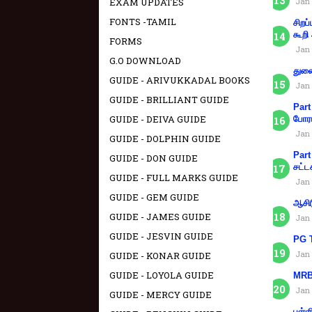
EXAM UPDATES
Jan 
FONTS -TAMIL
சிறப
கூறி
FORMS
Jan 
G.O DOWNLOAD
துணை
GUIDE - ARIVUKKADAL BOOKS
Jan 
GUIDE - BRILLIANT GUIDE
Part
GUIDE - DEIVA GUIDE
போரா
Jan 
GUIDE - DOLPHIN GUIDE
Part
GUIDE - DON GUIDE
சட்ட
GUIDE - FULL MARKS GUIDE
Jan 
GUIDE - GEM GUIDE
ஆசிர
GUIDE - JAMES GUIDE
Jan 
GUIDE - JESVIN GUIDE
PG T
Jan 
GUIDE - KONAR GUIDE
GUIDE - LOYOLA GUIDE
MRB 
Jan 
GUIDE - MERCY GUIDE
பள்ள