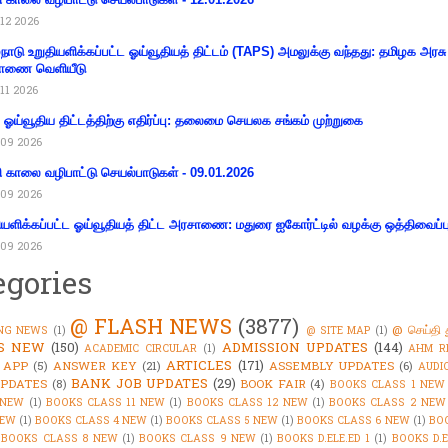
12 2026
்நாடு உறுதியளிக்கப்பட்ட ஓய்வூதியத் திட்டம் (TAPS) அமலுக்கு வந்தது: தமிழக அரசு
ாணை வெளியீடு
11 2026
ய ஓய்வூதிய திட்டத்திற்கு எதிர்ப்பு: தலைமை செயலக சங்கம் முற்றுகை
09 2026
ி காலை வழிபாட்டு செயல்பாடுகள் - 09.01.2026
09 2026
ியளிக்கப்பட்ட ஓய்வூதியத் திட்ட அரசாணை: மதுரை ஐகோர்ட்டில் வழக்கு ஒத்திவைப்ப
09 2026
egories
@ FLASH NEWS
(3877)
@ செய்தி 
NG NEWS
(1)
@ SITE MAP
(1)
'S NEW
(150)
ADMISSION UPDATES
(144)
ACADEMIC CIRCULAR
(1)
AHM R
ARTICLES
(171)
 APP
(5)
ANSWER KEY
(21)
ASSEMBLY UPDATES
(6)
AUDI
BANK JOB UPDATES
(29)
PDATES
(8)
BOOK FAIR
(4)
BOOKS CLASS 1 NEW
 NEW
(1)
BOOKS CLASS 11 NEW
(1)
BOOKS CLASS 12 NEW
(1)
BOOKS CLASS 2 NEW
NEW
(1)
BOOKS CLASS 4 NEW
(1)
BOOKS CLASS 5 NEW
(1)
BOOKS CLASS 6 NEW
(1)
BO
BOOKS CLASS 8 NEW
(1)
BOOKS CLASS 9 NEW
(1)
BOOKS D.ELE.ED 1
(1)
BOOKS D.E