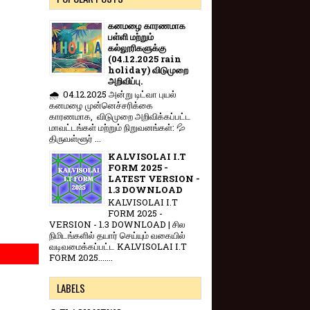
கனமழை காரணமாக
பள்ளி மற்றும்
கல்லூரிகளுக்கு
(04.12.2025 rain
holiday) விடுமுறை
அறிவிப்பு.
🌧️ 04.12.2025 அன்று டிட்வா புயல்
கனமழை முன்னெச்சரிக்கை
காரணமாக, விடுமுறை அறிவிக்கப்பட்ட
மாவட்டங்கள் மற்றும் நிறுவனங்கள்: 💦
திருவள்ளூர் ...
KALVISOLAI I.T
FORM 2025 -
LATEST VERSION -
1.3 DOWNLOAD
KALVISOLAI I.T
FORM 2025 -
VERSION - 1.3 DOWNLOAD | சில
நிமிடங்களில் தயார் செய்யும் வகையில்
வடிவமைக்கப்பட்ட KALVISOLAI I.T
FORM 2025.......
LABELS