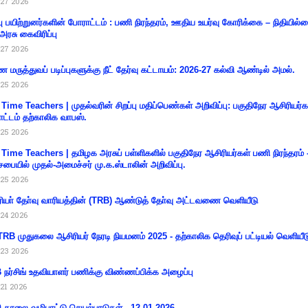
27 2026
்பு பயிற்றுனர்களின் போராட்டம் : பணி நிரந்தரம், ஊதிய உயர்வு கோரிக்கை – நிதியில
 அரசு கைவிரிப்பு
27 2026
 மருத்துவப் படிப்புகளுக்கு நீட் தேர்வு கட்டாயம்: 2026-27 கல்வி ஆண்டில் அமல்.
25 2026
 Time Teachers | முதல்வரின் சிறப்பு மதிப்பெண்கள் அறிவிப்பு: பகுதிநேர ஆசிரியர்க
ட்டம் தற்காலிக வாபஸ்.
25 2026
 Time Teachers | தமிழக அரசுப் பள்ளிகளில் பகுதிநேர ஆசிரியர்கள் பணி நிரந்தரம் 
சபையில் முதல்-அமைச்சர் மு.க.ஸ்டாலின் அறிவிப்பு.
25 2026
ியா் தோ்வு வாரியத்தின் (TRB) ஆண்டுத் தோ்வு அட்டவணை வெளியீடு
24 2026
RB முதுகலை ஆசிரியர் நேரடி நியமனம் 2025 - தற்காலிக தெரிவுப் பட்டியல் வெளியீட
23 2026
நர்சிங் உதவியாளர் பணிக்கு விண்ணப்பிக்க அழைப்பு
21 2026
ி காலை வழிபாட்டு செயல்பாடுகள் - 12.01.2026