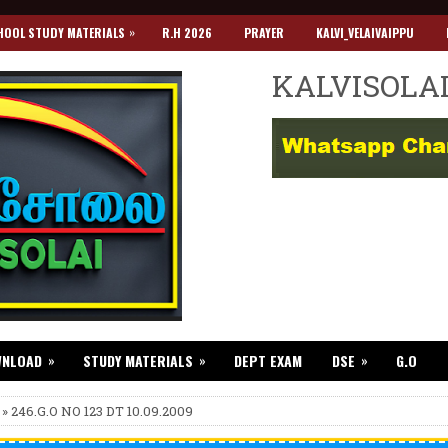
»
HOOL STUDY MATERIALS
R.H 2026
PRAYER
KALVI_VELAIVAIPPU
KALVISOLA
»
»
»
WNLOAD
STUDY MATERIALS
DEPT EXAM
DSE
G.O
 » 246.G.O NO 123 DT 10.09.2009