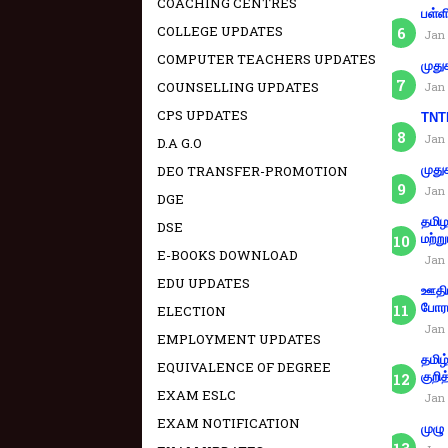
COACHING CENTRES
பள்ள
COLLEGE UPDATES
Jan 
COMPUTER TEACHERS UPDATES
முது
COUNSELLING UPDATES
Jan 
CPS UPDATES
TNTE
Jan 
D.A G.O
DEO TRANSFER-PROMOTION
முது
Jan 
DGE
தமிழ
DSE
மற்று
E-BOOKS DOWNLOAD
Jan 
EDU UPDATES
ஊதிய
போரா
ELECTION
Jan 
EMPLOYMENT UPDATES
தமிழ
EQUIVALENCE OF DEGREE
குறித
EXAM ESLC
Jan 
EXAM NOTIFICATION
முழு