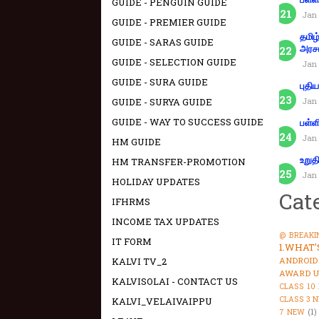
GUIDE - PENGUIN GUIDE
Jan 
GUIDE - PREMIER GUIDE
தமிழ
GUIDE - SARAS GUIDE
அரச
GUIDE - SELECTION GUIDE
Jan 
GUIDE - SURA GUIDE
புதி
GUIDE - SURYA GUIDE
Jan 
GUIDE - WAY TO SUCCESS GUIDE
பள்ள
Jan 
HM GUIDE
உறுத
HM TRANSFER-PROMOTION
Jan 
HOLIDAY UPDATES
Cat
IFHRMS
INCOME TAX UPDATES
@ BREAKI
IT FORM
1.WHAT
KALVI TV_2
ANDROID
AWARD U
KALVISOLAI - CONTACT US
CLASS 10
CLASS 3 
KALVI_VELAIVAIPPU
7 NEW
(1)