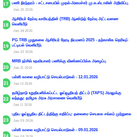
பணி நிரந்தரம் - சட்டசபையில் முதல்-அமைச்சர் மு.க.ஸ்டாலின் அறிவிப்பு.
Jan 25 2026
ஆசிரியா் தோ்வு வாரியத்தின் (TRB) ஆண்டுத் தோ்வு அட்டவணை
வெளியீடு
Jan 24 2026
PG TRB முதுகலை ஆசிரியர் நேரடி நியமனம் 2025 - தற்காலிக தெரிவுப்
பட்டியல் வெளியீடு.
Jan 23 2026
MRB நர்சிங் உதவியாளர் பணிக்கு விண்ணப்பிக்க அழைப்பு
Jan 21 2026
பள்ளி காலை வழிபாட்டு செயல்பாடுகள் - 12.01.2026
Jan 12 2026
தமிழ்நாடு உறுதியளிக்கப்பட்ட ஓய்வூதியத் திட்டம் (TAPS) அமலுக்கு
வந்தது: தமிழக அரசு அரசாணை வெளியீடு
Jan 11 2026
புதிய ஓய்வூதிய திட்டத்திற்கு எதிர்ப்பு: தலைமை செயலக சங்கம் முற்றுகை
Jan 09 2026
பள்ளி காலை வழிபாட்டு செயல்பாடுகள் - 09.01.2026
Jan 09 2026