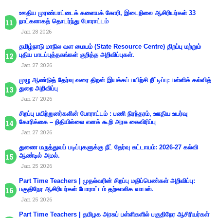
ஊதிய முரண்பாட்டைக் களையக் கோரி, இடைநிலை ஆசிரியர்கள் 33
நாட்களாகத் தொடர்ந்து போராட்டம்
Jan 28 2026
தமிழ்நாடு மாநில வள மையம் (State Resource Centre) திறப்பு மற்றும்
புதிய பாடப்புத்தகங்கள் குறித்த அறிவிப்புகள்.
Jan 27 2026
முழு ஆண்டுத் தேர்வு வரை திறன் இயக்கப் பயிற்சி நீட்டிப்பு: பள்ளிக் கல்வித்
துறை அறிவிப்பு
Jan 27 2026
சிறப்பு பயிற்றுனர்களின் போராட்டம் : பணி நிரந்தரம், ஊதிய உயர்வு
கோரிக்கை – நிதியில்லை எனக் கூறி அரசு கைவிரிப்பு
Jan 27 2026
துணை மருத்துவப் படிப்புகளுக்கு நீட் தேர்வு கட்டாயம்: 2026-27 கல்வி
ஆண்டில் அமல்.
Jan 25 2026
Part Time Teachers | முதல்வரின் சிறப்பு மதிப்பெண்கள் அறிவிப்பு:
பகுதிநேர ஆசிரியர்கள் போராட்டம் தற்காலிக வாபஸ்.
Jan 25 2026
Part Time Teachers | தமிழக அரசுப் பள்ளிகளில் பகுதிநேர ஆசிரியர்கள்