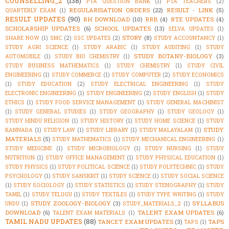
COUNSELLING_2
(138)
PTA QUESTION BANK
(1)
PTA TEACHERS
(2)
REGULARISATION ORDERS
(22)
RESULT - LINK
(5)
QUARTERLY EXAM
(1)
RESULT UPDATES
(90)
RH DOWNLOAD
(10)
RRB
(4)
RTE UPDATES
(4)
SCHOLARSHIP UPDATES
(6)
SCHOOL UPDATES
(13)
SELVA UPDATES
(1)
STORY
(8)
SHARE NOW
(1)
SMC
(2)
SSC UPDATES
(2)
STUDY ACCOUNTANCY
(1)
STUDY AGRI SCIENCE
(1)
STUDY ARABIC
(1)
STUDY AUDITING
(1)
STUDY
STUDY BOTANY-BIOLOGY
(3)
AUTOMOBILE
(1)
STUDY BIO CHEMISTRY
(1)
STUDY BUSINESS MATHEMATICS
(1)
STUDY CHEMISTRY
(1)
STUDY CIVIL
ENGINEERING
(1)
STUDY COMMERCE
(1)
STUDY COMPUTER
(2)
STUDY ECONOMICS
(1)
STUDY EDUCATION
(2)
STUDY ELECTRICAL ENGINEERING
(1)
STUDY
ELECTRONIC ENGINEERING
(1)
STUDY ENGINEERING
(2)
STUDY ENGLISH
(1)
STUDY
ETHICS
(1)
STUDY FOOD SERVICE MANAGEMENT
(1)
STUDY GENERAL MACHINIST
(1)
STUDY GENERAL STUDIES
(1)
STUDY GEOGRAPHY
(1)
STUDY GEOLOGY
(1)
STUDY HINDU RELIGION
(1)
STUDY HISTORY
(1)
STUDY HOME SCIENCE
(1)
STUDY
STUDY
KANNADA
(1)
STUDY LAW
(1)
STUDY LIBRARY
(1)
STUDY MALAYALAM
(1)
MATERIALS
(5)
STUDY MATHEMATICS
(1)
STUDY MECHANICAL ENGINEERING
(1)
STUDY MEDICINE
(1)
STUDY MICROBIOLOGY
(1)
STUDY NURSING
(1)
STUDY
NUTRITION
(1)
STUDY OFFICE MANAGEMENT
(1)
STUDY PHYSICAL EDUCATION
(1)
STUDY PHYSICS
(1)
STUDY POLITICAL SCIENCE
(1)
STUDY POLYTECHNIC
(1)
STUDY
PSYCHOLOGY
(1)
STUDY SANSKRIT
(1)
STUDY SCIENCE
(1)
STUDY SOCIAL SCIENCE
(1)
STUDY SOCIOLOGY
(1)
STUDY STATISTICS
(1)
STUDY STENOGRAPHY
(1)
STUDY
TAMIL
(1)
STUDY TELUGU
(1)
STUDY TEXTILES
(1)
STUDY TYPE WRITING
(1)
STUDY
STUDY ZOOLOGY-BIOLOGY
(3)
SYLLABUS
URDU
(1)
STUDY_MATERIALS_2
(1)
DOWNLOAD
(6)
TALENT EXAM UPDATES
(6)
TALENT EXAM MATERIALS
(1)
TAMIL NADU UPDATES
(88)
TANCET EXAM UPDATES
(3)
TAPS
TAPS
(1)