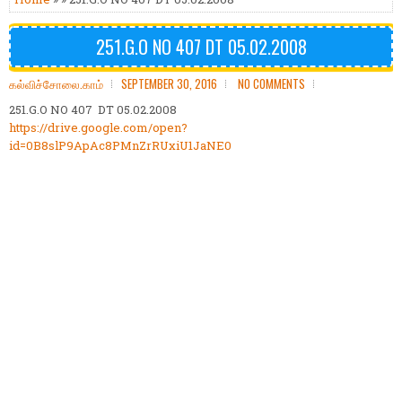
251.G.O NO 407 DT 05.02.2008
கல்விச்சோலை.காம்
SEPTEMBER 30, 2016
NO COMMENTS
251.G.O NO 407 DT 05.02.2008
https://drive.google.com/open?
id=0B8slP9ApAc8PMnZrRUxiU1JaNE0