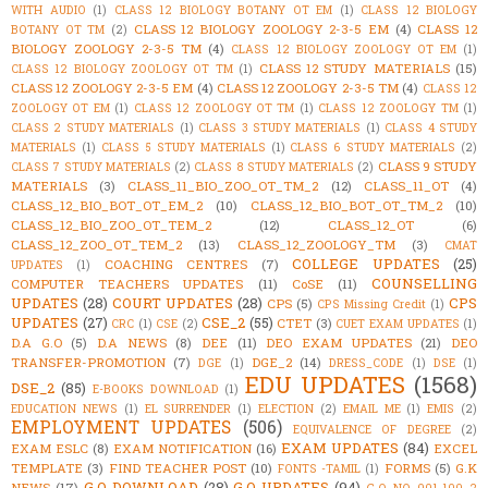
WITH AUDIO
(1)
CLASS 12 BIOLOGY BOTANY OT EM
(1)
CLASS 12 BIOLOGY
CLASS 12 BIOLOGY ZOOLOGY 2-3-5 EM
(4)
CLASS 12
BOTANY OT TM
(2)
BIOLOGY ZOOLOGY 2-3-5 TM
(4)
CLASS 12 BIOLOGY ZOOLOGY OT EM
(1)
CLASS 12 STUDY MATERIALS
(15)
CLASS 12 BIOLOGY ZOOLOGY OT TM
(1)
CLASS 12 ZOOLOGY 2-3-5 EM
(4)
CLASS 12 ZOOLOGY 2-3-5 TM
(4)
CLASS 12
ZOOLOGY OT EM
(1)
CLASS 12 ZOOLOGY OT TM
(1)
CLASS 12 ZOOLOGY TM
(1)
CLASS 2 STUDY MATERIALS
(1)
CLASS 3 STUDY MATERIALS
(1)
CLASS 4 STUDY
MATERIALS
(1)
CLASS 5 STUDY MATERIALS
(1)
CLASS 6 STUDY MATERIALS
(2)
CLASS 9 STUDY
CLASS 7 STUDY MATERIALS
(2)
CLASS 8 STUDY MATERIALS
(2)
MATERIALS
(3)
CLASS_11_BIO_ZOO_OT_TM_2
(12)
CLASS_11_OT
(4)
CLASS_12_BIO_BOT_OT_EM_2
(10)
CLASS_12_BIO_BOT_OT_TM_2
(10)
CLASS_12_BIO_ZOO_OT_TEM_2
(12)
CLASS_12_OT
(6)
CLASS_12_ZOO_OT_TEM_2
(13)
CLASS_12_ZOOLOGY_TM
(3)
CMAT
COLLEGE UPDATES
(25)
COACHING CENTRES
(7)
UPDATES
(1)
COUNSELLING
COMPUTER TEACHERS UPDATES
(11)
CoSE
(11)
UPDATES
(28)
COURT UPDATES
(28)
CPS
CPS
(5)
CPS Missing Credit
(1)
UPDATES
(27)
CSE_2
(55)
CTET
(3)
CRC
(1)
CSE
(2)
CUET EXAM UPDATES
(1)
D.A G.O
(5)
D.A NEWS
(8)
DEE
(11)
DEO EXAM UPDATES
(21)
DEO
TRANSFER-PROMOTION
(7)
DGE_2
(14)
DGE
(1)
DRESS_CODE
(1)
DSE
(1)
EDU UPDATES
(1568)
DSE_2
(85)
E-BOOKS DOWNLOAD
(1)
EDUCATION NEWS
(1)
EL SURRENDER
(1)
ELECTION
(2)
EMAIL ME
(1)
EMIS
(2)
EMPLOYMENT UPDATES
(506)
EQUIVALENCE OF DEGREE
(2)
EXAM UPDATES
(84)
EXAM ESLC
(8)
EXAM NOTIFICATION
(16)
EXCEL
TEMPLATE
(3)
FIND TEACHER POST
(10)
FORMS
(5)
G.K
FONTS -TAMIL
(1)
G.O DOWNLOAD
(28)
G.O UPDATES
(94)
NEWS
(17)