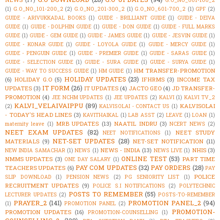
G.O_NO_001-100_2
(1)
G.O_NO_101-200_2
(2)
G.O_NO_201-300_2
(1)
G.O_NO_601-700_2
(1)
GPF
(2)
GUIDE - ARIVUKKADAL BOOKS
(1)
GUIDE - BRILLIANT GUIDE
(1)
GUIDE - DEIVA
GUIDE
(1)
GUIDE - DOLPHIN GUIDE
(1)
GUIDE - DON GUIDE
(1)
GUIDE - FULL MARKS
GUIDE
(1)
GUIDE - GEM GUIDE
(1)
GUIDE - JAMES GUIDE
(1)
GUIDE - JESVIN GUIDE
(1)
GUIDE - KONAR GUIDE
(1)
GUIDE - LOYOLA GUIDE
(1)
GUIDE - MERCY GUIDE
(1)
GUIDE - PENGUIN GUIDE
(1)
GUIDE - PREMIER GUIDE
(1)
GUIDE - SARAS GUIDE
(1)
GUIDE - SELECTION GUIDE
(1)
GUIDE - SURA GUIDE
(1)
GUIDE - SURYA GUIDE
(1)
HM TRANSFER-PROMOTION
GUIDE - WAY TO SUCCESS GUIDE
(1)
HM GUIDE
(1)
HOLIDAY UPDATES
(23)
(6)
HOLIDAY G.O
(5)
IFHRMS
(3)
INCOME TAX
IT FORM
(26)
UPDATES
(3)
IT UPDATES
(4)
JACTO GEO
(4)
JD TRANSFER-
PROMOTION
(4)
JEE NCHM UPDATES
(1)
JEE UPDATES
(2)
KALVI
(1)
KALVI TV_2
KALVI_VELAIVAIPPU
(89)
KALVISOLAI
(2)
KALVISOLAI - CONTACT US
(1)
- TODAY'S HEAD LINES
(3)
KAVITHAIKAL
(1)
LAB ASST
(2)
LEAVE
(1)
LOAN
(1)
MRB UPDATES
(13)
NAATIL INDRU
(3)
maternity leave
(1)
NCERT NEWS
(2)
NEET EXAM UPDATES
(82)
NEET STUDY
NEET NOTIFICATIONS
(1)
NET-SET UPDATES
(28)
MATERIALS
(9)
NET-SET NOTIFICATION
(11)
NEWS - INDIA
(13)
NHIS
(3)
NEW INDIA SAMACHAR
(1)
NEWS
(1)
NEWS LIVE
(1)
ONLINE TEST
(53)
NMMS UPDATES
(3)
PART TIME
ONE DAY SALARY
(1)
PAY COM UPDATES
(32)
PAY ORDERS
(28)
TEACHERS UPDATES
(6)
PAY
POLICE
SLIP DOWNLOAD
(1)
PENSION NEWS
(2)
PG SENIORITY LIST
(1)
RECRUITMENT UPDATES
(9)
POLICE S.I NOTIFICATIONS
(2)
POLYTECHNIC
POSTS TO REMEMBER
(55)
LECTURER UPDATES
(2)
POSTS-TO-REMEMBER
PRAYER_2
(141)
PROMOTION PANEL_2
(94)
(1)
PROMOTION PANEL
(2)
PROMOTION-
PROMOTION UPDATES
(16)
PROMOTION-COUNSELLING
(1)