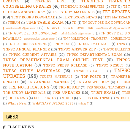
TEACHERS TRANSFER
UPDATES
(4)
TEACHERS HOME
(1)
COUNSELLING UPDATES
(46)
TET
TECHNICAL EXAM UPDATES
(2)
TET
(1)
TET UPDATES
OFFICIAL ANSWER KEY
(6)
TET STUDY MATERIALS
(16)
(69)
TEXT BOOKS DOWNLOAD
(16)
TEXT BOOKS NEWS
(6)
TEXT MATERIALS
TIME TABLE EXAM
(41)
(1)
THIRAN
(1)
TN
(1)
TN GOVT DSE G.O DOWNLOAD
| பள்ளிக்கல்வி அரசாணை 1
(2)
TN GOVT DSE G.O DOWNLOAD | பள்ளிக்கல்வி அரசாணை 2
(1)
TN GOVT DSE G.O DOWNLOAD | பள்ளிக்கல்வி அரசாணை 3
(1)
TN GOVT DSE G.O
DOWNLOAD | பள்ளிக்கல்வி அரசாணை 4
(1)
TN PROMOTION - TRANSFER - COUSELLING
TNCMTSE
(5)
(1)
TN TEXT BOOKS ONLINE
(1)
TNFUSRC MATERIALS
(1)
TNPS
(1)
TNPSC ANNUAL PLANNER
(10)
TNPSC ANSWER KEY
(3)
TNPSC BULLETIN
TNPSC CURRENT AFFAIRS
(20)
TNPSC DEPARTMENTAL EXAM
(19)
(1)
TNPSC DEPARTMENTAL EXAM ONLINE TEST
(61)
TNPSC
NOTIFICATION
(53)
TNPSC PRESS RELEASE
(3)
TNPSC RESULT
(4)
TNPSC
TNPSC STUDY MATERIALS
(35)
TNPSC SYLLABUS
(1)
UPDATES
(196)
TOP-POSTS
(13)
TRANSFER
TNUSRB MATERIALS
(2)
UPDATES
(18)
TRB ANNUAL PLANNER
(7)
TRB ANSWER KEY
(4)
TRB BEO
TRB NOTIFICATIONS
(30)
TRB RESULT
(7)
(2)
TRB SPECIAL TEACHERS
(1)
TRB UPDATES
(161)
TRB STUDY MATERIALS
(3)
TRUST EXAM
(4)
TTSE
UGC NEWS
(4)
VIDEO
(6)
(2)
UPS UPDATES
(1)
VIDEOS FOR TNPSC
(1)
WEBSITE
(1)
What's New.
(1)
WHATSAPP UPLOAD 2023
(2)
எப்படி ?
(1)
LABELS
@ FLASH NEWS