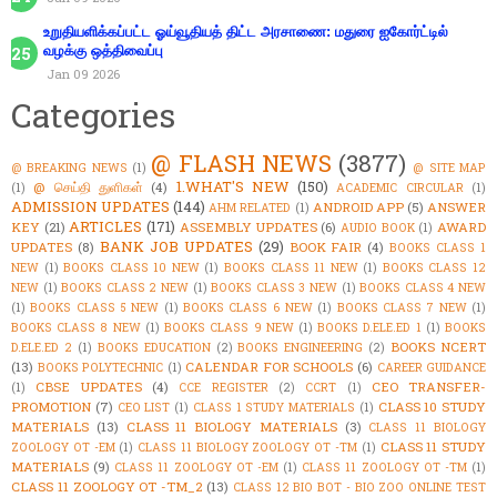
உறுதியளிக்கப்பட்ட ஓய்வூதியத் திட்ட அரசாணை: மதுரை ஐகோர்ட்டில்
வழக்கு ஒத்திவைப்பு
Jan 09 2026
Categories
@ FLASH NEWS
(3877)
@ BREAKING NEWS
(1)
@ SITE MAP
1.WHAT'S NEW
(150)
@ செய்தி துளிகள்
(4)
(1)
ACADEMIC CIRCULAR
(1)
ADMISSION UPDATES
(144)
ANDROID APP
(5)
ANSWER
AHM RELATED
(1)
ARTICLES
(171)
KEY
(21)
ASSEMBLY UPDATES
(6)
AWARD
AUDIO BOOK
(1)
BANK JOB UPDATES
(29)
UPDATES
(8)
BOOK FAIR
(4)
BOOKS CLASS 1
NEW
(1)
BOOKS CLASS 10 NEW
(1)
BOOKS CLASS 11 NEW
(1)
BOOKS CLASS 12
NEW
(1)
BOOKS CLASS 2 NEW
(1)
BOOKS CLASS 3 NEW
(1)
BOOKS CLASS 4 NEW
(1)
BOOKS CLASS 5 NEW
(1)
BOOKS CLASS 6 NEW
(1)
BOOKS CLASS 7 NEW
(1)
BOOKS CLASS 8 NEW
(1)
BOOKS CLASS 9 NEW
(1)
BOOKS D.ELE.ED 1
(1)
BOOKS
BOOKS NCERT
D.ELE.ED 2
(1)
BOOKS EDUCATION
(2)
BOOKS ENGINEERING
(2)
(13)
CALENDAR FOR SCHOOLS
(6)
BOOKS POLYTECHNIC
(1)
CAREER GUIDANCE
CBSE UPDATES
(4)
CEO TRANSFER-
(1)
CCE REGISTER
(2)
CCRT
(1)
PROMOTION
(7)
CLASS 10 STUDY
CEO LIST
(1)
CLASS 1 STUDY MATERIALS
(1)
MATERIALS
(13)
CLASS 11 BIOLOGY MATERIALS
(3)
CLASS 11 BIOLOGY
CLASS 11 STUDY
ZOOLOGY OT -EM
(1)
CLASS 11 BIOLOGY ZOOLOGY OT -TM
(1)
MATERIALS
(9)
CLASS 11 ZOOLOGY OT -EM
(1)
CLASS 11 ZOOLOGY OT -TM
(1)
CLASS 11 ZOOLOGY OT -TM_2
(13)
CLASS 12 BIO BOT - BIO ZOO ONLINE TEST