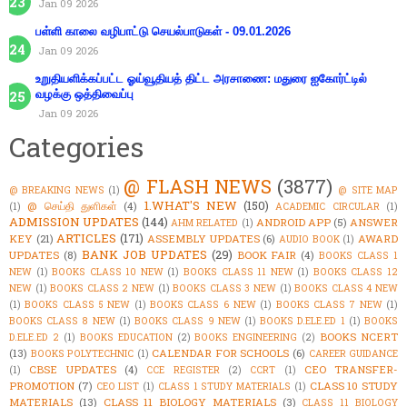
Jan 09 2026
பள்ளி காலை வழிபாட்டு செயல்பாடுகள் - 09.01.2026
Jan 09 2026
உறுதியளிக்கப்பட்ட ஓய்வூதியத் திட்ட அரசாணை: மதுரை ஐகோர்ட்டில்
வழக்கு ஒத்திவைப்பு
Jan 09 2026
Categories
@ FLASH NEWS
(3877)
@ BREAKING NEWS
(1)
@ SITE MAP
1.WHAT'S NEW
(150)
@ செய்தி துளிகள்
(4)
(1)
ACADEMIC CIRCULAR
(1)
ADMISSION UPDATES
(144)
ANDROID APP
(5)
ANSWER
AHM RELATED
(1)
ARTICLES
(171)
KEY
(21)
ASSEMBLY UPDATES
(6)
AWARD
AUDIO BOOK
(1)
BANK JOB UPDATES
(29)
UPDATES
(8)
BOOK FAIR
(4)
BOOKS CLASS 1
NEW
(1)
BOOKS CLASS 10 NEW
(1)
BOOKS CLASS 11 NEW
(1)
BOOKS CLASS 12
NEW
(1)
BOOKS CLASS 2 NEW
(1)
BOOKS CLASS 3 NEW
(1)
BOOKS CLASS 4 NEW
(1)
BOOKS CLASS 5 NEW
(1)
BOOKS CLASS 6 NEW
(1)
BOOKS CLASS 7 NEW
(1)
BOOKS CLASS 8 NEW
(1)
BOOKS CLASS 9 NEW
(1)
BOOKS D.ELE.ED 1
(1)
BOOKS
BOOKS NCERT
D.ELE.ED 2
(1)
BOOKS EDUCATION
(2)
BOOKS ENGINEERING
(2)
(13)
CALENDAR FOR SCHOOLS
(6)
BOOKS POLYTECHNIC
(1)
CAREER GUIDANCE
CBSE UPDATES
(4)
CEO TRANSFER-
(1)
CCE REGISTER
(2)
CCRT
(1)
PROMOTION
(7)
CLASS 10 STUDY
CEO LIST
(1)
CLASS 1 STUDY MATERIALS
(1)
MATERIALS
(13)
CLASS 11 BIOLOGY MATERIALS
(3)
CLASS 11 BIOLOGY