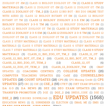
CLASS 11 STUDY
ZOOLOGY OT -EM
(1)
CLASS 11 BIOLOGY ZOOLOGY OT -TM
(1)
MATERIALS
(9)
CLASS 11 ZOOLOGY OT -EM
(1)
CLASS 11 ZOOLOGY OT -TM
(1)
CLASS 11 ZOOLOGY OT -TM_2
(13)
CLASS 12 BIO BOT - BIO ZOO ONLINE TEST
WITH AUDIO
(1)
CLASS 12 BIOLOGY BOTANY OT EM
(1)
CLASS 12 BIOLOGY
CLASS 12 BIOLOGY ZOOLOGY 2-3-5 EM
(4)
CLASS 12
BOTANY OT TM
(2)
BIOLOGY ZOOLOGY 2-3-5 TM
(4)
CLASS 12 BIOLOGY ZOOLOGY OT EM
(1)
CLASS 12 STUDY MATERIALS
(15)
CLASS 12 BIOLOGY ZOOLOGY OT TM
(1)
CLASS 12 ZOOLOGY 2-3-5 EM
(4)
CLASS 12 ZOOLOGY 2-3-5 TM
(4)
CLASS 12
ZOOLOGY OT EM
(1)
CLASS 12 ZOOLOGY OT TM
(1)
CLASS 12 ZOOLOGY TM
(1)
CLASS 2 STUDY MATERIALS
(1)
CLASS 3 STUDY MATERIALS
(1)
CLASS 4 STUDY
MATERIALS
(1)
CLASS 5 STUDY MATERIALS
(1)
CLASS 6 STUDY MATERIALS
(2)
CLASS 9 STUDY
CLASS 7 STUDY MATERIALS
(2)
CLASS 8 STUDY MATERIALS
(2)
MATERIALS
(3)
CLASS_11_BIO_ZOO_OT_TM_2
(12)
CLASS_11_OT
(4)
CLASS_12_BIO_BOT_OT_EM_2
(10)
CLASS_12_BIO_BOT_OT_TM_2
(10)
CLASS_12_BIO_ZOO_OT_TEM_2
(12)
CLASS_12_OT
(6)
CLASS_12_ZOO_OT_TEM_2
(13)
CLASS_12_ZOOLOGY_TM
(3)
CMAT
COLLEGE UPDATES
(25)
COACHING CENTRES
(7)
UPDATES
(1)
COUNSELLING
COMPUTER TEACHERS UPDATES
(11)
CoSE
(11)
UPDATES
(28)
COURT UPDATES
(28)
CPS
CPS
(5)
CPS Missing Credit
(1)
UPDATES
(27)
CSE_2
(55)
CTET
(3)
CRC
(1)
CSE
(2)
CUET EXAM UPDATES
(1)
D.A G.O
(5)
D.A NEWS
(8)
DEE
(11)
DEO EXAM UPDATES
(21)
DEO
TRANSFER-PROMOTION
(7)
DGE_2
(14)
DGE
(1)
DRESS_CODE
(1)
DSE
(1)
EDU UPDATES
(1568)
DSE_2
(85)
E-BOOKS DOWNLOAD
(1)
EDUCATION NEWS
(1)
EL SURRENDER
(1)
ELECTION
(2)
EMAIL ME
(1)
EMIS
(2)