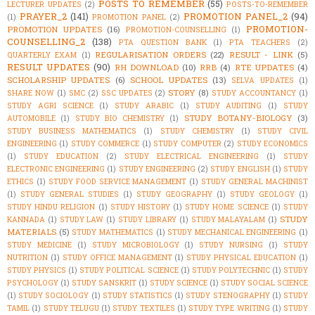
POSTS TO REMEMBER
(55)
LECTURER UPDATES
(2)
POSTS-TO-REMEMBER
PRAYER_2
(141)
PROMOTION PANEL_2
(94)
(1)
PROMOTION PANEL
(2)
PROMOTION-
PROMOTION UPDATES
(16)
PROMOTION-COUNSELLING
(1)
COUNSELLING_2
(138)
PTA QUESTION BANK
(1)
PTA TEACHERS
(2)
REGULARISATION ORDERS
(22)
RESULT - LINK
(5)
QUARTERLY EXAM
(1)
RESULT UPDATES
(90)
RH DOWNLOAD
(10)
RRB
(4)
RTE UPDATES
(4)
SCHOLARSHIP UPDATES
(6)
SCHOOL UPDATES
(13)
SELVA UPDATES
(1)
STORY
(8)
SHARE NOW
(1)
SMC
(2)
SSC UPDATES
(2)
STUDY ACCOUNTANCY
(1)
STUDY AGRI SCIENCE
(1)
STUDY ARABIC
(1)
STUDY AUDITING
(1)
STUDY
STUDY BOTANY-BIOLOGY
(3)
AUTOMOBILE
(1)
STUDY BIO CHEMISTRY
(1)
STUDY BUSINESS MATHEMATICS
(1)
STUDY CHEMISTRY
(1)
STUDY CIVIL
ENGINEERING
(1)
STUDY COMMERCE
(1)
STUDY COMPUTER
(2)
STUDY ECONOMICS
(1)
STUDY EDUCATION
(2)
STUDY ELECTRICAL ENGINEERING
(1)
STUDY
ELECTRONIC ENGINEERING
(1)
STUDY ENGINEERING
(2)
STUDY ENGLISH
(1)
STUDY
ETHICS
(1)
STUDY FOOD SERVICE MANAGEMENT
(1)
STUDY GENERAL MACHINIST
(1)
STUDY GENERAL STUDIES
(1)
STUDY GEOGRAPHY
(1)
STUDY GEOLOGY
(1)
STUDY HINDU RELIGION
(1)
STUDY HISTORY
(1)
STUDY HOME SCIENCE
(1)
STUDY
STUDY
KANNADA
(1)
STUDY LAW
(1)
STUDY LIBRARY
(1)
STUDY MALAYALAM
(1)
MATERIALS
(5)
STUDY MATHEMATICS
(1)
STUDY MECHANICAL ENGINEERING
(1)
STUDY MEDICINE
(1)
STUDY MICROBIOLOGY
(1)
STUDY NURSING
(1)
STUDY
NUTRITION
(1)
STUDY OFFICE MANAGEMENT
(1)
STUDY PHYSICAL EDUCATION
(1)
STUDY PHYSICS
(1)
STUDY POLITICAL SCIENCE
(1)
STUDY POLYTECHNIC
(1)
STUDY
PSYCHOLOGY
(1)
STUDY SANSKRIT
(1)
STUDY SCIENCE
(1)
STUDY SOCIAL SCIENCE
(1)
STUDY SOCIOLOGY
(1)
STUDY STATISTICS
(1)
STUDY STENOGRAPHY
(1)
STUDY
TAMIL
(1)
STUDY TELUGU
(1)
STUDY TEXTILES
(1)
STUDY TYPE WRITING
(1)
STUDY