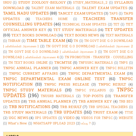
STUDY ZOOLOGY-BIOLOGY
(3)
SYLLABUS
URDU
(1)
STUDY_MATERIALS_2
(1)
DOWNLOAD
(6)
TALENT EXAM UPDATES
(6)
TALENT EXAM MATERIALS
(1)
TAMIL NADU UPDATES
(88)
TANCET EXAM UPDATES
(3)
TAPS
TAPS
(1)
TEACHERS TRANSFER
UPDATES
(4)
TEACHERS HOME
(1)
COUNSELLING UPDATES
(46)
TET
TECHNICAL EXAM UPDATES
(2)
TET
(1)
TET UPDATES
OFFICIAL ANSWER KEY
(6)
TET STUDY MATERIALS
(16)
(69)
TEXT BOOKS DOWNLOAD
(16)
TEXT BOOKS NEWS
(6)
TEXT MATERIALS
TIME TABLE EXAM
(41)
(1)
THIRAN
(1)
TN
(1)
TN GOVT DSE G.O DOWNLOAD
| பள்ளிக்கல்வி அரசாணை 1
(2)
TN GOVT DSE G.O DOWNLOAD | பள்ளிக்கல்வி அரசாணை 2
(1)
TN GOVT DSE G.O DOWNLOAD | பள்ளிக்கல்வி அரசாணை 3
(1)
TN GOVT DSE G.O
DOWNLOAD | பள்ளிக்கல்வி அரசாணை 4
(1)
TN PROMOTION - TRANSFER - COUSELLING
TNCMTSE
(5)
(1)
TN TEXT BOOKS ONLINE
(1)
TNFUSRC MATERIALS
(1)
TNPS
(1)
TNPSC ANNUAL PLANNER
(10)
TNPSC ANSWER KEY
(3)
TNPSC BULLETIN
TNPSC CURRENT AFFAIRS
(20)
TNPSC DEPARTMENTAL EXAM
(19)
(1)
TNPSC DEPARTMENTAL EXAM ONLINE TEST
(61)
TNPSC
NOTIFICATION
(53)
TNPSC PRESS RELEASE
(3)
TNPSC RESULT
(4)
TNPSC
TNPSC STUDY MATERIALS
(35)
TNPSC SYLLABUS
(1)
UPDATES
(196)
TOP-POSTS
(13)
TRANSFER
TNUSRB MATERIALS
(2)
UPDATES
(18)
TRB ANNUAL PLANNER
(7)
TRB ANSWER KEY
(4)
TRB BEO
TRB NOTIFICATIONS
(30)
TRB RESULT
(7)
(2)
TRB SPECIAL TEACHERS
(1)
TRB UPDATES
(161)
TRB STUDY MATERIALS
(3)
TRUST EXAM
(4)
TTSE
UGC NEWS
(4)
VIDEO
(6)
(2)
UPS UPDATES
(1)
VIDEOS FOR TNPSC
(1)
WEBSITE
(1)
What's New.
(1)
WHATSAPP UPLOAD 2023
(2)
எப்படி ?
(1)