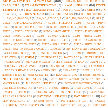
EMPLOYMENT UPDATES
(506)
EQUIVALENCE OF DEGREE
(2)
EXAM UPDATES
(84)
EXAM ESLC
(8)
EXAM NOTIFICATION
(16)
EXCEL
TEMPLATE
(3)
FIND TEACHER POST
(10)
FORMS
(5)
G.K
FONTS -TAMIL
(1)
G.O DOWNLOAD
(28)
G.O UPDATES
(94)
NEWS
(17)
G.O_NO_001-100_2
(1)
G.O_NO_101-200_2
(2)
G.O_NO_201-300_2
(1)
G.O_NO_601-700_2
(1)
GPF
(2)
GUIDE - ARIVUKKADAL BOOKS
(1)
GUIDE - BRILLIANT GUIDE
(1)
GUIDE - DEIVA
GUIDE
(1)
GUIDE - DOLPHIN GUIDE
(1)
GUIDE - DON GUIDE
(1)
GUIDE - FULL MARKS
GUIDE
(1)
GUIDE - GEM GUIDE
(1)
GUIDE - JAMES GUIDE
(1)
GUIDE - JESVIN GUIDE
(1)
GUIDE - KONAR GUIDE
(1)
GUIDE - LOYOLA GUIDE
(1)
GUIDE - MERCY GUIDE
(1)
GUIDE - PENGUIN GUIDE
(1)
GUIDE - PREMIER GUIDE
(1)
GUIDE - SARAS GUIDE
(1)
GUIDE - SELECTION GUIDE
(1)
GUIDE - SURA GUIDE
(1)
GUIDE - SURYA GUIDE
(1)
HM TRANSFER-PROMOTION
GUIDE - WAY TO SUCCESS GUIDE
(1)
HM GUIDE
(1)
HOLIDAY UPDATES
(23)
(6)
HOLIDAY G.O
(5)
IFHRMS
(3)
INCOME TAX
IT FORM
(26)
UPDATES
(3)
IT UPDATES
(4)
JACTO GEO
(4)
JD TRANSFER-
PROMOTION
(4)
JEE NCHM UPDATES
(1)
JEE UPDATES
(2)
KALVI
(1)
KALVI TV_2
KALVI_VELAIVAIPPU
(89)
KALVISOLAI
(2)
KALVISOLAI - CONTACT US
(1)
- TODAY'S HEAD LINES
(3)
KAVITHAIKAL
(1)
LAB ASST
(2)
LEAVE
(1)
LOAN
(1)
MRB UPDATES
(13)
NAATIL INDRU
(3)
maternity leave
(1)
NCERT NEWS
(2)
NEET EXAM UPDATES
(82)
NEET STUDY
NEET NOTIFICATIONS
(1)
NET-SET UPDATES
(28)
MATERIALS
(9)
NET-SET NOTIFICATION
(11)
NEWS - INDIA
(13)
NHIS
(3)
NEW INDIA SAMACHAR
(1)
NEWS
(1)
NEWS LIVE
(1)
ONLINE TEST
(53)
NMMS UPDATES
(3)
PART TIME
ONE DAY SALARY
(1)
PAY COM UPDATES
(32)
PAY ORDERS
(28)
TEACHERS UPDATES
(6)
PAY
POLICE
SLIP DOWNLOAD
(1)
PENSION NEWS
(2)
PG SENIORITY LIST
(1)
RECRUITMENT UPDATES
(9)
POLICE S.I NOTIFICATIONS
(2)
POLYTECHNIC