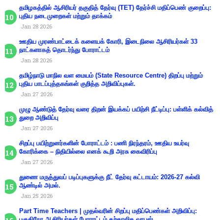
தமிழகத்தில் ஆசிரியர் தகுதித் தேர்வு (TET) தேர்ச்சி மதிப்பெண் குறைப்பு:
புதிய நடைமுறைகள் மற்றும் தாக்கம்
Jan 28 2026
ஊதிய முரண்பாட்டைக் களையக் கோரி, இடைநிலை ஆசிரியர்கள் 33
நாட்களாகத் தொடர்ந்து போராட்டம்
Jan 28 2026
தமிழ்நாடு மாநில வள மையம் (State Resource Centre) திறப்பு மற்றும்
புதிய பாடப்புத்தகங்கள் குறித்த அறிவிப்புகள்.
Jan 27 2026
முழு ஆண்டுத் தேர்வு வரை திறன் இயக்கப் பயிற்சி நீட்டிப்பு: பள்ளிக் கல்வித்
துறை அறிவிப்பு
Jan 27 2026
சிறப்பு பயிற்றுனர்களின் போராட்டம் : பணி நிரந்தரம், ஊதிய உயர்வு
கோரிக்கை – நிதியில்லை எனக் கூறி அரசு கைவிரிப்பு
Jan 27 2026
துணை மருத்துவப் படிப்புகளுக்கு நீட் தேர்வு கட்டாயம்: 2026-27 கல்வி
ஆண்டில் அமல்.
Jan 25 2026
Part Time Teachers | முதல்வரின் சிறப்பு மதிப்பெண்கள் அறிவிப்பு:
பகுதிநேர ஆசிரியர்கள் போராட்டம் தற்காலிக வாபஸ்.