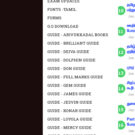
EXAM UPDATES
தமிழ
FONTS -TAMIL
மற்று
Jan 
FORMS
ஊதிய
G.O DOWNLOAD
போரா
GUIDE - ARIVUKKADAL BOOKS
Jan 
GUIDE - BRILLIANT GUIDE
தமிழ
GUIDE - DEIVA GUIDE
குறித
Jan 
GUIDE - DOLPHIN GUIDE
முழு
GUIDE - DON GUIDE
Jan 
GUIDE - FULL MARKS GUIDE
சிறப
GUIDE - GEM GUIDE
கூறி
GUIDE - JAMES GUIDE
Jan 
GUIDE - JESVIN GUIDE
துணை
Jan 
GUIDE - KONAR GUIDE
GUIDE - LOYOLA GUIDE
Part
போரா
GUIDE - MERCY GUIDE
Jan 