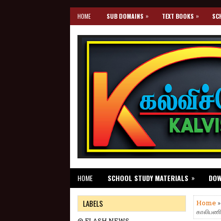
»
»
HOME
SUB DOMAINS
TEXT BOOKS
SC
»
HOME
SCHOOL STUDY MATERIALS
DO
LABELS
Home
காலிபணிய
@ FLASH NEWS