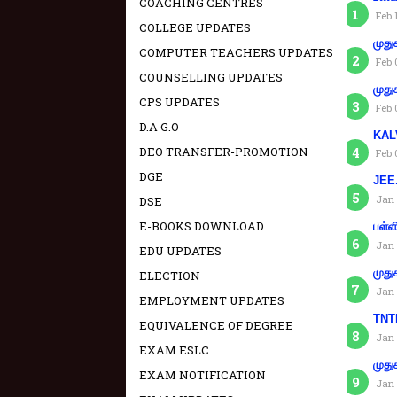
COACHING CENTRES
Feb 
COLLEGE UPDATES
முது
COMPUTER TEACHERS UPDATES
Feb 
COUNSELLING UPDATES
முது
CPS UPDATES
Feb 
D.A G.O
KAL
DEO TRANSFER-PROMOTION
Feb 
DGE
JEE.
Jan 
DSE
E-BOOKS DOWNLOAD
பள்ள
Jan 
EDU UPDATES
முது
ELECTION
Jan 
EMPLOYMENT UPDATES
TNTE
EQUIVALENCE OF DEGREE
Jan 
EXAM ESLC
முது
EXAM NOTIFICATION
Jan 