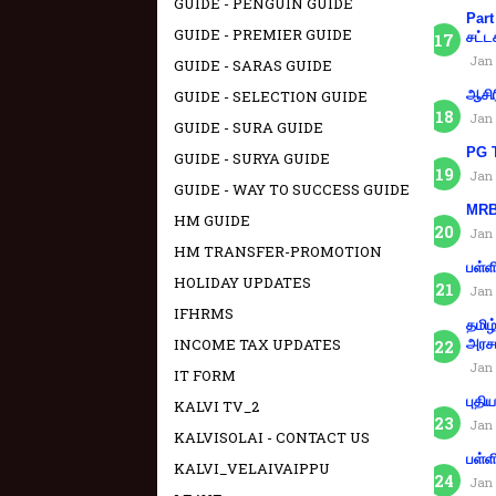
GUIDE - PENGUIN GUIDE
Part
GUIDE - PREMIER GUIDE
சட்ட
Jan 
GUIDE - SARAS GUIDE
GUIDE - SELECTION GUIDE
ஆசிர
Jan 
GUIDE - SURA GUIDE
PG T
GUIDE - SURYA GUIDE
Jan 
GUIDE - WAY TO SUCCESS GUIDE
MRB 
HM GUIDE
Jan 
HM TRANSFER-PROMOTION
பள்ள
HOLIDAY UPDATES
Jan 
IFHRMS
தமிழ
INCOME TAX UPDATES
அரச
Jan 
IT FORM
புதி
KALVI TV_2
Jan 
KALVISOLAI - CONTACT US
பள்ள
KALVI_VELAIVAIPPU
Jan 