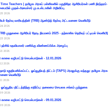
 Time Teachers | தமிழக அரசுப் பள்ளிகளில் பகுதிநேர ஆசிரியர்கள் பணி நிரந்தரம் 
சபையில் முதல்-அமைச்சர் மு.க.ஸ்டாலின் அறிவிப்பு.
25 2026
ியா் தோ்வு வாரியத்தின் (TRB) ஆண்டுத் தோ்வு அட்டவணை வெளியீடு
24 2026
RB முதுகலை ஆசிரியர் நேரடி நியமனம் 2025 - தற்காலிக தெரிவுப் பட்டியல் வெளியீட
23 2026
நர்சிங் உதவியாளர் பணிக்கு விண்ணப்பிக்க அழைப்பு
21 2026
ி காலை வழிபாட்டு செயல்பாடுகள் - 12.01.2026
12 2026
்நாடு உறுதியளிக்கப்பட்ட ஓய்வூதியத் திட்டம் (TAPS) அமலுக்கு வந்தது: தமிழக அரசு
ாணை வெளியீடு
11 2026
ய ஓய்வூதிய திட்டத்திற்கு எதிர்ப்பு: தலைமை செயலக சங்கம் முற்றுகை
09 2026
ி காலை வழிபாட்டு செயல்பாடுகள் - 09.01.2026
09 2026