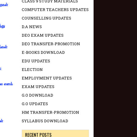
CLASS 9 STUDY MATERIALS
றைகள்
COMPUTER TEACHERS UPDATES
COUNSELLING UPDATES
்து
D.A NEWS
DEO EXAM UPDATES
DEO TRANSFER-PROMOTION
ங்கள்
E-BOOKS DOWNLOAD
EDU UPDATES
ு
ELECTION
EMPLOYMENT UPDATES
்லை எனக்
EXAM UPDATES
G.O DOWNLOAD
G.O UPDATES
HM TRANSFER-PROMOTION
SYLLABUS DOWNLOAD
ள்
RECENT POSTS