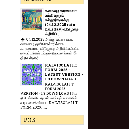
கனமழை காரணமாக
பள்ளி மற்றும்
கல்லூரிகளுக்கு
(04.12.2025 rain
holiday) விடுமுறை
அறிவிப்பு.
🌧️ 04.12.2025 அன்று டிட்வா புயல்
கனமழை முன்னெச்சரிக்கை
காரணமாக, விடுமுறை அறிவிக்கப்பட்ட
மாவட்டங்கள் மற்றும் நிறுவனங்கள்: 💦
திருவள்ளூர் ...
KALVISOLAI I.T
FORM 2025 -
LATEST VERSION -
1.3 DOWNLOAD
KALVISOLAI I.T
FORM 2025 -
VERSION - 1.3 DOWNLOAD | சில
நிமிடங்களில் தயார் செய்யும் வகையில்
வடிவமைக்கப்பட்ட KALVISOLAI I.T
FORM 2025.......
LABELS