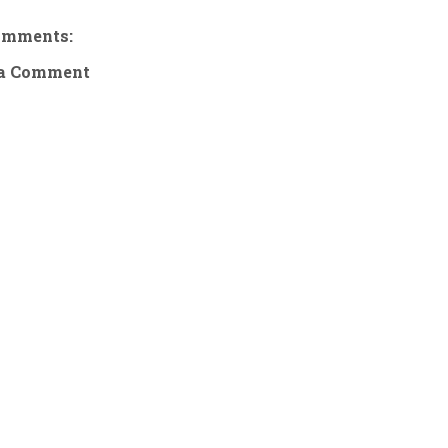
omments:
 a Comment